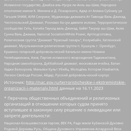
Исламское государство, Джабха аль-Нусра ли-Ахль аш-Шам, Народное
ополчение имени К. Минина и Д. Пожарского, Аджр от Аллаха Субхану уа
Тагьаля SHAM, АУМ Синрике, Муджахеды джамаата Ат-Тавхида Валь-Джихад,
Чистопольский Джамаат, Рохнамо ба суи давлати исломи, Террористическое
сообщество Сеть, Катиба Таухид валь-Джихад, Хайят Тахрир аш-Шам, Ахлю
Сунна Валь Джамаа, National Socialism/White Power, Артподготовка,
Религиозная группа “Джамаат “Красный пахарь”, Колумбайн, Хатлонский
джамаат, Мусульманская религиозная группа п. Кушкуль г. Оренбург,
Крымско-татарский добровольческий батальон имени Номана
Челебиджихана, Азов, Партия исламского возрождения Таджикистана,
Народная самооборона, Дуббайский джамаат, московская ячейка, Батал-
Хаджи Белхороев, Маньяки Культ Убийц, Молодёжь Которая Улыбается,
Легион Свобода России, Айдар, Русский добровольческий корпус
Источник:
http://nac.gov.ru/terroristicheskie-i-ekstremistskie-
organizacii-i-materialy.html
данные на
16.11.2023
* Перечень общественных объединений и религиозных
организаций в отношении которых судом принято
вступившее в законную силу решение о ликвидации или
запрете деятельности:
Национал-большевистская партия, ВЕК РА, Рада земли Кубанской Духовно
Родовой Державы Русь, Община Духовного Управления Асгардской Веси