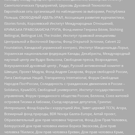
Саентологических Предприятий, Церковь Духовной Технологии,
Европейская сеть организаций по наблюдению за выборами, Республика
Польша, СВОБОДНЫЙ ИДЕЛЬ-УРАЛ, Ассоциация развития журналистики,
IStories fonds, Королевский Институт Международных Отношений,
КРИМСЬКА ПРАВОЗАХИСНА ГРУПА, Фонд имени Генриха Бёлля, Stichting
Bellingcat, Bellingcat Ltd, The Insider, Институт правовой инициативы
Центральной и Восточной Европы, Фонд Открытой Эстонии, Calvert 22
Foundation, Канадский украинский конгресс, Институт Макдональда-Лорье,
Украинская национальная федерация Канады, Декабристы, Международный
научный центр им Вудро Вильсона, Свободная пресса, Возрождение,
Всеукраинский духовный центр , Риддл, Русский антивоенный комитет в
Швеции, Проект Медуза, Фонд Андрея Сахарова, Форум свободной России,
Лига Свободных Наций, Transparеncy International, Форум Свободных
Народов ПостРоссии, Солидарность с гражданским движением в России –
Solidarus, КрымSOS, Свободный университет, Институт государственного
управления, Форум гражданского общества Россия, Беллона, Союз жителей
островов Тисима и Хабомаи, Съезд народных депутатов, Гринпис
Интернешнл, Фонд борьбы с коррупцией Инк, Завет церквей TCCN, Агора,
Всемирный фонд природы, BDR Novaja Gazeta-Europe, Алтай проект,
Образовательный дом прав человека Чернигов, Фонд Дом Прав Человека,
Белорусский дом прав человека имени Бориса Звозскова, Дом прав
человека Тбилиси, Дом прав человека Ереван, Дом прав человека Крым,