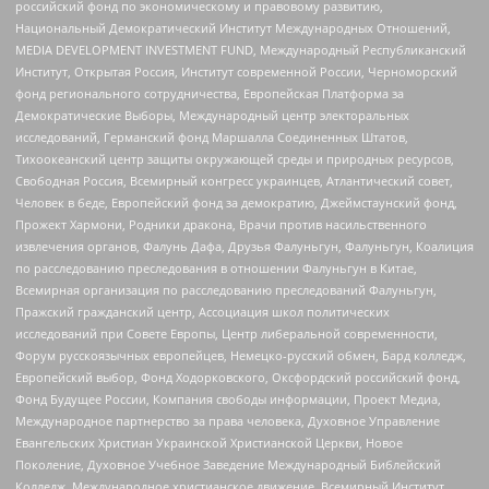
российский фонд по экономическому и правовому развитию,
Национальный Демократический Институт Международных Отношений,
MEDIA DEVELOPMENT INVESTMENT FUND, Международный Республиканский
Институт, Открытая Россия, Институт современной России, Черноморский
фонд регионального сотрудничества, Европейская Платформа за
Демократические Выборы, Международный центр электоральных
исследований, Германский фонд Маршалла Соединенных Штатов,
Тихоокеанский центр защиты окружающей среды и природных ресурсов,
Свободная Россия, Всемирный конгресс украинцев, Атлантический совет,
Человек в беде, Европейский фонд за демократию, Джеймстаунский фонд,
Прожект Хармони, Родники дракона, Врачи против насильственного
извлечения органов, Фалунь Дафа, Друзья Фалуньгун, Фалуньгун, Коалиция
по расследованию преследования в отношении Фалуньгун в Китае,
Всемирная организация по расследованию преследований Фалуньгун,
Пражский гражданский центр, Ассоциация школ политических
исследований при Совете Европы, Центр либеральной современности,
Форум русскоязычных европейцев, Немецко-русский обмен, Бард колледж,
Европейский выбор, Фонд Ходорковского, Оксфордский российский фонд,
Фонд Будущее России, Компания свободы информации, Проект Медиа,
Международное партнерство за права человека, Духовное Управление
Евангельских Христиан Украинской Христианской Церкви, Новое
Поколение, Духовное Учебное Заведение Международный Библейский
Колледж, Международное христианское движение, Всемирный Институт