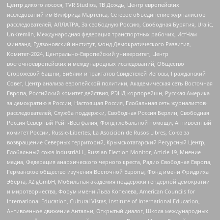
Центр дикого лосося, TVR Studios, ТВ Дождь, Центр европейских
исследований им Вилфрида Мартенса, Сетевое объединение журналистов
расследователей, АЛЛАТРА, За свободную Россию, Свободная Бурятия, Uralic,
UnKremlin, Международная федерация транспортных рабочих, ИстЧам
Финланд, Гудзоновский институт, Фонд Демократического Развития,
Комитет-2024, Центрально-Европейский университет, Центр
восточноевропейских и международных исследований, Общество
Сторожевой башни, Библии и трактатов Свидетелей Иеговы, Гражданский
Совет, Центр анализа европейской политики, Академическая сеть Восточная
Европа, Российский комитет действия, РЭНД корпорейшн, Русская Америка
за демократию в России, Настоящая Россия, Глобальная сеть журналистов-
расследователей, Служба поддержки, Свободная Россия Берлин, Свободная
Россия Северный Рейн-Вестфалия, Фонд глобальной помощи, Антивоенный
комитет России, Russie-Libertes, La Asocicion de Rusos Libres, Союз за
возвращение Северных территорий, Крымскотатарский Ресурсный Центр,
Глобальный союз IndustriALL, Russian Election Monitor, Article 19, Мнение
медиа, Федерация анархического черного креста, Радио Свободная Европа,
Германское общество изучения Восточной Европы, Фонд имени Фридриха
Эберта, XZ gGmbH, Мобильная академия поддержки гендерной демократии
и миротворчества, Форум имени Льва Копелева, American Councils for
International Education, Cultural Vistas, Institute of International Education,
Антивоенное движение Антальи, Открытый диалог, Школа международных