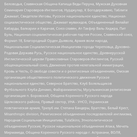
Беловодья, Славянская Община Капища Веды Перуна, Мужская Духовная
Семинария Староверов-Инглингов, Нурджулар, К Богодержавию, Таблиги
Джамаат, Свидетели Иеговы, Русское национальное единство, Национал-
социалистическое общество, Джамаат мувахидов, Объединенный Вилайат
Кабарды, Балкарии и Карачая, Союз славян, Ат-Такфир Валь-Хиджра, Пит
Буль, Национал-социалистическая рабочая партия России, Славянский союз,
Формат-18, Благородный Орден Дьявола, Армия воли народа,
Национальная Социалистическая Инициатива города Череповца, Духовно-
Родовая Держава Русь, Русское национальное единство, Древнерусской
Инглистической церкви Православных Староверов-Инглингов, Русский
общенациональный союз, Движение против нелегальной иммиграции,
Кровь и Честь, О свободе совести и о религиозных объединениях, Омская
организация общественного политического движения Русское
национальное единство, Северное Братство, Клуб Болельщиков
Футбольного Клуба Динамо, Файзрахманисты, Мусульманская религиозная
организация п. Боровский, Община Коренного Русского народа
Щелковского района, Правый сектор, УНА - УНСО, Украинская
повстанческая армия, Тризуб им. Степана Бандеры, Братство, Белый Крест,
Misanthropic division, Религиозное объединение последователей инглиизма,
Народная Социальная Инициатива, TulaSkins, Этнополитическое
объединение Русские, Русское национальное объединение Атака, Мечеть
Мирмамеда, Община Коренного Русского народа г. Астрахани, ВОЛЯ,