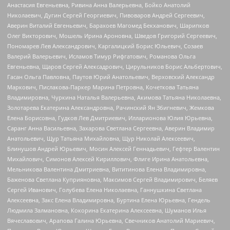
Анастасия Евгеньевна, Ривина Анна Валерьевна, Бойко Анатолий
Николаевич, Дугин Сергей Георгиевич, Пивоваров Андрей Сергеевич,
Аверин Виталий Евгеньевич, Барахоев Магомед Бекханович, Шарипков
Олег Викторович, Мошель Ирина Ароновна, Шведов Григорий Сергеевич,
Пономарев Лев Александрович, Каргалицкий Борис Юльевич, Созаев
Валерий Валерьевич, Исламов Тимур Рифгатович, Романова Ольга
Евгеньевна, Щаров Сергей Алексадрович, Цирульников Борис Альбертович,
Гасан Ольга Павловна, Паутов Юрий Анатольевич, Верховский Александр
Маркович, Пислакова-Паркер Марина Петровна, Кочеткова Татьяна
Владимировна, Чуркина Наталья Валерьевна, Акимова Татьяна Николаевна,
Золотарева Екатерина Александровна, Рачинский Ян Збигневич, Жемкова
Елена Борисовна, Гудков Лев Дмитриевич, Илларионова Юлия Юрьевна,
Саранг Анна Васильевна, Захарова Светлана Сергеевна, Аверин Владимир
Анатольевич, Щур Татьяна Михайловна, Щур Николай Алексеевич,
Блинушов Андрей Юрьевич, Мосин Алексей Геннадьевич, Гефтер Валентин
Михайлович, Симонов Алексей Кириллович, Флиге Ирина Анатольевна,
Мельникова Валентина Дмитриевна, Вититинова Елена Владимировна,
Баженова Светлана Куприяновна, Максимов Сергей Владимирович, Беляев
Сергей Иванович, Голубева Елена Николаевна, Ганнушкина Светлана
Алексеевна, Закс Елена Владимировна, Буртина Елена Юрьевна, Гендель
Людмила Залмановна, Кокорина Екатерина Алексеевна, Шуманов Илья
Вячеславович, Арапова Галина Юрьевна, Свечников Анатолий Мариевич,