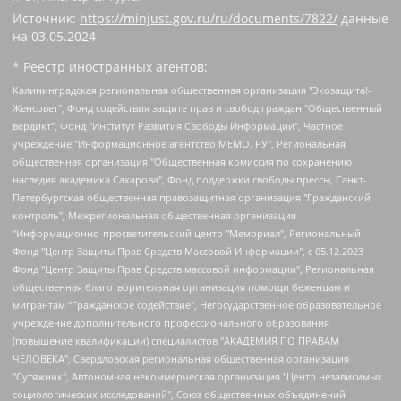
Источник:
https://minjust.gov.ru/ru/documents/7822/
данные
на
03.05.2024
* Реестр иностранных агентов:
Калининградская региональная общественная организация "Экозащита!-Женсовет", Фонд содействия защите прав и свобод граждан "Общественный вердикт", Фонд "Институт Развития Свободы Информации", Частное учреждение "Информационное агентство МЕМО. РУ", Региональная общественная организация "Общественная комиссия по сохранению наследия академика Сахарова", Фонд поддержки свободы прессы, Санкт-Петербургская общественная правозащитная организация "Гражданский контроль", Межрегиональная общественная организация "Информационно-просветительский центр "Мемориал", Региональный Фонд "Центр Защиты Прав Средств Массовой Информации", с 05.12.2023 Фонд "Центр Защиты Прав Средств массовой информации", Региональная общественная благотворительная организация помощи беженцам и мигрантам "Гражданское содействие", Негосударственное образовательное учреждение дополнительного профессионального образования (повышение квалификации) специалистов "АКАДЕМИЯ ПО ПРАВАМ ЧЕЛОВЕКА", Свердловская региональная общественная организация "Сутяжник", Автономная некоммерческая организация "Центр независимых социологических исследований", Союз общественных объединений "Российский исследовательский центр по правам человека", Региональное общественное учреждение научно-информационный центр "МЕМОРИАЛ", Некоммерческая организация "Фонд защиты гласности", Автономная некоммерческая организация "Институт прав человека", Городская общественная организация "Екатеринбургское общество "МЕМОРИАЛ", Городская общественная организация "Рязанское историко-просветительское и правозащитное общество "Мемориал" (Рязанский Мемориал), Челябинский региональный орган общественной самодеятельности – женское общественное объединение "Женщины Евразии", Челябинский региональный орган общественной самодеятельности "Уральская правозащитная группа", Фонд содействия защите здоровья и социальной справедливости имени Андрея Рылькова, Автономная Некоммерческая Организация "Аналитический Центр Юрия Левады", Автономная некоммерческая организация социальной поддержки населения "Проект Апрель", Региональная общественная организация помощи женщинам и детям, находящимся в кризисной ситуации "Информационно-методический центр "Анна", Фонд содействия развитию массовых коммуникаций и правовому просвещению "Так-так-Так", Фонд содействия устойчивому развитию "Серебряная тайга", Свердловский региональный общественный фонд социальных проектов "Новое время", "Idel.Реалии", Кавказ.Реалии, Крым.Реалии, Телеканал Настоящее Время, Татаро-башкирская служба Радио Свобода (Azatliq Radiosi), Радио Свободная Европа/Радио Свобода (PCE/PC), "Сибирь.Реалии", "Фактограф", Благотворительный фонд помощи осужденным и их семьям, Автономная некоммерческая организация "Институт глобализации и социальных движений", Фонд "В защиту прав заключенных", Частное учреждение "Центр поддержки и содействия развитию средств массовой информации", Пензенский региональный общественный благотворительный фонд "Гражданский союз", "Север.Реалии", Некоммерческая организация Фонд "Правовая инициатива", Общество с ограниченной ответственностью "Радио Свободная Европа/Радио Свобода", Чешское информационное агентство "MEDIUM-ORIENT", Красноярская региональная общественная организация "Мы против СПИДа", Камалягин Денис Николаевич, Маркелов Сергей Евгеньевич, Пономарев Лев Александрович, Савицкая Людмила Алексеевна, Автономная некоммерческая организация "Центр по работе с проблемой насилия "НАСИЛИЮ.НЕТ", Межрегиональный профессиональный союз работников здравоохранения "Альянс врачей", Юридическое лицо, зарегистрированное в Латвийской Республике, SIA "Medusa Project" (регистрационный номер 40103797863, дата регистрации 10.06.2014), Некоммерческая организация "Фонд по борьбе с коррупцией", Автономная некоммерческая организация "Институт права и публичной политики", Баданин Роман Сергеевич, Гликин Максим Александрович, Железнова Мария Михайловна, Лукьянова Юлия Сергеевна, Маетная Елизавета Витальевна, Маняхин Петр Борисович, Чуракова Ольга Владимировна, Ярош Юлия Петровна, Юридическое лицо "The Insider SIA", зарегистрированное в Риге, Латвийская Республика (дата регистрации 26.06.2015), являющееся администратором доменного имени интернет-издания "The Insider SIA", https://theins.ru, Постернак Алексей Евгеньевич, Рубин Михаил Аркадьевич, Анин Роман Александрович, Юридическое лицо Istories fonds, зарегистрированное в Латвийской Республике (регистрационный номер 50008295751, дата регистрации 24.02.2020), Великовский Дмитрий Александрович, Долинина Ирина Николаевна, Мароховская Алеся Алексеевна, Шлейнов Роман Юрьевич, Шмагун Олеся Валентиновна, Общество с ограниченной ответственностью "Альтаир 2021", Общество с ограниченной ответственностью "Вега 2021", Общество с ограниченной ответственностью "Главный редактор 2021", Общество с ограниченной ответственностью "Ромашки монолит", Важенков Артем Валерьевич, Ивановская областная общественная организация "Центр гендерных исследований", Гурман Юрий Альбертович, Медиапроект "ОВД-Инфо", Егоров Владимир Владимирович, Жилинский Владимир Александрович, Общество с ограниченной ответственностью "ЗП", Иванова София Юрьевна, Карезина Инна Павловна, Кильтау Екатерина Викторовна, Петров Алексей Викторович, Пискунов Сергей Евгеньевич, Смирнов Сергей Сергеевич, Тихонов Михаил Сергеевич, Общество с ограниченной ответственностью "ЖУРНАЛИСТ-ИНОСТРАННЫЙ АГЕНТ", Арапова Галина Юрьевна, Вольтская Татьяна Анатольевна, Американская компания "Mason G.E.S. Anonymous Foundation" (США), являющаяся владельцем интернет-издания https://mnews.world/, Компания "Stichting Bellingcat", зарегистрированная в Нидерландах (дата регистрации 11.07.2018), Захаров Андрей Вячеславович, Клепиковская Екатерина Дмитриевна, Общество с ограниченной ответственностью "МЕМО", Перл Роман Александрович, Симонов Евгений Алексеевич, Соловьева Елена Анатольевна, Сотников Даниил Владимирович, Сурначева Елизавета Дмитриевна, Автономная некоммерческая организация по защите прав человека и информированию населения "Якутия – Наше Мнение", Общество с ограниченной ответственностью "Москоу диджитал медиа", с 26.01.2023 Общество с ограниченной ответственностью "Чайка Белые сады", Ветошкина Валерия Валерьевна, Заговора Максим Александрович, Межрегиональное общественное движение "Российская ЛГБТ - сеть", Оленичев Максим Владимирович, Павлов Иван Юрьевич, Скворцова Елена Сергеевна, Общество с ограниченной ответственностью "Как бы инагент", Кочетков Игорь Викторович, Общество с ограниченной ответственностью "Честные выборы", Еланчик Олег Александрович, Общество с ограниченной ответственностью "Нобелевский призыв", Гималова Регина Эмилевна, Григорьев Андрей Валерьевич, Григорьева Алина Александровна, Ассоциация по содействию защите прав призывников, альтернативнослужащих и военнослужащих "Правозащитная группа "Гражданин.Армия.Право", Хисамова Регина Фаритовна, Автономная некоммерческая организация по реализации социально-правовых программ "Лилит", Дальневосточное общественное движение "Маяк", Санкт-Петербургская ЛГБТ-инициативная группа "Выход", Инициативная группа ЛГБТ+ "Реверс", Алексеев Андрей Викторович, Бекбулатова Таисия Львовна, Беляев Иван Михайлович, Владыкина Елена Сергеевна, Гельман Марат Александрович, Никульшина Вероника Юрьевна, Толоконникова Надежда Андреевна, Шендерович Виктор Анатольевич, Общество с ограниченной ответственностью "Данное сообщение", Общество с ограниченной ответственностью Издательский дом "Новая глава", Айнбиндер Александра Александровна, Московский комьюнити-центр для ЛГБТ+инициатив, Благотворительный фонд развития филантропии, Deutsche Welle (Германия, Kurt-Schumacher-Strasse 3, 53113 Bonn), Борзунова Мария Михайловна, Воробьев Виктор Викторович, Голубева Анна Львовна, Константинова Алла Михайловна, Малкова Ирина Владимировна, Мурадов Мурад Абдулгалимович, Осетинская Елизавета Николаевна, Понасенков Евгений Николаевич, Ганапольский Матвей Юрьевич, Киселев Евгений Алексеевич, Борухович Ирина Григорьевна, Дремин Иван Тимофеевич, Дубровский Дмитрий Викторович, Красноярская региональная общественная организация поддержки и развития альтернативных образовательных технологий и межкультурных коммуникаций "ИНТЕРРА", Маяковская Екатерина Алексеевна, Фейгин Марк Захарович, Филимонов Андрей Викторович, Дзугкоева Регина Николаевна, Доброхотов Роман Александрович, Дудь Юрий Александрович, Елкин Сергей Владимирович, Кругликов Кирилл Игоревич, Сабунаева Мария Леонидовна, Семенов Алексей Владимирович, Шаинян Карен Багратович, Шульман Екатерина Михайловна, Асафьев Артур Валерьевич, Вахштайн Виктор Семенович, Венедиктов Алексей Алексеевич, Лушникова Екатерина Евгеньевна, Волков Леонид Михайлович, Невзоров Александр Глебович, Пархоменко Сергей Борисович, Сироткин Ярослав Николаевич, Кара-Мурза Владимир Владимирович, Баранова Наталья Владимировна, Гозман Леонид Яковлевич, Кагарлицкий Борис Юльевич, Климарев Михаил Валерьевич, Милов Владимир Станиславович, Автономная некоммерческая организация Краснодарский центр современного искусства "Типография", Моргенштерн Алишер Тагирович, Соболь Любовь Эдуардовна, Общество с ограниченной ответственностью "ЛИЗА НОРМ", Каспаров Гарри Кимович, Ходорковский Михаил Борисович, Общество с ограниченной ответственностью "Апрельские тезисы", Данилович Ирина Брониславовна, Кашин Олег Владимирович, Петров Николай Владимирович, Пивоваров Алексей Владимирович, Соколов Михаил Владимирович, Цветкова Юлия Владимировна, Чичваркин Евгений Александрович, Комитет против пыток/Команда против пыток, Общество с ограниченной ответственностью "Первый научный", Общество с ограниченной ответственностью "Вертолет и ко", Белоцерковская Вероника Борисовна, Кац Максим Евгеньевич, Лазарева Татьяна Юрьевна, Шаведдинов Руслан Табризович, Яшин Илья Валерьевич, Общество с ограниченной ответственностью "Иноагент ААВ", Алешковский Дмитрий Петрович, Альбац Евгения Марковна, Быков Дмитрий Львович, Галямина Юлия Евгеньевна, Лойко Сергей Леонидович, Мартынов Кирилл Константинович, Медведев Сергей Александрович, Крашенинников Федор Геннадиевич, Гордеева Катерина Вл