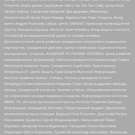
Тольятти, Новое время, Серебряная тайга, Так-Так-Так, Сова, центр Анна,
Проект Апрель, Самарская губерния, Эра здоровья, Мемориал,
Аналитический Центр Юрия Левады, Издательство Парк Гагарина, Фонд
имени Андрея Рылькова, Сфера, Центр СИБАЛЬТ, Уральская правозащитная
группа, Женщины Евразии, Институт прав человека, Фонд защиты гласности,
Российский исследовательский центр по правам человека,
Дальневосточный центр развития гражданских инициатив и социального
партнерства, Гражданское действие, Центр независимых социологических
исследований, Сутяжник, АКАДЕМИЯ ПО ПРАВАМ ЧЕЛОВЕКА, Центр развития
некоммерческих организаций, Частное учреждение в Калининграде Совета
Министров северных стран, Гражданское содействие, Трансперенси
Интернешнл-Р, Центр Защиты Прав Средств Массовой Информации,
Институт развития прессы - Сибирь, Частное учреждение в Санкт-
Петербурге Совета Министров Северных Стран, Фонд поддержки свободы
прессы, Гражданский контроль, Человек и Закон, Общественная комиссия
по сохранению наследия академика Сахарова, Информационное агентство
МЕМО. РУ, Институт региональной прессы, Институт Развития Свободы
Информации, Экозащита!-Женсовет, Общественный вердикт, Евразийская
антимонопольная ассоциация, Бедушев Петр Петрович, Дзугкоева Регина
Николаевна, Кривенко Сергей Владимирович, Милославский Павел
Юрьевич, Шнырова Ольга Вадимовна, Чанышева Лилия Айратовна,
Сидорович Ольга Борисовна, Туровский Александр Алексеевич, Васильева