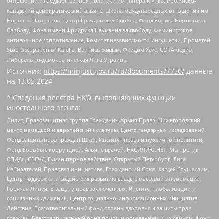
отношений и государственной политики им Питера Мунка, Российско-
канадский демократический альянс, Школа международных отношений им
Нормана Патерсона, Центр Гражданских Свобод, Фонд Бориса Немцова за
Свободу, Фонд имени Фридриха Науманна за свободу, Феминистское
антивоенное сопротивление, Комитет независимости Ингушетии, Прометей,
Stop Occupation of Karelia, Вернись живым, Фридом Хаус, СОТА медиа,
Либерально-демократическая Лига Украины
Источник:
https://minjust.gov.ru/ru/documents/7756/
данные
на
13.05.2024
* Сведения реестра НКО, выполняющих функции
иностранного агента:
Лилит, Правозащитная группа Гражданин.Армия.Право, Нижегородский
центр немецкой и европейской культуры, Центр гендерных исследований,
Фонд защиты прав граждан Штаб, Институт права и публичной политики,
Фонд борьбы с коррупцией, Альянс врачей, НАСИЛИЮ.НЕТ, Мы против
СПИДа, СВЕЧА, Гуманитарное действие, Открытый Петербург, Лига
Избирателей, Правовая инициатива, Гражданский Союз, Хасдей Ерушалаим,
Центр поддержки и содействия развитию средств массовой информации,
Горячая Линия, В защиту прав заключенных, Институт глобализации и
социальных движений, Центр социально-информационных инициатив
Действие, Благотворительный фонд охраны здоровья и защиты прав
граждан, Благотворительный фонд помощи осужденным и их семьям, Фонд