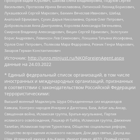
Прохоров Вадим Юрьевич, Шахова Елена Владимировна, Подузов Сергей
Васильевич, Протасова Ирина Вячеславовна, Литинский Леонид Борисович,
Лукашевский Сергей Маркович, Бахмин Вячеслав Иванович, Шабад
Анатолий Ефимович, Сухих Дарья Николаевна, Орлов Олег Петрович,
Добровольская Анна Дмитриевна, Королева Александра Евгеньевна,
Смирнов Владимир Александрович, Вицин Сергей Ефимович, Золотухин
Борис Андреевич, Левинсон Лев Семенович, Локшина Татьяна Иосифовна,
Орлов Олег Петрович, Полякова Мара Федоровна, Резник Генри Маркович,
Захаров Герман Константинович
Источник:
http://unro.minjust.ru/NKOForeignAgent.aspx
данные на
24.03.2022
* Единый федеральный список организаций, в том числе
иностранных и международных организаций, признанных
в соответствии с законодательством Российской Федерации
террористическими:
Высший военный Маджлисуль Шура Объединенных сил моджахедов
Кавказа, Конгресс народов Ичкерии и Дагестана, База, Асбат аль-Ансар,
Священная война, Исламская группа, Братья-мусульмане, Партия
исламского освобождения, Лашкар-И-Тайба, Исламская группа, Движение
Талибан, Исламская партия Туркестана, Общество социальных реформ,
Общество возрождения исламского наследия, Дом двух святых, Джунд аш-
Шам, Исламский джихад, Аль-Каида, Имарат Кавказ, АБТО, Правый сектор,