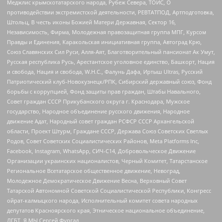
Меджлис крымскотатарского народа, Рубеж Севера, ТОЙС, О
противодействии экстремистской деятельности, РЕВТАТПОД, Артподготовка,
Штольц, В честь иконы Божией Матери Державная, Сектор 16,
Независимость, Фирма, Молодежная правозащитная группа МПГ, Курсом
Правды и Единения, Каракольская инициативная группа, Автоград Крю,
Союз Славянских Сил Руси, Алля-Аят, Благотворительный пансионат Ак Умут,
Русская республика Русь, Арестантское уголовное единство, Башкорт, Нация
и свобода, Нация и свобода, W.H.С., Фалунь Дафа, Иртыш Ultras, Русский
Патриотический клуб-Новокузнецк/РПК, Сибирский державный союз, Фонд
борьбы с коррупцией, Фонд защиты прав граждан, Штабы Навального,
Совет граждан СССР Прикубанского округа г. Краснодара, Мужское
государство, Народное объединение русского движения, Народное
движение Адат, Народный совет граждан РСФСР СССР Архангельской
области, Проект Штурм, Граждане СССР, Держава Союз Советских Светлых
Родов, Совет Советских Социалистических Районов, Meta Platforms Inc,
Facebook, Instagram, WhatsApp, СИЧ-С14, Добровольческое Движение
Организации украинских националистов, Черный Комитет, Татарстанское
Региональное Всетатарское общественное движение, Невоград,
Молодежное Демократическое Движение Весна, Верховный Совет
Татарской Автономной Советской Социалистической Республики, Конгресс
ойрат-калмыцкого народа, Исполнительный комитет совета народных
депутатов Красноярского края, Этническое национальное объединение,
ЛГБТ, Я.МЫ Сергей Фургал