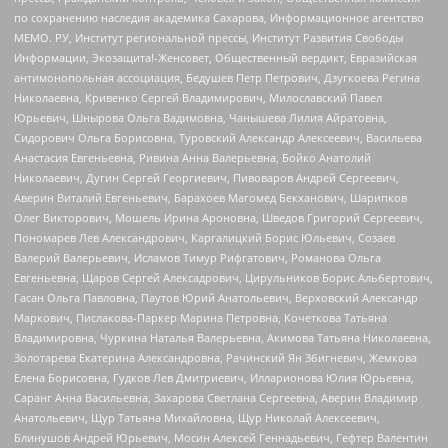
по сохранению наследия академика Сахарова, Информационное агентство
МЕМО. РУ, Институт региональной прессы, Институт Развития Свободы
Информации, Экозащита!-Женсовет, Общественный вердикт, Евразийская
антимонопольная ассоциация, Бедушев Петр Петрович, Дзугкоева Регина
Николаевна, Кривенко Сергей Владимирович, Милославский Павел
Юрьевич, Шнырова Ольга Вадимовна, Чанышева Лилия Айратовна,
Сидорович Ольга Борисовна, Туровский Александр Алексеевич, Васильева
Анастасия Евгеньевна, Ривина Анна Валерьевна, Бойко Анатолий
Николаевич, Дугин Сергей Георгиевич, Пивоваров Андрей Сергеевич,
Аверин Виталий Евгеньевич, Барахоев Магомед Бекханович, Шарипков
Олег Викторович, Мошель Ирина Ароновна, Шведов Григорий Сергеевич,
Пономарев Лев Александрович, Каргалицкий Борис Юльевич, Созаев
Валерий Валерьевич, Исламов Тимур Рифгатович, Романова Ольга
Евгеньевна, Щаров Сергей Алексадрович, Цирульников Борис Альбертович,
Гасан Ольга Павловна, Паутов Юрий Анатольевич, Верховский Александр
Маркович, Пислакова-Паркер Марина Петровна, Кочеткова Татьяна
Владимировна, Чуркина Наталья Валерьевна, Акимова Татьяна Николаевна,
Золотарева Екатерина Александровна, Рачинский Ян Збигневич, Жемкова
Елена Борисовна, Гудков Лев Дмитриевич, Илларионова Юлия Юрьевна,
Саранг Анна Васильевна, Захарова Светлана Сергеевна, Аверин Владимир
Анатольевич, Щур Татьяна Михайловна, Щур Николай Алексеевич,
Блинушов Андрей Юрьевич, Мосин Алексей Геннадьевич, Гефтер Валентин