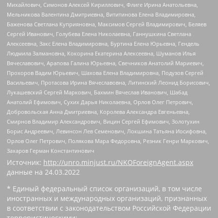
Михайлович, Симонов Алексей Кириллович, Флиге Ирина Анатольевна,
Мельникова Валентина Дмитриевна, Вититинова Елена Владимировна,
Баженова Светлана Куприяновна, Максимов Сергей Владимирович, Беляев
Сергей Иванович, Голубева Елена Николаевна, Ганнушкина Светлана
Алексеевна, Закс Елена Владимировна, Буртина Елена Юрьевна, Гендель
Людмила Залмановна, Кокорина Екатерина Алексеевна, Шуманов Илья
Вячеславович, Арапова Галина Юрьевна, Свечников Анатолий Мариевич,
Прохоров Вадим Юрьевич, Шахова Елена Владимировна, Подузов Сергей
Васильевич, Протасова Ирина Вячеславовна, Литинский Леонид Борисович,
Лукашевский Сергей Маркович, Бахмин Вячеслав Иванович, Шабад
Анатолий Ефимович, Сухих Дарья Николаевна, Орлов Олег Петрович,
Добровольская Анна Дмитриевна, Королева Александра Евгеньевна,
Смирнов Владимир Александрович, Вицин Сергей Ефимович, Золотухин
Борис Андреевич, Левинсон Лев Семенович, Локшина Татьяна Иосифовна,
Орлов Олег Петрович, Полякова Мара Федоровна, Резник Генри Маркович,
Захаров Герман Константинович
Источник:
http://unro.minjust.ru/NKOForeignAgent.aspx
данные на
24.03.2022
* Единый федеральный список организаций, в том числе
иностранных и международных организаций, признанных
в соответствии с законодательством Российской Федерации
террористическими: