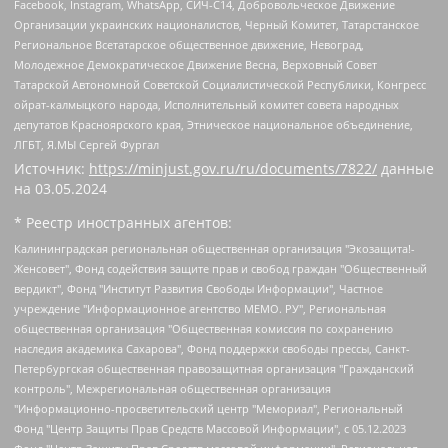
Facebook, Instagram, WhatsApp, СИЧ-С14, Добровольческое Движение
Организации украинских националистов, Черный Комитет, Татарстанское
Региональное Всетатарское общественное движение, Невоград,
Молодежное Демократическое Движение Весна, Верховный Совет
Татарской Автономной Советской Социалистической Республики, Конгресс
ойрат-калмыцкого народа, Исполнительный комитет совета народных
депутатов Красноярского края, Этническое национальное объединение,
ЛГБТ, Я.МЫ Сергей Фургал
Источник:
https://minjust.gov.ru/ru/documents/7822/
данные
на
03.05.2024
* Реестр иностранных агентов:
Калининградская региональная общественная организация "Экозащита!-Женсовет", Фонд содействия защите прав и свобод граждан "Общественный вердикт", Фонд "Институт Развития Свободы Информации", Частное учреждение "Информационное агентство МЕМО. РУ", Региональная общественная организация "Общественная комиссия по сохранению наследия академика Сахарова", Фонд поддержки свободы прессы, Санкт-Петербургская общественная правозащитная организация "Гражданский контроль", Межрегиональная общественная организация "Информационно-просветительский центр "Мемориал", Региональный Фонд "Центр Защиты Прав Средств Массовой Информации", с 05.12.2023 Фонд "Центр Защиты Прав Средств массовой информации", Региональная общественная благотворительная организация помощи беженцам и мигрантам "Гражданское содействие", Негосударственное образовательное учреждение дополнительного профессионального образования (повышение квалификации) специалистов "АКАДЕМИЯ ПО ПРАВАМ ЧЕЛОВЕКА", Свердловская региональная общественная организация "Сутяжник", Автономная некоммерческая организация "Центр независимых социологических исследований", Союз общественных объединений "Российский исследовательский центр по правам человека", Региональное общественное учреждение научно-информационный центр "МЕМОРИАЛ", Некоммерческая организация "Фонд защиты гласности", Автономная некоммерческая организация "Институт прав человека", Городская общественная организация "Екатеринбургское общество "МЕМОРИАЛ", Городская общественная организация "Рязанское историко-просветительское и правозащитное общество "Мемориал" (Рязанский Мемориал), Челябинский региональный орган общественной самодеятельности – женское общественное объединение "Женщины Евразии", Челябинский региональный орган общественной самодеятельности "Уральская правозащитная группа", Фонд содействия защите здоровья и социальной справедливости имени Андрея Рылькова, Автономная Некоммерческая Организация "Аналитический Центр Юрия Левады", Автономная некоммерческая организация социальной поддержки населения "Проект Апрель", Региональная общественная организация помощи женщинам и детям, находящимся в кризисной ситуации "Информационно-методический центр "Анна", Фонд содействия развитию массовых коммуникаций и правовому просвещению "Так-так-Так", Фонд содействия устойчивому развитию "Серебряная тайга", Свердловский региональный общественный фонд социальных проектов "Новое время", "Idel.Реалии", Кавказ.Реалии, Крым.Реалии, Телеканал Настоящее Время, Татаро-башкирская служба Радио Свобода (Azatliq Radiosi), Радио Свободная Европа/Радио Свобода (PCE/PC), "Сибирь.Реалии", "Фактограф", Благотворительный фонд помощи осужденным и их семьям, Автономная некоммерческая организация "Институт глобализации и социальных движений", Фонд "В защиту прав заключенных", Частное учреждение "Центр поддержки и содействия развитию средств массовой информации", Пензенский региональный общественный благотворительный фонд "Гражданский союз", "Север.Реалии", Некоммерческая организация Фонд "Правовая инициатива", Общество с ограниченной ответственностью "Радио Свободная Европа/Радио Свобода", Чешское информационное агентство "MEDIUM-ORIENT", Красноярская региональная общественная организация "Мы против СПИДа", Камалягин Денис Николаевич, Маркелов Сергей Евгеньевич, Пономарев Лев Александрович, Савицкая Людмила Алексеевна, Автономная некоммерческая организация "Центр по работе с проблемой насилия "НАСИЛИЮ.НЕТ", Межрегиональный профессиональный союз работников здравоохранения "Альянс врачей", Юридическое лицо, зарегистрированное в Латвийской Республике, SIA "Medusa Project" (регистрационный номер 40103797863, дата регистрации 10.06.2014), Некоммерческая организация "Фонд по борьбе с коррупцией", Автономная некоммерческая организация "Институт права и публичной политики", Баданин Роман Сергеевич, Гликин Максим Александрович, Железнова Мария Михайловна, Лукьянова Юлия Сергеевна, Маетная Елизавета Витальевна, Маняхин Петр Борисович, Чуракова Ольга Владимировна, Ярош Юлия Петровна, Юридическое лицо "The Insider SIA", зарегистрированное в Риге, Латвийская Республика (дата регистрации 26.06.2015), являющееся администратором доменного имени интернет-издания "The Insider SIA", https://theins.ru, Постернак Алексей Евгеньевич, Рубин Михаил Аркадьевич, Анин Роман Александрович, Юридическое лицо Istories fonds, зарегистрированное в Латвийской Республике (регистрационный номер 50008295751, дата регистрации 24.02.2020), Великовский Дмитрий Александрович, Долинина Ирина Николаевна, Мароховская Алеся Алексеевна, Шлейнов Роман Юрьевич, Шмагун Олеся Валентиновна, Общество с ограниченной ответственностью "Альтаир 2021", Общество с ограниченной ответственностью "Вега 2021", Общество с ограниченной ответственностью "Главный редактор 2021", Общество с ограниченной ответственностью "Ромашки монолит", Важенков Артем Валерьевич, Ивановская областная общественная организация "Центр гендерных исследований", Гурман Юрий Альбертович, Медиапроект "ОВД-Инфо", Егоров Владимир Владимирович, Жилинский Владимир Александрович, Общество с ограниченной ответственностью "ЗП", Иванова София Юрьевна, Карезина Инна Павловна, Кильтау Екатерина Викторовна, Петров Алексей Викторович, Пискунов Сергей Евгеньевич, Смирнов Сергей Сергеевич, Тихонов Михаил Сергеевич, Общество с ограниченной ответственностью "ЖУРНАЛИСТ-ИНОСТРАННЫЙ АГЕНТ", Арапова Галина Юрьевна, Вольтская Татьяна Анатольевна, Американская компания "Mason G.E.S. Anonymous Foundation" (США), являющаяся владельцем интернет-издания https://mnews.world/, Компания "Stichting Bellingcat", зарегистрированная в Нидерландах (дата регистрации 11.07.2018), Захаров Андрей Вячеславович, Клепиковская Екатерина Дмитриевна, Общество с ограниченной ответственностью "МЕМО", Перл Роман Александрович, Симонов Евгений Алексеевич, Соловьева Елена Анатольевна, Сотников Даниил Владимирович, Сурначева Елизавета Дмитриевна, Автономная некоммерческая организация по защите прав человека и информированию населения "Якутия – Наше Мнение", Общество с ограниченной ответственностью "Москоу диджитал медиа", с 26.01.2023 Общество с ограниченной ответственностью "Чайка Белые сады", Ветошкина Валерия Валерьевна, Заговора Максим Александрович, Межрегиональное общественное движение "Российская ЛГБТ - сеть", Оленичев Максим Владимирович, Павлов Иван Юрьевич, Скворцова Елена Сергеевна, Общество с ограниченной ответственностью "Как бы инагент", Кочетков Игорь Викторович, Общество с ограниченной ответственностью "Честные выборы", Еланчик Олег Александрович, Общество с ограниченной ответственностью "Нобелевский призыв", Гималова Регина Эмилевна, Григорьев Андрей Валерьевич, Григорьева Алина Александровна, Ассоциация по содействию защите прав призывников, альтернативнослужащих и военнослужащих "Правозащитная группа "Гражданин.Армия.Право", Хисамова Регина Фаритовна, Автономная некоммерческая организация по реализации социально-правовых программ "Лилит", Дальневосточное общественное движение "Маяк", Санкт-Петербургская ЛГБТ-инициативная группа "Выход", Инициативная группа ЛГБТ+ "Реверс", Алексеев Андрей Викторович, Бекбулатова Таисия Львовна, Беляев Иван Михайлович, Владыкина Елена Сергеевна, Гельман Марат Александрович, Никульшина Вероника Юрьевна, Толоконникова Надежда Андреевна, Шендерович Виктор Анатольевич, Общество с ограниченной ответственностью "Данное сообщение", Общество с ограниченной ответственностью Издательский дом "Новая глава", Айнбиндер Александра Александровна, Московский комьюнити-центр для ЛГБТ+инициатив, Благотворительный фонд развития филантропии, Deutsche Welle (Германия, Kurt-Schumacher-Strasse 3, 53113 Bonn), Борзунова Мария Михайловна, Воробьев Виктор Викторович, Голубева Анна Львовна, Константинова Алла Михайловна, Малкова Ирина Владимировна, Мурадов Мурад Абдулгалимович, Осетинская Елизавета Николаевна, Понасенков Евгений Николаевич, Ганапольский Матвей Юрьевич, Киселев Евгений Алексеевич, Борухович Ирина Григорьевна, Дремин Иван Тимофеевич, Дубровский Дмитрий Викторович, Красноярская региональная общественная организация поддержки и развития альтернативных образовательных технологий и межкультурных коммуникаций "ИНТЕРРА", Маяковская Екатерина Алексеевна, Фейгин Марк Захарович, Филимонов Андрей Викторович, Дзугкоева Регина Николаевна, Доброхотов Роман Александрович, Дудь Юрий Александрович, Елкин Сергей Владимирович, Кругликов Кирилл Игоревич, Сабунаева Мария Леонидовна, Семенов Алексей Владимирович, Шаинян Карен Багратович, Шульман Екатерина Михайловна, Асафьев Артур Валерьевич, Вахштайн Виктор Семенович, Венедиктов Алексей Алексеевич, Лушникова Екатерина Евгеньевна, Волков Леонид Михайлович, Невзоров Александр Глебович, Пархоменко Сергей Борисович, Сироткин Ярослав Николаевич, Кара-Мурза Владимир Владимирович, Баранова Наталья Владимировна, Гозман Леонид Яковлевич, Кагарлицкий Борис Юльевич, Климарев Михаил Валерьевич, Милов Владимир Станиславович, Автономная некоммерческая организация Краснодарский центр современного искусства "Типография", Моргенштерн Алишер Тагирович, Соболь Любовь Эдуардовна, Общество с ограниченной ответственностью "ЛИЗА НОРМ", Каспаров Гарри Кимович, Ходорковский Михаил Борисович, Общество с ограниченной ответственностью "Апрельские тезисы", Данилович Ирина Брониславовна, Кашин Олег Владимирович, Петров Николай Владимирович, Пивоваров Алексей Владимирович, Соколов Михаил Владимирович, Цветкова Юлия Владимировна, Чичваркин Евгений Александрович, Комитет против пыток/Команда против пыток, Общество с ограниченной ответственностью "Первый научный", Общество с ограниченной ответственностью "Вертолет и ко", Белоцерковская Вероника Борисовна, Кац Максим Евгеньевич, Лазарева Татьяна Юрьевна, Шаведдинов Руслан Табризович, Яшин Илья Валерьевич, Общество с ограниченной ответственностью "Иноагент ААВ", Алешковский Дмитрий Петрович, Альбац Евгения Марковна, Быков Дмитрий Львович, Галямина Юлия Евгеньевна, Лойко Сергей Леонидович, Мартынов Кирилл Константинович, Медведев Сергей Александрович, Крашенинников Федор Геннадиевич, Гордеева Катерина Вл