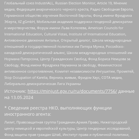
Глобальный союз IndustriALL, Russian Election Monitor, Article 19, Мнение
медиа, Федерация анархического черного креста, Радио Свободная Европа,
Германское общество изучения Восточной Европы, Фонд имени Фридриха
Эберта, XZ gGmbH, Мобильная академия поддержки гендерной демократии
и миротворчества, Форум имени Льва Копелева, American Councils for
International Education, Cultural Vistas, Institute of International Education,
Антивоенное движение Антальи, Открытый диалог, Школа международных
отношений и государственной политики им Питера Мунка, Российско-
канадский демократический альянс, Школа международных отношений им
Нормана Патерсона, Центр Гражданских Свобод, Фонд Бориса Немцова за
Свободу, Фонд имени Фридриха Науманна за свободу, Феминистское
антивоенное сопротивление, Комитет независимости Ингушетии, Прометей,
Stop Occupation of Karelia, Вернись живым, Фридом Хаус, СОТА медиа,
Либерально-демократическая Лига Украины
Источник:
https://minjust.gov.ru/ru/documents/7756/
данные
на
13.05.2024
* Сведения реестра НКО, выполняющих функции
иностранного агента:
Лилит, Правозащитная группа Гражданин.Армия.Право, Нижегородский
центр немецкой и европейской культуры, Центр гендерных исследований,
Фонд защиты прав граждан Штаб, Институт права и публичной политики,