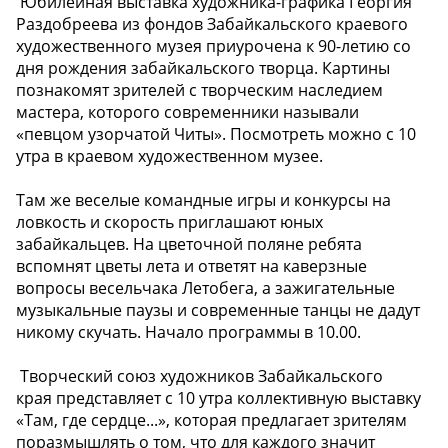
️ Юбилейная выставка художника-графика Георгия
Раздобреева из фондов Забайкальского краевого
художественного музея приурочена к 90-летию со
дня рождения забайкальского творца. Картины
познакомят зрителей с творческим наследием
мастера, которого современники называли
«певцом узорчатой Читы». Посмотреть можно с 10
утра в краевом художественном музее.
Там же веселые командные игры и конкурсы на
ловкость и скорость приглашают юных
забайкальцев. На цветочной поляне ребята
вспомнят цветы лета и ответят на каверзные
вопросы весельчака Летобега, а зажигательные
музыкальные паузы и современные танцы не дадут
никому скучать. Начало программы в 10.00.
️ Творческий союз художников Забайкальского
края представляет с 10 утра коллективную выставку
«Там, где сердце...», которая предлагает зрителям
поразмышлять о том, что для каждого значит