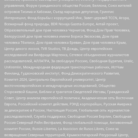
управления, Форум гражданского общества Россия, Беллона, Союз жителей
островов Тисима и Хабомаи, Съезд народных депутатов, Гринпис
Интернешнл, Фонд борьбы с коррупцией Инк, Завет церквей TCCN, Агора,
Всемирный фонд природы, BDR Novaja Gazeta-Europe, Алтай проект,
Образовательный дом прав человека Чернигов, Фонд Дом Прав Человека,
Белорусский дом прав человека имени Бориса Звозскова, Дом прав
человека Тбилиси, Дом прав человека Ереван, Дом прав человека Крым,
Центр дикого лосося, TVR Studios, ТВ Дождь, Центр европейских
исследований им Вилфрида Мартенса, Сетевое объединение журналистов
расследователей, АЛЛАТРА, За свободную Россию, Свободная Бурятия, Uralic,
UnKremlin, Международная федерация транспортных рабочих, ИстЧам
Финланд, Гудзоновский институт, Фонд Демократического Развития,
Комитет-2024, Центрально-Европейский университет, Центр
восточноевропейских и международных исследований, Общество
Сторожевой башни, Библии и трактатов Свидетелей Иеговы, Гражданский
Совет, Центр анализа европейской политики, Академическая сеть Восточная
Европа, Российский комитет действия, РЭНД корпорейшн, Русская Америка
за демократию в России, Настоящая Россия, Глобальная сеть журналистов-
расследователей, Служба поддержки, Свободная Россия Берлин, Свободная
Россия Северный Рейн-Вестфалия, Фонд глобальной помощи, Антивоенный
комитет России, Russie-Libertes, La Asocicion de Rusos Libres, Союз за
возвращение Северных территорий, Крымскотатарский Ресурсный Центр,