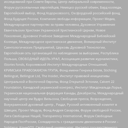
исследований при Совете Европы, Центр либеральной современности,
Форум русскоязычных европейцев, Немецко-русский обмен, Бард колледж,
Европейский выбор, Фонд Ходорковского, Оксфордский российский фонд,
Фонд Будущее России, Компания свободы информации, Проект Медиа,
Международное партнерство за права человека, Духовное Управление
Евангельских Христиан Украинской Христианской Церкви, Новое
Поколение, Духовное Учебное Заведение Международный Библейский
Колледж, Международное христианское движение, Всемирный Институт
Саентологических Предприятий, Церковь Духовной Технологии,
Европейская сеть организаций по наблюдению за выборами, Республика
Польша, СВОБОДНЫЙ ИДЕЛЬ-УРАЛ, Ассоциация развития журналистики,
IStories fonds, Королевский Институт Международных Отношений,
КРИМСЬКА ПРАВОЗАХИСНА ГРУПА, Фонд имени Генриха Бёлля, Stichting
Bellingcat, Bellingcat Ltd, The Insider, Институт правовой инициативы
Центральной и Восточной Европы, Фонд Открытой Эстонии, Calvert 22
Foundation, Канадский украинский конгресс, Институт Макдональда-Лорье,
Украинская национальная федерация Канады, Декабристы, Международный
научный центр им Вудро Вильсона, Свободная пресса, Возрождение,
Всеукраинский духовный центр , Риддл, Русский антивоенный комитет в
Швеции, Проект Медуза, Фонд Андрея Сахарова, Форум свободной России,
Лига Свободных Наций, Transparеncy International, Форум Свободных
Народов ПостРоссии, Солидарность с гражданским движением в России –
Solidarus, КрымSOS, Свободный университет, Институт государственного