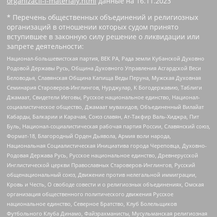
organizacii-i-materialy.html
данные на
16.11.2023
* Перечень общественных объединений и религиозных
организаций в отношении которых судом принято
вступившее в законную силу решение о ликвидации или
запрете деятельности:
Национал-большевистская партия, ВЕК РА, Рада земли Кубанской Духовно
Родовой Державы Русь, Община Духовного Управления Асгардской Веси
Беловодья, Славянская Община Капища Веды Перуна, Мужская Духовная
Семинария Староверов-Инглингов, Нурджулар, К Богодержавию, Таблиги
Джамаат, Свидетели Иеговы, Русское национальное единство, Национал-
социалистическое общество, Джамаат мувахидов, Объединенный Вилайат
Кабарды, Балкарии и Карачая, Союз славян, Ат-Такфир Валь-Хиджра, Пит
Буль, Национал-социалистическая рабочая партия России, Славянский союз,
Формат-18, Благородный Орден Дьявола, Армия воли народа,
Национальная Социалистическая Инициатива города Череповца, Духовно-
Родовая Держава Русь, Русское национальное единство, Древнерусской
Инглистической церкви Православных Староверов-Инглингов, Русский
общенациональный союз, Движение против нелегальной иммиграции,
Кровь и Честь, О свободе совести и о религиозных объединениях, Омская
организация общественного политического движения Русское
национальное единство, Северное Братство, Клуб Болельщиков
Футбольного Клуба Динамо, Файзрахманисты, Мусульманская религиозная