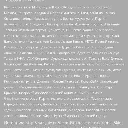
Высший военный Маджлисуль Шура Объединенных сил моджахедов
Кавказа, Конгресс народов Ичкерии и Дагестана, База, Асбат аль-Ансар,
Священная война, Исламская группа, Братья-мусульмане, Партия
исламского освобождения, Лашкар-И-Тайба, Исламская группа, Движение
Талибан, Исламская партия Туркестана, Общество социальных реформ,
Общество возрождения исламского наследия, Дом двух святых, Джунд аш-
Шам, Исламский джихад, Аль-Каида, Имарат Кавказ, АБТО, Правый сектор,
Исламское государство, Джабха аль-Нусра ли-Ахль аш-Шам, Народное
ополчение имени К. Минина и Д. Пожарского, Аджр от Аллаха Субхану уа
Тагьаля SHAM, АУМ Синрике, Муджахеды джамаата Ат-Тавхида Валь-Джихад,
Чистопольский Джамаат, Рохнамо ба суи давлати исломи, Террористическое
сообщество Сеть, Катиба Таухид валь-Джихад, Хайят Тахрир аш-Шам, Ахлю
Сунна Валь Джамаа, National Socialism/White Power, Артподготовка,
Религиозная группа “Джамаат “Красный пахарь”, Колумбайн, Хатлонский
джамаат, Мусульманская религиозная группа п. Кушкуль г. Оренбург,
Крымско-татарский добровольческий батальон имени Номана
Челебиджихана, Азов, Партия исламского возрождения Таджикистана,
Народная самооборона, Дуббайский джамаат, московская ячейка, Батал-
Хаджи Белхороев, Маньяки Культ Убийц, Молодёжь Которая Улыбается,
Легион Свобода России, Айдар, Русский добровольческий корпус
Источник:
http://nac.gov.ru/terroristicheskie-i-ekstremistskie-