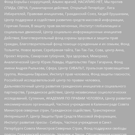
Фонд борьбы с коррупцией, Альянс врачей, НАСИЛИЮ.НЕТ, Мы против
СПИДа, СВЕЧА, Гуманитарное действие, Открытый Петербург, Лига
Избирателей, Правовая инициатива, Гражданский Союз, Хасдей Ерушалаим,
Центр поддержки и содействия развитию средств массовой информации,
Горячая Линия, В защиту прав заключенных, Институт глобализации и
социальных движений, Центр социально-информационных инициатив
Действие, Благотворительный фонд охраны здоровья и защиты прав
граждан, Благотворительный фонд помощи осужденным и их семьям, Фонд
Тольятти, Новое время, Серебряная тайга, Так-Так-Так, Сова, центр Анна,
Проект Апрель, Самарская губерния, Эра здоровья, Мемориал,
Аналитический Центр Юрия Левады, Издательство Парк Гагарина, Фонд
имени Андрея Рылькова, Сфера, Центр СИБАЛЬТ, Уральская правозащитная
группа, Женщины Евразии, Институт прав человека, Фонд защиты гласности,
Российский исследовательский центр по правам человека,
Дальневосточный центр развития гражданских инициатив и социального
партнерства, Гражданское действие, Центр независимых социологических
исследований, Сутяжник, АКАДЕМИЯ ПО ПРАВАМ ЧЕЛОВЕКА, Центр развития
некоммерческих организаций, Частное учреждение в Калининграде Совета
Министров северных стран, Гражданское содействие, Трансперенси
Интернешнл-Р, Центр Защиты Прав Средств Массовой Информации,
Институт развития прессы - Сибирь, Частное учреждение в Санкт-
Петербурге Совета Министров Северных Стран, Фонд поддержки свободы
прессы, Гражданский контроль, Человек и Закон, Общественная комиссия