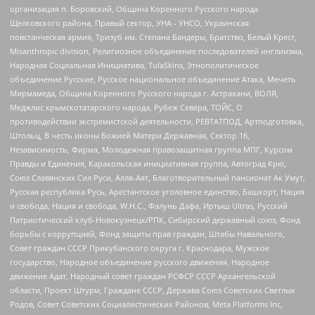
организация п. Боровский, Община Коренного Русского народа
Щелковского района, Правый сектор, УНА - УНСО, Украинская
повстанческая армия, Тризуб им. Степана Бандеры, Братство, Белый Крест,
Misanthropic division, Религиозное объединение последователей инглиизма,
Народная Социальная Инициатива, TulaSkins, Этнополитическое
объединение Русские, Русское национальное объединение Атака, Мечеть
Мирмамеда, Община Коренного Русского народа г. Астрахани, ВОЛЯ,
Меджлис крымскотатарского народа, Рубеж Севера, ТОЙС, О
противодействии экстремистской деятельности, РЕВТАТПОД, Артподготовка,
Штольц, В честь иконы Божией Матери Державная, Сектор 16,
Независимость, Фирма, Молодежная правозащитная группа МПГ, Курсом
Правды и Единения, Каракольская инициативная группа, Автоград Крю,
Союз Славянских Сил Руси, Алля-Аят, Благотворительный пансионат Ак Умут,
Русская республика Русь, Арестантское уголовное единство, Башкорт, Нация
и свобода, Нация и свобода, W.H.С., Фалунь Дафа, Иртыш Ultras, Русский
Патриотический клуб-Новокузнецк/РПК, Сибирский державный союз, Фонд
борьбы с коррупцией, Фонд защиты прав граждан, Штабы Навального,
Совет граждан СССР Прикубанского округа г. Краснодара, Мужское
государство, Народное объединение русского движения, Народное
движение Адат, Народный совет граждан РСФСР СССР Архангельской
области, Проект Штурм, Граждане СССР, Держава Союз Советских Светлых
Родов, Совет Советских Социалистических Районов, Meta Platforms Inc,