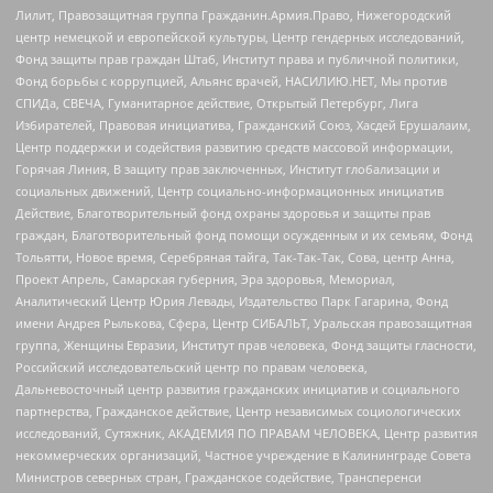
Лилит, Правозащитная группа Гражданин.Армия.Право, Нижегородский
центр немецкой и европейской культуры, Центр гендерных исследований,
Фонд защиты прав граждан Штаб, Институт права и публичной политики,
Фонд борьбы с коррупцией, Альянс врачей, НАСИЛИЮ.НЕТ, Мы против
СПИДа, СВЕЧА, Гуманитарное действие, Открытый Петербург, Лига
Избирателей, Правовая инициатива, Гражданский Союз, Хасдей Ерушалаим,
Центр поддержки и содействия развитию средств массовой информации,
Горячая Линия, В защиту прав заключенных, Институт глобализации и
социальных движений, Центр социально-информационных инициатив
Действие, Благотворительный фонд охраны здоровья и защиты прав
граждан, Благотворительный фонд помощи осужденным и их семьям, Фонд
Тольятти, Новое время, Серебряная тайга, Так-Так-Так, Сова, центр Анна,
Проект Апрель, Самарская губерния, Эра здоровья, Мемориал,
Аналитический Центр Юрия Левады, Издательство Парк Гагарина, Фонд
имени Андрея Рылькова, Сфера, Центр СИБАЛЬТ, Уральская правозащитная
группа, Женщины Евразии, Институт прав человека, Фонд защиты гласности,
Российский исследовательский центр по правам человека,
Дальневосточный центр развития гражданских инициатив и социального
партнерства, Гражданское действие, Центр независимых социологических
исследований, Сутяжник, АКАДЕМИЯ ПО ПРАВАМ ЧЕЛОВЕКА, Центр развития
некоммерческих организаций, Частное учреждение в Калининграде Совета
Министров северных стран, Гражданское содействие, Трансперенси