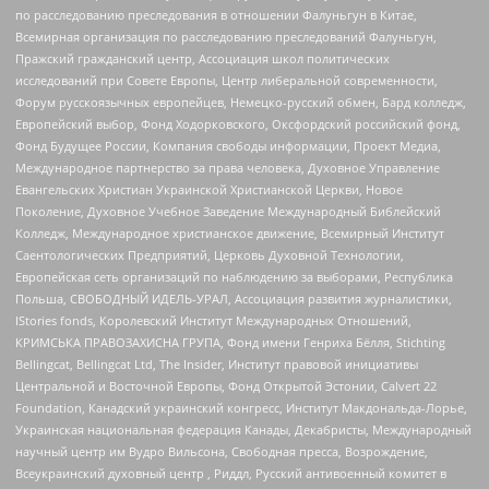
по расследованию преследования в отношении Фалуньгун в Китае,
Всемирная организация по расследованию преследований Фалуньгун,
Пражский гражданский центр, Ассоциация школ политических
исследований при Совете Европы, Центр либеральной современности,
Форум русскоязычных европейцев, Немецко-русский обмен, Бард колледж,
Европейский выбор, Фонд Ходорковского, Оксфордский российский фонд,
Фонд Будущее России, Компания свободы информации, Проект Медиа,
Международное партнерство за права человека, Духовное Управление
Евангельских Христиан Украинской Христианской Церкви, Новое
Поколение, Духовное Учебное Заведение Международный Библейский
Колледж, Международное христианское движение, Всемирный Институт
Саентологических Предприятий, Церковь Духовной Технологии,
Европейская сеть организаций по наблюдению за выборами, Республика
Польша, СВОБОДНЫЙ ИДЕЛЬ-УРАЛ, Ассоциация развития журналистики,
IStories fonds, Королевский Институт Международных Отношений,
КРИМСЬКА ПРАВОЗАХИСНА ГРУПА, Фонд имени Генриха Бёлля, Stichting
Bellingcat, Bellingcat Ltd, The Insider, Институт правовой инициативы
Центральной и Восточной Европы, Фонд Открытой Эстонии, Calvert 22
Foundation, Канадский украинский конгресс, Институт Макдональда-Лорье,
Украинская национальная федерация Канады, Декабристы, Международный
научный центр им Вудро Вильсона, Свободная пресса, Возрождение,
Всеукраинский духовный центр , Риддл, Русский антивоенный комитет в