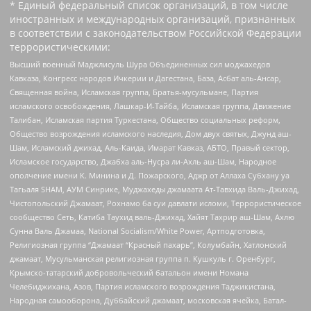
* Единый федеральный список организаций, в том числе
иностранных и международных организаций, признанных
в соответствии с законодательством Российской Федерации
террористическими:
Высший военный Маджлисуль Шура Объединенных сил моджахедов
Кавказа, Конгресс народов Ичкерии и Дагестана, База, Асбат аль-Ансар,
Священная война, Исламская группа, Братья-мусульмане, Партия
исламского освобождения, Лашкар-И-Тайба, Исламская группа, Движение
Талибан, Исламская партия Туркестана, Общество социальных реформ,
Общество возрождения исламского наследия, Дом двух святых, Джунд аш-
Шам, Исламский джихад, Аль-Каида, Имарат Кавказ, АБТО, Правый сектор,
Исламское государство, Джабха аль-Нусра ли-Ахль аш-Шам, Народное
ополчение имени К. Минина и Д. Пожарского, Аджр от Аллаха Субхану уа
Тагьаля SHAM, АУМ Синрике, Муджахеды джамаата Ат-Тавхида Валь-Джихад,
Чистопольский Джамаат, Рохнамо ба суи давлати исломи, Террористическое
сообщество Сеть, Катиба Таухид валь-Джихад, Хайят Тахрир аш-Шам, Ахлю
Сунна Валь Джамаа, National Socialism/White Power, Артподготовка,
Религиозная группа “Джамаат “Красный пахарь”, Колумбайн, Хатлонский
джамаат, Мусульманская религиозная группа п. Кушкуль г. Оренбург,
Крымско-татарский добровольческий батальон имени Номана
Челебиджихана, Азов, Партия исламского возрождения Таджикистана,
Народная самооборона, Дуббайский джамаат, московская ячейка, Батал-