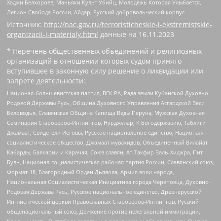
Хаджи Белхороев, Маньяки Культ Убийц, Молодёжь Которая Улыбается,
Легион Свобода России, Айдар, Русский добровольческий корпус
Источник:
http://nac.gov.ru/terroristicheskie-i-ekstremistskie-
organizacii-i-materialy.html
данные на
16.11.2023
* Перечень общественных объединений и религиозных
организаций в отношении которых судом принято
вступившее в законную силу решение о ликвидации или
запрете деятельности:
Национал-большевистская партия, ВЕК РА, Рада земли Кубанской Духовно
Родовой Державы Русь, Община Духовного Управления Асгардской Веси
Беловодья, Славянская Община Капища Веды Перуна, Мужская Духовная
Семинария Староверов-Инглингов, Нурджулар, К Богодержавию, Таблиги
Джамаат, Свидетели Иеговы, Русское национальное единство, Национал-
социалистическое общество, Джамаат мувахидов, Объединенный Вилайат
Кабарды, Балкарии и Карачая, Союз славян, Ат-Такфир Валь-Хиджра, Пит
Буль, Национал-социалистическая рабочая партия России, Славянский союз,
Формат-18, Благородный Орден Дьявола, Армия воли народа,
Национальная Социалистическая Инициатива города Череповца, Духовно-
Родовая Держава Русь, Русское национальное единство, Древнерусской
Инглистической церкви Православных Староверов-Инглингов, Русский
общенациональный союз, Движение против нелегальной иммиграции,