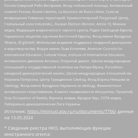
Россия Северный Рейн-Вестфалия, Фонд глобальной помощи, Антивоенный
комитет России, Russie-Libertes, La Asocicion de Rusos Libres, Союз за
возвращение Северных территорий, Крымскотатарский Ресурсный Центр,
Глобальный союз IndustriALL, Russian Election Monitor, Article 19, Мнение
медиа, Федерация анархического черного креста, Радио Свободная Европа,
Германское общество изучения Восточной Европы, Фонд имени Фридриха
Эберта, XZ gGmbH, Мобильная академия поддержки гендерной демократии
и миротворчества, Форум имени Льва Копелева, American Councils for
International Education, Cultural Vistas, Institute of International Education,
Антивоенное движение Антальи, Открытый диалог, Школа международных
отношений и государственной политики им Питера Мунка, Российско-
канадский демократический альянс, Школа международных отношений им
Нормана Патерсона, Центр Гражданских Свобод, Фонд Бориса Немцова за
Свободу, Фонд имени Фридриха Науманна за свободу, Феминистское
антивоенное сопротивление, Комитет независимости Ингушетии, Прометей,
Stop Occupation of Karelia, Вернись живым, Фридом Хаус, СОТА медиа,
Либерально-демократическая Лига Украины
Источник:
https://minjust.gov.ru/ru/documents/7756/
данные
на
13.05.2024
* Сведения реестра НКО, выполняющих функции
иностранного агента: