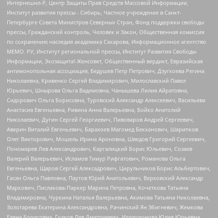
Интернешнл-Р, Центр Защиты Прав Средств Массовой Информации,
Институт развития прессы - Сибирь, Частное учреждение в Санкт-
Петербурге Совета Министров Северных Стран, Фонд поддержки свободы
прессы, Гражданский контроль, Человек и Закон, Общественная комиссия
по сохранению наследия академика Сахарова, Информационное агентство
МЕМО. РУ, Институт региональной прессы, Институт Развития Свободы
Информации, Экозащита!-Женсовет, Общественный вердикт, Евразийская
антимонопольная ассоциация, Бедушев Петр Петрович, Дзугкоева Регина
Николаевна, Кривенко Сергей Владимирович, Милославский Павел
Юрьевич, Шнырова Ольга Вадимовна, Чанышева Лилия Айратовна,
Сидорович Ольга Борисовна, Туровский Александр Алексеевич, Васильева
Анастасия Евгеньевна, Ривина Анна Валерьевна, Бойко Анатолий
Николаевич, Дугин Сергей Георгиевич, Пивоваров Андрей Сергеевич,
Аверин Виталий Евгеньевич, Барахоев Магомед Бекханович, Шарипков
Олег Викторович, Мошель Ирина Ароновна, Шведов Григорий Сергеевич,
Пономарев Лев Александрович, Каргалицкий Борис Юльевич, Созаев
Валерий Валерьевич, Исламов Тимур Рифгатович, Романова Ольга
Евгеньевна, Щаров Сергей Алексадрович, Цирульников Борис Альбертович,
Гасан Ольга Павловна, Паутов Юрий Анатольевич, Верховский Александр
Маркович, Пислакова-Паркер Марина Петровна, Кочеткова Татьяна
Владимировна, Чуркина Наталья Валерьевна, Акимова Татьяна Николаевна,
Золотарева Екатерина Александровна, Рачинский Ян Збигневич, Жемкова
Елена Борисовна, Гудков Лев Дмитриевич, Илларионова Юлия Юрьевна,