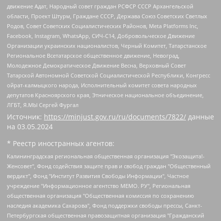
движение Адат, Народный совет граждан РСФСР СССР Архангельской
области, Проект Штурм, Граждане СССР, Держава Союз Советских Светлых
Родов, Совет Советских Социалистических Районов, Meta Platforms Inc,
Facebook, Instagram, WhatsApp, СИЧ-С14, Добровольческое Движение
Организации украинских националистов, Черный Комитет, Татарстанское
Региональное Всетатарское общественное движение, Невоград,
Молодежное Демократическое Движение Весна, Верховный Совет
Татарской Автономной Советской Социалистической Республики, Конгресс
ойрат-калмыцкого народа, Исполнительный комитет совета народных
депутатов Красноярского края, Этническое национальное объединение,
ЛГБТ, Я.МЫ Сергей Фургал
Источник:
https://minjust.gov.ru/ru/documents/7822/
данные
на
03.05.2024
* Реестр иностранных агентов:
Калининградская региональная общественная организация "Экозащита!-Женсовет", Фонд содействия защите прав и свобод граждан "Общественный вердикт", Фонд "Институт Развития Свободы Информации", Частное учреждение "Информационное агентство МЕМО. РУ", Региональная общественная организация "Общественная комиссия по сохранению наследия академика Сахарова", Фонд поддержки свободы прессы, Санкт-Петербургская общественная правозащитная организация "Гражданский контроль", Межрегиональная общественная организация "Информационно-просветительский центр "Мемориал", Региональный Фонд "Центр Защиты Прав Средств Массовой Информации", с 05.12.2023 Фонд "Центр Защиты Прав Средств массовой информации", Региональная общественная благотворительная организация помощи беженцам и мигрантам "Гражданское содействие", Негосударственное образовательное учреждение дополнительного профессионального образования (повышение квалификации) специалистов "АКАДЕМИЯ ПО ПРАВАМ ЧЕЛОВЕКА", Свердловская региональная общественная организация "Сутяжник", Автономная некоммерческая организация "Центр независимых социологических исследований", Союз общественных объединений "Российский исследовательский центр по правам человека", Региональное общественное учреждение научно-информационный центр "МЕМОРИАЛ", Некоммерческая организация "Фонд защиты гласности", Автономная некоммерческая организация "Институт прав человека", Городская общественная организация "Екатеринбургское общество "МЕМОРИАЛ", Городская общественная организация "Рязанское историко-просветительское и правозащитное общество "Мемориал" (Рязанский Мемориал), Челябинский региональный орган общественной самодеятельности – женское общественное объединение "Женщины Евразии", Челябинский региональный орган общественной самодеятельности "Уральская правозащитная группа", Фонд содействия защите здоровья и социальной справедливости имени Андрея Рылькова, Автономная Некоммерческая Организация "Аналитический Центр Юрия Левады", Автономная некоммерческая организация социальной поддержки населения "Проект Апрель", Региональная общественная организация помощи женщинам и детям, находящимся в кризисной ситуации "Информационно-методический центр "Анна", Фонд содействия развитию массовых коммуникаций и правовому просвещению "Так-так-Так", Фонд содействия устойчивому развитию "Серебряная тайга", Свердловский региональный общественный фонд социальных проектов "Новое время", "Idel.Реалии", Кавказ.Реалии, Крым.Реалии, Телеканал Настоящее Время, Татаро-башкирская служба Радио Свобода (Azatliq Radiosi), Радио Свободная Европа/Радио Свобода (PCE/PC), "Сибирь.Реалии", "Фактограф", Благотворительный фонд помощи осужденным и их семьям, Автономная некоммерческая организация "Институт глобализации и социальных движений", Фонд "В защиту прав заключенных", Частное учреждение "Центр поддержки и содействия развитию средств массовой информации", Пензенский региональный общественный благотворительный фонд "Гражданский союз", "Север.Реалии", Некоммерческая организация Фонд "Правовая инициатива", Общество с ограниченной ответственностью "Радио Свободная Европа/Радио Свобода", Чешское информационное агентство "MEDIUM-ORIENT", Красноярская региональная общественная организация "Мы против СПИДа", Камалягин Денис Николаевич, Маркелов Сергей Евгеньевич, Пономарев Лев Александрович, Савицкая Людмила Алексеевна, Автономная некоммерческая организация "Центр по работе с проблемой насилия "НАСИЛИЮ.НЕТ", Межрегиональный профессиональный союз работников здравоохранения "Альянс врачей", Юридическое лицо, зарегистрированное в Латвийской Республике, SIA "Medusa Project" (регистрационный номер 40103797863, дата регистрации 10.06.2014), Некоммерческая организация "Фонд по борьбе с коррупцией", Автономная некоммерческая организация "Институт права и публичной политики", Баданин Роман Сергеевич, Гликин Максим Александрович, Железнова Мария Михайловна, Лукьянова Юлия Сергеевна, Маетная Елизавета Витальевна, Маняхин Петр Борисович, Чуракова Ольга Владимировна, Ярош Юлия Петровна, Юридическое лицо "The Insider SIA", зарегистрированное в Риге, Латвийская Республика (дата регистрации 26.06.2015), являющееся администратором доменного имени интернет-издания "The Insider SIA", https://theins.ru, Постернак Алексей Евгеньевич, Рубин Михаил Аркадьевич, Анин Роман Александрович, Юридическое лицо Istories fonds, зарегистрированное в Латвийской Республике (регистрационный номер 50008295751, дата регистрации 24.02.2020), Великовский Дмитрий Александрович, Долинина Ирина Николаевна, Мароховская Алеся Алексеевна, Шлейнов Роман Юрьевич, Шмагун Олеся Валентиновна, Общество с ограниченной ответственностью "Альтаир 2021", Общество с ограниченной ответственностью "Вега 2021", Общество с ограниченной ответственностью "Главный редактор 2021", Общество с ограниченной ответственностью "Ромашки монолит", Важенков Артем Валерьевич, Ивановская областная общественная организация "Центр гендерных исследований", Гурман Юрий Альбертович, Медиапроект "ОВД-Инфо", Егоров Владимир Владимирович, Жилинский Владимир Александрович, Общество с ограниченной ответственностью "ЗП", Иванова София Юрьевна, Карезина Инна Павловна, Кильтау Екатерина Викторовна, Петров Алексей Викторович, Пискунов Сергей Евгеньевич, Смирнов Сергей Сергеевич, Тихонов Михаил Сергеевич, Общество с ограниченной ответственностью "ЖУРНАЛИСТ-ИНОСТРАННЫЙ АГЕНТ", Арапова Галина Юрьевна, Вольтская Татьяна Анатольевна, Американская компания "Mason G.E.S. Anonymous Foundation" (США), являющаяся владельцем интернет-издания https://mnews.world/, Компания "Stichting Bellingcat", зарегистрированная в Нидерландах (дата регистрации 11.07.2018), Захаров Андрей Вячеславович, Клепиковская Екатерина Дмитриевна, Общество с ограниченной ответственностью "МЕМО", Перл Роман Александрович, Симонов Евгений Алексеевич, Соловьева Елена Анатольевна, Сотников Даниил Владимирович, Сурначева Елизавета Дмитриевна, Автономная некоммерческая организация по защите прав человека и информированию населения "Якутия – Наше Мнение", Общество с ограниченной ответственностью "Москоу диджитал медиа", с 26.01.2023 Общество с ограниченной ответственностью "Чайка Белые сады", Ветошкина Валерия Валерьевна, Заговора Максим Александрович, Межрегиональное общественное движение "Российская ЛГБТ - сеть", Оленичев Максим Владимирович, Павлов Иван Юрьевич, Скворцова Елена Сергеевна, Общество с ограниченной ответственностью "Как бы инагент", Кочетков Игорь Викторович, Общество с ограниченной ответственностью "Честные выборы", Еланчик Олег Александрович, Общество с ограниченной ответственностью "Нобелевский призыв", Гималова Регина Эмилевна, Григорьев Андрей Валерьевич, Григорьева Алина Александровна, Ассоциация по содействию защите прав призывников, альтернативнослужащих и военнослужащих "Правозащитная группа "Гражданин.Армия.Право", Хисамова Регина Фаритовна, Автономная некоммерческая организация по реализации социально-правовых программ "Лилит", Дальневосточное общественное движение "Маяк", Санкт-Петербургская ЛГБТ-инициативная группа "Выход", Инициативная группа ЛГБТ+ "Реверс", Алексеев Андрей Викторович, Бекбулатова Таисия Львовна, Беляев Иван Михайлович, Владыкина Елена Сергеевна, Гельман Марат Александрович, Никульшина Вероника Юрьевна, Толоконникова Надежда Андреевна, Шендерович Виктор Анатольевич, Общество с ограниченной ответственностью "Данное сообщение", Общество с ограниченной ответственностью Издательский дом "Новая глава", Айнбиндер Александра Александровна, Московский комьюнити-центр для ЛГБТ+инициатив, Благотворительный фонд развития филантропии, Deutsche Welle (Германия, Kurt-Schumacher-Strasse 3, 53113 Bonn), Борзунова Мария Михайловна, Воробьев Виктор Викторович, Голубева Анна Львовна, Константинова Алла Михайловна, Малкова Ирина Владимировна, Мурадов Мурад Абдулгалимович, Осетинская Елизавета Николаевна, Понасенков Евгений Николаевич, Ганапольский Матвей Юрьевич, Киселев Евгений Алексеевич, Борухович Ирина Григорьевна, Дремин Иван Тимофеевич, Дубровский Дмитрий Викторович, Красноярская региональная общественная организация поддержки и развития альтернативных образовательных технологий и межкультурных коммуникаций "ИНТЕРРА", Маяковская Екатерина Алексеевна, Фейгин Марк Захарович, Филимонов Андрей Викторович, Дзугкоева Регина Николаевна, Доброхотов Роман Александрович, Дудь Юрий Александрович, Елкин Сергей Владимирович, Кругликов Кирилл Игоревич, Сабунаева Мария Леонидовна, Семенов Алексей Владимирович, Шаинян Карен Багратович, Шульман Екатерина Михайловна, Асафьев Артур Валерьевич, Вахштайн Виктор Семенович, Венедиктов Алексей Алексеевич, Лушникова Екатерина Евгеньевна, Волков Леонид Михайлович, Невзоров Александр Глебович, Пархоменко Сергей Борисович, Сироткин Ярослав Николаевич, Кара-Мурза Владимир Владимирович, Баранова Наталья Владимировна, Гозман Леонид Яковлевич, Кагарлицкий Борис Юльевич, Климарев Михаил Валерьевич, Милов Владимир Станиславович, Автономная некоммерческая организация Краснодарский центр современного искусства "Типография", Моргенштерн Алишер Тагирович, Соболь Любовь Эдуардовна, Общество с ограниченной ответственностью "ЛИЗА НОРМ", Каспаров Гарри Кимович, Ходорковский Михаил Борисович, Общество с ограниченной ответственностью "Апрельские тезисы", Данилович Ирина Брониславовна, Кашин Олег Владимирович, Петров Николай Владимирович, Пивоваров Алексей Владимирович, Соколов Михаил Владимирович, Цветкова Юлия Владимировна, Чичваркин Евгений Александрович, Комитет против пыток/Команда против пыток, Общество с ограниченной ответственностью "Первый научный", Общество с ограниченной ответственностью "Вертолет и ко", Белоцерковская Вероника Борисовна, Кац Максим Евгеньевич, Лазарева Татьяна Юрьевна, Шаведдинов Руслан Табризович, Яшин Илья Валерьевич, Общество с ограниченной ответственностью "Иноагент ААВ", Алешковский Дмитрий Петрович, Альбац Евгения Марковна, Быков Дмитрий Львович, Галямина Юлия Евгеньевна, Лойко Сергей Леонидович, Мартынов Кирилл Константинович, Медведев Сергей Александрович, Крашенинников Федор Геннадиевич, Гордеева Катерина Вл