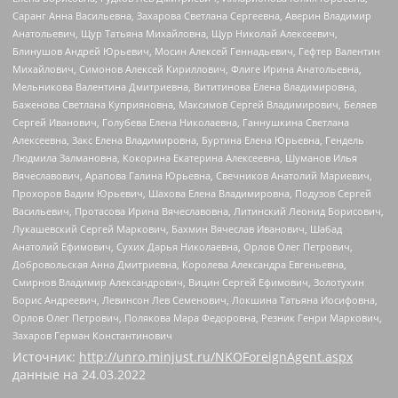
Саранг Анна Васильевна, Захарова Светлана Сергеевна, Аверин Владимир
Анатольевич, Щур Татьяна Михайловна, Щур Николай Алексеевич,
Блинушов Андрей Юрьевич, Мосин Алексей Геннадьевич, Гефтер Валентин
Михайлович, Симонов Алексей Кириллович, Флиге Ирина Анатольевна,
Мельникова Валентина Дмитриевна, Вититинова Елена Владимировна,
Баженова Светлана Куприяновна, Максимов Сергей Владимирович, Беляев
Сергей Иванович, Голубева Елена Николаевна, Ганнушкина Светлана
Алексеевна, Закс Елена Владимировна, Буртина Елена Юрьевна, Гендель
Людмила Залмановна, Кокорина Екатерина Алексеевна, Шуманов Илья
Вячеславович, Арапова Галина Юрьевна, Свечников Анатолий Мариевич,
Прохоров Вадим Юрьевич, Шахова Елена Владимировна, Подузов Сергей
Васильевич, Протасова Ирина Вячеславовна, Литинский Леонид Борисович,
Лукашевский Сергей Маркович, Бахмин Вячеслав Иванович, Шабад
Анатолий Ефимович, Сухих Дарья Николаевна, Орлов Олег Петрович,
Добровольская Анна Дмитриевна, Королева Александра Евгеньевна,
Смирнов Владимир Александрович, Вицин Сергей Ефимович, Золотухин
Борис Андреевич, Левинсон Лев Семенович, Локшина Татьяна Иосифовна,
Орлов Олег Петрович, Полякова Мара Федоровна, Резник Генри Маркович,
Захаров Герман Константинович
Источник:
http://unro.minjust.ru/NKOForeignAgent.aspx
данные на
24.03.2022