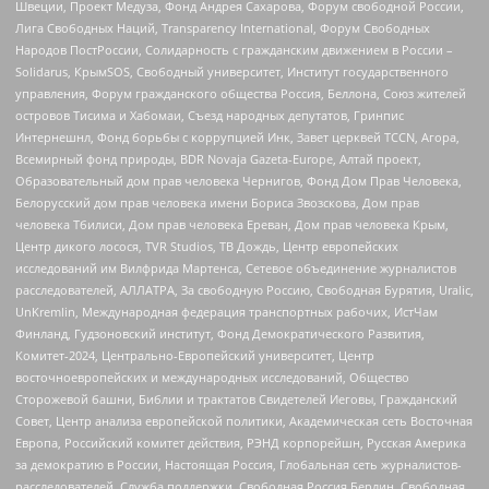
Швеции, Проект Медуза, Фонд Андрея Сахарова, Форум свободной России,
Лига Свободных Наций, Transparеncy International, Форум Свободных
Народов ПостРоссии, Солидарность с гражданским движением в России –
Solidarus, КрымSOS, Свободный университет, Институт государственного
управления, Форум гражданского общества Россия, Беллона, Союз жителей
островов Тисима и Хабомаи, Съезд народных депутатов, Гринпис
Интернешнл, Фонд борьбы с коррупцией Инк, Завет церквей TCCN, Агора,
Всемирный фонд природы, BDR Novaja Gazeta-Europe, Алтай проект,
Образовательный дом прав человека Чернигов, Фонд Дом Прав Человека,
Белорусский дом прав человека имени Бориса Звозскова, Дом прав
человека Тбилиси, Дом прав человека Ереван, Дом прав человека Крым,
Центр дикого лосося, TVR Studios, ТВ Дождь, Центр европейских
исследований им Вилфрида Мартенса, Сетевое объединение журналистов
расследователей, АЛЛАТРА, За свободную Россию, Свободная Бурятия, Uralic,
UnKremlin, Международная федерация транспортных рабочих, ИстЧам
Финланд, Гудзоновский институт, Фонд Демократического Развития,
Комитет-2024, Центрально-Европейский университет, Центр
восточноевропейских и международных исследований, Общество
Сторожевой башни, Библии и трактатов Свидетелей Иеговы, Гражданский
Совет, Центр анализа европейской политики, Академическая сеть Восточная
Европа, Российский комитет действия, РЭНД корпорейшн, Русская Америка
за демократию в России, Настоящая Россия, Глобальная сеть журналистов-
расследователей, Служба поддержки, Свободная Россия Берлин, Свободная