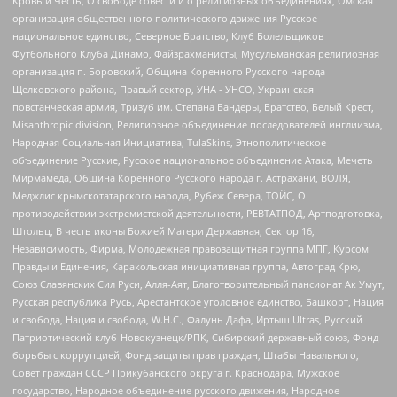
Кровь и Честь, О свободе совести и о религиозных объединениях, Омская
организация общественного политического движения Русское
национальное единство, Северное Братство, Клуб Болельщиков
Футбольного Клуба Динамо, Файзрахманисты, Мусульманская религиозная
организация п. Боровский, Община Коренного Русского народа
Щелковского района, Правый сектор, УНА - УНСО, Украинская
повстанческая армия, Тризуб им. Степана Бандеры, Братство, Белый Крест,
Misanthropic division, Религиозное объединение последователей инглиизма,
Народная Социальная Инициатива, TulaSkins, Этнополитическое
объединение Русские, Русское национальное объединение Атака, Мечеть
Мирмамеда, Община Коренного Русского народа г. Астрахани, ВОЛЯ,
Меджлис крымскотатарского народа, Рубеж Севера, ТОЙС, О
противодействии экстремистской деятельности, РЕВТАТПОД, Артподготовка,
Штольц, В честь иконы Божией Матери Державная, Сектор 16,
Независимость, Фирма, Молодежная правозащитная группа МПГ, Курсом
Правды и Единения, Каракольская инициативная группа, Автоград Крю,
Союз Славянских Сил Руси, Алля-Аят, Благотворительный пансионат Ак Умут,
Русская республика Русь, Арестантское уголовное единство, Башкорт, Нация
и свобода, Нация и свобода, W.H.С., Фалунь Дафа, Иртыш Ultras, Русский
Патриотический клуб-Новокузнецк/РПК, Сибирский державный союз, Фонд
борьбы с коррупцией, Фонд защиты прав граждан, Штабы Навального,
Совет граждан СССР Прикубанского округа г. Краснодара, Мужское
государство, Народное объединение русского движения, Народное