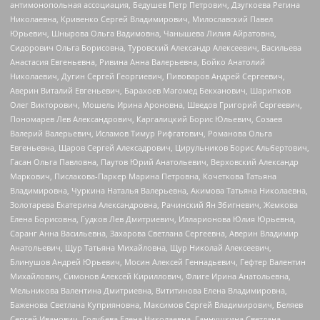
антимонопольная ассоциация, Бедушев Петр Петрович, Дзугкоева Регина
Николаевна, Кривенко Сергей Владимирович, Милославский Павел
Юрьевич, Шнырова Ольга Вадимовна, Чанышева Лилия Айратовна,
Сидорович Ольга Борисовна, Туровский Александр Алексеевич, Васильева
Анастасия Евгеньевна, Ривина Анна Валерьевна, Бойко Анатолий
Николаевич, Дугин Сергей Георгиевич, Пивоваров Андрей Сергеевич,
Аверин Виталий Евгеньевич, Барахоев Магомед Бекханович, Шарипков
Олег Викторович, Мошель Ирина Ароновна, Шведов Григорий Сергеевич,
Пономарев Лев Александрович, Каргалицкий Борис Юльевич, Созаев
Валерий Валерьевич, Исламов Тимур Рифгатович, Романова Ольга
Евгеньевна, Щаров Сергей Алексадрович, Цирульников Борис Альбертович,
Гасан Ольга Павловна, Паутов Юрий Анатольевич, Верховский Александр
Маркович, Пислакова-Паркер Марина Петровна, Кочеткова Татьяна
Владимировна, Чуркина Наталья Валерьевна, Акимова Татьяна Николаевна,
Золотарева Екатерина Александровна, Рачинский Ян Збигневич, Жемкова
Елена Борисовна, Гудков Лев Дмитриевич, Илларионова Юлия Юрьевна,
Саранг Анна Васильевна, Захарова Светлана Сергеевна, Аверин Владимир
Анатольевич, Щур Татьяна Михайловна, Щур Николай Алексеевич,
Блинушов Андрей Юрьевич, Мосин Алексей Геннадьевич, Гефтер Валентин
Михайлович, Симонов Алексей Кириллович, Флиге Ирина Анатольевна,
Мельникова Валентина Дмитриевна, Вититинова Елена Владимировна,
Баженова Светлана Куприяновна, Максимов Сергей Владимирович, Беляев
Сергей Иванович, Голубева Елена Николаевна, Ганнушкина Светлана