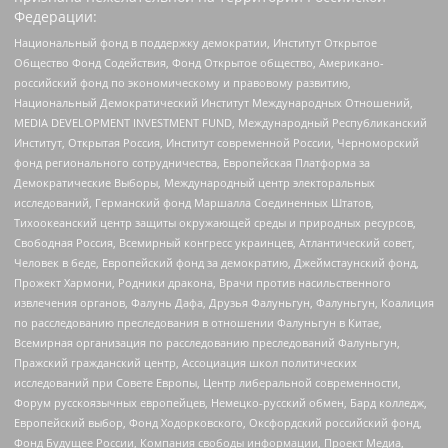
Федерации:
Национальный фонд в поддержку демократии, Институт Открытое
Общество Фонд Содействия, Фонд Открытое общество, Американо-
российский фонд по экономическому и правовому развитию,
Национальный Демократический Институт Международных Отношений,
MEDIA DEVELOPMENT INVESTMENT FUND, Международный Республиканский
Институт, Открытая Россия, Институт современной России, Черноморский
фонд регионального сотрудничества, Европейская Платформа за
Демократические Выборы, Международный центр электоральных
исследований, Германский фонд Маршалла Соединенных Штатов,
Тихоокеанский центр защиты окружающей среды и природных ресурсов,
Свободная Россия, Всемирный конгресс украинцев, Атлантический совет,
Человек в беде, Европейский фонд за демократию, Джеймстаунский фонд,
Прожект Хармони, Родники дракона, Врачи против насильственного
извлечения органов, Фалунь Дафа, Друзья Фалуньгун, Фалуньгун, Коалиция
по расследованию преследования в отношении Фалуньгун в Китае,
Всемирная организация по расследованию преследований Фалуньгун,
Пражский гражданский центр, Ассоциация школ политических
исследований при Совете Европы, Центр либеральной современности,
Форум русскоязычных европейцев, Немецко-русский обмен, Бард колледж,
Европейский выбор, Фонд Ходорковского, Оксфордский российский фонд,
Фонд Будущее России, Компания свободы информации, Проект Медиа,