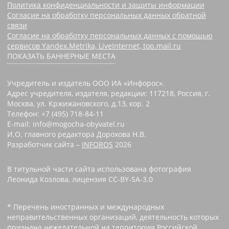
Политика конфиденциальности и защиты информации
Согласие на обработку персональных данных обратной
связи
Согласие на обработку персональных данных с помощью
сервисов Yandex.Metrika, LiveInternet, top.mail.ru
ПОКАЗАТЬ БАННЕРНЫЕ МЕСТА
Учредитель и издатель ООО ИА «Инфорос».
Адрес учредителя, издателя, редакции: 117218, Россия, г.
Москва, ул. Кржижановского, д.13, кор. 2
Телефон: +7 (495) 718-84-11
E-mail: info@mogocha-obyvatel.ru
И.О. главного редактора Дорохова Н.В.
Разработчик сайта –
INFOROS
2026
В титульной части сайта использована фотография
Леонида Козлова, лицензия CC-BY-SA-3.0
* Перечень иностранных и международных
неправительственных организаций, деятельность которых
признана нежелательной на территории Российской