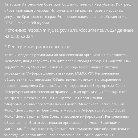
Татарской Автономной Советской Социалистической Республики, Конгресс
ойрат-калмыцкого народа, Исполнительный комитет совета народных
депутатов Красноярского края, Этническое национальное объединение,
ЛГБТ, Я.МЫ Сергей Фургал
Источник:
https://minjust.gov.ru/ru/documents/7822/
данные
на
03.05.2024
* Реестр иностранных агентов:
Калининградская региональная общественная организация "Экозащита!-Женсовет", Фонд содействия защите прав и свобод граждан "Общественный вердикт", Фонд "Институт Развития Свободы Информации", Частное учреждение "Информационное агентство МЕМО. РУ", Региональная общественная организация "Общественная комиссия по сохранению наследия академика Сахарова", Фонд поддержки свободы прессы, Санкт-Петербургская общественная правозащитная организация "Гражданский контроль", Межрегиональная общественная организация "Информационно-просветительский центр "Мемориал", Региональный Фонд "Центр Защиты Прав Средств Массовой Информации", с 05.12.2023 Фонд "Центр Защиты Прав Средств массовой информации", Региональная общественная благотворительная организация помощи беженцам и мигрантам "Гражданское содействие", Негосударственное образовательное учреждение дополнительного профессионального образования (повышение квалификации) специалистов "АКАДЕМИЯ ПО ПРАВАМ ЧЕЛОВЕКА", Свердловская региональная общественная организация "Сутяжник", Автономная некоммерческая организация "Центр независимых социологических исследований", Союз общественных объединений "Российский исследовательский центр по правам человека", Региональное общественное учреждение научно-информационный центр "МЕМОРИАЛ", Некоммерческая организация "Фонд защиты гласности", Автономная некоммерческая организация "Институт прав человека", Городская общественная организация "Екатеринбургское общество "МЕМОРИАЛ", Городская общественная организация "Рязанское историко-просветительское и правозащитное общество "Мемориал" (Рязанский Мемориал), Челябинский региональный орган общественной самодеятельности – женское общественное объединение "Женщины Евразии", Челябинский региональный орган общественной самодеятельности "Уральская правозащитная группа", Фонд содействия защите здоровья и социальной справедливости имени Андрея Рылькова, Автономная Некоммерческая Организация "Аналитический Центр Юрия Левады", Автономная некоммерческая организация социальной поддержки населения "Проект Апрель", Региональная общественная организация помощи женщинам и детям, находящимся в кризисной ситуации "Информационно-методический центр "Анна", Фонд содействия развитию массовых коммуникаций и правовому просвещению "Так-так-Так", Фонд содействия устойчивому развитию "Серебряная тайга", Свердловский региональный общественный фонд социальных проектов "Новое время", "Idel.Реалии", Кавказ.Реалии, Крым.Реалии, Телеканал Настоящее Время, Татаро-башкирская служба Радио Свобода (Azatliq Radiosi), Радио Свободная Европа/Радио Свобода (PCE/PC), "Сибирь.Реалии", "Фактограф", Благотворительный фонд помощи осужденным и их семьям, Автономная некоммерческая организация "Институт глобализации и социальных движений", Фонд "В защиту прав заключенных", Частное учреждение "Центр поддержки и содействия развитию средств массовой информации", Пензенский региональный общественный благотворительный фонд "Гражданский союз", "Север.Реалии", Некоммерческая организация Фонд "Правовая инициатива", Общество с ограниченной ответственностью "Радио Свободная Европа/Радио Свобода", Чешское информационное агентство "MEDIUM-ORIENT", Красноярская региональная общественная организация "Мы против СПИДа", Камалягин Денис Николаевич, Маркелов Сергей Евгеньевич, Пономарев Лев Александрович, Савицкая Людмила Алексеевна, Автономная некоммерческая организация "Центр по работе с проблемой насилия "НАСИЛИЮ.НЕТ", Межрегиональный профессиональный союз работников здравоохранения "Альянс врачей", Юридическое лицо, зарегистрированное в Латвийской Республике, SIA "Medusa Project" (регистрационный номер 40103797863, дата регистрации 10.06.2014), Некоммерческая организация "Фонд по борьбе с коррупцией", Автономная некоммерческая организация "Институт права и публичной политики", Баданин Роман Сергеевич, Гликин Максим Александрович, Железнова Мария Михайловна, Лукьянова Юлия Сергеевна, Маетная Елизавета Витальевна, Маняхин Петр Борисович, Чуракова Ольга Владимировна, Ярош Юлия Петровна, Юридическое лицо "The Insider SIA", зарегистрированное в Риге, Латвийская Республика (дата регистрации 26.06.2015), являющееся администратором доменного имени интернет-издания "The Insider SIA", https://theins.ru, Постернак Алексей Евгеньевич, Рубин Михаил Аркадьевич, Анин Роман Александрович, Юридическое лицо Istories fonds, зарегистрированное в Латвийской Республике (регистрационный номер 50008295751, дата регистрации 24.02.2020), Великовский Дмитрий Александрович, Долинина Ирина Николаевна, Мароховская Алеся Алексеевна, Шлейнов Роман Юрьевич, Шмагун Олеся Валентиновна, Общество с ограниченной ответственностью "Альтаир 2021", Общество с ограниченной ответственностью "Вега 2021", Общество с ограниченной ответственностью "Главный редактор 2021", Общество с ограниченной ответственностью "Ромашки монолит", Важенков Артем Валерьевич, Ивановская областная общественная организация "Центр гендерных исследований", Гурман Юрий Альбертович, Медиапроект "ОВД-Инфо", Егоров Владимир Владимирович, Жилинский Владимир Александрович, Общество с ограниченной ответственностью "ЗП", Иванова София Юрьевна, Карезина Инна Павловна, Кильтау Екатерина Викторовна, Петров Алексей Викторович, Пискунов Сергей Евгеньевич, Смирнов Сергей Сергеевич, Тихонов Михаил Сергеевич, Общество с ограниченной ответственностью "ЖУРНАЛИСТ-ИНОСТРАННЫЙ АГЕНТ", Арапова Галина Юрьевна, Вольтская Татьяна Анатольевна, Американская компания "Mason G.E.S. Anonymous Foundation" (США), являющаяся владельцем интернет-издания https://mnews.world/, Компания "Stichting Bellingcat", зарегистрированная в Нидерландах (дата регистрации 11.07.2018), Захаров Андрей Вячеславович, Клепиковская Екатерина Дмитриевна, Общество с ограниченной ответственностью "МЕМО", Перл Роман Александрович, Симонов Евгений Алексеевич, Соловьева Елена Анатольевна, Сотников Даниил Владимирович, Сурначева Елизавета Дмитриевна, Автономная некоммерческая организация по защите прав человека и информированию населения "Якутия – Наше Мнение", Общество с ограниченной ответственностью "Москоу диджитал медиа", с 26.01.2023 Общество с ограниченной ответственностью "Чайка Белые сады", Ветошкина Валерия Валерьевна, Заговора Максим Александрович, Межрегиональное общественное движение "Российская ЛГБТ - сеть", Оленичев Максим Владимирович, Павлов Иван Юрьевич, Скворцова Елена Сергеевна, Общество с ограниченной ответственностью "Как бы инагент", Кочетков Игорь Викторович, Общество с ограниченной ответственностью "Честные выборы", Еланчик Олег Александрович, Общество с ограниченной ответственностью "Нобелевский призыв", Гималова Регина Эмилевна, Григорьев Андрей Валерьевич, Григорьева Алина Александровна, Ассоциация по содействию защите прав призывников, альтернативнослужащих и военнослужащих "Правозащитная группа "Гражданин.Армия.Право", Хисамова Регина Фаритовна, Автономная некоммерческая организация по реализации социально-правовых программ "Лилит", Дальневосточное общественное движение "Маяк", Санкт-Петербургская ЛГБТ-инициативная группа "Выход", Инициативная группа ЛГБТ+ "Реверс", Алексеев Андрей Викторович, Бекбулатова Таисия Львовна, Беляев Иван Михайлович, Владыкина Елена Сергеевна, Гельман Марат Александрович, Никульшина Вероника Юрьевна, Толоконникова Надежда Андреевна, Шендерович Виктор Анатольевич, Общество с ограниченной ответственностью "Данное сообщение", Общество с ограниченной ответственностью Издательский дом "Новая глава", Айнбиндер Александра Александровна, Московский комьюнити-центр для ЛГБТ+инициатив, Благотворительный фонд развития филантропии, Deutsche Welle (Германия, Kurt-Schumacher-Strasse 3, 53113 Bonn), Борзунова Мария Михайловна, Воробьев Виктор Викторович, Голубева Анна Львовна, Константинова Алла Михайловна, Малкова Ирина Владимировна, Мурадов Мурад Абдулгалимович, Осетинская Елизавета Николаевна, Понасенков Евгений Николаевич, Ганапольский Матвей Юрьевич, Киселев Евгений Алексеевич, Борухович Ирина Григорьевна, Дремин Иван Тимофеевич, Дубровский Дмитрий Викторович, Красноярская региональная общественная организация поддержки и развития альтернативных образовательных технологий и межкультурных коммуникаций "ИНТЕРРА", Маяковская Екатерина Алексеевна, Фейгин Марк Захарович, Филимонов Андрей Викторович, Дзугкоева Регина Николаевна, Доброхотов Роман Александрович, Дудь Юрий Александрович, Елкин Сергей Владимирович, Кругликов Кирилл Игоревич, Сабунаева Мария Леонидовна, Семенов Алексей Владимирович, Шаинян Карен Багратович, Шульман Екатерина Михайловна, Асафьев Артур Валерьевич, Вахштайн Виктор Семенович, Венедиктов Алексей Алексеевич, Лушникова Екатерина Евгеньевна, Волков Леонид Михайлович, Невзоров Александр Глебович, Пархоменко Сергей Борисович, Сироткин Ярослав Николаевич, Кара-Мурза Владимир Владимирович, Баранова Наталья Владимировна, Гозман Леонид Яковлевич, Кагарлицкий Борис Юльевич, Климарев Михаил Валерьевич, Милов Владимир Станиславович, Автономная некоммерческая организация Краснодарский центр современного искусства "Типография", Моргенштерн Алишер Тагирович, Соболь Любовь Эдуардовна, Общество с ограниченной ответственностью "ЛИЗА НОРМ", Каспаров Гарри Кимович, Ходорковский Михаил Борисович, Общество с ограниченной ответственностью "Апрельские тезисы", Данилович Ирина Брониславовна, Кашин Олег Владимирович, Петров Николай Владимирович, Пивоваров Алексей Владимирович, Соколов Михаил Владимирович, Цветкова Юлия Владимировна, Чичваркин Евгений Александрович, Комитет против пыток/Команда против пыток, Общество с ограниченной ответственностью "Первый научный", Общество с ограниченной ответственностью "Вертолет и ко", Белоцерковская Вероника Борисовна, Кац Максим Евгеньевич, Лазарева Татьяна Юрьевна, Шаведдинов Руслан Табризович, Яшин Илья Валерьевич, Общество с ограниченной ответственностью "Иноагент ААВ", Алешковский Дмитрий Петрович, Альбац Евгения Марковна, Быков Дмитрий Львович, Галямина Юлия Евгеньевна, Лойко Сергей Леонидович, Мартынов Кирилл Константинович, Медведев Сергей Александрович, Крашенинников Федор Геннадиевич, Гордеева Катерина Вл