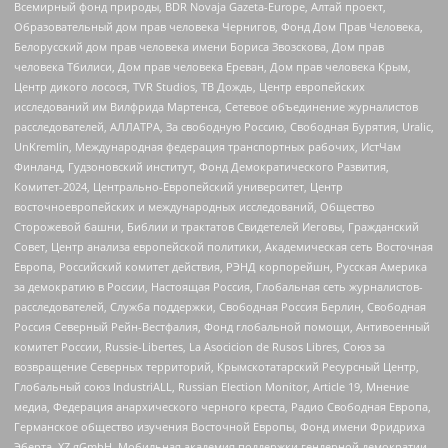
Всемирный фонд природы, BDR Novaja Gazeta-Europe, Алтай проект,
Образовательный дом прав человека Чернигов, Фонд Дом Прав Человека,
Белорусский дом прав человека имени Бориса Звозскова, Дом прав
человека Тбилиси, Дом прав человека Ереван, Дом прав человека Крым,
Центр дикого лосося, TVR Studios, ТВ Дождь, Центр европейских
исследований им Вилфрида Мартенса, Сетевое объединение журналистов
расследователей, АЛЛАТРА, За свободную Россию, Свободная Бурятия, Uralic,
UnKremlin, Международная федерация транспортных рабочих, ИстЧам
Финланд, Гудзоновский институт, Фонд Демократического Развития,
Комитет-2024, Центрально-Европейский университет, Центр
восточноевропейских и международных исследований, Общество
Сторожевой башни, Библии и трактатов Свидетелей Иеговы, Гражданский
Совет, Центр анализа европейской политики, Академическая сеть Восточная
Европа, Российский комитет действия, РЭНД корпорейшн, Русская Америка
за демократию в России, Настоящая Россия, Глобальная сеть журналистов-
расследователей, Служба поддержки, Свободная Россия Берлин, Свободная
Россия Северный Рейн-Вестфалия, Фонд глобальной помощи, Антивоенный
комитет России, Russie-Libertes, La Asocicion de Rusos Libres, Союз за
возвращение Северных территорий, Крымскотатарский Ресурсный Центр,
Глобальный союз IndustriALL, Russian Election Monitor, Article 19, Мнение
медиа, Федерация анархического черного креста, Радио Свободная Европа,
Германское общество изучения Восточной Европы, Фонд имени Фридриха
Эберта, XZ gGmbH, Мобильная академия поддержки гендерной демократии