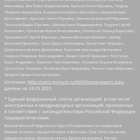
Алексеевна, Закс Елена Владимировна, Буртина Елена Юрьевна, Гендель
Людмила Залмановна, Кокорина Екатерина Алексеевна, Шуманов Илья
Вячеславович, Арапова Галина Юрьевна, Свечников Анатолий Мариевич,
Прохоров Вадим Юрьевич, Шахова Елена Владимировна, Подузов Сергей
Васильевич, Протасова Ирина Вячеславовна, Литинский Леонид Борисович,
Лукашевский Сергей Маркович, Бахмин Вячеслав Иванович, Шабад
Анатолий Ефимович, Сухих Дарья Николаевна, Орлов Олег Петрович,
Добровольская Анна Дмитриевна, Королева Александра Евгеньевна,
Смирнов Владимир Александрович, Вицин Сергей Ефимович, Золотухин
Борис Андреевич, Левинсон Лев Семенович, Локшина Татьяна Иосифовна,
Орлов Олег Петрович, Полякова Мара Федоровна, Резник Генри Маркович,
Захаров Герман Константинович
Источник:
http://unro.minjust.ru/NKOForeignAgent.aspx
данные на
24.03.2022
* Единый федеральный список организаций, в том числе
иностранных и международных организаций, признанных
в соответствии с законодательством Российской Федерации
террористическими:
Высший военный Маджлисуль Шура Объединенных сил моджахедов
Кавказа, Конгресс народов Ичкерии и Дагестана, База, Асбат аль-Ансар,
Священная война, Исламская группа, Братья-мусульмане, Партия