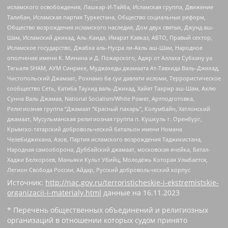
исламского освобождения, Лашкар-И-Тайба, Исламская группа, Движение
Талибан, Исламская партия Туркестана, Общество социальных реформ,
Общество возрождения исламского наследия, Дом двух святых, Джунд аш-
Шам, Исламский джихад, Аль-Каида, Имарат Кавказ, АБТО, Правый сектор,
Исламское государство, Джабха аль-Нусра ли-Ахль аш-Шам, Народное
ополчение имени К. Минина и Д. Пожарского, Аджр от Аллаха Субхану уа
Тагьаля SHAM, АУМ Синрике, Муджахеды джамаата Ат-Тавхида Валь-Джихад,
Чистопольский Джамаат, Рохнамо ба суи давлати исломи, Террористическое
сообщество Сеть, Катиба Таухид валь-Джихад, Хайят Тахрир аш-Шам, Ахлю
Сунна Валь Джамаа, National Socialism/White Power, Артподготовка,
Религиозная группа “Джамаат “Красный пахарь”, Колумбайн, Хатлонский
джамаат, Мусульманская религиозная группа п. Кушкуль г. Оренбург,
Крымско-татарский добровольческий батальон имени Номана
Челебиджихана, Азов, Партия исламского возрождения Таджикистана,
Народная самооборона, Дуббайский джамаат, московская ячейка, Батал-
Хаджи Белхороев, Маньяки Культ Убийц, Молодёжь Которая Улыбается,
Легион Свобода России, Айдар, Русский добровольческий корпус
Источник:
http://nac.gov.ru/terroristicheskie-i-ekstremistskie-
organizacii-i-materialy.html
данные на
16.11.2023
* Перечень общественных объединений и религиозных
организаций в отношении которых судом принято