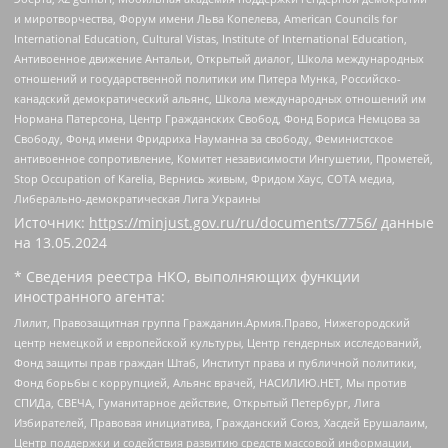
и миротворчества, Форум имени Льва Копелева, American Councils for
International Education, Cultural Vistas, Institute of International Education,
Антивоенное движение Антальи, Открытый диалог, Школа международных
отношений и государственной политики им Питера Мунка, Российско-
канадский демократический альянс, Школа международных отношений им
Нормана Патерсона, Центр Гражданских Свобод, Фонд Бориса Немцова за
Свободу, Фонд имени Фридриха Науманна за свободу, Феминистское
антивоенное сопротивление, Комитет независимости Ингушетии, Прометей,
Stop Occupation of Karelia, Вернись живым, Фридом Хаус, СОТА медиа,
Либерально-демократическая Лига Украины
Источник:
https://minjust.gov.ru/ru/documents/7756/
данные
на
13.05.2024
* Сведения реестра НКО, выполняющих функции
иностранного агента:
Лилит, Правозащитная группа Гражданин.Армия.Право, Нижегородский
центр немецкой и европейской культуры, Центр гендерных исследований,
Фонд защиты прав граждан Штаб, Институт права и публичной политики,
Фонд борьбы с коррупцией, Альянс врачей, НАСИЛИЮ.НЕТ, Мы против
СПИДа, СВЕЧА, Гуманитарное действие, Открытый Петербург, Лига
Избирателей, Правовая инициатива, Гражданский Союз, Хасдей Ерушалаим,
Центр поддержки и содействия развитию средств массовой информации,