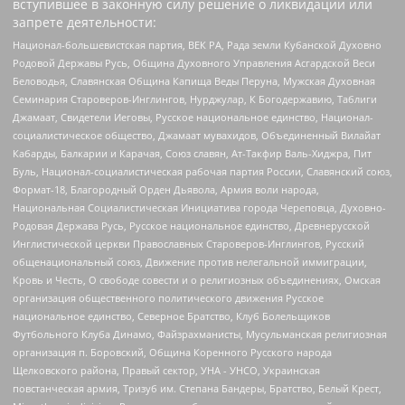
вступившее в законную силу решение о ликвидации или
запрете деятельности:
Национал-большевистская партия, ВЕК РА, Рада земли Кубанской Духовно
Родовой Державы Русь, Община Духовного Управления Асгардской Веси
Беловодья, Славянская Община Капища Веды Перуна, Мужская Духовная
Семинария Староверов-Инглингов, Нурджулар, К Богодержавию, Таблиги
Джамаат, Свидетели Иеговы, Русское национальное единство, Национал-
социалистическое общество, Джамаат мувахидов, Объединенный Вилайат
Кабарды, Балкарии и Карачая, Союз славян, Ат-Такфир Валь-Хиджра, Пит
Буль, Национал-социалистическая рабочая партия России, Славянский союз,
Формат-18, Благородный Орден Дьявола, Армия воли народа,
Национальная Социалистическая Инициатива города Череповца, Духовно-
Родовая Держава Русь, Русское национальное единство, Древнерусской
Инглистической церкви Православных Староверов-Инглингов, Русский
общенациональный союз, Движение против нелегальной иммиграции,
Кровь и Честь, О свободе совести и о религиозных объединениях, Омская
организация общественного политического движения Русское
национальное единство, Северное Братство, Клуб Болельщиков
Футбольного Клуба Динамо, Файзрахманисты, Мусульманская религиозная
организация п. Боровский, Община Коренного Русского народа
Щелковского района, Правый сектор, УНА - УНСО, Украинская
повстанческая армия, Тризуб им. Степана Бандеры, Братство, Белый Крест,