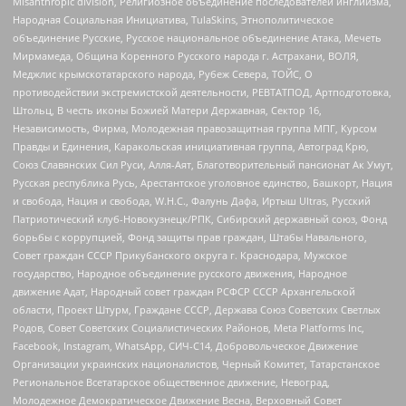
Misanthropic division, Религиозное объединение последователей инглиизма,
Народная Социальная Инициатива, TulaSkins, Этнополитическое
объединение Русские, Русское национальное объединение Атака, Мечеть
Мирмамеда, Община Коренного Русского народа г. Астрахани, ВОЛЯ,
Меджлис крымскотатарского народа, Рубеж Севера, ТОЙС, О
противодействии экстремистской деятельности, РЕВТАТПОД, Артподготовка,
Штольц, В честь иконы Божией Матери Державная, Сектор 16,
Независимость, Фирма, Молодежная правозащитная группа МПГ, Курсом
Правды и Единения, Каракольская инициативная группа, Автоград Крю,
Союз Славянских Сил Руси, Алля-Аят, Благотворительный пансионат Ак Умут,
Русская республика Русь, Арестантское уголовное единство, Башкорт, Нация
и свобода, Нация и свобода, W.H.С., Фалунь Дафа, Иртыш Ultras, Русский
Патриотический клуб-Новокузнецк/РПК, Сибирский державный союз, Фонд
борьбы с коррупцией, Фонд защиты прав граждан, Штабы Навального,
Совет граждан СССР Прикубанского округа г. Краснодара, Мужское
государство, Народное объединение русского движения, Народное
движение Адат, Народный совет граждан РСФСР СССР Архангельской
области, Проект Штурм, Граждане СССР, Держава Союз Советских Светлых
Родов, Совет Советских Социалистических Районов, Meta Platforms Inc,
Facebook, Instagram, WhatsApp, СИЧ-С14, Добровольческое Движение
Организации украинских националистов, Черный Комитет, Татарстанское
Региональное Всетатарское общественное движение, Невоград,
Молодежное Демократическое Движение Весна, Верховный Совет