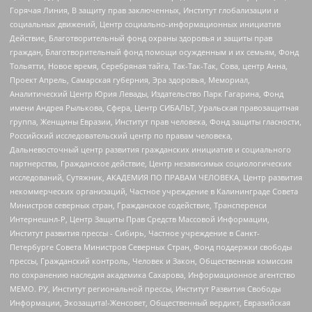
Горячая Линия, В защиту прав заключенных, Институт глобализации и
социальных движений, Центр социально-информационных инициатив
Действие, Благотворительный фонд охраны здоровья и защиты прав
граждан, Благотворительный фонд помощи осужденным и их семьям, Фонд
Тольятти, Новое время, Серебряная тайга, Так-Так-Так, Сова, центр Анна,
Проект Апрель, Самарская губерния, Эра здоровья, Мемориал,
Аналитический Центр Юрия Левады, Издательство Парк Гагарина, Фонд
имени Андрея Рылькова, Сфера, Центр СИБАЛЬТ, Уральская правозащитная
группа, Женщины Евразии, Институт прав человека, Фонд защиты гласности,
Российский исследовательский центр по правам человека,
Дальневосточный центр развития гражданских инициатив и социального
партнерства, Гражданское действие, Центр независимых социологических
исследований, Сутяжник, АКАДЕМИЯ ПО ПРАВАМ ЧЕЛОВЕКА, Центр развития
некоммерческих организаций, Частное учреждение в Калининграде Совета
Министров северных стран, Гражданское содействие, Трансперенси
Интернешнл-Р, Центр Защиты Прав Средств Массовой Информации,
Институт развития прессы - Сибирь, Частное учреждение в Санкт-
Петербурге Совета Министров Северных Стран, Фонд поддержки свободы
прессы, Гражданский контроль, Человек и Закон, Общественная комиссия
по сохранению наследия академика Сахарова, Информационное агентство
МЕМО. РУ, Институт региональной прессы, Институт Развития Свободы
Информации, Экозащита!-Женсовет, Общественный вердикт, Евразийская