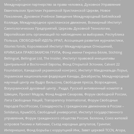
Международное партнерство за права человека, Духовное Управление
Евангельских Христиан Украинской Христианской Церкви, Новое
Поколение, Духовное Учебное Заведение Международный Библейский
Колледж, Международное христианское движение, Всемирный Институт
Саентологических Предприятий, Церковь Духовной Технологии,
Европейская сеть организаций по наблюдению за выборами, Республика
Польша, СВОБОДНЫЙ ИДЕЛЬ-УРАЛ, Ассоциация развития журналистики,
IStories fonds, Королевский Институт Международных Отношений,
КРИМСЬКА ПРАВОЗАХИСНА ГРУПА, Фонд имени Генриха Бёлля, Stichting
Bellingcat, Bellingcat Ltd, The Insider, Институт правовой инициативы
Центральной и Восточной Европы, Фонд Открытой Эстонии, Calvert 22
Foundation, Канадский украинский конгресс, Институт Макдональда-Лорье,
Украинская национальная федерация Канады, Декабристы, Международный
научный центр им Вудро Вильсона, Свободная пресса, Возрождение,
Всеукраинский духовный центр , Риддл, Русский антивоенный комитет в
Швеции, Проект Медуза, Фонд Андрея Сахарова, Форум свободной России,
Лига Свободных Наций, Transparеncy International, Форум Свободных
Народов ПостРоссии, Солидарность с гражданским движением в России –
Solidarus, КрымSOS, Свободный университет, Институт государственного
управления, Форум гражданского общества Россия, Беллона, Союз жителей
островов Тисима и Хабомаи, Съезд народных депутатов, Гринпис
Интернешнл, Фонд борьбы с коррупцией Инк, Завет церквей TCCN, Агора,