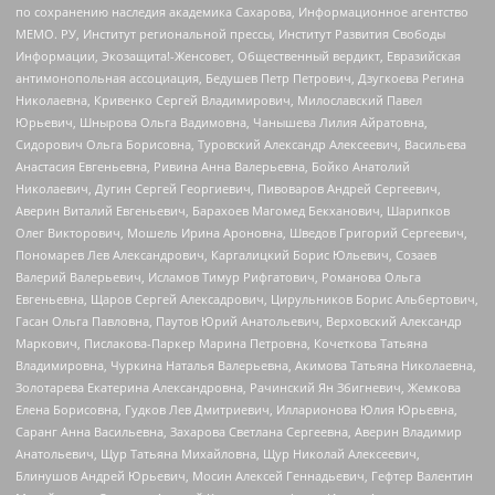
по сохранению наследия академика Сахарова, Информационное агентство
МЕМО. РУ, Институт региональной прессы, Институт Развития Свободы
Информации, Экозащита!-Женсовет, Общественный вердикт, Евразийская
антимонопольная ассоциация, Бедушев Петр Петрович, Дзугкоева Регина
Николаевна, Кривенко Сергей Владимирович, Милославский Павел
Юрьевич, Шнырова Ольга Вадимовна, Чанышева Лилия Айратовна,
Сидорович Ольга Борисовна, Туровский Александр Алексеевич, Васильева
Анастасия Евгеньевна, Ривина Анна Валерьевна, Бойко Анатолий
Николаевич, Дугин Сергей Георгиевич, Пивоваров Андрей Сергеевич,
Аверин Виталий Евгеньевич, Барахоев Магомед Бекханович, Шарипков
Олег Викторович, Мошель Ирина Ароновна, Шведов Григорий Сергеевич,
Пономарев Лев Александрович, Каргалицкий Борис Юльевич, Созаев
Валерий Валерьевич, Исламов Тимур Рифгатович, Романова Ольга
Евгеньевна, Щаров Сергей Алексадрович, Цирульников Борис Альбертович,
Гасан Ольга Павловна, Паутов Юрий Анатольевич, Верховский Александр
Маркович, Пислакова-Паркер Марина Петровна, Кочеткова Татьяна
Владимировна, Чуркина Наталья Валерьевна, Акимова Татьяна Николаевна,
Золотарева Екатерина Александровна, Рачинский Ян Збигневич, Жемкова
Елена Борисовна, Гудков Лев Дмитриевич, Илларионова Юлия Юрьевна,
Саранг Анна Васильевна, Захарова Светлана Сергеевна, Аверин Владимир
Анатольевич, Щур Татьяна Михайловна, Щур Николай Алексеевич,
Блинушов Андрей Юрьевич, Мосин Алексей Геннадьевич, Гефтер Валентин