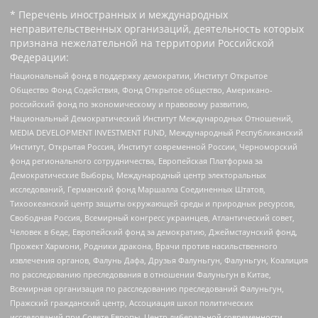
* Перечень иностранных и международных
неправительственных организаций, деятельность которых
признана нежелательной на территории Российской
Федерации:
Национальный фонд в поддержку демократии, Институт Открытое
Общество Фонд Содействия, Фонд Открытое общество, Американо-
российский фонд по экономическому и правовому развитию,
Национальный Демократический Институт Международных Отношений,
MEDIA DEVELOPMENT INVESTMENT FUND, Международный Республиканский
Институт, Открытая Россия, Институт современной России, Черноморский
фонд регионального сотрудничества, Европейская Платформа за
Демократические Выборы, Международный центр электоральных
исследований, Германский фонд Маршалла Соединенных Штатов,
Тихоокеанский центр защиты окружающей среды и природных ресурсов,
Свободная Россия, Всемирный конгресс украинцев, Атлантический совет,
Человек в беде, Европейский фонд за демократию, Джеймстаунский фонд,
Прожект Хармони, Родники дракона, Врачи против насильственного
извлечения органов, Фалунь Дафа, Друзья Фалуньгун, Фалуньгун, Коалиция
по расследованию преследования в отношении Фалуньгун в Китае,
Всемирная организация по расследованию преследований Фалуньгун,
Пражский гражданский центр, Ассоциация школ политических
исследований при Совете Европы, Центр либеральной современности,