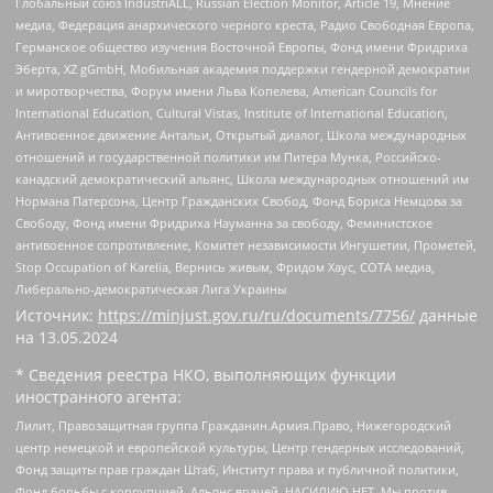
Глобальный союз IndustriALL, Russian Election Monitor, Article 19, Мнение
медиа, Федерация анархического черного креста, Радио Свободная Европа,
Германское общество изучения Восточной Европы, Фонд имени Фридриха
Эберта, XZ gGmbH, Мобильная академия поддержки гендерной демократии
и миротворчества, Форум имени Льва Копелева, American Councils for
International Education, Cultural Vistas, Institute of International Education,
Антивоенное движение Антальи, Открытый диалог, Школа международных
отношений и государственной политики им Питера Мунка, Российско-
канадский демократический альянс, Школа международных отношений им
Нормана Патерсона, Центр Гражданских Свобод, Фонд Бориса Немцова за
Свободу, Фонд имени Фридриха Науманна за свободу, Феминистское
антивоенное сопротивление, Комитет независимости Ингушетии, Прометей,
Stop Occupation of Karelia, Вернись живым, Фридом Хаус, СОТА медиа,
Либерально-демократическая Лига Украины
Источник:
https://minjust.gov.ru/ru/documents/7756/
данные
на
13.05.2024
* Сведения реестра НКО, выполняющих функции
иностранного агента:
Лилит, Правозащитная группа Гражданин.Армия.Право, Нижегородский
центр немецкой и европейской культуры, Центр гендерных исследований,
Фонд защиты прав граждан Штаб, Институт права и публичной политики,
Фонд борьбы с коррупцией, Альянс врачей, НАСИЛИЮ.НЕТ, Мы против