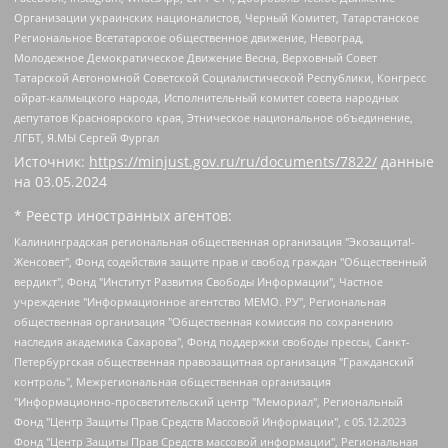
Организации украинских националистов, Черный Комитет, Татарстанское
Региональное Всетатарское общественное движение, Невоград,
Молодежное Демократическое Движение Весна, Верховный Совет
Татарской Автономной Советской Социалистической Республики, Конгресс
ойрат-калмыцкого народа, Исполнительный комитет совета народных
депутатов Красноярского края, Этническое национальное объединение,
ЛГБТ, Я.МЫ Сергей Фургал
Источник:
https://minjust.gov.ru/ru/documents/7822/
данные
на
03.05.2024
* Реестр иностранных агентов:
Калининградская региональная общественная организация "Экозащита!-Женсовет", Фонд содействия защите прав и свобод граждан "Общественный вердикт", Фонд "Институт Развития Свободы Информации", Частное учреждение "Информационное агентство МЕМО. РУ", Региональная общественная организация "Общественная комиссия по сохранению наследия академика Сахарова", Фонд поддержки свободы прессы, Санкт-Петербургская общественная правозащитная организация "Гражданский контроль", Межрегиональная общественная организация "Информационно-просветительский центр "Мемориал", Региональный Фонд "Центр Защиты Прав Средств Массовой Информации", с 05.12.2023 Фонд "Центр Защиты Прав Средств массовой информации", Региональная общественная благотворительная организация помощи беженцам и мигрантам "Гражданское содействие", Негосударственное образовательное учреждение дополнительного профессионального образования (повышение квалификации) специалистов "АКАДЕМИЯ ПО ПРАВАМ ЧЕЛОВЕКА", Свердловская региональная общественная организация "Сутяжник", Автономная некоммерческая организация "Центр независимых социологических исследований", Союз общественных объединений "Российский исследовательский центр по правам человека", Региональное общественное учреждение научно-информационный центр "МЕМОРИАЛ", Некоммерческая организация "Фонд защиты гласности", Автономная некоммерческая организация "Институт прав человека", Городская общественная организация "Екатеринбургское общество "МЕМОРИАЛ", Городская общественная организация "Рязанское историко-просветительское и правозащитное общество "Мемориал" (Рязанский Мемориал), Челябинский региональный орган общественной самодеятельности – женское общественное объединение "Женщины Евразии", Челябинский региональный орган общественной самодеятельности "Уральская правозащитная группа", Фонд содействия защите здоровья и социальной справедливости имени Андрея Рылькова, Автономная Некоммерческая Организация "Аналитический Центр Юрия Левады", Автономная некоммерческая организация социальной поддержки населения "Проект Апрель", Региональная общественная организация помощи женщинам и детям, находящимся в кризисной ситуации "Информационно-методический центр "Анна", Фонд содействия развитию массовых коммуникаций и правовому просвещению "Так-так-Так", Фонд содействия устойчивому развитию "Серебряная тайга", Свердловский региональный общественный фонд социальных проектов "Новое время", "Idel.Реалии", Кавказ.Реалии, Крым.Реалии, Телеканал Настоящее Время, Татаро-башкирская служба Радио Свобода (Azatliq Radiosi), Радио Свободная Европа/Радио Свобода (PCE/PC), "Сибирь.Реалии", "Фактограф", Благотворительный фонд помощи осужденным и их семьям, Автономная некоммерческая организация "Институт глобализации и социальных движений", Фонд "В защиту прав заключенных", Частное учреждение "Центр поддержки и содействия развитию средств массовой информации", Пензенский региональный общественный благотворительный фонд "Гражданский союз", "Север.Реалии", Некоммерческая организация Фонд "Правовая инициатива", Общество с ограниченной ответственностью "Радио Свободная Европа/Радио Свобода", Чешское информационное агентство "MEDIUM-ORIENT", Красноярская региональная общественная организация "Мы против СПИДа", Камалягин Денис Николаевич, Маркелов Сергей Евгеньевич, Пономарев Лев Александрович, Савицкая Людмила Алексеевна, Автономная некоммерческая организация "Центр по работе с проблемой насилия "НАСИЛИЮ.НЕТ", Межрегиональный профессиональный союз работников здравоохранения "Альянс врачей", Юридическое лицо, зарегистрированное в Латвийской Республике, SIA "Medusa Project" (регистрационный номер 40103797863, дата регистрации 10.06.2014), Некоммерческая организация "Фонд по борьбе с коррупцией", Автономная некоммерческая организация "Институт права и публичной политики", Баданин Роман Сергеевич, Гликин Максим Александрович, Железнова Мария Михайловна, Лукьянова Юлия Сергеевна, Маетная Елизавета Витальевна, Маняхин Петр Борисович, Чуракова Ольга Владимировна, Ярош Юлия Петровна, Юридическое лицо "The Insider SIA", зарегистрированное в Риге, Латвийская Республика (дата регистрации 26.06.2015), являющееся администратором доменного имени интернет-издания "The Insider SIA", https://theins.ru, Постернак Алексей Евгеньевич, Рубин Михаил Аркадьевич, Анин Роман Александрович, Юридическое лицо Istories fonds, зарегистрированное в Латвийской Республике (регистрационный номер 50008295751, дата регистрации 24.02.2020), Великовский Дмитрий Александрович, Долинина Ирина Николаевна, Мароховская Алеся Алексеевна, Шлейнов Роман Юрьевич, Шмагун Олеся Валентиновна, Общество с ограниченной ответственностью "Альтаир 2021", Общество с ограниченной ответственностью "Вега 2021", Общество с ограниченной ответственностью "Главный редактор 2021", Общество с ограниченной ответственностью "Ромашки монолит", Важенков Артем Валерьевич, Ивановская областная общественная организация "Центр гендерных исследований", Гурман Юрий Альбертович, Медиапроект "ОВД-Инфо", Егоров Владимир Владимирович, Жилинский Владимир Александрович, Общество с ограниченной ответственностью "ЗП", Иванова София Юрьевна, Карезина Инна Павловна, Кильтау Екатерина Викторовна, Петров Алексей Викторович, Пискунов Сергей Евгеньевич, Смирнов Сергей Сергеевич, Тихонов Михаил Сергеевич, Общество с ограниченной ответственностью "ЖУРНАЛИСТ-ИНОСТРАННЫЙ АГЕНТ", Арапова Галина Юрьевна, Вольтская Татьяна Анатольевна, Американская компания "Mason G.E.S. Anonymous Foundation" (США), являющаяся владельцем интернет-издания https://mnews.world/, Компания "Stichting Bellingcat", зарегистрированная в Нидерландах (дата регистрации 11.07.2018), Захаров Андрей Вячеславович, Клепиковская Екатерина Дмитриевна, Общество с ограниченной ответственностью "МЕМО", Перл Роман Александрович, Симонов Евгений Алексеевич, Соловьева Елена Анатольевна, Сотников Даниил Владимирович, Сурначева Елизавета Дмитриевна, Автономная некоммерческая организация по защите прав человека и информированию населения "Якутия – Наше Мнение", Общество с ограниченной ответственностью "Москоу диджитал медиа", с 26.01.2023 Общество с ограниченной ответственностью "Чайка Белые сады", Ветошкина Валерия Валерьевна, Заговора Максим Александрович, Межрегиональное общественное движение "Российская ЛГБТ - сеть", Оленичев Максим Владимирович, Павлов Иван Юрьевич, Скворцова Елена Сергеевна, Общество с ограниченной ответственностью "Как бы инагент", Кочетков Игорь Викторович, Общество с ограниченной ответственностью "Честные выборы", Еланчик Олег Александрович, Общество с ограниченной ответственностью "Нобелевский призыв", Гималова Регина Эмилевна, Григорьев Андрей Валерьевич, Григорьева Алина Александровна, Ассоциация по содействию защите прав призывников, альтернативнослужащих и военнослужащих "Правозащитная группа "Гражданин.Армия.Право", Хисамова Регина Фаритовна, Автономная некоммерческая организация по реализации социально-правовых программ "Лилит", Дальневосточное общественное движение "Маяк", Санкт-Петербургская ЛГБТ-инициативная группа "Выход", Инициативная группа ЛГБТ+ "Реверс", Алексеев Андрей Викторович, Бекбулатова Таисия Львовна, Беляев Иван Михайлович, Владыкина Елена Сергеевна, Гельман Марат Александрович, Никульшина Вероника Юрьевна, Толоконникова Надежда Андреевна, Шендерович Виктор Анатольевич, Общество с ограниченной ответственностью "Данное сообщение", Общество с ограниченной ответственностью Издательский дом "Новая глава", Айнбиндер Александра Александровна, Московский комьюнити-центр для ЛГБТ+инициатив, Благотворительный фонд развития филантропии, Deutsche Welle (Германия, Kurt-Schumacher-Strasse 3, 53113 Bonn), Борзунова Мария Михайловна, Воробьев Виктор Викторович, Голубева Анна Львовна, Константинова Алла Михайловна, Малкова Ирина Владимировна, Мурадов Мурад Абдулгалимович, Осетинская Елизавета Николаевна, Понасенков Евгений Николаевич, Ганапольский Матвей Юрьевич, Киселев Евгений Алексеевич, Борухович Ирина Григорьевна, Дремин Иван Тимофеевич, Дубровский Дмитрий Викторович, Красноярская региональная общественная организация поддержки и развития альтернативных образовательных технологий и межкультурных коммуникаций "ИНТЕРРА", Маяковская Екатерина Алексеевна, Фейгин Марк Захарович, Филимонов Андрей Викторович, Дзугкоева Регина Николаевна, Доброхотов Роман Александрович, Дудь Юрий Александрович, Елкин Сергей Владимирович, Кругликов Кирилл Игоревич, Сабунаева Мария Леонидовна, Семенов Алексей Владимирович, Шаинян Карен Багратович, Шульман Екатерина Михайловна, Асафьев Артур Валерьевич, Вахштайн Виктор Семенович, Венедиктов Алексей Алексеевич, Лушникова Екатерина Евгеньевна, Волков Леонид Михайлович, Невзоров Александр Глебович, Пархоменко Сергей Борисович, Сироткин Ярослав Николаевич, Кара-Мурза Владимир Владимирович, Баранова Наталья Владимировна, Гозман Леонид Яковлевич, Кагарлицкий Борис Юльевич, Климарев Михаил Валерьевич, Милов Владимир Станиславович, Автономная некоммерческая организация Краснодарский центр современного искусства "Типография", Моргенштерн Алишер Тагирович, Соболь Любовь Эдуардовна, Общество с ограниченной ответственностью "ЛИЗА НОРМ", Каспаров Гарри Кимович, Ходорковский Михаил Борисович, Общество с ограниченной ответственностью "Апрельские тезисы", Данилович Ирина Брониславовна, Кашин Олег Владимирович, Петров Николай Владимирович, Пивоваров Алексей Владимирович, Соколов Михаил Владимирович, Цветкова Юлия Владимировна, Чичваркин Евгений Александрович, Комитет против пыток/Команда против пыток, Общество с ограниченной ответственностью "Первый научный", Общество с ограниченной ответственностью "Вертолет и ко", Белоцерковская Вероника Борисовна, Кац Максим Евгеньевич, Лазарева Татьяна Юрьевна, Шаведдинов Руслан Табризович, Яшин Илья Валерьевич, Общество с ограниченной ответственностью "Иноагент ААВ", Алешковский Дмитрий Петрович, Альбац Евгения Марковна, Быков Дмитрий Львович, Галямина Юлия Евгеньевна, Лойко Сергей Леонидович, Мартынов Кирилл Константинович, Медведев Сергей Александрович, Крашенинников Федор Геннадиевич, Гордеева Катерина Вл