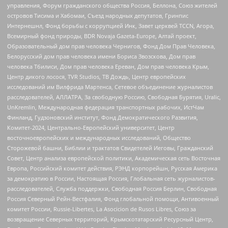
управления, Форум гражданского общества Россия, Беллона, Союз жителей
островов Тисима и Хабомаи, Съезд народных депутатов, Гринпис
Интернешнл, Фонд борьбы с коррупцией Инк, Завет церквей TCCN, Агора,
Всемирный фонд природы, BDR Novaja Gazeta-Europe, Алтай проект,
Образовательный дом прав человека Чернигов, Фонд Дом Прав Человека,
Белорусский дом прав человека имени Бориса Звозскова, Дом прав
человека Тбилиси, Дом прав человека Ереван, Дом прав человека Крым,
Центр дикого лосося, TVR Studios, ТВ Дождь, Центр европейских
исследований им Вилфрида Мартенса, Сетевое объединение журналистов
расследователей, АЛЛАТРА, За свободную Россию, Свободная Бурятия, Uralic,
UnKremlin, Международная федерация транспортных рабочих, ИстЧам
Финланд, Гудзоновский институт, Фонд Демократического Развития,
Комитет-2024, Центрально-Европейский университет, Центр
восточноевропейских и международных исследований, Общество
Сторожевой башни, Библии и трактатов Свидетелей Иеговы, Гражданский
Совет, Центр анализа европейской политики, Академическая сеть Восточная
Европа, Российский комитет действия, РЭНД корпорейшн, Русская Америка
за демократию в России, Настоящая Россия, Глобальная сеть журналистов-
расследователей, Служба поддержки, Свободная Россия Берлин, Свободная
Россия Северный Рейн-Вестфалия, Фонд глобальной помощи, Антивоенный
комитет России, Russie-Libertes, La Asocicion de Rusos Libres, Союз за
возвращение Северных территорий, Крымскотатарский Ресурсный Центр,