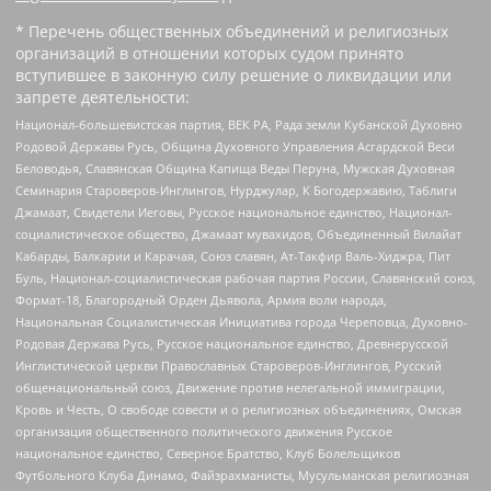
* Перечень общественных объединений и религиозных
организаций в отношении которых судом принято
вступившее в законную силу решение о ликвидации или
запрете деятельности:
Национал-большевистская партия, ВЕК РА, Рада земли Кубанской Духовно
Родовой Державы Русь, Община Духовного Управления Асгардской Веси
Беловодья, Славянская Община Капища Веды Перуна, Мужская Духовная
Семинария Староверов-Инглингов, Нурджулар, К Богодержавию, Таблиги
Джамаат, Свидетели Иеговы, Русское национальное единство, Национал-
социалистическое общество, Джамаат мувахидов, Объединенный Вилайат
Кабарды, Балкарии и Карачая, Союз славян, Ат-Такфир Валь-Хиджра, Пит
Буль, Национал-социалистическая рабочая партия России, Славянский союз,
Формат-18, Благородный Орден Дьявола, Армия воли народа,
Национальная Социалистическая Инициатива города Череповца, Духовно-
Родовая Держава Русь, Русское национальное единство, Древнерусской
Инглистической церкви Православных Староверов-Инглингов, Русский
общенациональный союз, Движение против нелегальной иммиграции,
Кровь и Честь, О свободе совести и о религиозных объединениях, Омская
организация общественного политического движения Русское
национальное единство, Северное Братство, Клуб Болельщиков
Футбольного Клуба Динамо, Файзрахманисты, Мусульманская религиозная