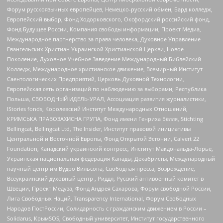
Форум русскоязычных европейцев, Немецко-русский обмен, Бард колледж,
Европейский выбор, Фонд Ходорковского, Оксфордский российский фонд,
Фонд Будущее России, Компания свободы информации, Проект Медиа,
Международное партнерство за права человека, Духовное Управление
Евангельских Христиан Украинской Христианской Церкви, Новое
Поколение, Духовное Учебное Заведение Международный Библейский
Колледж, Международное христианское движение, Всемирный Институт
Саентологических Предприятий, Церковь Духовной Технологии,
Европейская сеть организаций по наблюдению за выборами, Республика
Польша, СВОБОДНЫЙ ИДЕЛЬ-УРАЛ, Ассоциация развития журналистики,
IStories fonds, Королевский Институт Международных Отношений,
КРИМСЬКА ПРАВОЗАХИСНА ГРУПА, Фонд имени Генриха Бёлля, Stichting
Bellingcat, Bellingcat Ltd, The Insider, Институт правовой инициативы
Центральной и Восточной Европы, Фонд Открытой Эстонии, Calvert 22
Foundation, Канадский украинский конгресс, Институт Макдональда-Лорье,
Украинская национальная федерация Канады, Декабристы, Международный
научный центр им Вудро Вильсона, Свободная пресса, Возрождение,
Всеукраинский духовный центр , Риддл, Русский антивоенный комитет в
Швеции, Проект Медуза, Фонд Андрея Сахарова, Форум свободной России,
Лига Свободных Наций, Transparеncy International, Форум Свободных
Народов ПостРоссии, Солидарность с гражданским движением в России –
Solidarus, КрымSOS, Свободный университет, Институт государственного