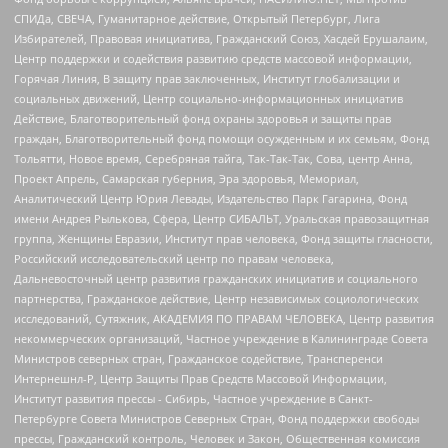
СПИДа, СВЕЧА, Гуманитарное действие, Открытый Петербург, Лига
Избирателей, Правовая инициатива, Гражданский Союз, Хасдей Ерушалаим,
Центр поддержки и содействия развитию средств массовой информации,
Горячая Линия, В защиту прав заключенных, Институт глобализации и
социальных движений, Центр социально-информационных инициатив
Действие, Благотворительный фонд охраны здоровья и защиты прав
граждан, Благотворительный фонд помощи осужденным и их семьям, Фонд
Тольятти, Новое время, Серебряная тайга, Так-Так-Так, Сова, центр Анна,
Проект Апрель, Самарская губерния, Эра здоровья, Мемориал,
Аналитический Центр Юрия Левады, Издательство Парк Гагарина, Фонд
имени Андрея Рылькова, Сфера, Центр СИБАЛЬТ, Уральская правозащитная
группа, Женщины Евразии, Институт прав человека, Фонд защиты гласности,
Российский исследовательский центр по правам человека,
Дальневосточный центр развития гражданских инициатив и социального
партнерства, Гражданское действие, Центр независимых социологических
исследований, Сутяжник, АКАДЕМИЯ ПО ПРАВАМ ЧЕЛОВЕКА, Центр развития
некоммерческих организаций, Частное учреждение в Калининграде Совета
Министров северных стран, Гражданское содействие, Трансперенси
Интернешнл-Р, Центр Защиты Прав Средств Массовой Информации,
Институт развития прессы - Сибирь, Частное учреждение в Санкт-
Петербурге Совета Министров Северных Стран, Фонд поддержки свободы
прессы, Гражданский контроль, Человек и Закон, Общественная комиссия