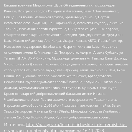
Высший военный Маджлисуль Шура Объединенных сил моджахедов
Кавказа, Конгресс народов Ичкерии и Дагестана, База, Асбат аль-Ансар,
Священная война, Исламская группа, Братья-мусульмане, Партия
исламского освобождения, Лашкар-И-Тайба, Исламская группа, Движение
Талибан, Исламская партия Туркестана, Общество социальных реформ,
Общество возрождения исламского наследия, Дом двух святых, Джунд аш-
Шам, Исламский джихад, Аль-Каида, Имарат Кавказ, АБТО, Правый сектор,
Исламское государство, Джабха аль-Нусра ли-Ахль аш-Шам, Народное
ополчение имени К. Минина и Д. Пожарского, Аджр от Аллаха Субхану уа
Тагьаля SHAM, АУМ Синрике, Муджахеды джамаата Ат-Тавхида Валь-Джихад,
Чистопольский Джамаат, Рохнамо ба суи давлати исломи, Террористическое
сообщество Сеть, Катиба Таухид валь-Джихад, Хайят Тахрир аш-Шам, Ахлю
Сунна Валь Джамаа, National Socialism/White Power, Артподготовка,
Религиозная группа “Джамаат “Красный пахарь”, Колумбайн, Хатлонский
джамаат, Мусульманская религиозная группа п. Кушкуль г. Оренбург,
Крымско-татарский добровольческий батальон имени Номана
Челебиджихана, Азов, Партия исламского возрождения Таджикистана,
Народная самооборона, Дуббайский джамаат, московская ячейка, Батал-
Хаджи Белхороев, Маньяки Культ Убийц, Молодёжь Которая Улыбается,
Легион Свобода России, Айдар, Русский добровольческий корпус
Источник:
http://nac.gov.ru/terroristicheskie-i-ekstremistskie-
organizacii-i-materialy.html
данные на
16.11.2023