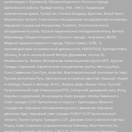
организация п. Боровский, Община Коренного Русского народа
Щелковского района, Правый сектор, УНА - УНСО, Украинская
повстанческая армия, Тризуб им. Степана Бандеры, Братство, Белый Крест,
Misanthropic division, Религиозное объединение последователей инглиизма,
Народная Социальная Инициатива, TulaSkins, Этнополитическое
объединение Русские, Русское национальное объединение Атака, Мечеть
Мирмамеда, Община Коренного Русского народа г. Астрахани, ВОЛЯ,
Меджлис крымскотатарского народа, Рубеж Севера, ТОЙС, О
противодействии экстремистской деятельности, РЕВТАТПОД, Артподготовка,
Штольц, В честь иконы Божией Матери Державная, Сектор 16,
Независимость, Фирма, Молодежная правозащитная группа МПГ, Курсом
Правды и Единения, Каракольская инициативная группа, Автоград Крю,
Союз Славянских Сил Руси, Алля-Аят, Благотворительный пансионат Ак Умут,
Русская республика Русь, Арестантское уголовное единство, Башкорт, Нация
и свобода, Нация и свобода, W.H.С., Фалунь Дафа, Иртыш Ultras, Русский
Патриотический клуб-Новокузнецк/РПК, Сибирский державный союз, Фонд
борьбы с коррупцией, Фонд защиты прав граждан, Штабы Навального,
Совет граждан СССР Прикубанского округа г. Краснодара, Мужское
государство, Народное объединение русского движения, Народное
движение Адат, Народный совет граждан РСФСР СССР Архангельской
области, Проект Штурм, Граждане СССР, Держава Союз Советских Светлых
Родов, Совет Советских Социалистических Районов, Meta Platforms Inc,
Facebook, Instagram, WhatsApp, СИЧ-С14, Добровольческое Движение