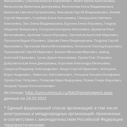
Михайлович, Симонов Алексей Кириллович, Флиге Ирина Анатольевна,
Мельникова Валентина Дмитриевна, Вититинова Елена Владимировна,
Баженова Светлана Куприяновна, Максимов Сергей Владимирович, Беляев
Сергей Иванович, Голубева Елена Николаевна, Ганнушкина Светлана
Алексеевна, Закс Елена Владимировна, Буртина Елена Юрьевна, Гендель
Людмила Залмановна, Кокорина Екатерина Алексеевна, Шуманов Илья
Вячеславович, Арапова Галина Юрьевна, Свечников Анатолий Мариевич,
Прохоров Вадим Юрьевич, Шахова Елена Владимировна, Подузов Сергей
Васильевич, Протасова Ирина Вячеславовна, Литинский Леонид Борисович,
Лукашевский Сергей Маркович, Бахмин Вячеслав Иванович, Шабад
Анатолий Ефимович, Сухих Дарья Николаевна, Орлов Олег Петрович,
Добровольская Анна Дмитриевна, Королева Александра Евгеньевна,
Смирнов Владимир Александрович, Вицин Сергей Ефимович, Золотухин
Борис Андреевич, Левинсон Лев Семенович, Локшина Татьяна Иосифовна,
Орлов Олег Петрович, Полякова Мара Федоровна, Резник Генри Маркович,
Захаров Герман Константинович
Источник:
http://unro.minjust.ru/NKOForeignAgent.aspx
данные на
24.03.2022
* Единый федеральный список организаций, в том числе
иностранных и международных организаций, признанных
в соответствии с законодательством Российской Федерации
террористическими: