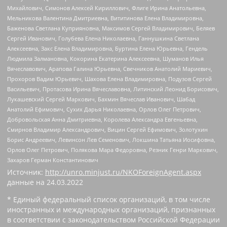
Михайлович, Симонов Алексей Кириллович, Флиге Ирина Анатольевна,
Мельникова Валентина Дмитриевна, Вититинова Елена Владимировна,
Баженова Светлана Куприяновна, Максимов Сергей Владимирович, Беляев
Сергей Иванович, Голубева Елена Николаевна, Ганнушкина Светлана
Алексеевна, Закс Елена Владимировна, Буртина Елена Юрьевна, Гендель
Людмила Залмановна, Кокорина Екатерина Алексеевна, Шуманов Илья
Вячеславович, Арапова Галина Юрьевна, Свечников Анатолий Мариевич,
Прохоров Вадим Юрьевич, Шахова Елена Владимировна, Подузов Сергей
Васильевич, Протасова Ирина Вячеславовна, Литинский Леонид Борисович,
Лукашевский Сергей Маркович, Бахмин Вячеслав Иванович, Шабад
Анатолий Ефимович, Сухих Дарья Николаевна, Орлов Олег Петрович,
Добровольская Анна Дмитриевна, Королева Александра Евгеньевна,
Смирнов Владимир Александрович, Вицин Сергей Ефимович, Золотухин
Борис Андреевич, Левинсон Лев Семенович, Локшина Татьяна Иосифовна,
Орлов Олег Петрович, Полякова Мара Федоровна, Резник Генри Маркович,
Захаров Герман Константинович
Источник:
http://unro.minjust.ru/NKOForeignAgent.aspx
данные на
24.03.2022
* Единый федеральный список организаций, в том числе
иностранных и международных организаций, признанных
в соответствии с законодательством Российской Федерации