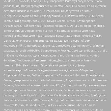
Solidarus, КрымSOS, Свободный университет, Институт государственного
управления, Форум гражданского общества Россия, Беллона, Союз жителей
островов Тисима и Хабомаи, Съезд народных депутатов, Гринпис
Интернешнл, Фонд борьбы с коррупцией Инк, Завет церквей TCCN, Агора,
Всемирный фонд природы, BDR Novaja Gazeta-Europe, Алтай проект,
Образовательный дом прав человека Чернигов, Фонд Дом Прав Человека,
Белорусский дом прав человека имени Бориса Звозскова, Дом прав
человека Тбилиси, Дом прав человека Ереван, Дом прав человека Крым,
Центр дикого лосося, TVR Studios, ТВ Дождь, Центр европейских
исследований им Вилфрида Мартенса, Сетевое объединение журналистов
расследователей, АЛЛАТРА, За свободную Россию, Свободная Бурятия, Uralic,
UnKremlin, Международная федерация транспортных рабочих, ИстЧам
Финланд, Гудзоновский институт, Фонд Демократического Развития,
Комитет-2024, Центрально-Европейский университет, Центр
восточноевропейских и международных исследований, Общество
Сторожевой башни, Библии и трактатов Свидетелей Иеговы, Гражданский
Совет, Центр анализа европейской политики, Академическая сеть Восточная
Европа, Российский комитет действия, РЭНД корпорейшн, Русская Америка
за демократию в России, Настоящая Россия, Глобальная сеть журналистов-
расследователей, Служба поддержки, Свободная Россия Берлин, Свободная
Россия Северный Рейн-Вестфалия, Фонд глобальной помощи, Антивоенный
комитет России, Russie-Libertes, La Asocicion de Rusos Libres, Союз за
возвращение Северных территорий, Крымскотатарский Ресурсный Центр,