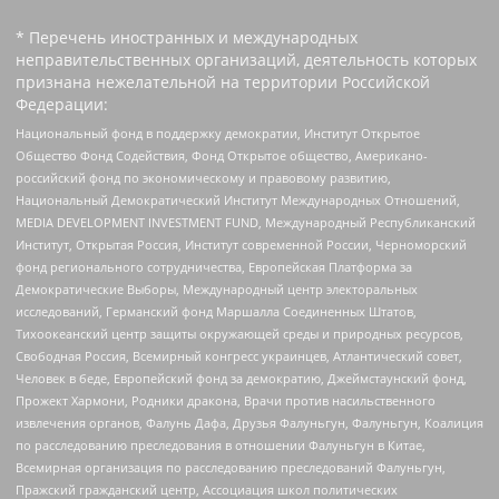
* Перечень иностранных и международных
неправительственных организаций, деятельность которых
признана нежелательной на территории Российской
Федерации:
Национальный фонд в поддержку демократии, Институт Открытое
Общество Фонд Содействия, Фонд Открытое общество, Американо-
российский фонд по экономическому и правовому развитию,
Национальный Демократический Институт Международных Отношений,
MEDIA DEVELOPMENT INVESTMENT FUND, Международный Республиканский
Институт, Открытая Россия, Институт современной России, Черноморский
фонд регионального сотрудничества, Европейская Платформа за
Демократические Выборы, Международный центр электоральных
исследований, Германский фонд Маршалла Соединенных Штатов,
Тихоокеанский центр защиты окружающей среды и природных ресурсов,
Свободная Россия, Всемирный конгресс украинцев, Атлантический совет,
Человек в беде, Европейский фонд за демократию, Джеймстаунский фонд,
Прожект Хармони, Родники дракона, Врачи против насильственного
извлечения органов, Фалунь Дафа, Друзья Фалуньгун, Фалуньгун, Коалиция
по расследованию преследования в отношении Фалуньгун в Китае,
Всемирная организация по расследованию преследований Фалуньгун,
Пражский гражданский центр, Ассоциация школ политических