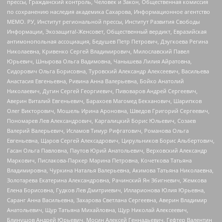
прессы, Гражданский контроль, Человек и Закон, Общественная комиссия
по сохранению наследия академика Сахарова, Информационное агентство
МЕМО. РУ, Институт региональной прессы, Институт Развития Свободы
Информации, Экозащита!-Женсовет, Общественный вердикт, Евразийская
антимонопольная ассоциация, Бедушев Петр Петрович, Дзугкоева Регина
Николаевна, Кривенко Сергей Владимирович, Милославский Павел
Юрьевич, Шнырова Ольга Вадимовна, Чанышева Лилия Айратовна,
Сидорович Ольга Борисовна, Туровский Александр Алексеевич, Васильева
Анастасия Евгеньевна, Ривина Анна Валерьевна, Бойко Анатолий
Николаевич, Дугин Сергей Георгиевич, Пивоваров Андрей Сергеевич,
Аверин Виталий Евгеньевич, Барахоев Магомед Бекханович, Шарипков
Олег Викторович, Мошель Ирина Ароновна, Шведов Григорий Сергеевич,
Пономарев Лев Александрович, Каргалицкий Борис Юльевич, Созаев
Валерий Валерьевич, Исламов Тимур Рифгатович, Романова Ольга
Евгеньевна, Щаров Сергей Алексадрович, Цирульников Борис Альбертович,
Гасан Ольга Павловна, Паутов Юрий Анатольевич, Верховский Александр
Маркович, Пислакова-Паркер Марина Петровна, Кочеткова Татьяна
Владимировна, Чуркина Наталья Валерьевна, Акимова Татьяна Николаевна,
Золотарева Екатерина Александровна, Рачинский Ян Збигневич, Жемкова
Елена Борисовна, Гудков Лев Дмитриевич, Илларионова Юлия Юрьевна,
Саранг Анна Васильевна, Захарова Светлана Сергеевна, Аверин Владимир
Анатольевич, Щур Татьяна Михайловна, Щур Николай Алексеевич,
Блинушов Андрей Юрьевич, Мосин Алексей Геннадьевич, Гефтер Валентин