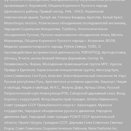
организация п. Боровский, Община Коренного Русского народа
Щелковского района, Правый сектор, УНА - УНСО, Украинская
повстанческая армия, Тризуб им. Степана Бандеры, Братство, Белый Крест,
Misanthropic division, Религиозное объединение последователей инглиизма,
Народная Социальная Инициатива, TulaSkins, Этнополитическое
объединение Русские, Русское национальное объединение Атака, Мечеть
Мирмамеда, Община Коренного Русского народа г. Астрахани, ВОЛЯ,
Меджлис крымскотатарского народа, Рубеж Севера, ТОЙС, О
противодействии экстремистской деятельности, РЕВТАТПОД, Артподготовка,
Штольц, В честь иконы Божией Матери Державная, Сектор 16,
Независимость, Фирма, Молодежная правозащитная группа МПГ, Курсом
Правды и Единения, Каракольская инициативная группа, Автоград Крю,
Союз Славянских Сил Руси, Алля-Аят, Благотворительный пансионат Ак Умут,
Русская республика Русь, Арестантское уголовное единство, Башкорт, Нация
и свобода, Нация и свобода, W.H.С., Фалунь Дафа, Иртыш Ultras, Русский
Патриотический клуб-Новокузнецк/РПК, Сибирский державный союз, Фонд
борьбы с коррупцией, Фонд защиты прав граждан, Штабы Навального,
Совет граждан СССР Прикубанского округа г. Краснодара, Мужское
государство, Народное объединение русского движения, Народное
движение Адат, Народный совет граждан РСФСР СССР Архангельской
области, Проект Штурм, Граждане СССР, Держава Союз Советских Светлых
Родов, Совет Советских Социалистических Районов, Meta Platforms Inc,