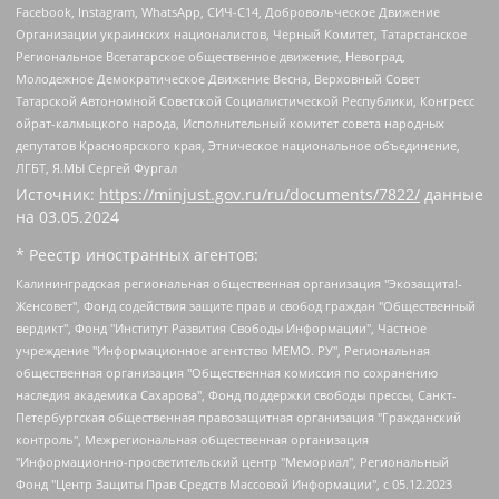
Facebook, Instagram, WhatsApp, СИЧ-С14, Добровольческое Движение
Организации украинских националистов, Черный Комитет, Татарстанское
Региональное Всетатарское общественное движение, Невоград,
Молодежное Демократическое Движение Весна, Верховный Совет
Татарской Автономной Советской Социалистической Республики, Конгресс
ойрат-калмыцкого народа, Исполнительный комитет совета народных
депутатов Красноярского края, Этническое национальное объединение,
ЛГБТ, Я.МЫ Сергей Фургал
Источник:
https://minjust.gov.ru/ru/documents/7822/
данные
на
03.05.2024
* Реестр иностранных агентов:
Калининградская региональная общественная организация "Экозащита!-Женсовет", Фонд содействия защите прав и свобод граждан "Общественный вердикт", Фонд "Институт Развития Свободы Информации", Частное учреждение "Информационное агентство МЕМО. РУ", Региональная общественная организация "Общественная комиссия по сохранению наследия академика Сахарова", Фонд поддержки свободы прессы, Санкт-Петербургская общественная правозащитная организация "Гражданский контроль", Межрегиональная общественная организация "Информационно-просветительский центр "Мемориал", Региональный Фонд "Центр Защиты Прав Средств Массовой Информации", с 05.12.2023 Фонд "Центр Защиты Прав Средств массовой информации", Региональная общественная благотворительная организация помощи беженцам и мигрантам "Гражданское содействие", Негосударственное образовательное учреждение дополнительного профессионального образования (повышение квалификации) специалистов "АКАДЕМИЯ ПО ПРАВАМ ЧЕЛОВЕКА", Свердловская региональная общественная организация "Сутяжник", Автономная некоммерческая организация "Центр независимых социологических исследований", Союз общественных объединений "Российский исследовательский центр по правам человека", Региональное общественное учреждение научно-информационный центр "МЕМОРИАЛ", Некоммерческая организация "Фонд защиты гласности", Автономная некоммерческая организация "Институт прав человека", Городская общественная организация "Екатеринбургское общество "МЕМОРИАЛ", Городская общественная организация "Рязанское историко-просветительское и правозащитное общество "Мемориал" (Рязанский Мемориал), Челябинский региональный орган общественной самодеятельности – женское общественное объединение "Женщины Евразии", Челябинский региональный орган общественной самодеятельности "Уральская правозащитная группа", Фонд содействия защите здоровья и социальной справедливости имени Андрея Рылькова, Автономная Некоммерческая Организация "Аналитический Центр Юрия Левады", Автономная некоммерческая организация социальной поддержки населения "Проект Апрель", Региональная общественная организация помощи женщинам и детям, находящимся в кризисной ситуации "Информационно-методический центр "Анна", Фонд содействия развитию массовых коммуникаций и правовому просвещению "Так-так-Так", Фонд содействия устойчивому развитию "Серебряная тайга", Свердловский региональный общественный фонд социальных проектов "Новое время", "Idel.Реалии", Кавказ.Реалии, Крым.Реалии, Телеканал Настоящее Время, Татаро-башкирская служба Радио Свобода (Azatliq Radiosi), Радио Свободная Европа/Радио Свобода (PCE/PC), "Сибирь.Реалии", "Фактограф", Благотворительный фонд помощи осужденным и их семьям, Автономная некоммерческая организация "Институт глобализации и социальных движений", Фонд "В защиту прав заключенных", Частное учреждение "Центр поддержки и содействия развитию средств массовой информации", Пензенский региональный общественный благотворительный фонд "Гражданский союз", "Север.Реалии", Некоммерческая организация Фонд "Правовая инициатива", Общество с ограниченной ответственностью "Радио Свободная Европа/Радио Свобода", Чешское информационное агентство "MEDIUM-ORIENT", Красноярская региональная общественная организация "Мы против СПИДа", Камалягин Денис Николаевич, Маркелов Сергей Евгеньевич, Пономарев Лев Александрович, Савицкая Людмила Алексеевна, Автономная некоммерческая организация "Центр по работе с проблемой насилия "НАСИЛИЮ.НЕТ", Межрегиональный профессиональный союз работников здравоохранения "Альянс врачей", Юридическое лицо, зарегистрированное в Латвийской Республике, SIA "Medusa Project" (регистрационный номер 40103797863, дата регистрации 10.06.2014), Некоммерческая организация "Фонд по борьбе с коррупцией", Автономная некоммерческая организация "Институт права и публичной политики", Баданин Роман Сергеевич, Гликин Максим Александрович, Железнова Мария Михайловна, Лукьянова Юлия Сергеевна, Маетная Елизавета Витальевна, Маняхин Петр Борисович, Чуракова Ольга Владимировна, Ярош Юлия Петровна, Юридическое лицо "The Insider SIA", зарегистрированное в Риге, Латвийская Республика (дата регистрации 26.06.2015), являющееся администратором доменного имени интернет-издания "The Insider SIA", https://theins.ru, Постернак Алексей Евгеньевич, Рубин Михаил Аркадьевич, Анин Роман Александрович, Юридическое лицо Istories fonds, зарегистрированное в Латвийской Республике (регистрационный номер 50008295751, дата регистрации 24.02.2020), Великовский Дмитрий Александрович, Долинина Ирина Николаевна, Мароховская Алеся Алексеевна, Шлейнов Роман Юрьевич, Шмагун Олеся Валентиновна, Общество с ограниченной ответственностью "Альтаир 2021", Общество с ограниченной ответственностью "Вега 2021", Общество с ограниченной ответственностью "Главный редактор 2021", Общество с ограниченной ответственностью "Ромашки монолит", Важенков Артем Валерьевич, Ивановская областная общественная организация "Центр гендерных исследований", Гурман Юрий Альбертович, Медиапроект "ОВД-Инфо", Егоров Владимир Владимирович, Жилинский Владимир Александрович, Общество с ограниченной ответственностью "ЗП", Иванова София Юрьевна, Карезина Инна Павловна, Кильтау Екатерина Викторовна, Петров Алексей Викторович, Пискунов Сергей Евгеньевич, Смирнов Сергей Сергеевич, Тихонов Михаил Сергеевич, Общество с ограниченной ответственностью "ЖУРНАЛИСТ-ИНОСТРАННЫЙ АГЕНТ", Арапова Галина Юрьевна, Вольтская Татьяна Анатольевна, Американская компания "Mason G.E.S. Anonymous Foundation" (США), являющаяся владельцем интернет-издания https://mnews.world/, Компания "Stichting Bellingcat", зарегистрированная в Нидерландах (дата регистрации 11.07.2018), Захаров Андрей Вячеславович, Клепиковская Екатерина Дмитриевна, Общество с ограниченной ответственностью "МЕМО", Перл Роман Александрович, Симонов Евгений Алексеевич, Соловьева Елена Анатольевна, Сотников Даниил Владимирович, Сурначева Елизавета Дмитриевна, Автономная некоммерческая организация по защите прав человека и информированию населения "Якутия – Наше Мнение", Общество с ограниченной ответственностью "Москоу диджитал медиа", с 26.01.2023 Общество с ограниченной ответственностью "Чайка Белые сады", Ветошкина Валерия Валерьевна, Заговора Максим Александрович, Межрегиональное общественное движение "Российская ЛГБТ - сеть", Оленичев Максим Владимирович, Павлов Иван Юрьевич, Скворцова Елена Сергеевна, Общество с ограниченной ответственностью "Как бы инагент", Кочетков Игорь Викторович, Общество с ограниченной ответственностью "Честные выборы", Еланчик Олег Александрович, Общество с ограниченной ответственностью "Нобелевский призыв", Гималова Регина Эмилевна, Григорьев Андрей Валерьевич, Григорьева Алина Александровна, Ассоциация по содействию защите прав призывников, альтернативнослужащих и военнослужащих "Правозащитная группа "Гражданин.Армия.Право", Хисамова Регина Фаритовна, Автономная некоммерческая организация по реализации социально-правовых программ "Лилит", Дальневосточное общественное движение "Маяк", Санкт-Петербургская ЛГБТ-инициативная группа "Выход", Инициативная группа ЛГБТ+ "Реверс", Алексеев Андрей Викторович, Бекбулатова Таисия Львовна, Беляев Иван Михайлович, Владыкина Елена Сергеевна, Гельман Марат Александрович, Никульшина Вероника Юрьевна, Толоконникова Надежда Андреевна, Шендерович Виктор Анатольевич, Общество с ограниченной ответственностью "Данное сообщение", Общество с ограниченной ответственностью Издательский дом "Новая глава", Айнбиндер Александра Александровна, Московский комьюнити-центр для ЛГБТ+инициатив, Благотворительный фонд развития филантропии, Deutsche Welle (Германия, Kurt-Schumacher-Strasse 3, 53113 Bonn), Борзунова Мария Михайловна, Воробьев Виктор Викторович, Голубева Анна Львовна, Константинова Алла Михайловна, Малкова Ирина Владимировна, Мурадов Мурад Абдулгалимович, Осетинская Елизавета Николаевна, Понасенков Евгений Николаевич, Ганапольский Матвей Юрьевич, Киселев Евгений Алексеевич, Борухович Ирина Григорьевна, Дремин Иван Тимофеевич, Дубровский Дмитрий Викторович, Красноярская региональная общественная организация поддержки и развития альтернативных образовательных технологий и межкультурных коммуникаций "ИНТЕРРА", Маяковская Екатерина Алексеевна, Фейгин Марк Захарович, Филимонов Андрей Викторович, Дзугкоева Регина Николаевна, Доброхотов Роман Александрович, Дудь Юрий Александрович, Елкин Сергей Владимирович, Кругликов Кирилл Игоревич, Сабунаева Мария Леонидовна, Семенов Алексей Владимирович, Шаинян Карен Багратович, Шульман Екатерина Михайловна, Асафьев Артур Валерьевич, Вахштайн Виктор Семенович, Венедиктов Алексей Алексеевич, Лушникова Екатерина Евгеньевна, Волков Леонид Михайлович, Невзоров Александр Глебович, Пархоменко Сергей Борисович, Сироткин Ярослав Николаевич, Кара-Мурза Владимир Владимирович, Баранова Наталья Владимировна, Гозман Леонид Яковлевич, Кагарлицкий Борис Юльевич, Климарев Михаил Валерьевич, Милов Владимир Станиславович, Автономная некоммерческая организация Краснодарский центр современного искусства "Типография", Моргенштерн Алишер Тагирович, Соболь Любовь Эдуардовна, Общество с ограниченной ответственностью "ЛИЗА НОРМ", Каспаров Гарри Кимович, Ходорковский Михаил Борисович, Общество с ограниченной ответственностью "Апрельские тезисы", Данилович Ирина Брониславовна, Кашин Олег Владимирович, Петров Николай Владимирович, Пивоваров Алексей Владимирович, Соколов Михаил Владимирович, Цветкова Юлия Владимировна, Чичваркин Евгений Александрович, Комитет против пыток/Команда против пыток, Общество с ограниченной ответственностью "Первый научный", Общество с ограниченной ответственностью "Вертолет и ко", Белоцерковская Вероника Борисовна, Кац Максим Евгеньевич, Лазарева Татьяна Юрьевна, Шаведдинов Руслан Табризович, Яшин Илья Валерьевич, Общество с ограниченной ответственностью "Иноагент ААВ", Алешковский Дмитрий Петрович, Альбац Евгения Марковна, Быков Дмитрий Львович, Галямина Юлия Евгеньевна, Лойко Сергей Леонидович, Мартынов Кирилл Константинович, Медведев Сергей Александрович, Крашенинников Федор Геннадиевич, Гордеева Катерина Вл