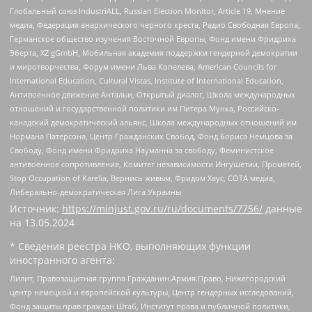
Глобальный союз IndustriALL, Russian Election Monitor, Article 19, Мнение
медиа, Федерация анархического черного креста, Радио Свободная Европа,
Германское общество изучения Восточной Европы, Фонд имени Фридриха
Эберта, XZ gGmbH, Мобильная академия поддержки гендерной демократии
и миротворчества, Форум имени Льва Копелева, American Councils for
International Education, Cultural Vistas, Institute of International Education,
Антивоенное движение Антальи, Открытый диалог, Школа международных
отношений и государственной политики им Питера Мунка, Российско-
канадский демократический альянс, Школа международных отношений им
Нормана Патерсона, Центр Гражданских Свобод, Фонд Бориса Немцова за
Свободу, Фонд имени Фридриха Науманна за свободу, Феминистское
антивоенное сопротивление, Комитет независимости Ингушетии, Прометей,
Stop Occupation of Karelia, Вернись живым, Фридом Хаус, СОТА медиа,
Либерально-демократическая Лига Украины
Источник:
https://minjust.gov.ru/ru/documents/7756/
данные
на
13.05.2024
* Сведения реестра НКО, выполняющих функции
иностранного агента:
Лилит, Правозащитная группа Гражданин.Армия.Право, Нижегородский
центр немецкой и европейской культуры, Центр гендерных исследований,
Фонд защиты прав граждан Штаб, Институт права и публичной политики,