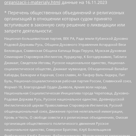
organizacii-i-materialy.html
данные на
16.11.2023
* Перечень общественных объединений и религиозных
организаций в отношении которых судом принято
вступившее в законную силу решение о ликвидации или
запрете деятельности:
Национал-большевистская партия, ВЕК РА, Рада земли Кубанской Духовно
Родовой Державы Русь, Община Духовного Управления Асгардской Веси
Беловодья, Славянская Община Капища Веды Перуна, Мужская Духовная
Семинария Староверов-Инглингов, Нурджулар, К Богодержавию, Таблиги
Джамаат, Свидетели Иеговы, Русское национальное единство, Национал-
социалистическое общество, Джамаат мувахидов, Объединенный Вилайат
Кабарды, Балкарии и Карачая, Союз славян, Ат-Такфир Валь-Хиджра, Пит
Буль, Национал-социалистическая рабочая партия России, Славянский союз,
Формат-18, Благородный Орден Дьявола, Армия воли народа,
Национальная Социалистическая Инициатива города Череповца, Духовно-
Родовая Держава Русь, Русское национальное единство, Древнерусской
Инглистической церкви Православных Староверов-Инглингов, Русский
общенациональный союз, Движение против нелегальной иммиграции,
Кровь и Честь, О свободе совести и о религиозных объединениях, Омская
организация общественного политического движения Русское
национальное единство, Северное Братство, Клуб Болельщиков
Футбольного Клуба Динамо, Файзрахманисты, Мусульманская религиозная