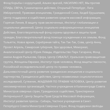
Фонд борьбы с коррупцией, Альянс врачей, НАСИЛИЮ.НЕТ, Мы против
СПИДа, СВЕЧА, Гуманитарное действие, Открытый Петербург, Лига
Избирателей, Правовая инициатива, Гражданский Союз, Хасдей Ерушалаим,
Центр поддержки и содействия развитию средств массовой информации,
Горячая Линия, В защиту прав заключенных, Институт глобализации и
социальных движений, Центр социально-информационных инициатив
Действие, Благотворительный фонд охраны здоровья и защиты прав
граждан, Благотворительный фонд помощи осужденным и их семьям, Фонд
Тольятти, Новое время, Серебряная тайга, Так-Так-Так, Сова, центр Анна,
Проект Апрель, Самарская губерния, Эра здоровья, Мемориал,
Аналитический Центр Юрия Левады, Издательство Парк Гагарина, Фонд
имени Андрея Рылькова, Сфера, Центр СИБАЛЬТ, Уральская правозащитная
группа, Женщины Евразии, Институт прав человека, Фонд защиты гласности,
Российский исследовательский центр по правам человека,
Дальневосточный центр развития гражданских инициатив и социального
партнерства, Гражданское действие, Центр независимых социологических
исследований, Сутяжник, АКАДЕМИЯ ПО ПРАВАМ ЧЕЛОВЕКА, Центр развития
некоммерческих организаций, Частное учреждение в Калининграде Совета
Министров северных стран, Гражданское содействие, Трансперенси
Интернешнл-Р, Центр Защиты Прав Средств Массовой Информации,
Институт развития прессы - Сибирь, Частное учреждение в Санкт-
Петербурге Совета Министров Северных Стран, Фонд поддержки свободы