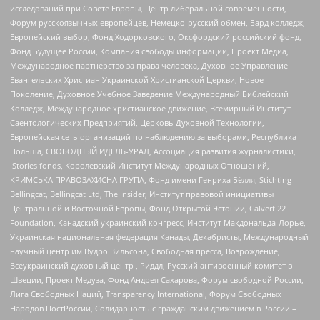
исследований при Совете Европы, Центр либеральной современности,
Форум русскоязычных европейцев, Немецко-русский обмен, Бард колледж,
Европейский выбор, Фонд Ходорковского, Оксфордский российский фонд,
Фонд Будущее России, Компания свободы информации, Проект Медиа,
Международное партнерство за права человека, Духовное Управление
Евангельских Христиан Украинской Христианской Церкви, Новое
Поколение, Духовное Учебное Заведение Международный Библейский
Колледж, Международное христианское движение, Всемирный Институт
Саентологических Предприятий, Церковь Духовной Технологии,
Европейская сеть организаций по наблюдению за выборами, Республика
Польша, СВОБОДНЫЙ ИДЕЛЬ-УРАЛ, Ассоциация развития журналистики,
IStories fonds, Королевский Институт Международных Отношений,
КРИМСЬКА ПРАВОЗАХИСНА ГРУПА, Фонд имени Генриха Бёлля, Stichting
Bellingcat, Bellingcat Ltd, The Insider, Институт правовой инициативы
Центральной и Восточной Европы, Фонд Открытой Эстонии, Calvert 22
Foundation, Канадский украинский конгресс, Институт Макдональда-Лорье,
Украинская национальная федерация Канады, Декабристы, Международный
научный центр им Вудро Вильсона, Свободная пресса, Возрождение,
Всеукраинский духовный центр , Риддл, Русский антивоенный комитет в
Швеции, Проект Медуза, Фонд Андрея Сахарова, Форум свободной России,
Лига Свободных Наций, Transparеncy International, Форум Свободных
Народов ПостРоссии, Солидарность с гражданским движением в России –