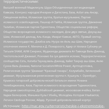
террористическими:
Высший военный Маджлисуль Шура Объединенных сил моджахедов
Кавказа, Конгресс народов Ичкерии и Дагестана, База, Асбат аль-Ансар,
Священная война, Исламская группа, Братья-мусульмане, Партия
исламского освобождения, Лашкар-И-Тайба, Исламская группа, Движение
Талибан, Исламская партия Туркестана, Общество социальных реформ,
Общество возрождения исламского наследия, Дом двух святых, Джунд аш-
Шам, Исламский джихад, Аль-Каида, Имарат Кавказ, АБТО, Правый сектор,
Исламское государство, Джабха аль-Нусра ли-Ахль аш-Шам, Народное
ополчение имени К. Минина и Д. Пожарского, Аджр от Аллаха Субхану уа
Тагьаля SHAM, АУМ Синрике, Муджахеды джамаата Ат-Тавхида Валь-Джихад,
Чистопольский Джамаат, Рохнамо ба суи давлати исломи, Террористическое
сообщество Сеть, Катиба Таухид валь-Джихад, Хайят Тахрир аш-Шам, Ахлю
Сунна Валь Джамаа, National Socialism/White Power, Артподготовка,
Религиозная группа “Джамаат “Красный пахарь”, Колумбайн, Хатлонский
джамаат, Мусульманская религиозная группа п. Кушкуль г. Оренбург,
Крымско-татарский добровольческий батальон имени Номана
Челебиджихана, Азов, Партия исламского возрождения Таджикистана,
Народная самооборона, Дуббайский джамаат, московская ячейка, Батал-
Хаджи Белхороев, Маньяки Культ Убийц, Молодёжь Которая Улыбается,
Легион Свобода России, Айдар, Русский добровольческий корпус
Источник:
http://nac.gov.ru/terroristicheskie-i-ekstremistskie-