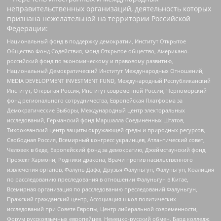
неправительственных организаций, деятельность которых
признана нежелательной на территории Российской
Федерации:
Национальный фонд в поддержку демократии, Институт Открытое
Общество Фонд Содействия, Фонд Открытое общество, Американо-
российский фонд по экономическому и правовому развитию,
Национальный Демократический Институт Международных Отношений,
MEDIA DEVELOPMENT INVESTMENT FUND, Международный Республиканский
Институт, Открытая Россия, Институт современной России, Черноморский
фонд регионального сотрудничества, Европейская Платформа за
Демократические Выборы, Международный центр электоральных
исследований, Германский фонд Маршалла Соединенных Штатов,
Тихоокеанский центр защиты окружающей среды и природных ресурсов,
Свободная Россия, Всемирный конгресс украинцев, Атлантический совет,
Человек в беде, Европейский фонд за демократию, Джеймстаунский фонд,
Прожект Хармони, Родники дракона, Врачи против насильственного
извлечения органов, Фалунь Дафа, Друзья Фалуньгун, Фалуньгун, Коалиция
по расследованию преследования в отношении Фалуньгун в Китае,
Всемирная организация по расследованию преследований Фалуньгун,
Пражский гражданский центр, Ассоциация школ политических
исследований при Совете Европы, Центр либеральной современности,
Форум русскоязычных европейцев, Немецко-русский обмен, Бард колледж,