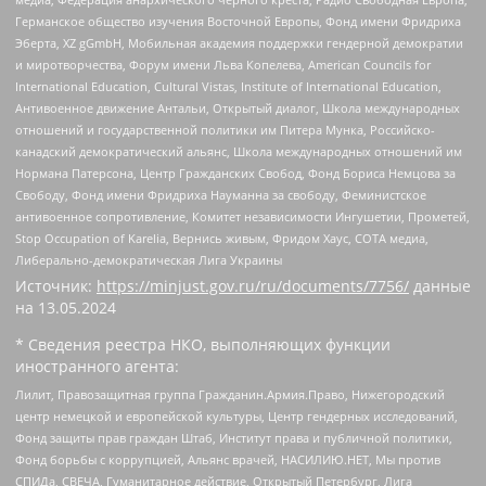
Германское общество изучения Восточной Европы, Фонд имени Фридриха
Эберта, XZ gGmbH, Мобильная академия поддержки гендерной демократии
и миротворчества, Форум имени Льва Копелева, American Councils for
International Education, Cultural Vistas, Institute of International Education,
Антивоенное движение Антальи, Открытый диалог, Школа международных
отношений и государственной политики им Питера Мунка, Российско-
канадский демократический альянс, Школа международных отношений им
Нормана Патерсона, Центр Гражданских Свобод, Фонд Бориса Немцова за
Свободу, Фонд имени Фридриха Науманна за свободу, Феминистское
антивоенное сопротивление, Комитет независимости Ингушетии, Прометей,
Stop Occupation of Karelia, Вернись живым, Фридом Хаус, СОТА медиа,
Либерально-демократическая Лига Украины
Источник:
https://minjust.gov.ru/ru/documents/7756/
данные
на
13.05.2024
* Сведения реестра НКО, выполняющих функции
иностранного агента:
Лилит, Правозащитная группа Гражданин.Армия.Право, Нижегородский
центр немецкой и европейской культуры, Центр гендерных исследований,
Фонд защиты прав граждан Штаб, Институт права и публичной политики,
Фонд борьбы с коррупцией, Альянс врачей, НАСИЛИЮ.НЕТ, Мы против
СПИДа, СВЕЧА, Гуманитарное действие, Открытый Петербург, Лига