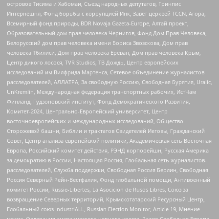
островов Тисима и Хабомаи, Съезд народных депутатов, Гринпис
Интернешнл, Фонд борьбы с коррупцией Инк, Завет церквей TCCN, Агора,
Всемирный фонд природы, BDR Novaja Gazeta-Europe, Алтай проект,
Образовательный дом прав человека Чернигов, Фонд Дом Прав Человека,
Белорусский дом прав человека имени Бориса Звозскова, Дом прав
человека Тбилиси, Дом прав человека Ереван, Дом прав человека Крым,
Центр дикого лосося, TVR Studios, ТВ Дождь, Центр европейских
исследований им Вилфрида Мартенса, Сетевое объединение журналистов
расследователей, АЛЛАТРА, За свободную Россию, Свободная Бурятия, Uralic,
UnKremlin, Международная федерация транспортных рабочих, ИстЧам
Финланд, Гудзоновский институт, Фонд Демократического Развития,
Комитет-2024, Центрально-Европейский университет, Центр
восточноевропейских и международных исследований, Общество
Сторожевой башни, Библии и трактатов Свидетелей Иеговы, Гражданский
Совет, Центр анализа европейской политики, Академическая сеть Восточная
Европа, Российский комитет действия, РЭНД корпорейшн, Русская Америка
за демократию в России, Настоящая Россия, Глобальная сеть журналистов-
расследователей, Служба поддержки, Свободная Россия Берлин, Свободная
Россия Северный Рейн-Вестфалия, Фонд глобальной помощи, Антивоенный
комитет России, Russie-Libertes, La Asocicion de Rusos Libres, Союз за
возвращение Северных территорий, Крымскотатарский Ресурсный Центр,
Глобальный союз IndustriALL, Russian Election Monitor, Article 19, Мнение
медиа, Федерация анархического черного креста, Радио Свободная Европа,