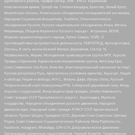
Щелковского района, Правый сектор, УНА - УНСО, Украинская
повстанческая армия, Тризуб им. Степана Бандеры, Братство, Белый Крест,
Misanthropic division, Религиозное объединение последователей инглиизма,
Народная Социальная Инициатива, TulaSkins, Этнополитическое
объединение Русские, Русское национальное объединение Атака, Мечеть
Мирмамеда, Община Коренного Русского народа г. Астрахани, ВОЛЯ,
Меджлис крымскотатарского народа, Рубеж Севера, ТОЙС, О
противодействии экстремистской деятельности, РЕВТАТПОД, Артподготовка,
Штольц, В честь иконы Божией Матери Державная, Сектор 16,
Независимость, Фирма, Молодежная правозащитная группа МПГ, Курсом
Правды и Единения, Каракольская инициативная группа, Автоград Крю,
Союз Славянских Сил Руси, Алля-Аят, Благотворительный пансионат Ак Умут,
Русская республика Русь, Арестантское уголовное единство, Башкорт, Нация
и свобода, Нация и свобода, W.H.С., Фалунь Дафа, Иртыш Ultras, Русский
Патриотический клуб-Новокузнецк/РПК, Сибирский державный союз, Фонд
борьбы с коррупцией, Фонд защиты прав граждан, Штабы Навального,
Совет граждан СССР Прикубанского округа г. Краснодара, Мужское
государство, Народное объединение русского движения, Народное
движение Адат, Народный совет граждан РСФСР СССР Архангельской
области, Проект Штурм, Граждане СССР, Держава Союз Советских Светлых
Родов, Совет Советских Социалистических Районов, Meta Platforms Inc,
Facebook, Instagram, WhatsApp, СИЧ-С14, Добровольческое Движение
Организации украинских националистов, Черный Комитет, Татарстанское