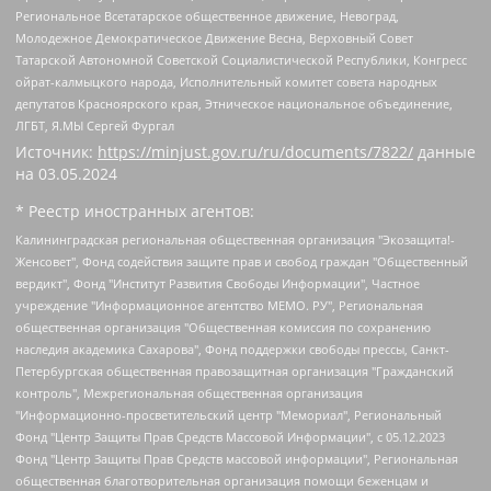
Региональное Всетатарское общественное движение, Невоград,
Молодежное Демократическое Движение Весна, Верховный Совет
Татарской Автономной Советской Социалистической Республики, Конгресс
ойрат-калмыцкого народа, Исполнительный комитет совета народных
депутатов Красноярского края, Этническое национальное объединение,
ЛГБТ, Я.МЫ Сергей Фургал
Источник:
https://minjust.gov.ru/ru/documents/7822/
данные
на
03.05.2024
* Реестр иностранных агентов:
Калининградская региональная общественная организация "Экозащита!-Женсовет", Фонд содействия защите прав и свобод граждан "Общественный вердикт", Фонд "Институт Развития Свободы Информации", Частное учреждение "Информационное агентство МЕМО. РУ", Региональная общественная организация "Общественная комиссия по сохранению наследия академика Сахарова", Фонд поддержки свободы прессы, Санкт-Петербургская общественная правозащитная организация "Гражданский контроль", Межрегиональная общественная организация "Информационно-просветительский центр "Мемориал", Региональный Фонд "Центр Защиты Прав Средств Массовой Информации", с 05.12.2023 Фонд "Центр Защиты Прав Средств массовой информации", Региональная общественная благотворительная организация помощи беженцам и мигрантам "Гражданское содействие", Негосударственное образовательное учреждение дополнительного профессионального образования (повышение квалификации) специалистов "АКАДЕМИЯ ПО ПРАВАМ ЧЕЛОВЕКА", Свердловская региональная общественная организация "Сутяжник", Автономная некоммерческая организация "Центр независимых социологических исследований", Союз общественных объединений "Российский исследовательский центр по правам человека", Региональное общественное учреждение научно-информационный центр "МЕМОРИАЛ", Некоммерческая организация "Фонд защиты гласности", Автономная некоммерческая организация "Институт прав человека", Городская общественная организация "Екатеринбургское общество "МЕМОРИАЛ", Городская общественная организация "Рязанское историко-просветительское и правозащитное общество "Мемориал" (Рязанский Мемориал), Челябинский региональный орган общественной самодеятельности – женское общественное объединение "Женщины Евразии", Челябинский региональный орган общественной самодеятельности "Уральская правозащитная группа", Фонд содействия защите здоровья и социальной справедливости имени Андрея Рылькова, Автономная Некоммерческая Организация "Аналитический Центр Юрия Левады", Автономная некоммерческая организация социальной поддержки населения "Проект Апрель", Региональная общественная организация помощи женщинам и детям, находящимся в кризисной ситуации "Информационно-методический центр "Анна", Фонд содействия развитию массовых коммуникаций и правовому просвещению "Так-так-Так", Фонд содействия устойчивому развитию "Серебряная тайга", Свердловский региональный общественный фонд социальных проектов "Новое время", "Idel.Реалии", Кавказ.Реалии, Крым.Реалии, Телеканал Настоящее Время, Татаро-башкирская служба Радио Свобода (Azatliq Radiosi), Радио Свободная Европа/Радио Свобода (PCE/PC), "Сибирь.Реалии", "Фактограф", Благотворительный фонд помощи осужденным и их семьям, Автономная некоммерческая организация "Институт глобализации и социальных движений", Фонд "В защиту прав заключенных", Частное учреждение "Центр поддержки и содействия развитию средств массовой информации", Пензенский региональный общественный благотворительный фонд "Гражданский союз", "Север.Реалии", Некоммерческая организация Фонд "Правовая инициатива", Общество с ограниченной ответственностью "Радио Свободная Европа/Радио Свобода", Чешское информационное агентство "MEDIUM-ORIENT", Красноярская региональная общественная организация "Мы против СПИДа", Камалягин Денис Николаевич, Маркелов Сергей Евгеньевич, Пономарев Лев Александрович, Савицкая Людмила Алексеевна, Автономная некоммерческая организация "Центр по работе с проблемой насилия "НАСИЛИЮ.НЕТ", Межрегиональный профессиональный союз работников здравоохранения "Альянс врачей", Юридическое лицо, зарегистрированное в Латвийской Республике, SIA "Medusa Project" (регистрационный номер 40103797863, дата регистрации 10.06.2014), Некоммерческая организация "Фонд по борьбе с коррупцией", Автономная некоммерческая организация "Институт права и публичной политики", Баданин Роман Сергеевич, Гликин Максим Александрович, Железнова Мария Михайловна, Лукьянова Юлия Сергеевна, Маетная Елизавета Витальевна, Маняхин Петр Борисович, Чуракова Ольга Владимировна, Ярош Юлия Петровна, Юридическое лицо "The Insider SIA", зарегистрированное в Риге, Латвийская Республика (дата регистрации 26.06.2015), являющееся администратором доменного имени интернет-издания "The Insider SIA", https://theins.ru, Постернак Алексей Евгеньевич, Рубин Михаил Аркадьевич, Анин Роман Александрович, Юридическое лицо Istories fonds, зарегистрированное в Латвийской Республике (регистрационный номер 50008295751, дата регистрации 24.02.2020), Великовский Дмитрий Александрович, Долинина Ирина Николаевна, Мароховская Алеся Алексеевна, Шлейнов Роман Юрьевич, Шмагун Олеся Валентиновна, Общество с ограниченной ответственностью "Альтаир 2021", Общество с ограниченной ответственностью "Вега 2021", Общество с ограниченной ответственностью "Главный редактор 2021", Общество с ограниченной ответственностью "Ромашки монолит", Важенков Артем Валерьевич, Ивановская областная общественная организация "Центр гендерных исследований", Гурман Юрий Альбертович, Медиапроект "ОВД-Инфо", Егоров Владимир Владимирович, Жилинский Владимир Александрович, Общество с ограниченной ответственностью "ЗП", Иванова София Юрьевна, Карезина Инна Павловна, Кильтау Екатерина Викторовна, Петров Алексей Викторович, Пискунов Сергей Евгеньевич, Смирнов Сергей Сергеевич, Тихонов Михаил Сергеевич, Общество с ограниченной ответственностью "ЖУРНАЛИСТ-ИНОСТРАННЫЙ АГЕНТ", Арапова Галина Юрьевна, Вольтская Татьяна Анатольевна, Американская компания "Mason G.E.S. Anonymous Foundation" (США), являющаяся владельцем интернет-издания https://mnews.world/, Компания "Stichting Bellingcat", зарегистрированная в Нидерландах (дата регистрации 11.07.2018), Захаров Андрей Вячеславович, Клепиковская Екатерина Дмитриевна, Общество с ограниченной ответственностью "МЕМО", Перл Роман Александрович, Симонов Евгений Алексеевич, Соловьева Елена Анатольевна, Сотников Даниил Владимирович, Сурначева Елизавета Дмитриевна, Автономная некоммерческая организация по защите прав человека и информированию населения "Якутия – Наше Мнение", Общество с ограниченной ответственностью "Москоу диджитал медиа", с 26.01.2023 Общество с ограниченной ответственностью "Чайка Белые сады", Ветошкина Валерия Валерьевна, Заговора Максим Александрович, Межрегиональное общественное движение "Российская ЛГБТ - сеть", Оленичев Максим Владимирович, Павлов Иван Юрьевич, Скворцова Елена Сергеевна, Общество с ограниченной ответственностью "Как бы инагент", Кочетков Игорь Викторович, Общество с ограниченной ответственностью "Честные выборы", Еланчик Олег Александрович, Общество с ограниченной ответственностью "Нобелевский призыв", Гималова Регина Эмилевна, Григорьев Андрей Валерьевич, Григорьева Алина Александровна, Ассоциация по содействию защите прав призывников, альтернативнослужащих и военнослужащих "Правозащитная группа "Гражданин.Армия.Право", Хисамова Регина Фаритовна, Автономная некоммерческая организация по реализации социально-правовых программ "Лилит", Дальневосточное общественное движение "Маяк", Санкт-Петербургская ЛГБТ-инициативная группа "Выход", Инициативная группа ЛГБТ+ "Реверс", Алексеев Андрей Викторович, Бекбулатова Таисия Львовна, Беляев Иван Михайлович, Владыкина Елена Сергеевна, Гельман Марат Александрович, Никульшина Вероника Юрьевна, Толоконникова Надежда Андреевна, Шендерович Виктор Анатольевич, Общество с ограниченной ответственностью "Данное сообщение", Общество с ограниченной ответственностью Издательский дом "Новая глава", Айнбиндер Александра Александровна, Московский комьюнити-центр для ЛГБТ+инициатив, Благотворительный фонд развития филантропии, Deutsche Welle (Германия, Kurt-Schumacher-Strasse 3, 53113 Bonn), Борзунова Мария Михайловна, Воробьев Виктор Викторович, Голубева Анна Львовна, Константинова Алла Михайловна, Малкова Ирина Владимировна, Мурадов Мурад Абдулгалимович, Осетинская Елизавета Николаевна, Понасенков Евгений Николаевич, Ганапольский Матвей Юрьевич, Киселев Евгений Алексеевич, Борухович Ирина Григорьевна, Дремин Иван Тимофеевич, Дубровский Дмитрий Викторович, Красноярская региональная общественная организация поддержки и развития альтернативных образовательных технологий и межкультурных коммуникаций "ИНТЕРРА", Маяковская Екатерина Алексеевна, Фейгин Марк Захарович, Филимонов Андрей Викторович, Дзугкоева Регина Николаевна, Доброхотов Роман Александрович, Дудь Юрий Александрович, Елкин Сергей Владимирович, Кругликов Кирилл Игоревич, Сабунаева Мария Леонидовна, Семенов Алексей Владимирович, Шаинян Карен Багратович, Шульман Екатерина Михайловна, Асафьев Артур Валерьевич, Вахштайн Виктор Семенович, Венедиктов Алексей Алексеевич, Лушникова Екатерина Евгеньевна, Волков Леонид Михайлович, Невзоров Александр Глебович, Пархоменко Сергей Борисович, Сироткин Ярослав Николаевич, Кара-Мурза Владимир Владимирович, Баранова Наталья Владимировна, Гозман Леонид Яковлевич, Кагарлицкий Борис Юльевич, Климарев Михаил Валерьевич, Милов Владимир Станиславович, Автономная некоммерческая организация Краснодарский центр современного искусства "Типография", Моргенштерн Алишер Тагирович, Соболь Любовь Эдуардовна, Общество с ограниченной ответственностью "ЛИЗА НОРМ", Каспаров Гарри Кимович, Ходорковский Михаил Борисович, Общество с ограниченной ответственностью "Апрельские тезисы", Данилович Ирина Брониславовна, Кашин Олег Владимирович, Петров Николай Владимирович, Пивоваров Алексей Владимирович, Соколов Михаил Владимирович, Цветкова Юлия Владимировна, Чичваркин Евгений Александрович, Комитет против пыток/Команда против пыток, Общество с ограниченной ответственностью "Первый научный", Общество с ограниченной ответственностью "Вертолет и ко", Белоцерковская Вероника Борисовна, Кац Максим Евгеньевич, Лазарева Татьяна Юрьевна, Шаведдинов Руслан Табризович, Яшин Илья Валерьевич, Общество с ограниченной ответственностью "Иноагент ААВ", Алешковский Дмитрий Петрович, Альбац Евгения Марковна, Быков Дмитрий Львович, Галямина Юлия Евгеньевна, Лойко Сергей Леонидович, Мартынов Кирилл Константинович, Медведев Сергей Александрович, Крашенинников Федор Геннадиевич, Гордеева Катерина Вл