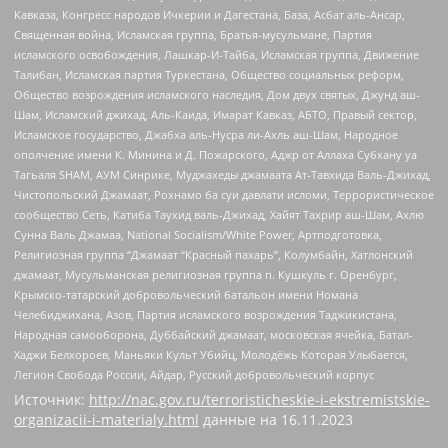
Кавказа, Конгресс народов Ичкерии и Дагестана, База, Асбат аль-Ансар,
Священная война, Исламская группа, Братья-мусульмане, Партия
исламского освобождения, Лашкар-И-Тайба, Исламская группа, Движение
Талибан, Исламская партия Туркестана, Общество социальных реформ,
Общество возрождения исламского наследия, Дом двух святых, Джунд аш-
Шам, Исламский джихад, Аль-Каида, Имарат Кавказ, АБТО, Правый сектор,
Исламское государство, Джабха аль-Нусра ли-Ахль аш-Шам, Народное
ополчение имени К. Минина и Д. Пожарского, Аджр от Аллаха Субхану уа
Тагьаля SHAM, АУМ Синрике, Муджахеды джамаата Ат-Тавхида Валь-Джихад,
Чистопольский Джамаат, Рохнамо ба суи давлати исломи, Террористическое
сообщество Сеть, Катиба Таухид валь-Джихад, Хайят Тахрир аш-Шам, Ахлю
Сунна Валь Джамаа, National Socialism/White Power, Артподготовка,
Религиозная группа “Джамаат “Красный пахарь”, Колумбайн, Хатлонский
джамаат, Мусульманская религиозная группа п. Кушкуль г. Оренбург,
Крымско-татарский добровольческий батальон имени Номана
Челебиджихана, Азов, Партия исламского возрождения Таджикистана,
Народная самооборона, Дуббайский джамаат, московская ячейка, Батал-
Хаджи Белхороев, Маньяки Культ Убийц, Молодёжь Которая Улыбается,
Легион Свобода России, Айдар, Русский добровольческий корпус
Источник:
http://nac.gov.ru/terroristicheskie-i-ekstremistskie-
organizacii-i-materialy.html
данные на
16.11.2023