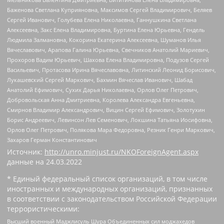
Баженова Светлана Куприяновна, Максимов Сергей Владимирович, Беляев
Сергей Иванович, Голубева Елена Николаевна, Ганнушкина Светлана
Алексеевна, Закс Елена Владимировна, Буртина Елена Юрьевна, Гендель
Людмила Залмановна, Кокорина Екатерина Алексеевна, Шуманов Илья
Вячеславович, Арапова Галина Юрьевна, Свечников Анатолий Мариевич,
Прохоров Вадим Юрьевич, Шахова Елена Владимировна, Подузов Сергей
Васильевич, Протасова Ирина Вячеславовна, Литинский Леонид Борисович,
Лукашевский Сергей Маркович, Бахмин Вячеслав Иванович, Шабад
Анатолий Ефимович, Сухих Дарья Николаевна, Орлов Олег Петрович,
Добровольская Анна Дмитриевна, Королева Александра Евгеньевна,
Смирнов Владимир Александрович, Вицин Сергей Ефимович, Золотухин
Борис Андреевич, Левинсон Лев Семенович, Локшина Татьяна Иосифовна,
Орлов Олег Петрович, Полякова Мара Федоровна, Резник Генри Маркович,
Захаров Герман Константинович
Источник:
http://unro.minjust.ru/NKOForeignAgent.aspx
данные на
24.03.2022
* Единый федеральный список организаций, в том числе
иностранных и международных организаций, признанных
в соответствии с законодательством Российской Федерации
террористическими:
Высший военный Маджлисуль Шура Объединенных сил моджахедов