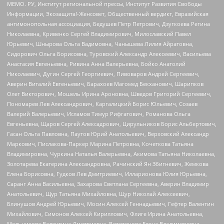
МЕМО. РУ, Институт региональной прессы, Институт Развития Свободы
Информации, Экозащита!-Женсовет, Общественный вердикт, Евразийская
антимонопольная ассоциация, Бедушев Петр Петрович, Дзугкоева Регина
Николаевна, Кривенко Сергей Владимирович, Милославский Павел
Юрьевич, Шнырова Ольга Вадимовна, Чанышева Лилия Айратовна,
Сидорович Ольга Борисовна, Туровский Александр Алексеевич, Васильева
Анастасия Евгеньевна, Ривина Анна Валерьевна, Бойко Анатолий
Николаевич, Дугин Сергей Георгиевич, Пивоваров Андрей Сергеевич,
Аверин Виталий Евгеньевич, Барахоев Магомед Бекханович, Шарипков
Олег Викторович, Мошель Ирина Ароновна, Шведов Григорий Сергеевич,
Пономарев Лев Александрович, Каргалицкий Борис Юльевич, Созаев
Валерий Валерьевич, Исламов Тимур Рифгатович, Романова Ольга
Евгеньевна, Щаров Сергей Алексадрович, Цирульников Борис Альбертович,
Гасан Ольга Павловна, Паутов Юрий Анатольевич, Верховский Александр
Маркович, Пислакова-Паркер Марина Петровна, Кочеткова Татьяна
Владимировна, Чуркина Наталья Валерьевна, Акимова Татьяна Николаевна,
Золотарева Екатерина Александровна, Рачинский Ян Збигневич, Жемкова
Елена Борисовна, Гудков Лев Дмитриевич, Илларионова Юлия Юрьевна,
Саранг Анна Васильевна, Захарова Светлана Сергеевна, Аверин Владимир
Анатольевич, Щур Татьяна Михайловна, Щур Николай Алексеевич,
Блинушов Андрей Юрьевич, Мосин Алексей Геннадьевич, Гефтер Валентин
Михайлович, Симонов Алексей Кириллович, Флиге Ирина Анатольевна,
Мельникова Валентина Дмитриевна, Вититинова Елена Владимировна,