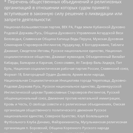
* Перечень общественных объединений и религиозных
организаций в отношении которых судом принято
вступившее в законную силу решение о ликвидации или
запрете деятельности:
Национал-большевистская партия, ВЕК РА, Рада земли Кубанской Духовно
Родовой Державы Русь, Община Духовного Управления Асгардской Веси
Беловодья, Славянская Община Капища Веды Перуна, Мужская Духовная
Семинария Староверов-Инглингов, Нурджулар, К Богодержавию, Таблиги
Джамаат, Свидетели Иеговы, Русское национальное единство, Национал-
социалистическое общество, Джамаат мувахидов, Объединенный Вилайат
Кабарды, Балкарии и Карачая, Союз славян, Ат-Такфир Валь-Хиджра, Пит
Буль, Национал-социалистическая рабочая партия России, Славянский союз,
Формат-18, Благородный Орден Дьявола, Армия воли народа,
Национальная Социалистическая Инициатива города Череповца, Духовно-
Родовая Держава Русь, Русское национальное единство, Древнерусской
Инглистической церкви Православных Староверов-Инглингов, Русский
общенациональный союз, Движение против нелегальной иммиграции,
Кровь и Честь, О свободе совести и о религиозных объединениях, Омская
организация общественного политического движения Русское
национальное единство, Северное Братство, Клуб Болельщиков
Футбольного Клуба Динамо, Файзрахманисты, Мусульманская религиозная
организация п. Боровский, Община Коренного Русского народа