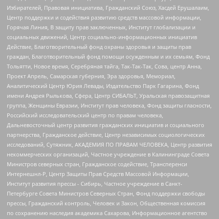
Избирателей, Правовая инициатива, Гражданский Союз, Хасдей Ерушалаим,
Центр поддержки и содействия развитию средств массовой информации,
Горячая Линия, В защиту прав заключенных, Институт глобализации и
социальных движений, Центр социально-информационных инициатив
Действие, Благотворительный фонд охраны здоровья и защиты прав
граждан, Благотворительный фонд помощи осужденным и их семьям, Фонд
Тольятти, Новое время, Серебряная тайга, Так-Так-Так, Сова, центр Анна,
Проект Апрель, Самарская губерния, Эра здоровья, Мемориал,
Аналитический Центр Юрия Левады, Издательство Парк Гагарина, Фонд
имени Андрея Рылькова, Сфера, Центр СИБАЛЬТ, Уральская правозащитная
группа, Женщины Евразии, Институт прав человека, Фонд защиты гласности,
Российский исследовательский центр по правам человека,
Дальневосточный центр развития гражданских инициатив и социального
партнерства, Гражданское действие, Центр независимых социологических
исследований, Сутяжник, АКАДЕМИЯ ПО ПРАВАМ ЧЕЛОВЕКА, Центр развития
некоммерческих организаций, Частное учреждение в Калининграде Совета
Министров северных стран, Гражданское содействие, Трансперенси
Интернешнл-Р, Центр Защиты Прав Средств Массовой Информации,
Институт развития прессы - Сибирь, Частное учреждение в Санкт-
Петербурге Совета Министров Северных Стран, Фонд поддержки свободы
прессы, Гражданский контроль, Человек и Закон, Общественная комиссия
по сохранению наследия академика Сахарова, Информационное агентство