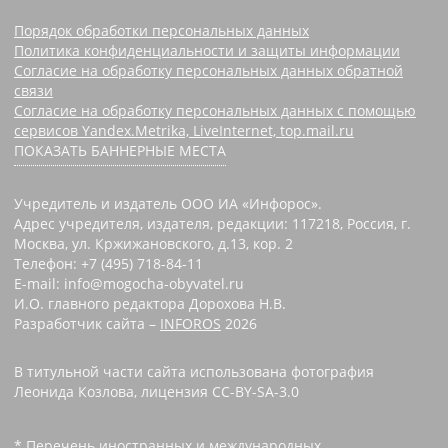
Порядок обработки персональных данных
Политика конфиденциальности и защиты информации
Согласие на обработку персональных данных обратной
связи
Согласие на обработку персональных данных с помощью
сервисов Yandex.Metrika, LiveInternet, top.mail.ru
ПОКАЗАТЬ БАННЕРНЫЕ МЕСТА
Учредитель и издатель ООО ИА «Инфорос».
Адрес учредителя, издателя, редакции: 117218, Россия, г.
Москва, ул. Кржижановского, д.13, кор. 2
Телефон: +7 (495) 718-84-11
E-mail: info@mogocha-obyvatel.ru
И.О. главного редактора Дорохова Н.В.
Разработчик сайта –
INFOROS
2026
В титульной части сайта использована фотография
Леонида Козлова, лицензия CC-BY-SA-3.0
* Перечень иностранных и международных