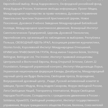
Европейский выбор, Фонд Ходорковского, Оксфордский российский фонд,
Фонд Будущее России, Компания свободы информации, Проект Медиа,
Международное партнерство за права человека, Духовное Управление
Евангельских Христиан Украинской Христианской Церкви, Новое
Поколение, Духовное Учебное Заведение Международный Библейский
Колледж, Международное христианское движение, Всемирный Институт
Саентологических Предприятий, Церковь Духовной Технологии,
Европейская сеть организаций по наблюдению за выборами, Республика
Польша, СВОБОДНЫЙ ИДЕЛЬ-УРАЛ, Ассоциация развития журналистики,
IStories fonds, Королевский Институт Международных Отношений,
КРИМСЬКА ПРАВОЗАХИСНА ГРУПА, Фонд имени Генриха Бёлля, Stichting
Bellingcat, Bellingcat Ltd, The Insider, Институт правовой инициативы
Центральной и Восточной Европы, Фонд Открытой Эстонии, Calvert 22
Foundation, Канадский украинский конгресс, Институт Макдональда-Лорье,
Украинская национальная федерация Канады, Декабристы, Международный
научный центр им Вудро Вильсона, Свободная пресса, Возрождение,
Всеукраинский духовный центр , Риддл, Русский антивоенный комитет в
Швеции, Проект Медуза, Фонд Андрея Сахарова, Форум свободной России,
Лига Свободных Наций, Transparеncy International, Форум Свободных
Народов ПостРоссии, Солидарность с гражданским движением в России –
Solidarus, КрымSOS, Свободный университет, Институт государственного
управления, Форум гражданского общества Россия, Беллона, Союз жителей