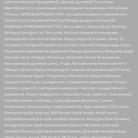
Саентологических Предприятий, Церковь Духовной Технологии,
Европейская сеть организаций по наблюдению за выборами, Республика
Польша, СВОБОДНЫЙ ИДЕЛЬ-УРАЛ, Ассоциация развития журналистики,
IStories fonds, Королевский Институт Международных Отношений,
КРИМСЬКА ПРАВОЗАХИСНА ГРУПА, Фонд имени Генриха Бёлля, Stichting
Bellingcat, Bellingcat Ltd, The Insider, Институт правовой инициативы
Центральной и Восточной Европы, Фонд Открытой Эстонии, Calvert 22
Foundation, Канадский украинский конгресс, Институт Макдональда-Лорье,
Украинская национальная федерация Канады, Декабристы, Международный
научный центр им Вудро Вильсона, Свободная пресса, Возрождение,
Всеукраинский духовный центр , Риддл, Русский антивоенный комитет в
Швеции, Проект Медуза, Фонд Андрея Сахарова, Форум свободной России,
Лига Свободных Наций, Transparеncy International, Форум Свободных
Народов ПостРоссии, Солидарность с гражданским движением в России –
Solidarus, КрымSOS, Свободный университет, Институт государственного
управления, Форум гражданского общества Россия, Беллона, Союз жителей
островов Тисима и Хабомаи, Съезд народных депутатов, Гринпис
Интернешнл, Фонд борьбы с коррупцией Инк, Завет церквей TCCN, Агора,
Всемирный фонд природы, BDR Novaja Gazeta-Europe, Алтай проект,
Образовательный дом прав человека Чернигов, Фонд Дом Прав Человека,
Белорусский дом прав человека имени Бориса Звозскова, Дом прав
человека Тбилиси, Дом прав человека Ереван, Дом прав человека Крым,
Центр дикого лосося, TVR Studios, ТВ Дождь, Центр европейских