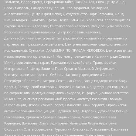
Тольятти, Новое время, Серебряная тайга, Так-Так-Так, Сова, центр Анна,
Проект Апрель, Самарская губерния, Эра здоровья, Мемориал,
Аналитический Центр Юрия Левады, Издательство Парк Гагарина, Фонд
имени Андрея Рылькова, Сфера, Центр СИБАЛЬТ, Уральская правозащитная
группа, Женщины Евразии, Институт прав человека, Фонд защиты гласности,
Российский исследовательский центр по правам человека,
Дальневосточный центр развития гражданских инициатив и социального
партнерства, Гражданское действие, Центр независимых социологических
исследований, Сутяжник, АКАДЕМИЯ ПО ПРАВАМ ЧЕЛОВЕКА, Центр развития
некоммерческих организаций, Частное учреждение в Калининграде Совета
Министров северных стран, Гражданское содействие, Трансперенси
Интернешнл-Р, Центр Защиты Прав Средств Массовой Информации,
Институт развития прессы - Сибирь, Частное учреждение в Санкт-
Петербурге Совета Министров Северных Стран, Фонд поддержки свободы
прессы, Гражданский контроль, Человек и Закон, Общественная комиссия
по сохранению наследия академика Сахарова, Информационное агентство
МЕМО. РУ, Институт региональной прессы, Институт Развития Свободы
Информации, Экозащита!-Женсовет, Общественный вердикт, Евразийская
антимонопольная ассоциация, Бедушев Петр Петрович, Дзугкоева Регина
Николаевна, Кривенко Сергей Владимирович, Милославский Павел
Юрьевич, Шнырова Ольга Вадимовна, Чанышева Лилия Айратовна,
Сидорович Ольга Борисовна, Туровский Александр Алексеевич, Васильева
Анастасия Евгеньевна, Ривина Анна Валерьевна, Бойко Анатолий