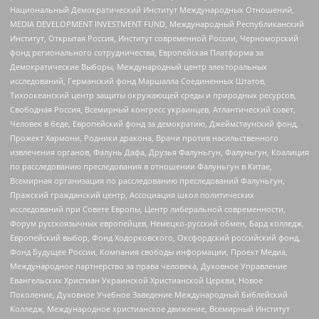
Национальный Демократический Институт Международных Отношений,
MEDIA DEVELOPMENT INVESTMENT FUND, Международный Республиканский
Институт, Открытая Россия, Институт современной России, Черноморский
фонд регионального сотрудничества, Европейская Платформа за
Демократические Выборы, Международный центр электоральных
исследований, Германский фонд Маршалла Соединенных Штатов,
Тихоокеанский центр защиты окружающей среды и природных ресурсов,
Свободная Россия, Всемирный конгресс украинцев, Атлантический совет,
Человек в беде, Европейский фонд за демократию, Джеймстаунский фонд,
Прожект Хармони, Родники дракона, Врачи против насильственного
извлечения органов, Фалунь Дафа, Друзья Фалуньгун, Фалуньгун, Коалиция
по расследованию преследования в отношении Фалуньгун в Китае,
Всемирная организация по расследованию преследований Фалуньгун,
Пражский гражданский центр, Ассоциация школ политических
исследований при Совете Европы, Центр либеральной современности,
Форум русскоязычных европейцев, Немецко-русский обмен, Бард колледж,
Европейский выбор, Фонд Ходорковского, Оксфордский российский фонд,
Фонд Будущее России, Компания свободы информации, Проект Медиа,
Международное партнерство за права человека, Духовное Управление
Евангельских Христиан Украинской Христианской Церкви, Новое
Поколение, Духовное Учебное Заведение Международный Библейский
Колледж, Международное христианское движение, Всемирный Институт