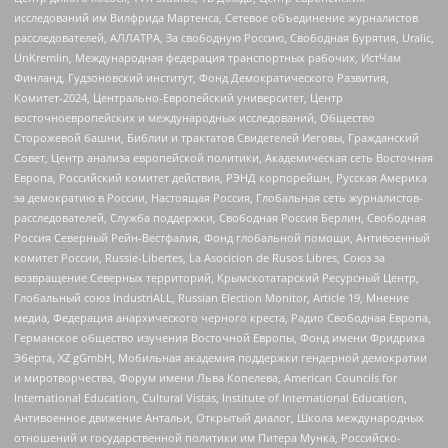
исследований им Вилфрида Мартенса, Сетевое объединение журналистов
расследователей, АЛЛАТРА, За свободную Россию, Свободная Бурятия, Uralic,
UnKremlin, Международная федерация транспортных рабочих, ИстЧам
Финланд, Гудзоновский институт, Фонд Демократического Развития,
Комитет-2024, Центрально-Европейский университет, Центр
восточноевропейских и международных исследований, Общество
Сторожевой башни, Библии и трактатов Свидетелей Иеговы, Гражданский
Совет, Центр анализа европейской политики, Академическая сеть Восточная
Европа, Российский комитет действия, РЭНД корпорейшн, Русская Америка
за демократию в России, Настоящая Россия, Глобальная сеть журналистов-
расследователей, Служба поддержки, Свободная Россия Берлин, Свободная
Россия Северный Рейн-Вестфалия, Фонд глобальной помощи, Антивоенный
комитет России, Russie-Libertes, La Asocicion de Rusos Libres, Союз за
возвращение Северных территорий, Крымскотатарский Ресурсный Центр,
Глобальный союз IndustriALL, Russian Election Monitor, Article 19, Мнение
медиа, Федерация анархического черного креста, Радио Свободная Европа,
Германское общество изучения Восточной Европы, Фонд имени Фридриха
Эберта, XZ gGmbH, Мобильная академия поддержки гендерной демократии
и миротворчества, Форум имени Льва Копелева, American Councils for
International Education, Cultural Vistas, Institute of International Education,
Антивоенное движение Антальи, Открытый диалог, Школа международных
отношений и государственной политики им Питера Мунка, Российско-