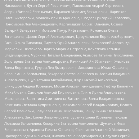
Николаевич, Дугин Сергей Георгиевич, Пивоваров Андрей Сергеевич,
Аверин Виталий Евгеньевич, Барахоев Магомед Бекханович, Шарипков
Олег Викторович, Мошель Ирина Ароновна, Шведов Григорий Сергеевич,
Пономарев Лев Александрович, Каргалицкий Борис Юльевич, Созаев
Валерий Валерьевич, Исламов Тимур Рифгатович, Романова Ольга
Евгеньевна, Щаров Сергей Алексадрович, Цирульников Борис Альбертович,
Гасан Ольга Павловна, Паутов Юрий Анатольевич, Верховский Александр
Маркович, Пислакова-Паркер Марина Петровна, Кочеткова Татьяна
Владимировна, Чуркина Наталья Валерьевна, Акимова Татьяна Николаевна,
Золотарева Екатерина Александровна, Рачинский Ян Збигневич, Жемкова
Елена Борисовна, Гудков Лев Дмитриевич, Илларионова Юлия Юрьевна,
Саранг Анна Васильевна, Захарова Светлана Сергеевна, Аверин Владимир
Анатольевич, Щур Татьяна Михайловна, Щур Николай Алексеевич,
Блинушов Андрей Юрьевич, Мосин Алексей Геннадьевич, Гефтер Валентин
Михайлович, Симонов Алексей Кириллович, Флиге Ирина Анатольевна,
Мельникова Валентина Дмитриевна, Вититинова Елена Владимировна,
Баженова Светлана Куприяновна, Максимов Сергей Владимирович, Беляев
Сергей Иванович, Голубева Елена Николаевна, Ганнушкина Светлана
Алексеевна, Закс Елена Владимировна, Буртина Елена Юрьевна, Гендель
Людмила Залмановна, Кокорина Екатерина Алексеевна, Шуманов Илья
Вячеславович, Арапова Галина Юрьевна, Свечников Анатолий Мариевич,
Прохоров Вадим Юрьевич, Шахова Елена Владимировна, Подузов Сергей