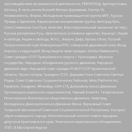
противодействии экстремистской деятельности, РЕВТАТПОД, Артподготовка,
Штольц, В честь иконы Божией Матери Державная, Сектор 16,
Независимость, Фирма, Молодежная правозащитная группа МПГ, Курсом
Правды и Единения, Каракольская инициативная группа, Автоград Крю,
Союз Славянских Сил Руси, Алля-Аят, Благотворительный пансионат Ак Умут,
Русская республика Русь, Арестантское уголовное единство, Башкорт, Нация
и свобода, Нация и свобода, W.H.С., Фалунь Дафа, Иртыш Ultras, Русский
Патриотический клуб-Новокузнецк/РПК, Сибирский державный союз, Фонд
борьбы с коррупцией, Фонд защиты прав граждан, Штабы Навального,
Совет граждан СССР Прикубанского округа г. Краснодара, Мужское
государство, Народное объединение русского движения, Народное
движение Адат, Народный совет граждан РСФСР СССР Архангельской
области, Проект Штурм, Граждане СССР, Держава Союз Советских Светлых
Родов, Совет Советских Социалистических Районов, Meta Platforms Inc,
Facebook, Instagram, WhatsApp, СИЧ-С14, Добровольческое Движение
Организации украинских националистов, Черный Комитет, Татарстанское
Региональное Всетатарское общественное движение, Невоград,
Молодежное Демократическое Движение Весна, Верховный Совет
Татарской Автономной Советской Социалистической Республики, Конгресс
ойрат-калмыцкого народа, Исполнительный комитет совета народных
депутатов Красноярского края, Этническое национальное объединение,
ЛГБТ, Я.МЫ Сергей Фургал