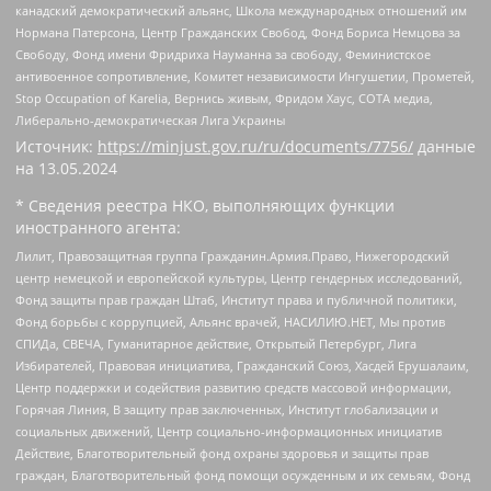
канадский демократический альянс, Школа международных отношений им
Нормана Патерсона, Центр Гражданских Свобод, Фонд Бориса Немцова за
Свободу, Фонд имени Фридриха Науманна за свободу, Феминистское
антивоенное сопротивление, Комитет независимости Ингушетии, Прометей,
Stop Occupation of Karelia, Вернись живым, Фридом Хаус, СОТА медиа,
Либерально-демократическая Лига Украины
Источник:
https://minjust.gov.ru/ru/documents/7756/
данные
на
13.05.2024
* Сведения реестра НКО, выполняющих функции
иностранного агента:
Лилит, Правозащитная группа Гражданин.Армия.Право, Нижегородский
центр немецкой и европейской культуры, Центр гендерных исследований,
Фонд защиты прав граждан Штаб, Институт права и публичной политики,
Фонд борьбы с коррупцией, Альянс врачей, НАСИЛИЮ.НЕТ, Мы против
СПИДа, СВЕЧА, Гуманитарное действие, Открытый Петербург, Лига
Избирателей, Правовая инициатива, Гражданский Союз, Хасдей Ерушалаим,
Центр поддержки и содействия развитию средств массовой информации,
Горячая Линия, В защиту прав заключенных, Институт глобализации и
социальных движений, Центр социально-информационных инициатив
Действие, Благотворительный фонд охраны здоровья и защиты прав
граждан, Благотворительный фонд помощи осужденным и их семьям, Фонд