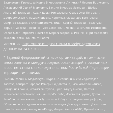
Васильевич, Протасова Ирина Вячеславовна, Литинский Леонид Борисович,
Лукашевский Сергей Маркович, Бахмин Вячеслав Иванович, Шабад
Анатолий Ефимович, Сухих Дарья Николаевна, Орлов Олег Петрович,
Добровольская Анна Дмитриевна, Королева Александра Евгеньевна,
Смирнов Владимир Александрович, Вицин Сергей Ефимович, Золотухин
Борис Андреевич, Левинсон Лев Семенович, Локшина Татьяна Иосифовна,
Орлов Олег Петрович, Полякова Мара Федоровна, Резник Генри Маркович,
Захаров Герман Константинович
Источник:
http://unro.minjust.ru/NKOForeignAgent.aspx
данные на
24.03.2022
* Единый федеральный список организаций, в том числе
иностранных и международных организаций, признанных
в соответствии с законодательством Российской Федерации
террористическими:
Высший военный Маджлисуль Шура Объединенных сил моджахедов
Кавказа, Конгресс народов Ичкерии и Дагестана, База, Асбат аль-Ансар,
Священная война, Исламская группа, Братья-мусульмане, Партия
исламского освобождения, Лашкар-И-Тайба, Исламская группа, Движение
Талибан, Исламская партия Туркестана, Общество социальных реформ,
Общество возрождения исламского наследия, Дом двух святых, Джунд аш-
Шам, Исламский джихад, Аль-Каида, Имарат Кавказ, АБТО, Правый сектор,