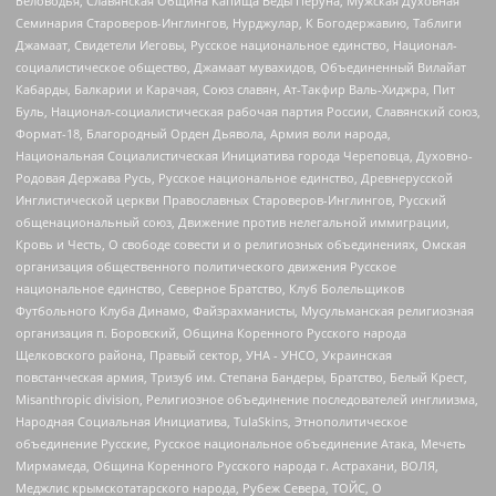
Беловодья, Славянская Община Капища Веды Перуна, Мужская Духовная
Семинария Староверов-Инглингов, Нурджулар, К Богодержавию, Таблиги
Джамаат, Свидетели Иеговы, Русское национальное единство, Национал-
социалистическое общество, Джамаат мувахидов, Объединенный Вилайат
Кабарды, Балкарии и Карачая, Союз славян, Ат-Такфир Валь-Хиджра, Пит
Буль, Национал-социалистическая рабочая партия России, Славянский союз,
Формат-18, Благородный Орден Дьявола, Армия воли народа,
Национальная Социалистическая Инициатива города Череповца, Духовно-
Родовая Держава Русь, Русское национальное единство, Древнерусской
Инглистической церкви Православных Староверов-Инглингов, Русский
общенациональный союз, Движение против нелегальной иммиграции,
Кровь и Честь, О свободе совести и о религиозных объединениях, Омская
организация общественного политического движения Русское
национальное единство, Северное Братство, Клуб Болельщиков
Футбольного Клуба Динамо, Файзрахманисты, Мусульманская религиозная
организация п. Боровский, Община Коренного Русского народа
Щелковского района, Правый сектор, УНА - УНСО, Украинская
повстанческая армия, Тризуб им. Степана Бандеры, Братство, Белый Крест,
Misanthropic division, Религиозное объединение последователей инглиизма,
Народная Социальная Инициатива, TulaSkins, Этнополитическое
объединение Русские, Русское национальное объединение Атака, Мечеть
Мирмамеда, Община Коренного Русского народа г. Астрахани, ВОЛЯ,
Меджлис крымскотатарского народа, Рубеж Севера, ТОЙС, О