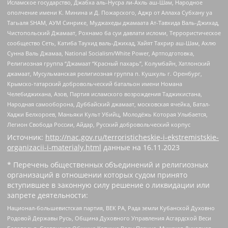
Исламское государство, Джабха аль-Нусра ли-Ахль аш-Шам, Народное
ополчение имени К. Минина и Д. Пожарского, Аджр от Аллаха Субхану уа
Тагьаля SHAM, АУМ Синрике, Муджахеды джамаата Ат-Тавхида Валь-Джихад,
Чистопольский Джамаат, Рохнамо ба суи давлати исломи, Террористическое
сообщество Сеть, Катиба Таухид валь-Джихад, Хайят Тахрир аш-Шам, Ахлю
Сунна Валь Джамаа, National Socialism/White Power, Артподготовка,
Религиозная группа “Джамаат “Красный пахарь”, Колумбайн, Хатлонский
джамаат, Мусульманская религиозная группа п. Кушкуль г. Оренбург,
Крымско-татарский добровольческий батальон имени Номана
Челебиджихана, Азов, Партия исламского возрождения Таджикистана,
Народная самооборона, Дуббайский джамаат, московская ячейка, Батал-
Хаджи Белхороев, Маньяки Культ Убийц, Молодёжь Которая Улыбается,
Легион Свобода России, Айдар, Русский добровольческий корпус
Источник:
http://nac.gov.ru/terroristicheskie-i-ekstremistskie-
organizacii-i-materialy.html
данные на
16.11.2023
* Перечень общественных объединений и религиозных
организаций в отношении которых судом принято
вступившее в законную силу решение о ликвидации или
запрете деятельности:
Национал-большевистская партия, ВЕК РА, Рада земли Кубанской Духовно
Родовой Державы Русь, Община Духовного Управления Асгардской Веси