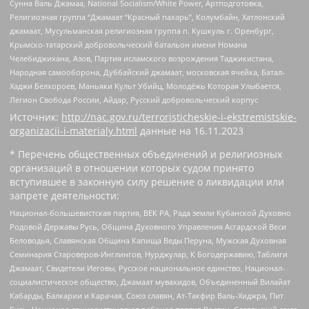
Сунна Валь Джамаа, National Socialism/White Power, Артподготовка,
Религиозная группа “Джамаат “Красный пахарь”, Колумбайн, Хатлонский
джамаат, Мусульманская религиозная группа п. Кушкуль г. Оренбург,
Крымско-татарский добровольческий батальон имени Номана
Челебиджихана, Азов, Партия исламского возрождения Таджикистана,
Народная самооборона, Дуббайский джамаат, московская ячейка, Батал-
Хаджи Белхороев, Маньяки Культ Убийц, Молодёжь Которая Улыбается,
Легион Свобода России, Айдар, Русский добровольческий корпус
Источник:
http://nac.gov.ru/terroristicheskie-i-ekstremistskie-
organizacii-i-materialy.html
данные на
16.11.2023
* Перечень общественных объединений и религиозных
организаций в отношении которых судом принято
вступившее в законную силу решение о ликвидации или
запрете деятельности:
Национал-большевистская партия, ВЕК РА, Рада земли Кубанской Духовно
Родовой Державы Русь, Община Духовного Управления Асгардской Веси
Беловодья, Славянская Община Капища Веды Перуна, Мужская Духовная
Семинария Староверов-Инглингов, Нурджулар, К Богодержавию, Таблиги
Джамаат, Свидетели Иеговы, Русское национальное единство, Национал-
социалистическое общество, Джамаат мувахидов, Объединенный Вилайат
Кабарды, Балкарии и Карачая, Союз славян, Ат-Такфир Валь-Хиджра, Пит