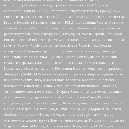
восточноевропейских и международных исследований, Общество
Сторожевой башни, Библии и трактатов Свидетелей Иеговы, Гражданский
Совет, Центр анализа европейской политики, Академическая сеть Восточная
Европа, Российский комитет действия, РЭНД корпорейшн, Русская Америка
за демократию в России, Настоящая Россия, Глобальная сеть журналистов-
расследователей, Служба поддержки, Свободная Россия Берлин, Свободная
Россия Северный Рейн-Вестфалия, Фонд глобальной помощи, Антивоенный
комитет России, Russie-Libertes, La Asocicion de Rusos Libres, Союз за
возвращение Северных территорий, Крымскотатарский Ресурсный Центр,
Глобальный союз IndustriALL, Russian Election Monitor, Article 19, Мнение
медиа, Федерация анархического черного креста, Радио Свободная Европа,
Германское общество изучения Восточной Европы, Фонд имени Фридриха
Эберта, XZ gGmbH, Мобильная академия поддержки гендерной демократии
и миротворчества, Форум имени Льва Копелева, American Councils for
International Education, Cultural Vistas, Institute of International Education,
Антивоенное движение Антальи, Открытый диалог, Школа международных
отношений и государственной политики им Питера Мунка, Российско-
канадский демократический альянс, Школа международных отношений им
Нормана Патерсона, Центр Гражданских Свобод, Фонд Бориса Немцова за
Свободу, Фонд имени Фридриха Науманна за свободу, Феминистское
антивоенное сопротивление, Комитет независимости Ингушетии, Прометей,
Stop Occupation of Karelia, Вернись живым, Фридом Хаус, СОТА медиа,