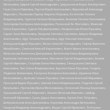
Евгеньевна, Щаров Сергей Алексадрович, Цирульников Борис Альбертович,
Гасан Ольга Павловна, Паутов Юрий Анатольевич, Верховский Александр
Маркович, Пислакова-Паркер Марина Петровна, Кочеткова Татьяна
Владимировна, Чуркина Наталья Валерьевна, Акимова Татьяна Николаевна,
Золотарева Екатерина Александровна, Рачинский Ян Збигневич, Жемкова
Елена Борисовна, Гудков Лев Дмитриевич, Илларионова Юлия Юрьевна,
Саранг Анна Васильевна, Захарова Светлана Сергеевна, Аверин Владимир
Анатольевич, Щур Татьяна Михайловна, Щур Николай Алексеевич,
Блинушов Андрей Юрьевич, Мосин Алексей Геннадьевич, Гефтер Валентин
Михайлович, Симонов Алексей Кириллович, Флиге Ирина Анатольевна,
Мельникова Валентина Дмитриевна, Вититинова Елена Владимировна,
Баженова Светлана Куприяновна, Максимов Сергей Владимирович, Беляев
Сергей Иванович, Голубева Елена Николаевна, Ганнушкина Светлана
Алексеевна, Закс Елена Владимировна, Буртина Елена Юрьевна, Гендель
Людмила Залмановна, Кокорина Екатерина Алексеевна, Шуманов Илья
Вячеславович, Арапова Галина Юрьевна, Свечников Анатолий Мариевич,
Прохоров Вадим Юрьевич, Шахова Елена Владимировна, Подузов Сергей
Васильевич, Протасова Ирина Вячеславовна, Литинский Леонид Борисович,
Лукашевский Сергей Маркович, Бахмин Вячеслав Иванович, Шабад
Анатолий Ефимович, Сухих Дарья Николаевна, Орлов Олег Петрович,
Добровольская Анна Дмитриевна, Королева Александра Евгеньевна,
Смирнов Владимир Александрович, Вицин Сергей Ефимович, Золотухин