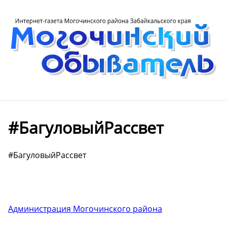
#БагуловыйРассвет
#БагуловыйРассвет
Администрация Могочинского района