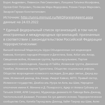
Борис Андреевич, Левинсон Лев Семенович, Локшина Татьяна Иосифовна,
Орлов Олег Петрович, Полякова Мара Федоровна, Резник Генри Маркович,
Захаров Герман Константинович
Источник:
http://unro.minjust.ru/NKOForeignAgent.aspx
данные на
24.03.2022
* Единый федеральный список организаций, в том числе
иностранных и международных организаций, признанных
в соответствии с законодательством Российской Федерации
террористическими:
Высший военный Маджлисуль Шура Объединенных сил моджахедов
Кавказа, Конгресс народов Ичкерии и Дагестана, База, Асбат аль-Ансар,
Священная война, Исламская группа, Братья-мусульмане, Партия
исламского освобождения, Лашкар-И-Тайба, Исламская группа, Движение
Талибан, Исламская партия Туркестана, Общество социальных реформ,
Общество возрождения исламского наследия, Дом двух святых, Джунд аш-
Шам, Исламский джихад, Аль-Каида, Имарат Кавказ, АБТО, Правый сектор,
Исламское государство, Джабха аль-Нусра ли-Ахль аш-Шам, Народное
ополчение имени К. Минина и Д. Пожарского, Аджр от Аллаха Субхану уа
Тагьаля SHAM, АУМ Синрике, Муджахеды джамаата Ат-Тавхида Валь-Джихад,
Чистопольский Джамаат, Рохнамо ба суи давлати исломи, Террористическое
сообщество Сеть, Катиба Таухид валь-Джихад, Хайят Тахрир аш-Шам, Ахлю