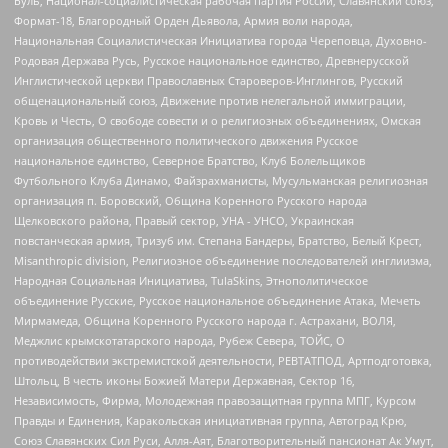
Буль, Национал-социалистическая рабочая партия России, Славянский союз,
Формат-18, Благородный Орден Дьявола, Армия воли народа,
Национальная Социалистическая Инициатива города Череповца, Духовно-
Родовая Держава Русь, Русское национальное единство, Древнерусской
Инглистической церкви Православных Староверов-Инглингов, Русский
общенациональный союз, Движение против нелегальной иммиграции,
Кровь и Честь, О свободе совести и о религиозных объединениях, Омская
организация общественного политического движения Русское
национальное единство, Северное Братство, Клуб Болельщиков
Футбольного Клуба Динамо, Файзрахманисты, Мусульманская религиозная
организация п. Боровский, Община Коренного Русского народа
Щелковского района, Правый сектор, УНА - УНСО, Украинская
повстанческая армия, Тризуб им. Степана Бандеры, Братство, Белый Крест,
Misanthropic division, Религиозное объединение последователей инглиизма,
Народная Социальная Инициатива, TulaSkins, Этнополитическое
объединение Русские, Русское национальное объединение Атака, Мечеть
Мирмамеда, Община Коренного Русского народа г. Астрахани, ВОЛЯ,
Меджлис крымскотатарского народа, Рубеж Севера, ТОЙС, О
противодействии экстремистской деятельности, РЕВТАТПОД, Артподготовка,
Штольц, В честь иконы Божией Матери Державная, Сектор 16,
Независимость, Фирма, Молодежная правозащитная группа МПГ, Курсом
Правды и Единения, Каракольская инициативная группа, Автоград Крю,
Союз Славянских Сил Руси, Алля-Аят, Благотворительный пансионат Ак Умут,