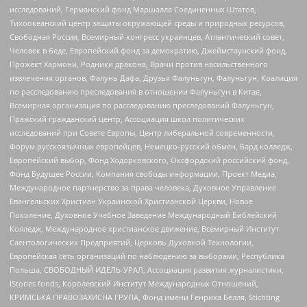
исследований, Германский фонд Маршалла Соединенных Штатов,
Тихоокеанский центр защиты окружающей среды и природных ресурсов,
Свободная Россия, Всемирный конгресс украинцев, Атлантический совет,
Человек в беде, Европейский фонд за демократию, Джеймстаунский фонд,
Прожект Хармони, Родники дракона, Врачи против насильственного
извлечения органов, Фалунь Дафа, Друзья Фалуньгун, Фалуньгун, Коалиция
по расследованию преследования в отношении Фалуньгун в Китае,
Всемирная организация по расследованию преследований Фалуньгун,
Пражский гражданский центр, Ассоциация школ политических
исследований при Совете Европы, Центр либеральной современности,
Форум русскоязычных европейцев, Немецко-русский обмен, Бард колледж,
Европейский выбор, Фонд Ходорковского, Оксфордский российский фонд,
Фонд Будущее России, Компания свободы информации, Проект Медиа,
Международное партнерство за права человека, Духовное Управление
Евангельских Христиан Украинской Христианской Церкви, Новое
Поколение, Духовное Учебное Заведение Международный Библейский
Колледж, Международное христианское движение, Всемирный Институт
Саентологических Предприятий, Церковь Духовной Технологии,
Европейская сеть организаций по наблюдению за выборами, Республика
Польша, СВОБОДНЫЙ ИДЕЛЬ-УРАЛ, Ассоциация развития журналистики,
IStories fonds, Королевский Институт Международных Отношений,
КРИМСЬКА ПРАВОЗАХИСНА ГРУПА, Фонд имени Генриха Бёлля, Stichting