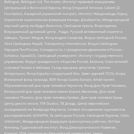
Bellingcat, Bellingcat Ltd, The Insider, Институт правовой инициативы
Центральной и Восточной Европы, Фонд Открытой Эстонии, Calvert 22
Foundation, Канадский украинский конгресс, Институт Макдональда-Лорье,
Украинская национальная федерация Канады, Декабристы, Международный
научный центр им Вудро Вильсона, Свободная пресса, Возрождение,
Всеукраинский духовный центр , Риддл, Русский антивоенный комитет в
Швеции, Проект Медуза, Фонд Андрея Сахарова, Форум свободной России,
Лига Свободных Наций, Transparеncy International, Форум Свободных
Народов ПостРоссии, Солидарность с гражданским движением в России –
Solidarus, КрымSOS, Свободный университет, Институт государственного
управления, Форум гражданского общества Россия, Беллона, Союз жителей
островов Тисима и Хабомаи, Съезд народных депутатов, Гринпис
Интернешнл, Фонд борьбы с коррупцией Инк, Завет церквей TCCN, Агора,
Всемирный фонд природы, BDR Novaja Gazeta-Europe, Алтай проект,
Образовательный дом прав человека Чернигов, Фонд Дом Прав Человека,
Белорусский дом прав человека имени Бориса Звозскова, Дом прав
человека Тбилиси, Дом прав человека Ереван, Дом прав человека Крым,
Центр дикого лосося, TVR Studios, ТВ Дождь, Центр европейских
исследований им Вилфрида Мартенса, Сетевое объединение журналистов
расследователей, АЛЛАТРА, За свободную Россию, Свободная Бурятия, Uralic,
UnKremlin, Международная федерация транспортных рабочих, ИстЧам
Финланд, Гудзоновский институт, Фонд Демократического Развития,
Комитет-2024, Центрально-Европейский университет, Центр