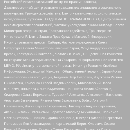
Российский исследовательский центр по правам человека,
Дальневосточный центр развития гражданских инициатив и социального
партнерства, Гражданское действие, Центр независимых социологических
исследований, Сутяжник, АКАДЕМИЯ ПО ПРАВАМ ЧЕЛОВЕКА, Центр развития
некоммерческих организаций, Частное учреждение в Калининграде Совета
Министров северных стран, Гражданское содействие, Трансперенси
Интернешнл-Р, Центр Защиты Прав Средств Массовой Информации,
Институт развития прессы - Сибирь, Частное учреждение в Санкт-
Петербурге Совета Министров Северных Стран, Фонд поддержки свободы
прессы, Гражданский контроль, Человек и Закон, Общественная комиссия
по сохранению наследия академика Сахарова, Информационное агентство
МЕМО. РУ, Институт региональной прессы, Институт Развития Свободы
Информации, Экозащита!-Женсовет, Общественный вердикт, Евразийская
антимонопольная ассоциация, Бедушев Петр Петрович, Дзугкоева Регина
Николаевна, Кривенко Сергей Владимирович, Милославский Павел
Юрьевич, Шнырова Ольга Вадимовна, Чанышева Лилия Айратовна,
Сидорович Ольга Борисовна, Туровский Александр Алексеевич, Васильева
Анастасия Евгеньевна, Ривина Анна Валерьевна, Бойко Анатолий
Николаевич, Дугин Сергей Георгиевич, Пивоваров Андрей Сергеевич,
Аверин Виталий Евгеньевич, Барахоев Магомед Бекханович, Шарипков
Олег Викторович, Мошель Ирина Ароновна, Шведов Григорий Сергеевич,
Пономарев Лев Александрович, Каргалицкий Борис Юльевич, Созаев
Валерий Валерьевич, Исламов Тимур Рифгатович, Романова Ольга