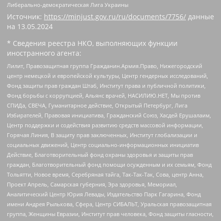
Либерально-демократическая Лига Украины
Источник:
https://minjust.gov.ru/ru/documents/7756/
данные
на
13.05.2024
* Сведения реестра НКО, выполняющих функции
иностранного агента:
Лилит, Правозащитная группа Гражданин.Армия.Право, Нижегородский
центр немецкой и европейской культуры, Центр гендерных исследований,
Фонд защиты прав граждан Штаб, Институт права и публичной политики,
Фонд борьбы с коррупцией, Альянс врачей, НАСИЛИЮ.НЕТ, Мы против
СПИДа, СВЕЧА, Гуманитарное действие, Открытый Петербург, Лига
Избирателей, Правовая инициатива, Гражданский Союз, Хасдей Ерушалаим,
Центр поддержки и содействия развитию средств массовой информации,
Горячая Линия, В защиту прав заключенных, Институт глобализации и
социальных движений, Центр социально-информационных инициатив
Действие, Благотворительный фонд охраны здоровья и защиты прав
граждан, Благотворительный фонд помощи осужденным и их семьям, Фонд
Тольятти, Новое время, Серебряная тайга, Так-Так-Так, Сова, центр Анна,
Проект Апрель, Самарская губерния, Эра здоровья, Мемориал,
Аналитический Центр Юрия Левады, Издательство Парк Гагарина, Фонд
имени Андрея Рылькова, Сфера, Центр СИБАЛЬТ, Уральская правозащитная
группа, Женщины Евразии, Институт прав человека, Фонд защиты гласности,