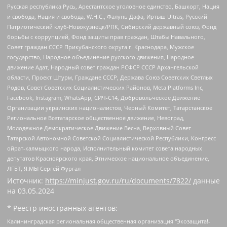
Русская республика Русь, Арестантское уголовное единство, Башкорт, Нация
и свобода, Нация и свобода, W.H.С., Фалунь Дафа, Иртыш Ultras, Русский
Патриотический клуб-Новокузнецк/РПК, Сибирский державный союз, Фонд
борьбы с коррупцией, Фонд защиты прав граждан, Штабы Навального,
Совет граждан СССР Прикубанского округа г. Краснодара, Мужское
государство, Народное объединение русского движения, Народное
движение Адат, Народный совет граждан РСФСР СССР Архангельской
области, Проект Штурм, Граждане СССР, Держава Союз Советских Светлых
Родов, Совет Советских Социалистических Районов, Meta Platforms Inc,
Facebook, Instagram, WhatsApp, СИЧ-С14, Добровольческое Движение
Организации украинских националистов, Черный Комитет, Татарстанское
Региональное Всетатарское общественное движение, Невоград,
Молодежное Демократическое Движение Весна, Верховный Совет
Татарской Автономной Советской Социалистической Республики, Конгресс
ойрат-калмыцкого народа, Исполнительный комитет совета народных
депутатов Красноярского края, Этническое национальное объединение,
ЛГБТ, Я.МЫ Сергей Фургал
Источник:
https://minjust.gov.ru/ru/documents/7822/
данные
на
03.05.2024
* Реестр иностранных агентов:
Калининградская региональная общественная организация "Экозащита!-Женсовет", Фонд содействия защите прав и свобод граждан "Общественный вердикт", Фонд "Институт Развития Свободы Информации", Частное учреждение "Информационное агентство МЕМО. РУ", Региональная общественная организация "Общественная комиссия по сохранению наследия академика Сахарова", Фонд поддержки свободы прессы, Санкт-Петербургская общественная правозащитная организация "Гражданский контроль", Межрегиональная общественная организация "Информационно-просветительский центр "Мемориал", Региональный Фонд "Центр Защиты Прав Средств Массовой Информации", с 05.12.2023 Фонд "Центр Защиты Прав Средств массовой информации", Региональная общественная благотворительная организация помощи беженцам и мигрантам "Гражданское содействие", Негосударственное образовательное учреждение дополнительного профессионального образования (повышение квалификации) специалистов "АКАДЕМИЯ ПО ПРАВАМ ЧЕЛОВЕКА", Свердловская региональная общественная организация "Сутяжник", Автономная некоммерческая организация "Центр независимых социологических исследований", Союз общественных объединений "Российский исследовательский центр по правам человека", Региональное общественное учреждение научно-информационный центр "МЕМОРИАЛ", Некоммерческая организация "Фонд защиты гласности", Автономная некоммерческая организация "Институт прав человека", Городская общественная организация "Екатеринбургское общество "МЕМОРИАЛ", Городская общественная организация "Рязанское историко-просветительское и правозащитное общество "Мемориал" (Рязанский Мемориал), Челябинский региональный орган общественной самодеятельности – женское общественное объединение "Женщины Евразии", Челябинский региональный орган общественной самодеятельности "Уральская правозащитная группа", Фонд содействия защите здоровья и социальной справедливости имени Андрея Рылькова, Автономная Некоммерческая Организация "Аналитический Центр Юрия Левады", Автономная некоммерческая организация социальной поддержки населения "Проект Апрель", Региональная общественная организация помощи женщинам и детям, находящимся в кризисной ситуации "Информационно-методический центр "Анна", Фонд содействия развитию массовых коммуникаций и правовому просвещению "Так-так-Так", Фонд содействия устойчивому развитию "Серебряная тайга", Свердловский региональный общественный фонд социальных проектов "Новое время", "Idel.Реалии", Кавказ.Реалии, Крым.Реалии, Телеканал Настоящее Время, Татаро-башкирская служба Радио Свобода (Azatliq Radiosi), Радио Свободная Европа/Радио Свобода (PCE/PC), "Сибирь.Реалии", "Фактограф", Благотворительный фонд помощи осужденным и их семьям, Автономная некоммерческая организация "Институт глобализации и социальных движений", Фонд "В защиту прав заключенных", Частное учреждение "Центр поддержки и содействия развитию средств массовой информации", Пензенский региональный общественный благотворительный фонд "Гражданский союз", "Север.Реалии", Некоммерческая организация Фонд "Правовая инициатива", Общество с ограниченной ответственностью "Радио Свободная Европа/Радио Свобода", Чешское информационное агентство "MEDIUM-ORIENT", Красноярская региональная общественная организация "Мы против СПИДа", Камалягин Денис Николаевич, Маркелов Сергей Евгеньевич, Пономарев Лев Александрович, Савицкая Людмила Алексеевна, Автономная некоммерческая организация "Центр по работе с проблемой насилия "НАСИЛИЮ.НЕТ", Межрегиональный профессиональный союз работников здравоохранения "Альянс врачей", Юридическое лицо, зарегистрированное в Латвийской Республике, SIA "Medusa Project" (регистрационный номер 40103797863, дата регистрации 10.06.2014), Некоммерческая организация "Фонд по борьбе с коррупцией", Автономная некоммерческая организация "Институт права и публичной политики", Баданин Роман Сергеевич, Гликин Максим Александрович, Железнова Мария Михайловна, Лукьянова Юлия Сергеевна, Маетная Елизавета Витальевна, Маняхин Петр Борисович, Чуракова Ольга Владимировна, Ярош Юлия Петровна, Юридическое лицо "The Insider SIA", зарегистрированное в Риге, Латвийская Республика (дата регистрации 26.06.2015), являющееся администратором доменного имени интернет-издания "The Insider SIA", https://theins.ru, Постернак Алексей Евгеньевич, Рубин Михаил Аркадьевич, Анин Роман Александрович, Юридическое лицо Istories fonds, зарегистрированное в Латвийской Республике (регистрационный номер 50008295751, дата регистрации 24.02.2020), Великовский Дмитрий Александрович, Долинина Ирина Николаевна, Мароховская Алеся Алексеевна, Шлейнов Роман Юрьевич, Шмагун Олеся Валентиновна, Общество с ограниченной ответственностью "Альтаир 2021", Общество с ограниченной ответственностью "Вега 2021", Общество с ограниченной ответственностью "Главный редактор 2021", Общество с ограниченной ответственностью "Ромашки монолит", Важенков Артем Валерьевич, Ивановская областная общественная организация "Центр гендерных исследований", Гурман Юрий Альбертович, Медиапроект "ОВД-Инфо", Егоров Владимир Владимирович, Жилинский Владимир Александрович, Общество с ограниченной ответственностью "ЗП", Иванова София Юрьевна, Карезина Инна Павловна, Кильтау Екатерина Викторовна, Петров Алексей Викторович, Пискунов Сергей Евгеньевич, Смирнов Сергей Сергеевич, Тихонов Михаил Сергеевич, Общество с ограниченной ответственностью "ЖУРНАЛИСТ-ИНОСТРАННЫЙ АГЕНТ", Арапова Галина Юрьевна, Вольтская Татьяна Анатольевна, Американская компания "Mason G.E.S. Anonymous Foundation" (США), являющаяся владельцем интернет-издания https://mnews.world/, Компания "Stichting Bellingcat", зарегистрированная в Нидерландах (дата регистрации 11.07.2018), Захаров Андрей Вячеславович, Клепиковская Екатерина Дмитриевна, Общество с ограниченной ответственностью "МЕМО", Перл Роман Александрович, Симонов Евгений Алексеевич, Соловьева Елена Анатольевна, Сотников Даниил Владимирович, Сурначева Елизавета Дмитриевна, Автономная некоммерческая организация по защите прав человека и информированию населения "Якутия – Наше Мнение", Общество с ограниченной ответственностью "Москоу диджитал медиа", с 26.01.2023 Общество с ограниченной ответственностью "Чайка Белые сады", Ветошкина Валерия Валерьевна, Заговора Максим Александрович, Межрегиональное общественное движение "Российская ЛГБТ - сеть", Оленичев Максим Владимирович, Павлов Иван Юрьевич, Скворцова Елена Сергеевна, Общество с ограниченной ответственностью "Как бы инагент", Кочетков Игорь Викторович, Общество с ограниченной ответственностью "Честные выборы", Еланчик Олег Александрович, Общество с ограниченной ответственностью "Нобелевский призыв", Гималова Регина Эмилевна, Григорьев Андрей Валерьевич, Григорьева Алина Александровна, Ассоциация по содействию защите прав призывников, альтернативнослужащих и военнослужащих "Правозащитная группа "Гражданин.Армия.Право", Хисамова Регина Фаритовна, Автономная некоммерческая организация по реализации социально-правовых программ "Лилит", Дальневосточное общественное движение "Маяк", Санкт-Петербургская ЛГБТ-инициативная группа "Выход", Инициативная группа ЛГБТ+ "Реверс", Алексеев Андрей Викторович, Бекбулатова Таисия Львовна, Беляев Иван Михайлович, Владыкина Елена Сергеевна, Гельман Марат Александрович, Никульшина Вероника Юрьевна, Толоконникова Надежда Андреевна, Шендерович Виктор Анатольевич, Общество с ограниченной ответственностью "Данное сообщение", Общество с ограниченной ответственностью Издательский дом "Новая глава", Айнбиндер Александра Александровна, Московский комьюнити-центр для ЛГБТ+инициатив, Благотворительный фонд развития филантропии, Deutsche Welle (Германия, Kurt-Schumacher-Strasse 3, 53113 Bonn), Борзунова Мария Михайловна, Воробьев Виктор Викторович, Голубева Анна Львовна, Константинова Алла Михайловна, Малкова Ирина Владимировна, Мурадов Мурад Абдулгалимович, Осетинская Елизавета Николаевна, Понасенков Евгений Николаевич, Ганапольский Матвей Юрьевич, Киселев Евгений Алексеевич, Борухович Ирина Григорьевна, Дремин Иван Тимофеевич, Дубровский Дмитрий Викторович, Красноярская региональная общественная организация поддержки и развития альтернативных образовательных технологий и межкультурных коммуникаций "ИНТЕРРА", Маяковская Екатерина Алексеевна, Фейгин Марк Захарович, Филимонов Андрей Викторович, Дзугкоева Регина Николаевна, Доброхотов Роман Александрович, Дудь Юрий Александрович, Елкин Сергей Владимирович, Кругликов Кирилл Игоревич, Сабунаева Мария Леонидовна, Семенов Алексей Владимирович, Шаинян Карен Багратович, Шульман Екатерина Михайловна, Асафьев Артур Валерьевич, Вахштайн Виктор Семенович, Венедиктов Алексей Алексеевич, Лушникова Екатерина Евгеньевна, Волков Леонид Михайлович, Невзоров Александр Глебович, Пархоменко Сергей Борисович, Сироткин Ярослав Николаевич, Кара-Мурза Владимир Владимирович, Баранова Наталья Владимировна, Гозман Леонид Яковлевич, Кагарлицкий Борис Юльевич, Климарев Михаил Валерьевич, Милов Владимир Станиславович, Автономная некоммерческая организация Краснодарский центр современного искусства "Типография", Моргенштерн Алишер Тагирович, Соболь Любовь Эдуардовна, Общество с ограниченной ответственностью "ЛИЗА НОРМ", Каспаров Гарри Кимович, Ходорковский Михаил Борисович, Общество с ограниченной ответственностью "Апрельские тезисы", Данилович Ирина Брониславовна, Кашин Олег Владимирович, Петров Николай Владимирович, Пивоваров Алексей Владимирович, Соколов Михаил Владимирович, Цветкова Юлия Владимировна, Чичваркин Евгений Александрович, Комитет против пыток/Команда против пыток, Общество с ограниченной ответственностью "Первый научный", Общество с ограниченной ответственностью "Вертолет и ко", Белоцерковская Вероника Борисовна, Кац Максим Евгеньевич, Лазарева Татьяна Юрьевна, Шаведдинов Руслан Табризович, Яшин Илья Валерьевич, Общество с ограниченной ответственностью "Иноагент ААВ", Алешковский Дмитрий Петрович, Альбац Евгения Марковна, Быков Дмитрий Львович, Галямина Юлия Евгеньевна, Лойко Сергей Леонидович, Мартынов Кирилл Константинович, Медведев Сергей Александрович, Крашенинников Федор Геннадиевич, Гордеева Катерина Вл