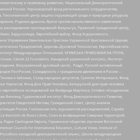
кономическому и правовому развитию, Национальный Демократический
менной России, Черноморский фонд регионального сотрудничества,
, Тихоокеанский центр защиты окружающей среды и природных ресурсов,
 Хармони, Родники дракона, Врачи против насильственного извлечения
по расследованию преследований Фалуньгун, Пражский гражданский центр,
бмен, Бард колледж, Европейский выбор, Фонд Ходорковского,
ное Управление Евангельских Христиан Украинской Христианской Церкви,
огических Предприятий, Церковь Духовной Технологии, Европейская сеть
ий Институт Международных Отношений, КРИМСЬКА ПРАВОЗАХИСНА ГРУПА,
стонии, Calvert 22 Foundation, Канадский украинский конгресс, Институт
ждение, Всеукраинский духовный центр , Риддл, Русский антивоенный
ародов ПостРоссии, Солидарность с гражданским движением в России –
в Тисима и Хабомаи, Съезд народных депутатов, Гринпис Интернешнл, Фонд
ека Чернигов, Фонд Дом Прав Человека, Белорусский дом прав человека
нтр европейских исследований им Вилфрида Мартенса, Сетевое объединение
Чам Финланд, Гудзоновский институт, Фонд Демократического Развития,
актатов Свидетелей Иеговы, Гражданский Совет, Центр анализа
астоящая Россия, Глобальная сеть журналистов-расследователей, Служба
a Asocicion de Rusos Libres, Союз за возвращение Северных территорий,
еста, Радио Свободная Европа, Германское общество изучения Восточной
ouncils for International Education, Cultural Vistas, Institute of
, Российско-канадский демократический альянс, Школа международных