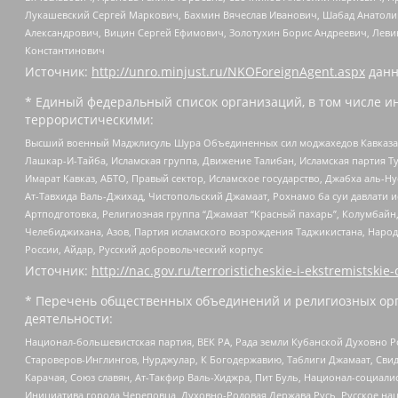
Лукашевский Сергей Маркович, Бахмин Вячеслав Иванович, Шабад Анатоли
Александрович, Вицин Сергей Ефимович, Золотухин Борис Андреевич, Леви
Константинович
Источник:
http://unro.minjust.ru/NKOForeignAgent.aspx
данн
* Единый федеральный список организаций, в том числе и
террористическими:
Высший военный Маджлисуль Шура Объединенных сил моджахедов Кавказа, Ко
Лашкар-И-Тайба, Исламская группа, Движение Талибан, Исламская партия Т
Имарат Кавказ, АБТО, Правый сектор, Исламское государство, Джабха аль-
Ат-Тавхида Валь-Джихад, Чистопольский Джамаат, Рохнамо ба суи давлати и
Артподготовка, Религиозная группа “Джамаат “Красный пахарь”, Колумбайн
Челебиджихана, Азов, Партия исламского возрождения Таджикистана, Народ
России, Айдар, Русский добровольческий корпус
Источник:
http://nac.gov.ru/terroristicheskie-i-ekstremistskie-
* Перечень общественных объединений и религиозных орг
деятельности:
Национал-большевистская партия, ВЕК РА, Рада земли Кубанской Духовно
Староверов-Инглингов, Нурджулар, К Богодержавию, Таблиги Джамаат, Сви
Карачая, Союз славян, Ат-Такфир Валь-Хиджра, Пит Буль, Национал-социал
Инициатива города Череповца, Духовно-Родовая Держава Русь, Русское н