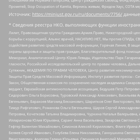
отношений им Нормана Патерсона, Центр Гражданских Свобод, Фонд Бориса
Прометей, Stop Occupation of Karelia, Вернись живым, Фридом Хаус, СОТА 
Источник:
https://minjust.gov.ru/ru/documents/7756/
данные
* Сведения реестра НКО, выполняющих функции иностранн
Лилит, Правозащитная группа Гражданин.Армия.Право, Нижегородский цент
борьбы с коррупцией, Альянс врачей, НАСИЛИЮ.НЕТ, Мы против СПИДа, СВЕ
содействия развитию средств массовой информации, Горячая Линия, В защ
охраны здоровья и защиты прав граждан, Благотворительный фонд помощи ос
Мемориал, Аналитический Центр Юрия Левады, Издательство Парк Гагарина
гласности, Российский исследовательский центр по правам человека, Даль
Сутяжник, АКАДЕМИЯ ПО ПРАВАМ ЧЕЛОВЕКА, Центр развития некоммерческих
Защиты Прав Средств Массовой Информации, Институт развития прессы - Си
Закон, Общественная комиссия по сохранению наследия академика Сахаров
вердикт, Евразийская антимонопольная ассоциация, Бедушев Петр Петрови
Сидорович Ольга Борисовна, Туровский Александр Алексеевич, Васильева А
Евгеньевич, Барахоев Магомед Бекханович, Шарипков Олег Викторович, М
Тимур Рифгатович, Романова Ольга Евгеньевна, Щаров Сергей Алексадрови
Петровна, Кочеткова Татьяна Владимировна, Чуркина Наталья Валерьевна, 
Илларионова Юлия Юрьевна, Саранг Анна Васильевна, Захарова Светлана 
Гефтер Валентин Михайлович, Симонов Алексей Кириллович, Флиге Ирина 
Беляев Сергей Иванович, Голубева Елена Николаевна, Ганнушкина Светлана
Вячеславович, Арапова Галина Юрьевна, Свечников Анатолий Мариевич, П