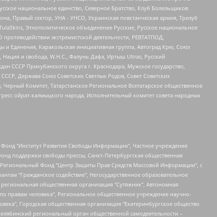
усское национальное единство, Северное Братство, Клуб Болельщиков
а, Правый сектор, УНА - УНСО, Украинская повстанческая армия, Тризуб
 TulaSkins, Этнополитическое объединение Русские, Русское национальное
О противодействии экстремистской деятельности, РЕВТАТПОД,
ы и Единения, Каракольская инициативная группа, Автоград Крю, Союз
 Нация и свобода, W.H.С., Фалунь Дафа, Иртыш Ultras, Русский
ан СССР Прикубанского округа г. Краснодара, Мужское государство,
СССР, Держава Союз Советских Светлых Родов, Совет Советских
в, Черный Комитет, Татарстанское Региональное Всетатарское общественное
гресс ойрат-калмыцкого народа, Исполнительный комитет совета народных
евосточное общественное движение "Маяк", Санкт-Петербургская ЛГБТ-инициативная группа "Выход", Инициативная группа ЛГБТ+ "Реверс", Алексеев Андрей Викторович, Бекбулатова Таисия Львовна, Беляев Иван Михайлович, Владыкина Елена Сергеевна, Гельман Марат Александрович, Никульшина Вероника Юрьевна, Толоконникова Надежда Андреевна, Шендерович Виктор Анатольевич, Общество с ограниченной ответственностью "Данное сообщение", Общество с ограниченной ответственностью Издательский дом "Новая глава", Айнбиндер Александра Александровна, Московский комьюнити-центр для ЛГБТ+инициатив, Благотворительный фонд развития филантропии, Deutsche Welle (Германия, Kurt-Schumacher-Strasse 3, 53113 Bonn), Борзунова Мария Михайловна, Воробьев Виктор Викторович, Голубева Анна Львовна, Константинова Алла Михайловна, Малкова Ирина Владимировна, Мурадов Мурад Абдулгалимович, Осетинская Елизавета Николаевна, Понасенков Евгений Николаевич, Ганапольский Матвей Юрьевич, Киселев Евгений Алексеевич, Борухович Ирина Григорьевна, Дремин Иван Тимофеевич, Дубровский Дмитрий Викторович, Красноярская региональная общественная организация поддержки и развития альтернативных образовательных технологий и межкультурных коммуникаций "ИНТЕРРА", Маяковская Екатерина Алексеевна, Фейгин Марк Захарович, Филимонов Андрей Викторович, Дзугкоева Регина Николаевна, Доброхотов Роман Александрович, Дудь Юрий Александрович, Елкин Сергей Владимирович, Кругликов Кирилл Игоревич, Сабунаева Мария Леонидовна, Семенов Алексей Владимирович, Шаинян Карен Багратович, Шульман Екатерина Михайловна, Асафьев Артур Валерьевич, Вахштайн Виктор Семенович, Венедиктов Алексей Алексеевич, Лушникова Екатерина Евгеньевна, Волков Леонид Михайлович, Невзоров Александр Глебович, Пархоменко Сергей Борисович, Сироткин Ярослав Николаевич, Кара-Мурза Владимир Владимирович, Баранова Наталья Владимировна, Гозман Леонид Яковлевич, Кагарлицкий Борис Юльевич, Климарев Михаил Валерьевич, Милов Владимир Станиславович, Автономная некоммерческая организация Краснодарский центр современного искусства "Типография", Моргенштерн Алишер Тагирович, Соболь Любовь Эдуардовна, Общество с ограниченной ответственностью "ЛИЗА НОРМ", Каспаров Гарри Кимович, Ходорковский Михаил Борисович, Общество с ограниченной ответственностью "Апрельские тезисы", Данилович Ирина Брониславовна, Кашин Олег Владимирович, Петров Николай Владимирович, Пивоваров Алексей Владимирович, Соколов Михаил Владимирович, Цветкова Юлия Владимировна, Чичваркин Евгений Александрович, Комитет против пыток/Команда против пыток, Общество с ограниченной ответственностью "Первый научный", Общество с ограниченной ответственностью "Вертолет и ко", Белоцерковская Вероника Борисовна, Кац Максим Евгеньевич, Лазарева Татьяна Юрьевна, Шаведдинов Руслан Табризович, Яшин Илья Валерьевич, Общество с ограниченной ответственностью "Иноагент ААВ", Алешковский Дмитрий Петрович, Альбац Евгения Марковна, Быков Дмитрий Львович, Галямина Юлия Евгеньевна, Лойко Сергей Леонидович, Мартынов Кирилл Константинович, Медведев Сергей Александрович, Крашенинников Федор Геннадиевич, Гордеева Катерина Вл