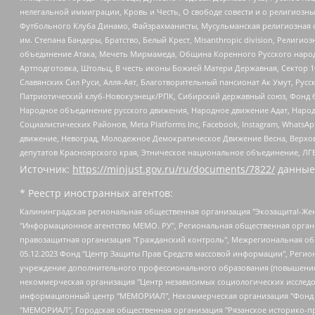
нелегальной иммиграции, Кровь и Честь, О свободе совести и о религиоз
Футбольного Клуба Динамо, Файзрахманисты, Мусульманская религиозная о
им. Степана Бандеры, Братство, Белый Крест, Misanthropic division, Рели
объединение Атака, Мечеть Мирмамеда, Община Коренного Русского народа
Артподготовка, Штольц, В честь иконы Божией Матери Державная, Сектор 1
Славянских Сил Руси, Алля-Аят, Благотворительный пансионат Ак Умут, Русск
Патриотический клуб-Новокузнецк/РПК, Сибирский державный союз, Фонд б
Народное объединение русского движения, Народное движение Адат, Народ
Социалистических Районов, Meta Platforms Inc, Facebook, Instagram, Wha
движение, Невоград, Молодежное Демократическое Движение Весна, Верхов
депутатов Красноярского края, Этническое национальное объединение, ЛГ
Источник:
https://minjust.gov.ru/ru/documents/7822/
данные
* Реестр иностранных агентов:
Калининградская региональная общественная организация "Экозащита!-Женсовет", Фонд содействия защите прав и свобод граждан "Общественный вердикт", Фонд "Институт Развития Свободы Информации", Частное учреждение "Информационное агентство МЕМО. РУ", Региональная общественная организация "Общественная комиссия по сохранению наследия академика Сахарова", Фонд поддержки свободы прессы, Санкт-Петербургская общественная правозащитная организация "Гражданский контроль", Межрегиональная общественная организация "Информационно-просветительский центр "Мемориал", Региональный Фонд "Центр Защиты Прав Средств Массовой Информации", с 05.12.2023 Фонд "Центр Защиты Прав Средств массовой информации", Региональная общественная благотворительная организация помощи беженцам и мигрантам "Гражданское содействие", Негосударственное образовательное учреждение дополнительного профессионального образования (повышение квалификации) специалистов "АКАДЕМИЯ ПО ПРАВАМ ЧЕЛОВЕКА", Свердловская региональная общественная организация "Сутяжник", Автономная некоммерческая организация "Центр независимых социологических исследований", Союз общественных объединений "Российский исследовательский центр по правам человека", Региональное общественное учреждение научно-информационный центр "МЕМОРИАЛ", Некоммерческая организация "Фонд защиты гласности", Автономная некоммерческая организация "Институт прав человека", Городская общественная организация "Екатеринбургское общество "МЕМОРИАЛ", Городская общественная организация "Рязанское историко-просветительское и правозащитное общество "Мемориал" (Рязанский Мемориал), Челябинский региональный орган общественной самодеятельности – женское общественное объединение "Женщины Евразии", Челябинский региональный орган общественной самодеятельности "Уральская правозащитная группа", Фонд содействия защите здоровья и социальной справедливости имени Андрея Рылькова, Автономная Некоммерческая Организация "Аналитический Центр Юрия Левады", Автономная некоммерческая организация социальной поддержки населения "Проект Апрель", Региональная общественная организация помощи женщинам и детям, находящимся в кризисной ситуации "Информационно-методический центр "Анна", Фонд содействия развитию массовых коммуникаций и правовому просвещению "Так-так-Так", Фонд содействия устойчивому развитию "Серебряная тайга", Свердловский региональный общественный фонд социальных проектов "Новое время", "Idel.Реалии", Кавказ.Реалии, Крым.Реалии, Телеканал Настоящее Время, Татаро-башкирская служба Радио Свобода (Azatliq Radiosi), Радио Свободная Европа/Радио Свобода (PCE/PC), "Сибирь.Реалии", "Фактограф", Благотворительный фонд помощи осужденным и их семьям, Автономная некоммерческая организация "Институт глобализации и социальных движений", Фонд "В защиту прав заключенных", Частное учреждение "Центр поддержки и содействия развитию средств массовой информации", Пензенский региональный общественный благотворительный фонд "Гражданский союз", "Север.Реалии", Некоммерческая организация Фонд "Правовая инициатива", Общество с ограниченной ответственностью "Радио Свободная Европа/Радио Свобода", Чешское информационное агентство "MEDIUM-ORIENT", Красноярская региональная общественная организация "Мы против СПИДа", Камалягин Денис Николаевич, Маркелов Сергей Евгеньевич, Пономарев Лев Александрович, Савицкая Людмила Алексеевна, Автоно