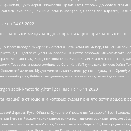
й Ефимович, Сухих Дарья Николаевна, Орлов Олег Петрович, Добровольская Анн
нсон Лев Семенович, Локшина Татьяна Иосифовна, Орлов Олег Петрович, Поляк
ые на
24.03.2022
ностранных и международных организаций, признанных в соотв
нгресс народов Ичкерии и Дагестана, База, Асбат аль-Ансар, Священная война,
уркестана, Общество социальных реформ, Общество возрождения исламского насл
Нусра ли-Ахль аш-Шам, Народное ополчение имени К. Минина и Д. Пожарского, Ад
сломи, Террористическое сообщество Сеть, Катиба Таухид валь-Джихад, Хайят Тах
, Хатлонский джамаат, Мусульманская религиозная группа п. Кушкуль г. Оренбу
ная самооборона, Дуббайский джамаат, московская ячейка, Батал-Хаджи Белхор
organizacii-i-materialy.html
данные на
16.11.2023
анизаций в отношении которых судом принято вступившее в з
 Родовой Державы Русь, Община Духовного Управления Асгардской Веси Беловод
детели Иеговы, Русское национальное единство, Национал-социалистическое об
истическая рабочая партия России, Славянский союз, Формат-18, Благородный Ор
ациональное единство, Древнерусской Инглистической церкви Православных Ста