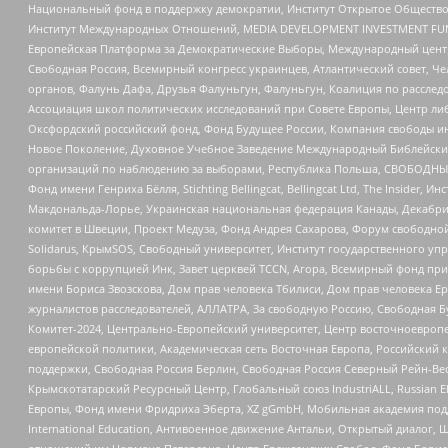
Национальный фонд в поддержку демократии, Институт Открытое Общество
Институт Международных Отношений, MEDIA DEVELOPMENT INVESTMENT FUND,
Европейская Платформа за Демократические Выборы, Международный цент
Свободная Россия, Всемирный конгресс украинцев, Атлантический совет, Ч
органов, Фалунь Дафа, Друзья Фалуньгун, Фалуньгун, Коалиция по рассле
Ассоциация школ политических исследований при Совете Европы, Центр ли
Оксфордский российский фонд, Фонд Будущее России, Компания свободы ин
Новое Поколение, Духовное Учебное Заведение Международный Библейский
организаций по наблюдению за выборами, Республика Польша, СВОБОДНЫЙ
Фонд имени Генриха Бёлля, Stichting Bellingcat, Bellingcat Ltd, The Inside
Макдональда-Лорье, Украинская национальная федерация Канады, Декабрис
комитет в Швеции, Проект Медуза, Фонд Андрея Сахарова, Форум свободной 
Solidarus, КрымSOS, Свободный университет, Институт государственного у
борьбы с коррупцией Инк, Завет церквей TCCN, Агора, Всемирный фонд при
имени Бориса Звозскова, Дом прав человека Тбилиси, Дом прав человека Ер
журналистов расследователей, АЛЛАТРА, За свободную Россию, Свободная Б
Комитет-2024, Центрально-Европейский университет, Центр восточноевроп
европейской политики, Академическая сеть Восточная Европа, Российский к
поддержки, Свободная Россия Берлин, Свободная Россия Северный Рейн-Вест
Крымскотатарский Ресурсный Центр, Глобальный союз IndustriALL, Russian E
Европы, Фонд имени Фридриха Эберта, XZ gGmbH, Мобильная академия поддержк
International Education, Антивоенное движение Антальи, Открытый диало