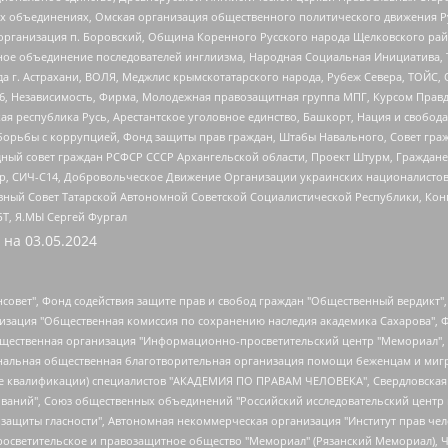
ных объединениях, Омская организация общественного политического движения Р
рганизация п. Боровский, Община Коренного Русского народа Щелковского район
гиозное объединение последователей инглиизма, Народная Социальная Инициатива,
 г. Астрахани, ВОЛЯ, Меджлис крымскотатарского народа, Рубеж Севера, ТОЙС, 
6, Независимость, Фирма, Молодежная правозащитная группа МПГ, Курсом Правд
ая республика Русь, Арестантское уголовное единство, Башкорт, Нация и свобода,
орьбы с коррупцией, Фонд защиты прав граждан, Штабы Навального, Совет гражд
ный совет граждан РСФСР СССР Архангельской области, Проект Штурм, Граждане 
tsApp, СИЧ-С14, Добровольческое Движение Организации украинских националисто
ный Совет Татарской Автономной Советской Социалистической Республики, Кон
БТ, Я.МЫ Сергей Фургал
 на
03.05.2024
мная некоммерческая организация "Центр по работе с проблемой насилия "НАСИЛИЮ.НЕТ", Межрегиональный профессиональный союз работников здравоохранения "Альянс врачей", Юридическое лицо, зарегистрированное в Латвийской Республике, SIA "Medusa Project" (регистрационный номер 40103797863, дата регистрации 10.06.2014), Некоммерческая организация "Фонд по борьбе с коррупцией", Автономная некоммерческая организация "Институт права и публичной политики", Баданин Роман Сергеевич, Гликин Максим Александрович, Железнова Мария Михайловна, Лукьянова Юлия Сергеевна, Маетная Елизавета Витальевна, Маняхин Петр Борисович, Чуракова Ольга Владимировна, Ярош Юлия Петровна, Юридическое лицо "The Insider SIA", зарегистрированное в Риге, Латвийская Республика (дата регистрации 26.06.2015), являющееся администратором доменного имени интернет-издания "The Insider SIA", https://theins.ru, Постернак Алексей Евгеньевич, Рубин Михаил Аркадьевич, Анин Роман Александрович, Юридическое лицо Istories fonds, зарегистрированное в Латвийской Республике (регистрационный номер 50008295751, дата регистрации 24.02.2020), Великовский Дмитрий Александрович, Долинина Ирина Николаевна, Мароховская Алеся Алексеевна, Шлейнов Роман Юрьевич, Шмагун Олеся Валентиновна, Общество с ограниченной ответственностью "Альтаир 2021", Общество с ограниченной ответственностью "Вега 2021", Общество с ограниченной ответственностью "Главный редактор 2021", Общество с ограниченной ответственностью "Ромашки монолит", Важенков Артем Валерьевич, Ивановская областная общественная организация "Центр гендерных исследований", Гурман Юрий Альбертович, Медиапроект "ОВД-Инфо", Егоров Владимир Владимирович, Жилинский Владимир Александрович, Общество с ограниченной ответственностью "ЗП", Иванова София Юрьевна, Карезина Инна Павловна, Кильтау Екатерина Викторовна, Петров Алексей Викторович, Пискунов Сергей Евгеньевич, Смирнов Сергей Сергеевич, Тихонов Михаил Сергеевич, Общество с ограниченной ответственностью "ЖУРНАЛИСТ-ИНОСТРАННЫЙ АГЕНТ", Арапова Галина Юрьевна, Вольтская Татьяна Анатольевна, Американская компания "Mason G.E.S. Anonymous Foundation" (США), являющаяся владельцем интернет-издания https://mnews.world/, Компания "Stichting Bellingcat", зарегистрированная в Нидерландах (дата регистрации 11.07.2018), Захаров Андрей Вячеславович, Клепиковская Екатерина Дмитриевна, Общество с ограниченной ответственностью "МЕМО", Перл Роман Александрович, Симонов Евгений Алексеевич, Соловьева Елена Анатольевна, Сотников Даниил Владимирович, Сурначева Елизавета Дмитриевна, Автономная некоммерческая организация по защите прав человека и информированию населения "Якутия – Наше Мнение", Общество с ограниченной ответственностью "Москоу диджитал медиа", с 26.01.2023 Общество с ограниченной ответственностью "Чайка Белые сады", Ветошкина Валерия Валерьевна, Заговора Максим Александрович, Межрегиональное общественное движение "Российская ЛГБТ - сеть", Оленичев Максим Владимирович, Павлов Иван Юрьевич, Скворцова Елена Сергеевна, Общество с ограниченной ответственностью "Как бы инагент", Кочетков Игорь Викторович, Общество с ограниченной ответственностью "Честные выборы", Еланчик Олег Александрович, Общество с ограниченной ответственностью "Нобелевский призыв", Гималова Регина Эмилевна, Григорьев Андрей Валерьевич, Григорьева Алина Александровна, Ассоциация по содействию защите прав призывников, альтернативнослужащих и военнослужащих "Правозащитная группа "Гражданин.Армия.Право", Хисамова Регина Фаритовна, Автономная некоммерческая организация по реализации социально-правовых программ "Лилит", Дальн