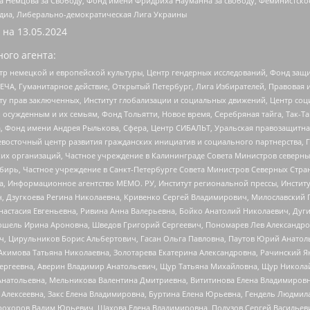
 Немцова за Свободу, Фонд имени Фридриха Науманна за свободу, Феминистско
медиа, Либерально-демократическая Лига Украины
 на
13.05.2024
ого агента:
р немецкой и европейской культуры, Центр гендерных исследований, Фонд защи
ЧА, Гуманитарное действие, Открытый Петербург, Лига Избирателей, Правовая 
иту прав заключенных, Институт глобализации и социальных движений, Центр 
ужденным и их семьям, Фонд Тольятти, Новое время, Серебряная тайга, Так-Так-
, Фонд имени Андрея Рылькова, Сфера, Центр СИБАЛЬТ, Уральская правозащитна
невосточный центр развития гражданских инициатив и социального партнерства, 
 организаций, Частное учреждение в Калининграде Совета Министров северных 
бирь, Частное учреждение в Санкт-Петербурге Совета Министров Северных Стра
а, Информационное агентство МЕМО. РУ, Институт региональной прессы, Инсти
ч, Дзугкоева Регина Николаевна, Кривенко Сергей Владимирович, Милославски
настасия Евгеньевна, Ривина Анна Валерьевна, Бойко Анатолий Николаевич, Дуг
ошель Ирина Ароновна, Шведов Григорий Сергеевич, Пономарев Лев Александро
ч, Цирульников Борис Альбертович, Гасан Ольга Павловна, Паутов Юрий Анато
Акимова Татьяна Николаевна, Золотарева Екатерина Александровна, Рачинский Я
Сергеевна, Аверин Владимир Анатольевич, Щур Татьяна Михайловна, Щур Никола
Анатольевна, Мельникова Валентина Дмитриевна, Вититинова Елена Владимировн
 Алексеевна, Закс Елена Владимировна, Буртина Елена Юрьевна, Гендель Людмил
рохоров Вадим Юрьевич, Шахова Елена Владимировна, Подузов Сергей Васильеви