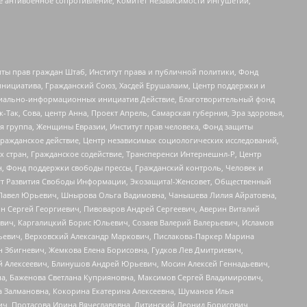
е антивоенное сопротивление, Комитет независимости Ингушетии,
ты прав граждан Штаб, Институт права и публичной политики, Фонд
инициатива, Гражданский Союз, Хасдей Ерушалаим, Центр поддержки и
социально-информационных инициатив Действие, Благотворительный фонд
Так, Сова, центр Анна, Проект Апрель, Самарская губерния, Эра здоровья,
я группа, Женщины Евразии, Институт прав человека, Фонд защиты
Гражданское действие, Центр независимых социологических исследований,
стран, Гражданское содействие, Трансперенси Интернешнл-Р, Центр
н, Фонд поддержки свободы прессы, Гражданский контроль, Человек и
тут Развития Свободы Информации, Экозащита!-Женсовет, Общественный
й Павел Юрьевич, Шнырова Ольга Вадимовна, Чанышева Лилия Айратовна,
ин Сергей Георгиевич, Пивоваров Андрей Сергеевич, Аверин Виталий
вич, Каргалицкий Борис Юльевич, Созаев Валерий Валерьевич, Исламов
льевич, Верховский Александр Маркович, Пислакова-Паркер Марина
н Збигневич, Жемкова Елена Борисовна, Гудков Лев Дмитриевич,
й Алексеевич, Блинушов Андрей Юрьевич, Мосин Алексей Геннадьевич,
а, Баженова Светлана Куприяновна, Максимов Сергей Владимирович,
а Залмановна, Кокорина Екатерина Алексеевна, Шуманов Илья
ч, Протасова Ирина Вячеславовна, Литинский Леонид Борисович,