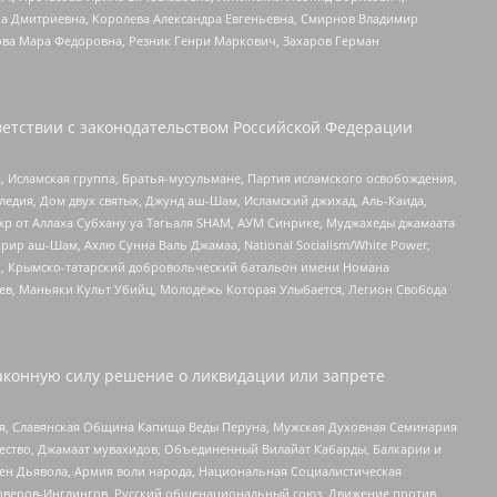
а Дмитриевна, Королева Александра Евгеньевна, Смирнов Владимир
ова Мара Федоровна, Резник Генри Маркович, Захаров Герман
етствии с законодательством Российской Федерации
 Исламская группа, Братья-мусульмане, Партия исламского освобождения,
едия, Дом двух святых, Джунд аш-Шам, Исламский джихад, Аль-Каида,
жр от Аллаха Субхану уа Тагьаля SHAM, АУМ Синрике, Муджахеды джамаата
рир аш-Шам, Ахлю Сунна Валь Джамаа, National Socialism/White Power,
рг, Крымско-татарский добровольческий батальон имени Номана
оев, Маньяки Культ Убийц, Молодёжь Которая Улыбается, Легион Свобода
аконную силу решение о ликвидации или запрете
ья, Славянская Община Капища Веды Перуна, Мужская Духовная Семинария
щество, Джамаат мувахидов, Объединенный Вилайат Кабарды, Балкарии и
ден Дьявола, Армия воли народа, Национальная Социалистическая
роверов-Инглингов, Русский общенациональный союз, Движение против