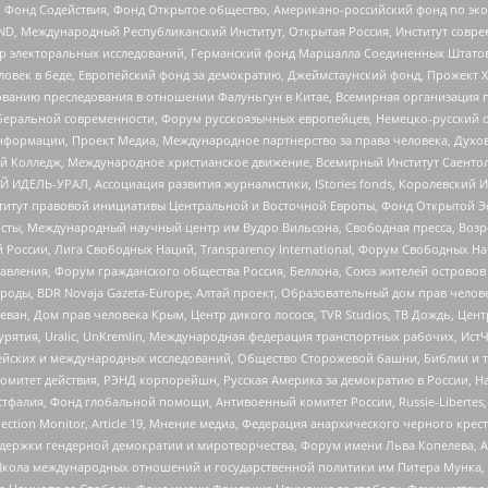
 Фонд Содействия, Фонд Открытое общество, Американо-российский фонд по э
 Международный Республиканский Институт, Открытая Россия, Институт совре
р электоральных исследований, Германский фонд Маршалла Соединенных Штатов
еловек в беде, Европейский фонд за демократию, Джеймстаунский фонд, Прожект
дованию преследования в отношении Фалуньгун в Китае, Всемирная организация 
беральной современности, Форум русскоязычных европейцев, Немецко-русский о
формации, Проект Медиа, Международное партнерство за права человека, Духов
 Колледж, Международное христианское движение, Всемирный Институт Саентол
 ИДЕЛЬ-УРАЛ, Ассоциация развития журналистики, IStories fonds, Королевск
r, Институт правовой инициативы Центральной и Восточной Европы, Фонд Открытой Э
ты, Международный научный центр им Вудро Вильсона, Свободная пресса, Возро
России, Лига Свободных Наций, Transparеncy International, Форум Свободных Н
правления, Форум гражданского общества Россия, Беллона, Союз жителей острово
роды, BDR Novaja Gazeta-Europe, Алтай проект, Образовательный дом прав челов
еван, Дом прав человека Крым, Центр дикого лосося, TVR Studios, ТВ Дождь, Це
урятия, Uralic, UnKremlin, Международная федерация транспортных рабочих, Ист
ейских и международных исследований, Общество Сторожевой башни, Библии и тр
омитет действия, РЭНД корпорейшн, Русская Америка за демократию в России, Н
фалия, Фонд глобальной помощи, Антивоенный комитет России, Russie-Libertes, L
lection Monitor, Article 19, Мнение медиа, Федерация анархического черного кр
и гендерной демократии и миротворчества, Форум имени Льва Копелева, American C
г, Школа международных отношений и государственной политики им Питера Мунка