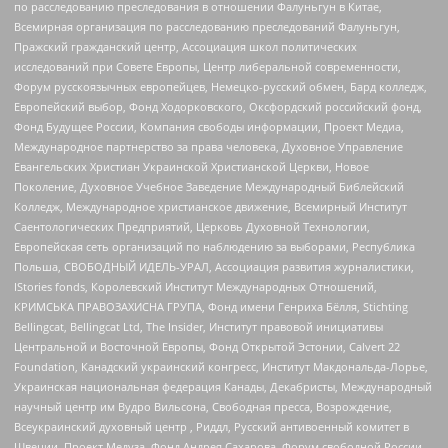
по расследованию преследования в отношении Фалуньгун в Китае,
Всемирная организация по расследованию преследований Фалуньгун,
Пражский гражданский центр, Ассоциация школ политических
исследований при Совете Европы, Центр либеральной современности,
Форум русскоязычных европейцев, Немецко-русский обмен, Бард колледж,
Европейский выбор, Фонд Ходорковского, Оксфордский российский фонд,
Фонд Будущее России, Компания свободы информации, Проект Медиа,
Международное партнерство за права человека, Духовное Управление
Евангельских Христиан Украинской Христианской Церкви, Новое
Поколение, Духовное Учебное Заведение Международный Библейский
Колледж, Международное христианское движение, Всемирный Институт
Саентологических Предприятий, Церковь Духовной Технологии,
Европейская сеть организаций по наблюдению за выборами, Республика
Польша, СВОБОДНЫЙ ИДЕЛЬ-УРАЛ, Ассоциация развития журналистики,
IStories fonds, Королевский Институт Международных Отношений,
КРИМСЬКА ПРАВОЗАХИСНА ГРУПА, Фонд имени Генриха Бёлля, Stichting
Bellingcat, Bellingcat Ltd, The Insider, Институт правовой инициативы
Центральной и Восточной Европы, Фонд Открытой Эстонии, Calvert 22
Foundation, Канадский украинский конгресс, Институт Макдональда-Лорье,
Украинская национальная федерация Канады, Декабристы, Международный
научный центр им Вудро Вильсона, Свободная пресса, Возрождение,
Всеукраинский духовный центр , Риддл, Русский антивоенный комитет в
Швеции, Проект Медуза, Фонд Андрея Сахарова, Форум свободной России,