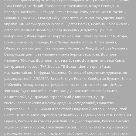
Лига Свободных Наций, Transparеncy International, Форум Свободных
Народов ПостРоссии, Солидарность с гражданским движением в России –
Solidarus, КрымSOS, Свободный университет, Институт государственного
управления, Форум гражданского общества Россия, Беллона, Союз жителей
островов Тисима и Хабомаи, Съезд народных депутатов, Гринпис
Интернешнл, Фонд борьбы с коррупцией Инк, Завет церквей TCCN, Агора,
Всемирный фонд природы, BDR Novaja Gazeta-Europe, Алтай проект,
Образовательный дом прав человека Чернигов, Фонд Дом Прав Человека,
Белорусский дом прав человека имени Бориса Звозскова, Дом прав
человека Тбилиси, Дом прав человека Ереван, Дом прав человека Крым,
Центр дикого лосося, TVR Studios, ТВ Дождь, Центр европейских
исследований им Вилфрида Мартенса, Сетевое объединение журналистов
расследователей, АЛЛАТРА, За свободную Россию, Свободная Бурятия, Uralic,
UnKremlin, Международная федерация транспортных рабочих, ИстЧам
Финланд, Гудзоновский институт, Фонд Демократического Развития,
Комитет-2024, Центрально-Европейский университет, Центр
восточноевропейских и международных исследований, Общество
Сторожевой башни, Библии и трактатов Свидетелей Иеговы, Гражданский
Совет, Центр анализа европейской политики, Академическая сеть Восточная
Европа, Российский комитет действия, РЭНД корпорейшн, Русская Америка
за демократию в России, Настоящая Россия, Глобальная сеть журналистов-
расследователей, Служба поддержки, Свободная Россия Берлин, Свободная