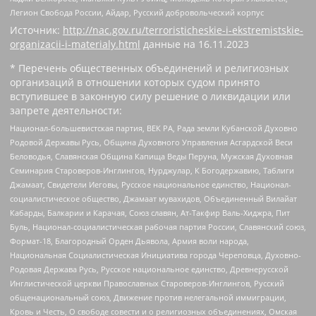
Легион Свобода России, Айдар, Русский добровольческий корпус
Источник:
http://nac.gov.ru/terroristicheskie-i-ekstremistskie-
organizacii-i-materialy.html
данные на
16.11.2023
* Перечень общественных объединений и религиозных
организаций в отношении которых судом принято
вступившее в законную силу решение о ликвидации или
запрете деятельности:
Национал-большевистская партия, ВЕК РА, Рада земли Кубанской Духовно
Родовой Державы Русь, Община Духовного Управления Асгардской Веси
Беловодья, Славянская Община Капища Веды Перуна, Мужская Духовная
Семинария Староверов-Инглингов, Нурджулар, К Богодержавию, Таблиги
Джамаат, Свидетели Иеговы, Русское национальное единство, Национал-
социалистическое общество, Джамаат мувахидов, Объединенный Вилайат
Кабарды, Балкарии и Карачая, Союз славян, Ат-Такфир Валь-Хиджра, Пит
Буль, Национал-социалистическая рабочая партия России, Славянский союз,
Формат-18, Благородный Орден Дьявола, Армия воли народа,
Национальная Социалистическая Инициатива города Череповца, Духовно-
Родовая Держава Русь, Русское национальное единство, Древнерусской
Инглистической церкви Православных Староверов-Инглингов, Русский
общенациональный союз, Движение против нелегальной иммиграции,
Кровь и Честь, О свободе совести и о религиозных объединениях, Омская