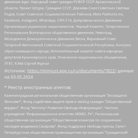
движение Адат, Народный совет граждан РСФСР СССР Архангельской
области, Проект Штурм, Граждане СССР, Держава Союз Советских Светлых
Родов, Совет Советских Социалистических Районов, Meta Platforms Inc,
Facebook, Instagram, WhatsApp, СИЧ-С14, Добровольческое Движение
Организации украинских националистов, Черный Комитет, Татарстанское
Региональное Всетатарское общественное движение, Невоград,
Молодежное Демократическое Движение Весна, Верховный Совет
Татарской Автономной Советской Социалистической Республики, Конгресс
ойрат-калмыцкого народа, Исполнительный комитет совета народных
депутатов Красноярского края, Этническое национальное объединение,
ЛГБТ, Я.МЫ Сергей Фургал
Источник:
https://minjust.gov.ru/ru/documents/7822/
данные
на
03.05.2024
* Реестр иностранных агентов:
Калининградская региональная общественная организация "Экозащита!-Женсовет", Фонд содействия защите прав и свобод граждан "Общественный вердикт", Фонд "Институт Развития Свободы Информации", Частное учреждение "Информационное агентство МЕМО. РУ", Региональная общественная организация "Общественная комиссия по сохранению наследия академика Сахарова", Фонд поддержки свободы прессы, Санкт-Петербургская общественная правозащитная организация "Гражданский контроль", Межрегиональная общественная организация "Информационно-просветительский центр "Мемориал", Региональный Фонд "Центр Защиты Прав Средств Массовой Информации", с 05.12.2023 Фонд "Центр Защиты Прав Средств массовой информации", Региональная общественная благотворительная организация помощи беженцам и мигрантам "Гражданское содействие", Негосударственное образовательное учреждение дополнительного профессионального образования (повышение квалификации) специалистов "АКАДЕМИЯ ПО ПРАВАМ ЧЕЛОВЕКА", Свердловская региональная общественная организация "Сутяжник", Автономная некоммерческая организация "Центр независимых социологических исследований", Союз общественных объединений "Российский исследовательский центр по правам человека", Региональное общественное учреждение научно-информационный центр "МЕМОРИАЛ", Некоммерческая организация "Фонд защиты гласности", Автономная некоммерческая организация "Институт прав человека", Городская общественная организация "Екатеринбургское общество "МЕМОРИАЛ", Городская общественная организация "Рязанское историко-просветительское и правозащитное общество "Мемориал" (Рязанский Мемориал), Челябинский региональный орган общественной самодеятельности – женское общественное объединение "Женщины Евразии", Челябинский региональный орган общественной самодеятельности "Уральская правозащитная группа", Фонд содействия защите здоровья и социальной справедливости имени Андрея Рылькова, Автономная Некоммерческая Организация "Аналитический Центр Юрия Левады", Автономная некоммерческая организация социальной поддержки населения "Проект Апрель", Региональная общественная организация помощи женщинам и детям, находящимся в кризисной ситуации "Информационно-методический центр "Анна", Фонд содействия развитию массовых коммуникаций и правовому просвещению "Так-так-Так", Фонд содействия устойчивому развитию "Серебряная тайга", Свердловский региональный общественный фонд социальных проектов "Новое время", "Idel.Реалии", Кавказ.Реалии, Крым.Реалии, Телеканал Настоящее Время, Татаро-башкирская служба Радио Свобода (Azatliq Radiosi), Радио Свободная Европа/Радио Свобода (PCE/PC), "Сибирь.Реалии", "Фактограф", Благотворительный фонд помощи осужденным и их семьям, Автономная некоммерческая организация "Институт глобализации и социальных движений", Фонд "В защиту прав заключенных", Частное учреждение "Центр поддержки и содействия развитию средств массовой информации", Пензенский региональный общественный благотворительный фонд "Гражданский союз", "Север.Реалии", Некоммерческая организация Фонд "Правовая инициатива", Общество с ограниченной ответственностью "Радио Свободная Европа/Радио Свобода", Чешское информационное агентство "MEDIUM-ORIENT", Красноярская региональная общественная организация "Мы против СПИДа", Камалягин Денис Николаевич, Маркелов Сергей Евгеньевич, Пономарев Лев Александрович, Савицкая Людмила Алексеевна, Автономная некоммерческая организация "Центр по работе с проблемой насилия "НАСИЛИЮ.НЕТ", Межрегиональный профессиональный союз работников здравоохранения "Альянс врачей", Юридическое лицо, зарегистрированное в Латвийской Республике, SIA "Medusa Project" (регистрационный номер 40103797863, дата регистрации 10.06.2014), Некоммерческая организация "Фонд по борьбе с коррупцией", Автономная некоммерческая организация "Институт права и публичной политики", Баданин Роман Сергеевич, Гликин Максим Александрович, Железнова Мария Михайловна, Лукьянова Юлия Сергеевна, Маетная Елизавета Витальевна, Маняхин Петр Борисович, Чуракова Ольга Владимировна, Ярош Юлия Петровна, Юридическое лицо "The Insider SIA", зарегистрированное в Риге, Латвийская Республика (дата регистрации 26.06.2015), являющееся администратором доменного имени интернет-издания "The Insider SIA", https://theins.ru, Постернак Алексей Евгеньевич, Рубин Михаил Аркадьевич, Анин Роман Александрович, Юридическое лицо Istories fonds, зарегистрированное в Латвийской Республике (регистрационный номер 50008295751, дата регистрации 24.02.2020), Великовский Дмитрий Александрович, Долинина Ирина Николаевна, Мароховская Алеся Алексеевна, Шлейнов Роман Юрьевич, Шмагун Олеся Валентиновна, Общество с ограниченной ответственностью "Альтаир 2021", Общество с ограниченной ответственностью "Вега 2021", Общество с ограниченной ответственностью "Главный редактор 2021", Общество с ограниченной ответственностью "Ромашки монолит", Важенков Артем Валерьевич, Ивановская областная общественная организация "Центр гендерных исследований", Гурман Юрий Альбертович, Медиапроект "ОВД-Инфо", Егоров Владимир Владимирович, Жилинский Владимир Александрович, Общество с ограниченной ответственностью "ЗП", Иванова София Юрьевна, Карезина Инна Павловна, Кильтау Екатерина Викторовна, Петров Алексей Викторович, Пискунов Сергей Евгеньевич, Смирнов Сергей Сергеевич, Тихонов Михаил Сергеевич, Общество с ограниченной ответственностью "ЖУРНАЛИСТ-ИНОСТРАННЫЙ АГЕНТ", Арапова Галина Юрьевна, Вольтская Татьяна Анатольевна, Американская компания "Mason G.E.S. Anonymous Foundation" (США), являющаяся владельцем интернет-издания https://mnews.world/, Компания "Stichting Bellingcat", зарегистрированная в Нидерландах (дата регистрации 11.07.2018), Захаров Андрей Вячеславович, Клепиковская Екатерина Дмитриевна, Общество с ограниченной ответственностью "МЕМО", Перл Роман Александрович, Симонов Евгений Алексеевич, Соловьева Елена Анатольевна, Сотников Даниил Владимирович, Сурначева Елизавета Дмитриевна, Автономная некоммерческая организация по защите прав человека и информированию населения "Якутия – Наше Мнение", Общество с ограниченной ответственностью "Москоу диджитал медиа", с 26.01.2023 Общество с ограниченной ответственностью "Чайка Белые сады", Ветошкина Валерия Валерьевна, Заговора Максим Александрович, Межрегиональное общественное движение "Российская ЛГБТ - сеть", Оленичев Максим Владимирович, Павлов Иван Юрьевич, Скворцова Елена Сергеевна, Общество с ограниченной ответственностью "Как бы инагент", Кочетков Игорь Викторович, Общество с ограниченной ответственностью "Честные выборы", Еланчик Олег Александрович, Общество с ограниченной ответственностью "Нобелевский призыв", Гималова Регина Эмилевна, Григорьев Андрей Валерьевич, Григорьева Алина Александровна, Ассоциация по содействию защите прав призывников, альтернативнослужащих и военнослужащих "Правозащитная группа "Гражданин.Армия.Право", Хисамова Регина Фаритовна, Автономная некоммерческая организация по реализации социально-правовых программ "Лилит", Дальневосточное общественное движение "Маяк", Санкт-Петербургская ЛГБТ-инициативная группа "Выход", Инициативная группа ЛГБТ+ "Реверс", Алексеев Андрей Викторович, Бекбулатова Таисия Львовна, Беляев Иван Михайлович, Владыкина Елена Сергеевна, Гельман Марат Александрович, Никульшина Вероника Юрьевна, Толоконникова Надежда Андреевна, Шендерович Виктор Анатольевич, Общество с ограниченной ответственностью "Данное сообщение", Общество с ограниченной ответственностью Издательский дом "Новая глава", Айнбиндер Александра Александровна, Московский комьюнити-центр для ЛГБТ+инициатив, Благотворительный фонд развития филантропии, Deutsche Welle (Германия, Kurt-Schumacher-Strasse 3, 53113 Bonn), Борзунова Мария Михайловна, Воробьев Виктор Викторович, Голубева Анна Львовна, Константинова Алла Михайловна, Малкова Ирина Владимировна, Мурадов Мурад Абдулгалимович, Осетинская Елизавета Николаевна, Понасенков Евгений Николаевич, Ганапольский Матвей Юрьевич, Киселев Евгений Алексеевич, Борухович Ирина Григорьевна, Дремин Иван Тимофеевич, Дубровский Дмитрий Викторович, Красноярская региональная общественная организация поддержки и развития альтернативных образовательных технологий и межкультурных коммуникаций "ИНТЕРРА", Маяковская Екатерина Алексеевна, Фейгин Марк Захарович, Филимонов Андрей Викторович, Дзугкоева Регина Николаевна, Доброхотов Роман Александрович, Дудь Юрий Александрович, Елкин Сергей Владимирович, Кругликов Кирилл Игоревич, Сабунаева Мария Леонидовна, Семенов Алексей Владимирович, Шаинян Карен Багратович, Шульман Екатерина Михайловна, Асафьев Артур Валерьевич, Вахштайн Виктор Семенович, Венедиктов Алексей Алексеевич, Лушникова Екатерина Евгеньевна, Волков Леонид Михайлович, Невзоров Александр Глебович, Пархоменко Сергей Борисович, Сироткин Ярослав Николаевич, Кара-Мурза Владимир Владимирович, Баранова Наталья Владимировна, Гозман Леонид Яковлевич, Кагарлицкий Борис Юльевич, Климарев Михаил Валерьевич, Милов Владимир Станиславович, Автономная некоммерческая организация Краснодарский центр современного искусства "Типография", Моргенштерн Алишер Тагирович, Соболь Любовь Эдуардовна, Общество с ограниченной ответственностью "ЛИЗА НОРМ", Каспаров Гарри Кимович, Ходорковский Михаил Борисович, Общество с ограниченной ответственностью "Апрельские тезисы", Данилович Ирина Брониславовна, Кашин Олег Владимирович, Петров Николай Владимирович, Пивоваров Алексей Владимирович, Соколов Михаил Владимирович, Цветкова Юлия Владимировна, Чичваркин Евгений Александрович, Комитет против пыток/Команда против пыток, Общество с ограниченной ответственностью "Первый научный", Общество с ограниченной ответственностью "Вертолет и ко", Белоцерковская Вероника Борисовна, Кац Максим Евгеньевич, Лазарева Татьяна Юрьевна, Шаведдинов Руслан Табризович, Яшин Илья Валерьевич, Общество с ограниченной ответственностью "Иноагент ААВ", Алешковский Дмитрий Петрович, Альбац Евгения Марковна, Быков Дмитрий Львович, Галямина Юлия Евгеньевна, Лойко Сергей Леонидович, Мартынов Кирилл Константинович, Медведев Сергей Александрович, Крашенинников Федор Геннадиевич, Гордеева Катерина Вл