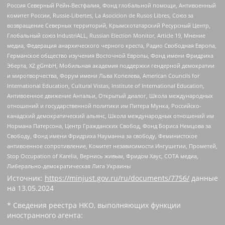
Россия Северный Рейн-Вестфалия, Фонд глобальной помощи, Антивоенный
комитет России, Russie-Libertes, La Asocicion de Rusos Libres, Союз за
возвращение Северных территорий, Крымскотатарский Ресурсный Центр,
Глобальный союз IndustriALL, Russian Election Monitor, Article 19, Мнение
медиа, Федерация анархического черного креста, Радио Свободная Европа,
Германское общество изучения Восточной Европы, Фонд имени Фридриха
Эберта, XZ gGmbH, Мобильная академия поддержки гендерной демократии
и миротворчества, Форум имени Льва Копелева, American Councils for
International Education, Cultural Vistas, Institute of International Education,
Антивоенное движение Антальи, Открытый диалог, Школа международных
отношений и государственной политики им Питера Мунка, Российско-
канадский демократический альянс, Школа международных отношений им
Нормана Патерсона, Центр Гражданских Свобод, Фонд Бориса Немцова за
Свободу, Фонд имени Фридриха Науманна за свободу, Феминистское
антивоенное сопротивление, Комитет независимости Ингушетии, Прометей,
Stop Occupation of Karelia, Вернись живым, Фридом Хаус, СОТА медиа,
Либерально-демократическая Лига Украины
Источник:
https://minjust.gov.ru/ru/documents/7756/
данные
на
13.05.2024
* Сведения реестра НКО, выполняющих функции
иностранного агента: