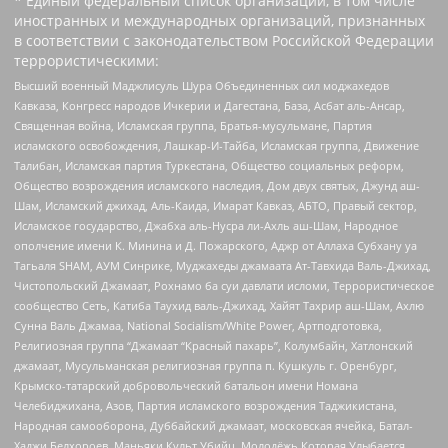
* Единый федеральный список организаций, в том числе
иностранных и международных организаций, признанных
в соответствии с законодательством Российской Федерации
террористическими:
Высший военный Маджлисуль Шура Объединенных сил моджахедов
Кавказа, Конгресс народов Ичкерии и Дагестана, База, Асбат аль-Ансар,
Священная война, Исламская группа, Братья-мусульмане, Партия
исламского освобождения, Лашкар-И-Тайба, Исламская группа, Движение
Талибан, Исламская партия Туркестана, Общество социальных реформ,
Общество возрождения исламского наследия, Дом двух святых, Джунд аш-
Шам, Исламский джихад, Аль-Каида, Имарат Кавказ, АБТО, Правый сектор,
Исламское государство, Джабха аль-Нусра ли-Ахль аш-Шам, Народное
ополчение имени К. Минина и Д. Пожарского, Аджр от Аллаха Субхану уа
Тагьаля SHAM, АУМ Синрике, Муджахеды джамаата Ат-Тавхида Валь-Джихад,
Чистопольский Джамаат, Рохнамо ба суи давлати исломи, Террористическое
сообщество Сеть, Катиба Таухид валь-Джихад, Хайят Тахрир аш-Шам, Ахлю
Сунна Валь Джамаа, National Socialism/White Power, Артподготовка,
Религиозная группа “Джамаат “Красный пахарь”, Колумбайн, Хатлонский
джамаат, Мусульманская религиозная группа п. Кушкуль г. Оренбург,
Крымско-татарский добровольческий батальон имени Номана
Челебиджихана, Азов, Партия исламского возрождения Таджикистана,
Народная самооборона, Дуббайский джамаат, московская ячейка, Батал-
Хаджи Белхороев, Маньяки Культ Убийц, Молодёжь Которая Улыбается,