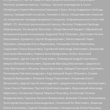
Институт развития прессы - Сибирь, Частное учреждение в Санкт-
Петербурге Совета Министров Северных Стран, Фонд поддержки свободы
прессы, Гражданский контроль, Человек и Закон, Общественная комиссия
по сохранению наследия академика Сахарова, Информационное агентство
МЕМО. РУ, Институт региональной прессы, Институт Развития Свободы
Информации, Экозащита!-Женсовет, Общественный вердикт, Евразийская
антимонопольная ассоциация, Бедушев Петр Петрович, Дзугкоева Регина
Николаевна, Кривенко Сергей Владимирович, Милославский Павел
Юрьевич, Шнырова Ольга Вадимовна, Чанышева Лилия Айратовна,
Сидорович Ольга Борисовна, Туровский Александр Алексеевич, Васильева
Анастасия Евгеньевна, Ривина Анна Валерьевна, Бойко Анатолий
Николаевич, Дугин Сергей Георгиевич, Пивоваров Андрей Сергеевич,
Аверин Виталий Евгеньевич, Барахоев Магомед Бекханович, Шарипков
Олег Викторович, Мошель Ирина Ароновна, Шведов Григорий Сергеевич,
Пономарев Лев Александрович, Каргалицкий Борис Юльевич, Созаев
Валерий Валерьевич, Исламов Тимур Рифгатович, Романова Ольга
Евгеньевна, Щаров Сергей Алексадрович, Цирульников Борис Альбертович,
Гасан Ольга Павловна, Паутов Юрий Анатольевич, Верховский Александр
Маркович, Пислакова-Паркер Марина Петровна, Кочеткова Татьяна
Владимировна, Чуркина Наталья Валерьевна, Акимова Татьяна Николаевна,
Золотарева Екатерина Александровна, Рачинский Ян Збигневич, Жемкова
Елена Борисовна, Гудков Лев Дмитриевич, Илларионова Юлия Юрьевна,