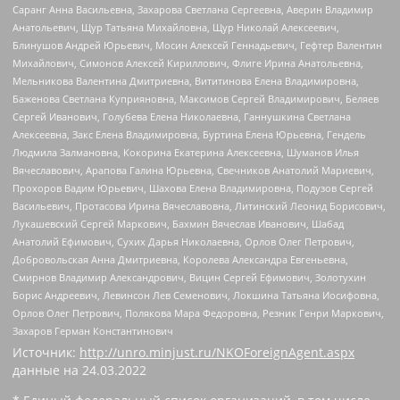
Саранг Анна Васильевна, Захарова Светлана Сергеевна, Аверин Владимир
Анатольевич, Щур Татьяна Михайловна, Щур Николай Алексеевич,
Блинушов Андрей Юрьевич, Мосин Алексей Геннадьевич, Гефтер Валентин
Михайлович, Симонов Алексей Кириллович, Флиге Ирина Анатольевна,
Мельникова Валентина Дмитриевна, Вититинова Елена Владимировна,
Баженова Светлана Куприяновна, Максимов Сергей Владимирович, Беляев
Сергей Иванович, Голубева Елена Николаевна, Ганнушкина Светлана
Алексеевна, Закс Елена Владимировна, Буртина Елена Юрьевна, Гендель
Людмила Залмановна, Кокорина Екатерина Алексеевна, Шуманов Илья
Вячеславович, Арапова Галина Юрьевна, Свечников Анатолий Мариевич,
Прохоров Вадим Юрьевич, Шахова Елена Владимировна, Подузов Сергей
Васильевич, Протасова Ирина Вячеславовна, Литинский Леонид Борисович,
Лукашевский Сергей Маркович, Бахмин Вячеслав Иванович, Шабад
Анатолий Ефимович, Сухих Дарья Николаевна, Орлов Олег Петрович,
Добровольская Анна Дмитриевна, Королева Александра Евгеньевна,
Смирнов Владимир Александрович, Вицин Сергей Ефимович, Золотухин
Борис Андреевич, Левинсон Лев Семенович, Локшина Татьяна Иосифовна,
Орлов Олег Петрович, Полякова Мара Федоровна, Резник Генри Маркович,
Захаров Герман Константинович
Источник:
http://unro.minjust.ru/NKOForeignAgent.aspx
данные на
24.03.2022