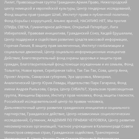
Лилит, Правозащитная группа Гражданин.Армия.Право, Нижегородский
центр немецкой и европейской культуры, Центр гендерных исследований,
Фонд защиты прав граждан Штаб, Институт права и публичной политики,
Фонд борьбы с коррупцией, Альянс врачей, НАСИЛИЮ.НЕТ, Мы против
СПИДа, СВЕЧА, Гуманитарное действие, Открытый Петербург, Лига
Избирателей, Правовая инициатива, Гражданский Союз, Хасдей Ерушалаим,
Центр поддержки и содействия развитию средств массовой информации,
Горячая Линия, В защиту прав заключенных, Институт глобализации и
социальных движений, Центр социально-информационных инициатив
Действие, Благотворительный фонд охраны здоровья и защиты прав
граждан, Благотворительный фонд помощи осужденным и их семьям, Фонд
Тольятти, Новое время, Серебряная тайга, Так-Так-Так, Сова, центр Анна,
Проект Апрель, Самарская губерния, Эра здоровья, Мемориал,
Аналитический Центр Юрия Левады, Издательство Парк Гагарина, Фонд
имени Андрея Рылькова, Сфера, Центр СИБАЛЬТ, Уральская правозащитная
группа, Женщины Евразии, Институт прав человека, Фонд защиты гласности,
Российский исследовательский центр по правам человека,
Дальневосточный центр развития гражданских инициатив и социального
партнерства, Гражданское действие, Центр независимых социологических
исследований, Сутяжник, АКАДЕМИЯ ПО ПРАВАМ ЧЕЛОВЕКА, Центр развития
некоммерческих организаций, Частное учреждение в Калининграде Совета
Министров северных стран, Гражданское содействие, Трансперенси
Интернешнл-Р, Центр Защиты Прав Средств Массовой Информации,