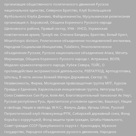
организация общественного политического движения Русское
национальное единство, Северное Братство, Клуб Болельщиков
Футбольного Клуба Динамо, Файзрахманисты, Мусульманская религиозная
организация п. Боровский, Община Коренного Русского народа
Щелковского района, Правый сектор, УНА - УНСО, Украинская
повстанческая армия, Тризуб им. Степана Бандеры, Братство, Белый Крест,
Misanthropic division, Религиозное объединение последователей инглиизма,
Народная Социальная Инициатива, TulaSkins, Этнополитическое
объединение Русские, Русское национальное объединение Атака, Мечеть
Мирмамеда, Община Коренного Русского народа г. Астрахани, ВОЛЯ,
Меджлис крымскотатарского народа, Рубеж Севера, ТОЙС, О
противодействии экстремистской деятельности, РЕВТАТПОД, Артподготовка,
Штольц, В честь иконы Божией Матери Державная, Сектор 16,
Независимость, Фирма, Молодежная правозащитная группа МПГ, Курсом
Правды и Единения, Каракольская инициативная группа, Автоград Крю,
Союз Славянских Сил Руси, Алля-Аят, Благотворительный пансионат Ак Умут,
Русская республика Русь, Арестантское уголовное единство, Башкорт, Нация
и свобода, Нация и свобода, W.H.С., Фалунь Дафа, Иртыш Ultras, Русский
Патриотический клуб-Новокузнецк/РПК, Сибирский державный союз, Фонд
борьбы с коррупцией, Фонд защиты прав граждан, Штабы Навального,
Совет граждан СССР Прикубанского округа г. Краснодара, Мужское
государство, Народное объединение русского движения, Народное