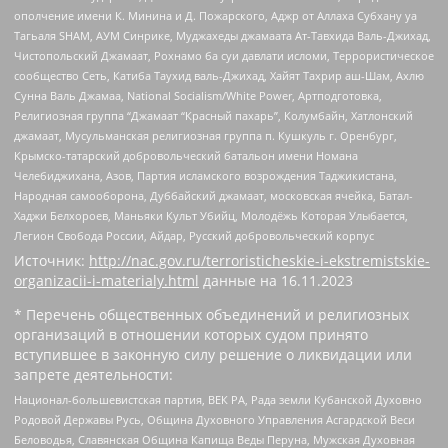
ополчение имени К. Минина и Д. Пожарского, Аджр от Аллаха Субхану уа
Тагьаля SHAM, АУМ Синрике, Муджахеды джамаата Ат-Тавхида Валь-Джихад,
Чистопольский Джамаат, Рохнамо ба суи давлати исломи, Террористическое
сообщество Сеть, Катиба Таухид валь-Джихад, Хайят Тахрир аш-Шам, Ахлю
Сунна Валь Джамаа, National Socialism/White Power, Артподготовка,
Религиозная группа “Джамаат “Красный пахарь”, Колумбайн, Хатлонский
джамаат, Мусульманская религиозная группа п. Кушкуль г. Оренбург,
Крымско-татарский добровольческий батальон имени Номана
Челебиджихана, Азов, Партия исламского возрождения Таджикистана,
Народная самооборона, Дуббайский джамаат, московская ячейка, Батал-
Хаджи Белхороев, Маньяки Культ Убийц, Молодёжь Которая Улыбается,
Легион Свобода России, Айдар, Русский добровольческий корпус
Источник:
http://nac.gov.ru/terroristicheskie-i-ekstremistskie-
organizacii-i-materialy.html
данные на
16.11.2023
* Перечень общественных объединений и религиозных
организаций в отношении которых судом принято
вступившее в законную силу решение о ликвидации или
запрете деятельности:
Национал-большевистская партия, ВЕК РА, Рада земли Кубанской Духовно
Родовой Державы Русь, Община Духовного Управления Асгардской Веси
Беловодья, Славянская Община Капища Веды Перуна, Мужская Духовная