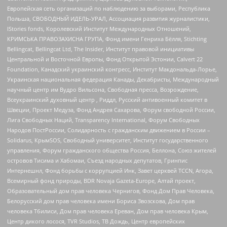
Европейская сеть организаций по наблюдению за выборами, Республика
Польша, СВОБОДНЫЙ ИДЕЛЬ-УРАЛ, Ассоциация развития журналистики,
IStories fonds, Королевский Институт Международных Отношений,
КРИМСЬКА ПРАВОЗАХИСНА ГРУПА, Фонд имени Генриха Бёлля, Stichting
Bellingcat, Bellingcat Ltd, The Insider, Институт правовой инициативы
Центральной и Восточной Европы, Фонд Открытой Эстонии, Calvert 22
Foundation, Канадский украинский конгресс, Институт Макдональда-Лорье,
Украинская национальная федерация Канады, Декабристы, Международный
научный центр им Вудро Вильсона, Свободная пресса, Возрождение,
Всеукраинский духовный центр , Риддл, Русский антивоенный комитет в
Швеции, Проект Медуза, Фонд Андрея Сахарова, Форум свободной России,
Лига Свободных Наций, Transparеncy International, Форум Свободных
Народов ПостРоссии, Солидарность с гражданским движением в России –
Solidarus, КрымSOS, Свободный университет, Институт государственного
управления, Форум гражданского общества Россия, Беллона, Союз жителей
островов Тисима и Хабомаи, Съезд народных депутатов, Гринпис
Интернешнл, Фонд борьбы с коррупцией Инк, Завет церквей TCCN, Агора,
Всемирный фонд природы, BDR Novaja Gazeta-Europe, Алтай проект,
Образовательный дом прав человека Чернигов, Фонд Дом Прав Человека,
Белорусский дом прав человека имени Бориса Звозскова, Дом прав
человека Тбилиси, Дом прав человека Ереван, Дом прав человека Крым,
Центр дикого лосося, TVR Studios, ТВ Дождь, Центр европейских