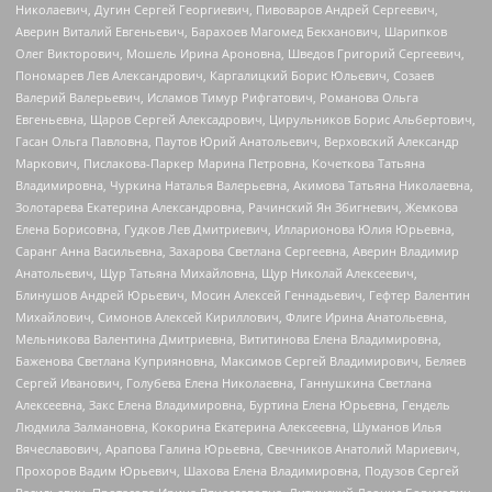
Николаевич, Дугин Сергей Георгиевич, Пивоваров Андрей Сергеевич,
Аверин Виталий Евгеньевич, Барахоев Магомед Бекханович, Шарипков
Олег Викторович, Мошель Ирина Ароновна, Шведов Григорий Сергеевич,
Пономарев Лев Александрович, Каргалицкий Борис Юльевич, Созаев
Валерий Валерьевич, Исламов Тимур Рифгатович, Романова Ольга
Евгеньевна, Щаров Сергей Алексадрович, Цирульников Борис Альбертович,
Гасан Ольга Павловна, Паутов Юрий Анатольевич, Верховский Александр
Маркович, Пислакова-Паркер Марина Петровна, Кочеткова Татьяна
Владимировна, Чуркина Наталья Валерьевна, Акимова Татьяна Николаевна,
Золотарева Екатерина Александровна, Рачинский Ян Збигневич, Жемкова
Елена Борисовна, Гудков Лев Дмитриевич, Илларионова Юлия Юрьевна,
Саранг Анна Васильевна, Захарова Светлана Сергеевна, Аверин Владимир
Анатольевич, Щур Татьяна Михайловна, Щур Николай Алексеевич,
Блинушов Андрей Юрьевич, Мосин Алексей Геннадьевич, Гефтер Валентин
Михайлович, Симонов Алексей Кириллович, Флиге Ирина Анатольевна,
Мельникова Валентина Дмитриевна, Вититинова Елена Владимировна,
Баженова Светлана Куприяновна, Максимов Сергей Владимирович, Беляев
Сергей Иванович, Голубева Елена Николаевна, Ганнушкина Светлана
Алексеевна, Закс Елена Владимировна, Буртина Елена Юрьевна, Гендель
Людмила Залмановна, Кокорина Екатерина Алексеевна, Шуманов Илья
Вячеславович, Арапова Галина Юрьевна, Свечников Анатолий Мариевич,
Прохоров Вадим Юрьевич, Шахова Елена Владимировна, Подузов Сергей