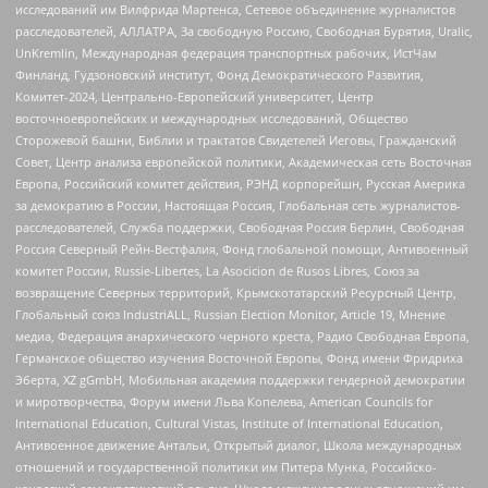
исследований им Вилфрида Мартенса, Сетевое объединение журналистов
расследователей, АЛЛАТРА, За свободную Россию, Свободная Бурятия, Uralic,
UnKremlin, Международная федерация транспортных рабочих, ИстЧам
Финланд, Гудзоновский институт, Фонд Демократического Развития,
Комитет-2024, Центрально-Европейский университет, Центр
восточноевропейских и международных исследований, Общество
Сторожевой башни, Библии и трактатов Свидетелей Иеговы, Гражданский
Совет, Центр анализа европейской политики, Академическая сеть Восточная
Европа, Российский комитет действия, РЭНД корпорейшн, Русская Америка
за демократию в России, Настоящая Россия, Глобальная сеть журналистов-
расследователей, Служба поддержки, Свободная Россия Берлин, Свободная
Россия Северный Рейн-Вестфалия, Фонд глобальной помощи, Антивоенный
комитет России, Russie-Libertes, La Asocicion de Rusos Libres, Союз за
возвращение Северных территорий, Крымскотатарский Ресурсный Центр,
Глобальный союз IndustriALL, Russian Election Monitor, Article 19, Мнение
медиа, Федерация анархического черного креста, Радио Свободная Европа,
Германское общество изучения Восточной Европы, Фонд имени Фридриха
Эберта, XZ gGmbH, Мобильная академия поддержки гендерной демократии
и миротворчества, Форум имени Льва Копелева, American Councils for
International Education, Cultural Vistas, Institute of International Education,
Антивоенное движение Антальи, Открытый диалог, Школа международных
отношений и государственной политики им Питера Мунка, Российско-