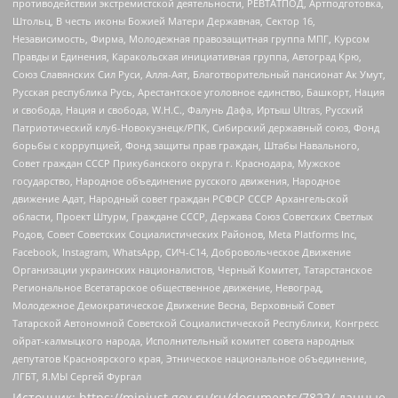
противодействии экстремистской деятельности, РЕВТАТПОД, Артподготовка,
Штольц, В честь иконы Божией Матери Державная, Сектор 16,
Независимость, Фирма, Молодежная правозащитная группа МПГ, Курсом
Правды и Единения, Каракольская инициативная группа, Автоград Крю,
Союз Славянских Сил Руси, Алля-Аят, Благотворительный пансионат Ак Умут,
Русская республика Русь, Арестантское уголовное единство, Башкорт, Нация
и свобода, Нация и свобода, W.H.С., Фалунь Дафа, Иртыш Ultras, Русский
Патриотический клуб-Новокузнецк/РПК, Сибирский державный союз, Фонд
борьбы с коррупцией, Фонд защиты прав граждан, Штабы Навального,
Совет граждан СССР Прикубанского округа г. Краснодара, Мужское
государство, Народное объединение русского движения, Народное
движение Адат, Народный совет граждан РСФСР СССР Архангельской
области, Проект Штурм, Граждане СССР, Держава Союз Советских Светлых
Родов, Совет Советских Социалистических Районов, Meta Platforms Inc,
Facebook, Instagram, WhatsApp, СИЧ-С14, Добровольческое Движение
Организации украинских националистов, Черный Комитет, Татарстанское
Региональное Всетатарское общественное движение, Невоград,
Молодежное Демократическое Движение Весна, Верховный Совет
Татарской Автономной Советской Социалистической Республики, Конгресс
ойрат-калмыцкого народа, Исполнительный комитет совета народных
депутатов Красноярского края, Этническое национальное объединение,
ЛГБТ, Я.МЫ Сергей Фургал
Источник:
https://minjust.gov.ru/ru/documents/7822/
данные