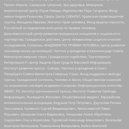
Проект Апрель, Самарская губерния, Эра здоровья, Мемориал,
Аналитический Центр Юрия Левады, Издательство Парк Гагарина, Фонд
имени Андрея Рылькова, Сфера, Центр СИБАЛЬТ, Уральская правозащитная
группа, Женщины Евразии, Институт прав человека, Фонд защиты гласности,
Российский исследовательский центр по правам человека,
Дальневосточный центр развития гражданских инициатив и социального
партнерства, Гражданское действие, Центр независимых социологических
исследований, Сутяжник, АКАДЕМИЯ ПО ПРАВАМ ЧЕЛОВЕКА, Центр развития
некоммерческих организаций, Частное учреждение в Калининграде Совета
Министров северных стран, Гражданское содействие, Трансперенси
Интернешнл-Р, Центр Защиты Прав Средств Массовой Информации,
Институт развития прессы - Сибирь, Частное учреждение в Санкт-
Петербурге Совета Министров Северных Стран, Фонд поддержки свободы
прессы, Гражданский контроль, Человек и Закон, Общественная комиссия
по сохранению наследия академика Сахарова, Информационное агентство
МЕМО. РУ, Институт региональной прессы, Институт Развития Свободы
Информации, Экозащита!-Женсовет, Общественный вердикт, Евразийская
антимонопольная ассоциация, Бедушев Петр Петрович, Дзугкоева Регина
Николаевна, Кривенко Сергей Владимирович, Милославский Павел
Юрьевич, Шнырова Ольга Вадимовна, Чанышева Лилия Айратовна,
Сидорович Ольга Борисовна, Туровский Александр Алексеевич, Васильева
Анастасия Евгеньевна, Ривина Анна Валерьевна, Бойко Анатолий