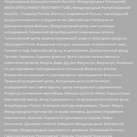
Национальный Демократический Институт Международных Отношений,
MEDIA DEVELOPMENT INVESTMENT FUND, Международный Республиканский
Институт, Открытая Россия, Институт современной России, Черноморский
фонд регионального сотрудничества, Европейская Платформа за
Демократические Выборы, Международный центр электоральных
исследований, Германский фонд Маршалла Соединенных Штатов,
Тихоокеанский центр защиты окружающей среды и природных ресурсов,
Свободная Россия, Всемирный конгресс украинцев, Атлантический совет,
Человек в беде, Европейский фонд за демократию, Джеймстаунский фонд,
Прожект Хармони, Родники дракона, Врачи против насильственного
извлечения органов, Фалунь Дафа, Друзья Фалуньгун, Фалуньгун, Коалиция
по расследованию преследования в отношении Фалуньгун в Китае,
Всемирная организация по расследованию преследований Фалуньгун,
Пражский гражданский центр, Ассоциация школ политических
исследований при Совете Европы, Центр либеральной современности,
Форум русскоязычных европейцев, Немецко-русский обмен, Бард колледж,
Европейский выбор, Фонд Ходорковского, Оксфордский российский фонд,
Фонд Будущее России, Компания свободы информации, Проект Медиа,
Международное партнерство за права человека, Духовное Управление
Евангельских Христиан Украинской Христианской Церкви, Новое
Поколение, Духовное Учебное Заведение Международный Библейский
Колледж, Международное христианское движение, Всемирный Институт
Саентологических Предприятий, Церковь Духовной Технологии,