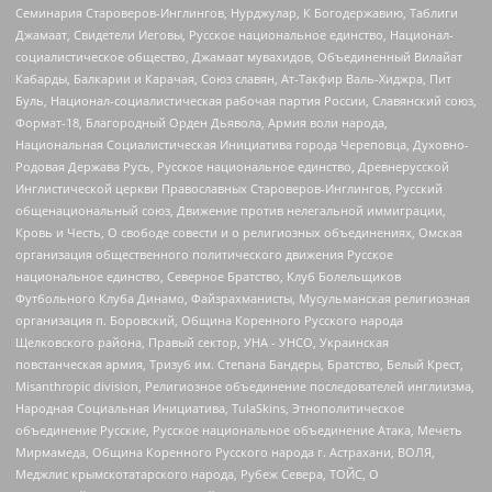
Семинария Староверов-Инглингов, Нурджулар, К Богодержавию, Таблиги
Джамаат, Свидетели Иеговы, Русское национальное единство, Национал-
социалистическое общество, Джамаат мувахидов, Объединенный Вилайат
Кабарды, Балкарии и Карачая, Союз славян, Ат-Такфир Валь-Хиджра, Пит
Буль, Национал-социалистическая рабочая партия России, Славянский союз,
Формат-18, Благородный Орден Дьявола, Армия воли народа,
Национальная Социалистическая Инициатива города Череповца, Духовно-
Родовая Держава Русь, Русское национальное единство, Древнерусской
Инглистической церкви Православных Староверов-Инглингов, Русский
общенациональный союз, Движение против нелегальной иммиграции,
Кровь и Честь, О свободе совести и о религиозных объединениях, Омская
организация общественного политического движения Русское
национальное единство, Северное Братство, Клуб Болельщиков
Футбольного Клуба Динамо, Файзрахманисты, Мусульманская религиозная
организация п. Боровский, Община Коренного Русского народа
Щелковского района, Правый сектор, УНА - УНСО, Украинская
повстанческая армия, Тризуб им. Степана Бандеры, Братство, Белый Крест,
Misanthropic division, Религиозное объединение последователей инглиизма,
Народная Социальная Инициатива, TulaSkins, Этнополитическое
объединение Русские, Русское национальное объединение Атака, Мечеть
Мирмамеда, Община Коренного Русского народа г. Астрахани, ВОЛЯ,
Меджлис крымскотатарского народа, Рубеж Севера, ТОЙС, О