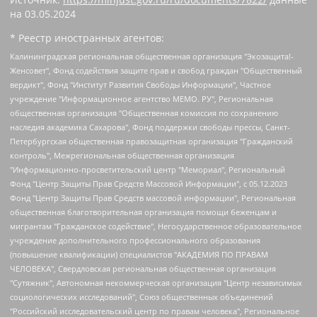
на
03.05.2024
* Реестр иностранных агентов:
Калининградская региональная общественная организация "Экозащита!-Женсовет", Фонд содействия защите прав и свобод граждан "Общественный вердикт", Фонд "Институт Развития Свободы Информации", Частное учреждение "Информационное агентство МЕМО. РУ", Региональная общественная организация "Общественная комиссия по сохранению наследия академика Сахарова", Фонд поддержки свободы прессы, Санкт-Петербургская общественная правозащитная организация "Гражданский контроль", Межрегиональная общественная организация "Информационно-просветительский центр "Мемориал", Региональный Фонд "Центр Защиты Прав Средств Массовой Информации", с 05.12.2023 Фонд "Центр Защиты Прав Средств массовой информации", Региональная общественная благотворительная организация помощи беженцам и мигрантам "Гражданское содействие", Негосударственное образовательное учреждение дополнительного профессионального образования (повышение квалификации) специалистов "АКАДЕМИЯ ПО ПРАВАМ ЧЕЛОВЕКА", Свердловская региональная общественная организация "Сутяжник", Автономная некоммерческая организация "Центр независимых социологических исследований", Союз общественных объединений "Российский исследовательский центр по правам человека", Региональное общественное учреждение научно-информационный центр "МЕМОРИАЛ", Некоммерческая организация "Фонд защиты гласности", Автономная некоммерческая организация "Институт прав человека", Городская общественная организация "Екатеринбургское общество "МЕМОРИАЛ", Городская общественная организация "Рязанское историко-просветительское и правозащитное общество "Мемориал" (Рязанский Мемориал), Челябинский региональный орган общественной самодеятельности – женское общественное объединение "Женщины Евразии", Челябинский региональный орган общественной самодеятельности "Уральская правозащитная группа", Фонд содействия защите здоровья и социальной справедливости имени Андрея Рылькова, Автономная Некоммерческая Организация "Аналитический Центр Юрия Левады", Автономная некоммерческая организация социальной поддержки населения "Проект Апрель", Региональная общественная организация помощи женщинам и детям, находящимся в кризисной ситуации "Информационно-методический центр "Анна", Фонд содействия развитию массовых коммуникаций и правовому просвещению "Так-так-Так", Фонд содействия устойчивому развитию "Серебряная тайга", Свердловский региональный общественный фонд социальных проектов "Новое время", "Idel.Реалии", Кавказ.Реалии, Крым.Реалии, Телеканал Настоящее Время, Татаро-башкирская служба Радио Свобода (Azatliq Radiosi), Радио Свободная Европа/Радио Свобода (PCE/PC), "Сибирь.Реалии", "Фактограф", Благотворительный фонд помощи осужденным и их семьям, Автономная некоммерческая организация "Институт глобализации и социальных движений", Фонд "В защиту прав заключенных", Частное учреждение "Центр поддержки и содействия развитию средств массовой информации", Пензенский региональный общественный благотворительный фонд "Гражданский союз", "Север.Реалии", Некоммерческая организация Фонд "Правовая инициатива", Общество с ограниченной ответственностью "Радио Свободная Европа/Радио Свобода", Чешское информационное агентство "MEDIUM-ORIENT", Красноярская региональная общественная организация "Мы против СПИДа", Камалягин Денис Николаевич, Маркелов Сергей Евгеньевич, Пономарев Лев Александрович, Савицкая Людмила Алексеевна, Автономная некоммерческая организация "Центр по работе с проблемой насилия "НАСИЛИЮ.НЕТ", Межрегиональный профессиональный союз работников здравоохранения "Альянс врачей", Юридическое лицо, зарегистрированное в Латвийской Республике, SIA "Medusa Project" (регистрационный номер 40103797863, дата регистрации 10.06.2014), Некоммерческая организация "Фонд по борьбе с коррупцией", Автономная некоммерческая организация "Институт права и публичной политики", Баданин Роман Сергеевич, Гликин Максим Александрович, Железнова Мария Михайловна, Лукьянова Юлия Сергеевна, Маетная Елизавета Витальевна, Маняхин Петр Борисович, Чуракова Ольга Владимировна, Ярош Юлия Петровна, Юридическое лицо "The Insider SIA", зарегистрированное в Риге, Латвийская Республика (дата регистрации 26.06.2015), являющееся администратором доменного имени интернет-издания "The Insider SIA", https://theins.ru, Постернак Алексей Евгеньевич, Рубин Михаил Аркадьевич, Анин Роман Александрович, Юридическое лицо Istories fonds, зарегистрированное в Латвийской Республике (регистрационный номер 50008295751, дата регистрации 24.02.2020), Великовский Дмитрий Александрович, Долинина Ирина Николаевна, Мароховская Алеся Алексеевна, Шлейнов Роман Юрьевич, Шмагун Олеся Валентиновна, Общество с ограниченной ответственностью "Альтаир 2021", Общество с ограниченной ответственностью "Вега 2021", Общество с ограниченной ответственностью "Главный редактор 2021", Общество с ограниченной ответственностью "Ромашки монолит", Важенков Артем Валерьевич, Ивановская областная общественная организация "Центр гендерных исследований", Гурман Юрий Альбертович, Медиапроект "ОВД-Инфо", Егоров Владимир Владимирович, Жилинский Владимир Александрович, Общество с ограниченной ответственностью "ЗП", Иванова София Юрьевна, Карезина Инна Павловна, Кильтау Екатерина Викторовна, Петров Алексей Викторович, Пискунов Сергей Евгеньевич, Смирнов Сергей Сергеевич, Тихонов Михаил Сергеевич, Общество с ограниченной ответственностью "ЖУРНАЛИСТ-ИНОСТРАННЫЙ АГЕНТ", Арапова Галина Юрьевна, Вольтская Татьяна Анатольевна, Американская компания "Mason G.E.S. Anonymous Foundation" (США), являющаяся владельцем интернет-издания https://mnews.world/, Компания "Stichting Bellingcat", зарегистрированная в Нидерландах (дата регистрации 11.07.2018), Захаров Андрей Вячеславович, Клепиковская Екатерина Дмитриевна, Общество с ограниченной ответственностью "МЕМО", Перл Роман Александрович, Симонов Евгений Алексеевич, Соловьева Елена Анатольевна, Сотников Даниил Владимирович, Сурначева Елизавета Дмитриевна, Автономная некоммерческая организация по защите прав человека и информированию населения "Якутия – Наше Мнение", Общество с ограниченной ответственностью "Москоу диджитал медиа", с 26.01.2023 Общество с ограниченной ответственностью "Чайка Белые сады", Ветошкина Валерия Валерьевна, Заговора Максим Александрович, Межрегиональное общественное движение "Российская ЛГБТ - сеть", Оленичев Максим Владимирович, Павлов Иван Юрьевич, Скворцова Елена Сергеевна, Общество с ограниченной ответственностью "Как бы инагент", Кочетков Игорь Викторович, Общество с ограниченной ответственностью "Честные выборы", Еланчик Олег Александрович, Общество с ограниченной ответственностью "Нобелевский призыв", Гималова Регина Эмилевна, Григорьев Андрей Валерьевич, Григорьева Алина Александровна, Ассоциация по содействию защите прав призывников, альтернативнослужащих и военнослужащих "Правозащитная группа "Гражданин.Армия.Право", Хисамова Регина Фаритовна, Автономная некоммерческая организация по реализации социально-правовых программ "Лилит", Дальневосточное общественное движение "Маяк", Санкт-Петербургская ЛГБТ-инициативная группа "Выход", Инициативная группа ЛГБТ+ "Реверс", Алексеев Андрей Викторович, Бекбулатова Таисия Львовна, Беляев Иван Михайлович, Владыкина Елена Сергеевна, Гельман Марат Александрович, Никульшина Вероника Юрьевна, Толоконникова Надежда Андреевна, Шендерович Виктор Анатольевич, Общество с ограниченной ответственностью "Данное сообщение", Общество с ограниченной ответственностью Издательский дом "Новая глава", Айнбиндер Александра Александровна, Московский комьюнити-центр для ЛГБТ+инициатив, Благотворительный фонд развития филантропии, Deutsche Welle (Германия, Kurt-Schumacher-Strasse 3, 53113 Bonn), Борзунова Мария Михайловна, Воробьев Виктор Викторович, Голубева Анна Львовна, Константинова Алла Михайловна, Малкова Ирина Владимировна, Мурадов Мурад Абдулгалимович, Осетинская Елизавета Николаевна, Понасенков Евгений Николаевич, Ганапольский Матвей Юрьевич, Киселев Евгений Алексеевич, Борухович Ирина Григорьевна, Дремин Иван Тимофеевич, Дубровский Дмитрий Викторович, Красноярская региональная общественная организация поддержки и развития альтернативных образовательных технологий и межкультурных коммуникаций "ИНТЕРРА", Маяковская Екатерина Алексеевна, Фейгин Марк Захарович, Филимонов Андрей Викторович, Дзугкоева Регина Николаевна, Доброхотов Роман Александрович, Дудь Юрий Александрович, Елкин Сергей Владимирович, Кругликов Кирилл Игоревич, Сабунаева Мария Леонидовна, Семенов Алексей Владимирович, Шаинян Карен Багратович, Шульман Екатерина Михайловна, Асафьев Артур Валерьевич, Вахштайн Виктор Семенович, Венедиктов Алексей Алексеевич, Лушникова Екатерина Евгеньевна, Волков Леонид Михайлович, Невзоров Александр Глебович, Пархоменко Сергей Борисович, Сироткин Ярослав Николаевич, Кара-Мурза Владимир Владимирович, Баранова Наталья Владимировна, Гозман Леонид Яковлевич, Кагарлицкий Борис Юльевич, Климарев Михаил Валерьевич, Милов Владимир Станиславович, Автономная некоммерческая организация Краснодарский центр современного искусства "Типография", Моргенштерн Алишер Тагирович, Соболь Любовь Эдуардовна, Общество с ограниченной ответственностью "ЛИЗА НОРМ", Каспаров Гарри Кимович, Ходорковский Михаил Борисович, Общество с ограниченной ответственностью "Апрельские тезисы", Данилович Ирина Брониславовна, Кашин Олег Владимирович, Петров Николай Владимирович, Пивоваров Алексей Владимирович, Соколов Михаил Владимирович, Цветкова Юлия Владимировна, Чичваркин Евгений Александрович, Комитет против пыток/Команда против пыток, Общество с ограниченной ответственностью "Первый научный", Общество с ограниченной ответственностью "Вертолет и ко", Белоцерковская Вероника Борисовна, Кац Максим Евгеньевич, Лазарева Татьяна Юрьевна, Шаведдинов Руслан Табризович, Яшин Илья Валерьевич, Общество с ограниченной ответственностью "Иноагент ААВ", Алешковский Дмитрий Петрович, Альбац Евгения Марковна, Быков Дмитрий Львович, Галямина Юлия Евгеньевна, Лойко Сергей Леонидович, Мартынов Кирилл Константинович, Медведев Сергей Александрович, Крашенинников Федор Геннадиевич, Гордеева Катерина Вл