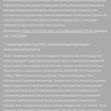
канадский демократический альянс, Школа международных отношений им
Нормана Патерсона, Центр Гражданских Свобод, Фонд Бориса Немцова за
Свободу, Фонд имени Фридриха Науманна за свободу, Феминистское
антивоенное сопротивление, Комитет независимости Ингушетии, Прометей,
Stop Occupation of Karelia, Вернись живым, Фридом Хаус, СОТА медиа,
Либерально-демократическая Лига Украины
Источник:
https://minjust.gov.ru/ru/documents/7756/
данные
на
13.05.2024
* Сведения реестра НКО, выполняющих функции
иностранного агента:
Лилит, Правозащитная группа Гражданин.Армия.Право, Нижегородский
центр немецкой и европейской культуры, Центр гендерных исследований,
Фонд защиты прав граждан Штаб, Институт права и публичной политики,
Фонд борьбы с коррупцией, Альянс врачей, НАСИЛИЮ.НЕТ, Мы против
СПИДа, СВЕЧА, Гуманитарное действие, Открытый Петербург, Лига
Избирателей, Правовая инициатива, Гражданский Союз, Хасдей Ерушалаим,
Центр поддержки и содействия развитию средств массовой информации,
Горячая Линия, В защиту прав заключенных, Институт глобализации и
социальных движений, Центр социально-информационных инициатив
Действие, Благотворительный фонд охраны здоровья и защиты прав
граждан, Благотворительный фонд помощи осужденным и их семьям, Фонд
Тольятти, Новое время, Серебряная тайга, Так-Так-Так, Сова, центр Анна,