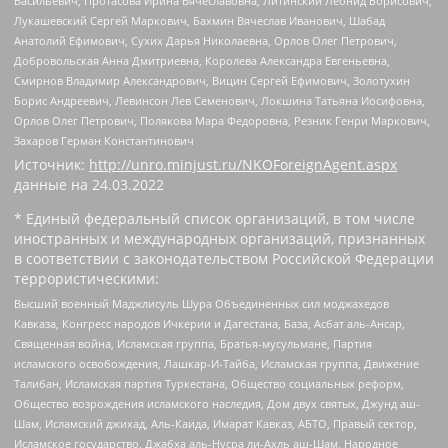
Васильевич, Протасова Ирина Вячеславовна, Литинский Леонид Борисович,
Лукашевский Сергей Маркович, Бахмин Вячеслав Иванович, Шабад
Анатолий Ефимович, Сухих Дарья Николаевна, Орлов Олег Петрович,
Добровольская Анна Дмитриевна, Королева Александра Евгеньевна,
Смирнов Владимир Александрович, Вицин Сергей Ефимович, Золотухин
Борис Андреевич, Левинсон Лев Семенович, Локшина Татьяна Иосифовна,
Орлов Олег Петрович, Полякова Мара Федоровна, Резник Генри Маркович,
Захаров Герман Константинович
Источник:
http://unro.minjust.ru/NKOForeignAgent.aspx
данные на
24.03.2022
* Единый федеральный список организаций, в том числе
иностранных и международных организаций, признанных
в соответствии с законодательством Российской Федерации
террористическими:
Высший военный Маджлисуль Шура Объединенных сил моджахедов
Кавказа, Конгресс народов Ичкерии и Дагестана, База, Асбат аль-Ансар,
Священная война, Исламская группа, Братья-мусульмане, Партия
исламского освобождения, Лашкар-И-Тайба, Исламская группа, Движение
Талибан, Исламская партия Туркестана, Общество социальных реформ,
Общество возрождения исламского наследия, Дом двух святых, Джунд аш-
Шам, Исламский джихад, Аль-Каида, Имарат Кавказ, АБТО, Правый сектор,
Исламское государство, Джабха аль-Нусра ли-Ахль аш-Шам, Народное