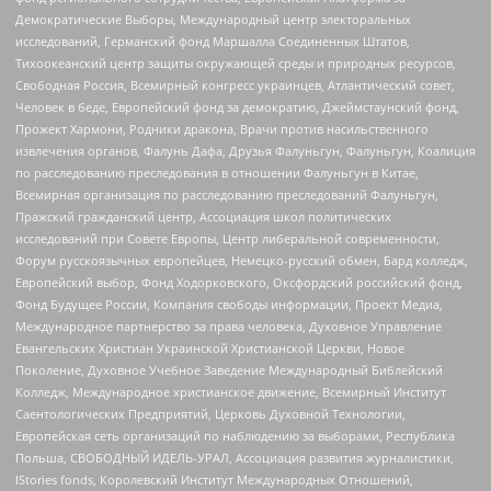
Демократические Выборы, Международный центр электоральных
исследований, Германский фонд Маршалла Соединенных Штатов,
Тихоокеанский центр защиты окружающей среды и природных ресурсов,
Свободная Россия, Всемирный конгресс украинцев, Атлантический совет,
Человек в беде, Европейский фонд за демократию, Джеймстаунский фонд,
Прожект Хармони, Родники дракона, Врачи против насильственного
извлечения органов, Фалунь Дафа, Друзья Фалуньгун, Фалуньгун, Коалиция
по расследованию преследования в отношении Фалуньгун в Китае,
Всемирная организация по расследованию преследований Фалуньгун,
Пражский гражданский центр, Ассоциация школ политических
исследований при Совете Европы, Центр либеральной современности,
Форум русскоязычных европейцев, Немецко-русский обмен, Бард колледж,
Европейский выбор, Фонд Ходорковского, Оксфордский российский фонд,
Фонд Будущее России, Компания свободы информации, Проект Медиа,
Международное партнерство за права человека, Духовное Управление
Евангельских Христиан Украинской Христианской Церкви, Новое
Поколение, Духовное Учебное Заведение Международный Библейский
Колледж, Международное христианское движение, Всемирный Институт
Саентологических Предприятий, Церковь Духовной Технологии,
Европейская сеть организаций по наблюдению за выборами, Республика
Польша, СВОБОДНЫЙ ИДЕЛЬ-УРАЛ, Ассоциация развития журналистики,
IStories fonds, Королевский Институт Международных Отношений,