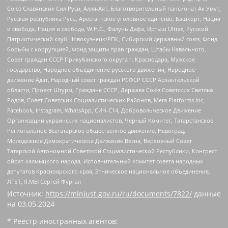
Союз Славянских Сил Руси, Алля-Аят, Благотворительный пансионат Ак Умут,
Русская республика Русь, Арестантское уголовное единство, Башкорт, Нация
и свобода, Нация и свобода, W.H.С., Фалунь Дафа, Иртыш Ultras, Русский
Патриотический клуб-Новокузнецк/РПК, Сибирский державный союз, Фонд
борьбы с коррупцией, Фонд защиты прав граждан, Штабы Навального,
Совет граждан СССР Прикубанского округа г. Краснодара, Мужское
государство, Народное объединение русского движения, Народное
движение Адат, Народный совет граждан РСФСР СССР Архангельской
области, Проект Штурм, Граждане СССР, Держава Союз Советских Светлых
Родов, Совет Советских Социалистических Районов, Meta Platforms Inc,
Facebook, Instagram, WhatsApp, СИЧ-С14, Добровольческое Движение
Организации украинских националистов, Черный Комитет, Татарстанское
Региональное Всетатарское общественное движение, Невоград,
Молодежное Демократическое Движение Весна, Верховный Совет
Татарской Автономной Советской Социалистической Республики, Конгресс
ойрат-калмыцкого народа, Исполнительный комитет совета народных
депутатов Красноярского края, Этническое национальное объединение,
ЛГБТ, Я.МЫ Сергей Фургал
Источник:
https://minjust.gov.ru/ru/documents/7822/
данные
на
03.05.2024
* Реестр иностранных агентов: