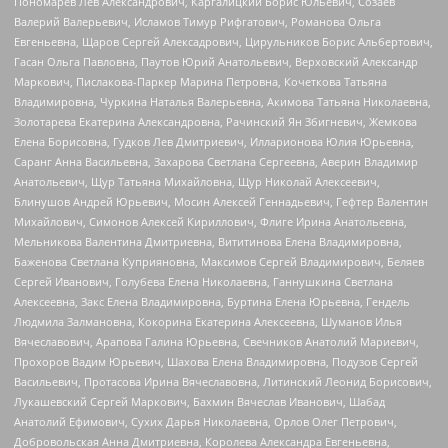
Пономарев Лев Александрович, Каргалицкий Борис Юльевич, Созаев
Валерий Валерьевич, Исламов Тимур Рифгатович, Романова Ольга
Евгеньевна, Щаров Сергей Алексадрович, Цирульников Борис Альбертович,
Гасан Ольга Павловна, Паутов Юрий Анатольевич, Верховский Александр
Маркович, Пислакова-Паркер Марина Петровна, Кочеткова Татьяна
Владимировна, Чуркина Наталья Валерьевна, Акимова Татьяна Николаевна,
Золотарева Екатерина Александровна, Рачинский Ян Збигневич, Жемкова
Елена Борисовна, Гудков Лев Дмитриевич, Илларионова Юлия Юрьевна,
Саранг Анна Васильевна, Захарова Светлана Сергеевна, Аверин Владимир
Анатольевич, Щур Татьяна Михайловна, Щур Николай Алексеевич,
Блинушов Андрей Юрьевич, Мосин Алексей Геннадьевич, Гефтер Валентин
Михайлович, Симонов Алексей Кириллович, Флиге Ирина Анатольевна,
Мельникова Валентина Дмитриевна, Вититинова Елена Владимировна,
Баженова Светлана Куприяновна, Максимов Сергей Владимирович, Беляев
Сергей Иванович, Голубева Елена Николаевна, Ганнушкина Светлана
Алексеевна, Закс Елена Владимировна, Буртина Елена Юрьевна, Гендель
Людмила Залмановна, Кокорина Екатерина Алексеевна, Шуманов Илья
Вячеславович, Арапова Галина Юрьевна, Свечников Анатолий Мариевич,
Прохоров Вадим Юрьевич, Шахова Елена Владимировна, Подузов Сергей
Васильевич, Протасова Ирина Вячеславовна, Литинский Леонид Борисович,
Лукашевский Сергей Маркович, Бахмин Вячеслав Иванович, Шабад
Анатолий Ефимович, Сухих Дарья Николаевна, Орлов Олег Петрович,
Добровольская Анна Дмитриевна, Королева Александра Евгеньевна,