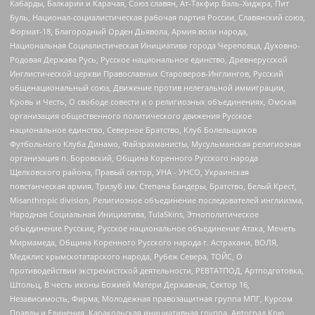
Кабарды, Балкарии и Карачая, Союз славян, Ат-Такфир Валь-Хиджра, Пит
Буль, Национал-социалистическая рабочая партия России, Славянский союз,
Формат-18, Благородный Орден Дьявола, Армия воли народа,
Национальная Социалистическая Инициатива города Череповца, Духовно-
Родовая Держава Русь, Русское национальное единство, Древнерусской
Инглистической церкви Православных Староверов-Инглингов, Русский
общенациональный союз, Движение против нелегальной иммиграции,
Кровь и Честь, О свободе совести и о религиозных объединениях, Омская
организация общественного политического движения Русское
национальное единство, Северное Братство, Клуб Болельщиков
Футбольного Клуба Динамо, Файзрахманисты, Мусульманская религиозная
организация п. Боровский, Община Коренного Русского народа
Щелковского района, Правый сектор, УНА - УНСО, Украинская
повстанческая армия, Тризуб им. Степана Бандеры, Братство, Белый Крест,
Misanthropic division, Религиозное объединение последователей инглиизма,
Народная Социальная Инициатива, TulaSkins, Этнополитическое
объединение Русские, Русское национальное объединение Атака, Мечеть
Мирмамеда, Община Коренного Русского народа г. Астрахани, ВОЛЯ,
Меджлис крымскотатарского народа, Рубеж Севера, ТОЙС, О
противодействии экстремистской деятельности, РЕВТАТПОД, Артподготовка,
Штольц, В честь иконы Божией Матери Державная, Сектор 16,
Независимость, Фирма, Молодежная правозащитная группа МПГ, Курсом
Правды и Единения, Каракольская инициативная группа, Автоград Крю,