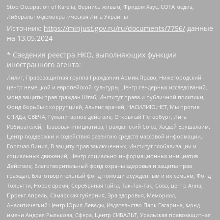
Stop Occupation of Karelia, Вернись живым, Фридом Хаус, СОТА медиа,
Либерально-демократическая Лига Украины
Источник:
https://minjust.gov.ru/ru/documents/7756/
данные
на
13.05.2024
* Сведения реестра НКО, выполняющих функции
иностранного агента:
Лилит, Правозащитная группа Гражданин.Армия.Право, Нижегородский
центр немецкой и европейской культуры, Центр гендерных исследований,
Фонд защиты прав граждан Штаб, Институт права и публичной политики,
Фонд борьбы с коррупцией, Альянс врачей, НАСИЛИЮ.НЕТ, Мы против
СПИДа, СВЕЧА, Гуманитарное действие, Открытый Петербург, Лига
Избирателей, Правовая инициатива, Гражданский Союз, Хасдей Ерушалаим,
Центр поддержки и содействия развитию средств массовой информации,
Горячая Линия, В защиту прав заключенных, Институт глобализации и
социальных движений, Центр социально-информационных инициатив
Действие, Благотворительный фонд охраны здоровья и защиты прав
граждан, Благотворительный фонд помощи осужденным и их семьям, Фонд
Тольятти, Новое время, Серебряная тайга, Так-Так-Так, Сова, центр Анна,
Проект Апрель, Самарская губерния, Эра здоровья, Мемориал,
Аналитический Центр Юрия Левады, Издательство Парк Гагарина, Фонд
имени Андрея Рылькова, Сфера, Центр СИБАЛЬТ, Уральская правозащитная