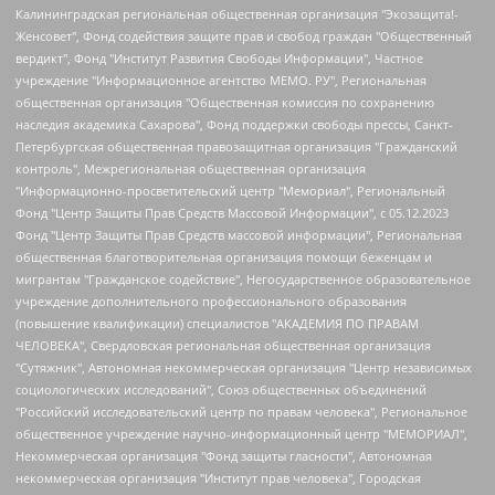
Калининградская региональная общественная организация "Экозащита!-Женсовет", Фонд содействия защите прав и свобод граждан "Общественный вердикт", Фонд "Институт Развития Свободы Информации", Частное учреждение "Информационное агентство МЕМО. РУ", Региональная общественная организация "Общественная комиссия по сохранению наследия академика Сахарова", Фонд поддержки свободы прессы, Санкт-Петербургская общественная правозащитная организация "Гражданский контроль", Межрегиональная общественная организация "Информационно-просветительский центр "Мемориал", Региональный Фонд "Центр Защиты Прав Средств Массовой Информации", с 05.12.2023 Фонд "Центр Защиты Прав Средств массовой информации", Региональная общественная благотворительная организация помощи беженцам и мигрантам "Гражданское содействие", Негосударственное образовательное учреждение дополнительного профессионального образования (повышение квалификации) специалистов "АКАДЕМИЯ ПО ПРАВАМ ЧЕЛОВЕКА", Свердловская региональная общественная организация "Сутяжник", Автономная некоммерческая организация "Центр независимых социологических исследований", Союз общественных объединений "Российский исследовательский центр по правам человека", Региональное общественное учреждение научно-информационный центр "МЕМОРИАЛ", Некоммерческая организация "Фонд защиты гласности", Автономная некоммерческая организация "Институт прав человека", Городская общественная организация "Екатеринбургское общество "МЕМОРИАЛ", Городская общественная организация "Рязанское историко-просветительское и правозащитное общество "Мемориал" (Рязанский Мемориал), Челябинский региональный орган общественной самодеятельности – женское общественное объединение "Женщины Евразии", Челябинский региональный орган общественной самодеятельности "Уральская правозащитная группа", Фонд содействия защите здоровья и социальной справедливости имени Андрея Рылькова, Автономная Некоммерческая Организация "Аналитический Центр Юрия Левады", Автономная некоммерческая организация социальной поддержки населения "Проект Апрель", Региональная общественная организация помощи женщинам и детям, находящимся в кризисной ситуации "Информационно-методический центр "Анна", Фонд содействия развитию массовых коммуникаций и правовому просвещению "Так-так-Так", Фонд содействия устойчивому развитию "Серебряная тайга", Свердловский региональный общественный фонд социальных проектов "Новое время", "Idel.Реалии", Кавказ.Реалии, Крым.Реалии, Телеканал Настоящее Время, Татаро-башкирская служба Радио Свобода (Azatliq Radiosi), Радио Свободная Европа/Радио Свобода (PCE/PC), "Сибирь.Реалии", "Фактограф", Благотворительный фонд помощи осужденным и их семьям, Автономная некоммерческая организация "Институт глобализации и социальных движений", Фонд "В защиту прав заключенных", Частное учреждение "Центр поддержки и содействия развитию средств массовой информации", Пензенский региональный общественный благотворительный фонд "Гражданский союз", "Север.Реалии", Некоммерческая организация Фонд "Правовая инициатива", Общество с ограниченной ответственностью "Радио Свободная Европа/Радио Свобода", Чешское информационное агентство "MEDIUM-ORIENT", Красноярская региональная общественная организация "Мы против СПИДа", Камалягин Денис Николаевич, Маркелов Сергей Евгеньевич, Пономарев Лев Александрович, Савицкая Людмила Алексеевна, Автономная некоммерческая организация "Центр по работе с проблемой насилия "НАСИЛИЮ.НЕТ", Межрегиональный профессиональный союз работников здравоохранения "Альянс врачей", Юридическое лицо, зарегистрированное в Латвийской Республике, SIA "Medusa Project" (регистрационный номер 40103797863, дата регистрации 10.06.2014), Некоммерческая организация "Фонд по борьбе с коррупцией", Автономная некоммерческая организация "Институт права и публичной политики", Баданин Роман Сергеевич, Гликин Максим Александрович, Железнова Мария Михайловна, Лукьянова Юлия Сергеевна, Маетная Елизавета Витальевна, Маняхин Петр Борисович, Чуракова Ольга Владимировна, Ярош Юлия Петровна, Юридическое лицо "The Insider SIA", зарегистрированное в Риге, Латвийская Республика (дата регистрации 26.06.2015), являющееся администратором доменного имени интернет-издания "The Insider SIA", https://theins.ru, Постернак Алексей Евгеньевич, Рубин Михаил Аркадьевич, Анин Роман Александрович, Юридическое лицо Istories fonds, зарегистрированное в Латвийской Республике (регистрационный номер 50008295751, дата регистрации 24.02.2020), Великовский Дмитрий Александрович, Долинина Ирина Николаевна, Мароховская Алеся Алексеевна, Шлейнов Роман Юрьевич, Шмагун Олеся Валентиновна, Общество с ограниченной ответственностью "Альтаир 2021", Общество с ограниченной ответственностью "Вега 2021", Общество с ограниченной ответственностью "Главный редактор 2021", Общество с ограниченной ответственностью "Ромашки монолит", Важенков Артем Валерьевич, Ивановская областная общественная организация "Центр гендерных исследований", Гурман Юрий Альбертович, Медиапроект "ОВД-Инфо", Егоров Владимир Владимирович, Жилинский Владимир Александрович, Общество с ограниченной ответственностью "ЗП", Иванова София Юрьевна, Карезина Инна Павловна, Кильтау Екатерина Викторовна, Петров Алексей Викторович, Пискунов Сергей Евгеньевич, Смирнов Сергей Сергеевич, Тихонов Михаил Сергеевич, Общество с ограниченной ответственностью "ЖУРНАЛИСТ-ИНОСТРАННЫЙ АГЕНТ", Арапова Галина Юрьевна, Вольтская Татьяна Анатольевна, Американская компания "Mason G.E.S. Anonymous Foundation" (США), являющаяся владельцем интернет-издания https://mnews.world/, Компания "Stichting Bellingcat", зарегистрированная в Нидерландах (дата регистрации 11.07.2018), Захаров Андрей Вячеславович, Клепиковская Екатерина Дмитриевна, Общество с ограниченной ответственностью "МЕМО", Перл Роман Александрович, Симонов Евгений Алексеевич, Соловьева Елена Анатольевна, Сотников Даниил Владимирович, Сурначева Елизавета Дмитриевна, Автономная некоммерческая организация по защите прав человека и информированию населения "Якутия – Наше Мнение", Общество с ограниченной ответственностью "Москоу диджитал медиа", с 26.01.2023 Общество с ограниченной ответственностью "Чайка Белые сады", Ветошкина Валерия Валерьевна, Заговора Максим Александрович, Межрегиональное общественное движение "Российская ЛГБТ - сеть", Оленичев Максим Владимирович, Павлов Иван Юрьевич, Скворцова Елена Сергеевна, Общество с ограниченной ответственностью "Как бы инагент", Кочетков Игорь Викторович, Общество с ограниченной ответственностью "Честные выборы", Еланчик Олег Александрович, Общество с ограниченной ответственностью "Нобелевский призыв", Гималова Регина Эмилевна, Григорьев Андрей Валерьевич, Григорьева Алина Александровна, Ассоциация по содействию защите прав призывников, альтернативнослужащих и военнослужащих "Правозащитная группа "Гражданин.Армия.Право", Хисамова Регина Фаритовна, Автономная некоммерческая организация по реализации социально-правовых программ "Лилит", Дальневосточное общественное движение "Маяк", Санкт-Петербургская ЛГБТ-инициативная группа "Выход", Инициативная группа ЛГБТ+ "Реверс", Алексеев Андрей Викторович, Бекбулатова Таисия Львовна, Беляев Иван Михайлович, Владыкина Елена Сергеевна, Гельман Марат Александрович, Никульшина Вероника Юрьевна, Толоконникова Надежда Андреевна, Шендерович Виктор Анатольевич, Общество с ограниченной ответственностью "Данное сообщение", Общество с ограниченной ответственностью Издательский дом "Новая глава", Айнбиндер Александра Александровна, Московский комьюнити-центр для ЛГБТ+инициатив, Благотворительный фонд развития филантропии, Deutsche Welle (Германия, Kurt-Schumacher-Strasse 3, 53113 Bonn), Борзунова Мария Михайловна, Воробьев Виктор Викторович, Голубева Анна Львовна, Константинова Алла Михайловна, Малкова Ирина Владимировна, Мурадов Мурад Абдулгалимович, Осетинская Елизавета Николаевна, Понасенков Евгений Николаевич, Ганапольский Матвей Юрьевич, Киселев Евгений Алексеевич, Борухович Ирина Григорьевна, Дремин Иван Тимофеевич, Дубровский Дмитрий Викторович, Красноярская региональная общественная организация поддержки и развития альтернативных образовательных технологий и межкультурных коммуникаций "ИНТЕРРА", Маяковская Екатерина Алексеевна, Фейгин Марк Захарович, Филимонов Андрей Викторович, Дзугкоева Регина Николаевна, Доброхотов Роман Александрович, Дудь Юрий Александрович, Елкин Сергей Владимирович, Кругликов Кирилл Игоревич, Сабунаева Мария Леонидовна, Семенов Алексей Владимирович, Шаинян Карен Багратович, Шульман Екатерина Михайловна, Асафьев Артур Валерьевич, Вахштайн Виктор Семенович, Венедиктов Алексей Алексеевич, Лушникова Екатерина Евгеньевна, Волков Леонид Михайлович, Невзоров Александр Глебович, Пархоменко Сергей Борисович, Сироткин Ярослав Николаевич, Кара-Мурза Владимир Владимирович, Баранова Наталья Владимировна, Гозман Леонид Яковлевич, Кагарлицкий Борис Юльевич, Климарев Михаил Валерьевич, Милов Владимир Станиславович, Автономная некоммерческая организация Краснодарский центр современного искусства "Типография", Моргенштерн Алишер Тагирович, Соболь Любовь Эдуардовна, Общество с ограниченной ответственностью "ЛИЗА НОРМ", Каспаров Гарри Кимович, Ходорковский Михаил Борисович, Общество с ограниченной ответственностью "Апрельские тезисы", Данилович Ирина Брониславовна, Кашин Олег Владимирович, Петров Николай Владимирович, Пивоваров Алексей Владимирович, Соколов Михаил Владимирович, Цветкова Юлия Владимировна, Чичваркин Евгений Александрович, Комитет против пыток/Команда против пыток, Общество с ограниченной ответственностью "Первый научный", Общество с ограниченной ответственностью "Вертолет и ко", Белоцерковская Вероника Борисовна, Кац Максим Евгеньевич, Лазарева Татьяна Юрьевна, Шаведдинов Руслан Табризович, Яшин Илья Валерьевич, Общество с ограниченной ответственностью "Иноагент ААВ", Алешковский Дмитрий Петрович, Альбац Евгения Марковна, Быков Дмитрий Львович, Галямина Юлия Евгеньевна, Лойко Сергей Леонидович, Мартынов Кирилл Константинович, Медведев Сергей Александрович, Крашенинников Федор Геннадиевич, Гордеева Катерина Вл