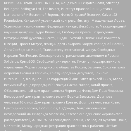
КРИМСЬКА ПРАВОЗАХИСНА ГРУПА, Фонд имени Генриха Бёлля, Stichting
Bellingcat, Bellingcat Ltd, The Insider, Институт правовой инициативы
Центральной и Восточной Европы, Фонд Открытой Эстонии, Calvert 22
Foundation, Канадский украинский конгресс, Институт Макдональда-Лорье,
Украинская национальная федерация Канады, Декабристы, Международный
научный центр им Вудро Вильсона, Свободная пресса, Возрождение,
Всеукраинский духовный центр , Риддл, Русский антивоенный комитет в
Швеции, Проект Медуза, Фонд Андрея Сахарова, Форум свободной России,
Лига Свободных Наций, Transparеncy International, Форум Свободных
Народов ПостРоссии, Солидарность с гражданским движением в России –
Solidarus, КрымSOS, Свободный университет, Институт государственного
управления, Форум гражданского общества Россия, Беллона, Союз жителей
островов Тисима и Хабомаи, Съезд народных депутатов, Гринпис
Интернешнл, Фонд борьбы с коррупцией Инк, Завет церквей TCCN, Агора,
Всемирный фонд природы, BDR Novaja Gazeta-Europe, Алтай проект,
Образовательный дом прав человека Чернигов, Фонд Дом Прав Человека,
Белорусский дом прав человека имени Бориса Звозскова, Дом прав
человека Тбилиси, Дом прав человека Ереван, Дом прав человека Крым,
Центр дикого лосося, TVR Studios, ТВ Дождь, Центр европейских
исследований им Вилфрида Мартенса, Сетевое объединение журналистов
расследователей, АЛЛАТРА, За свободную Россию, Свободная Бурятия, Uralic,
UnKremlin, Международная федерация транспортных рабочих, ИстЧам