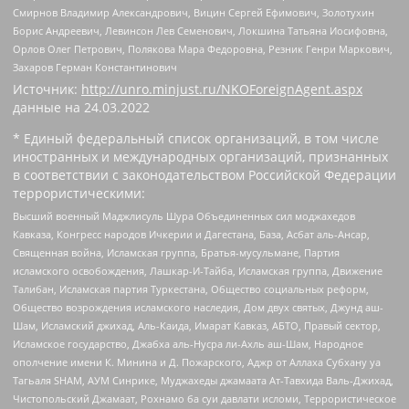
Смирнов Владимир Александрович, Вицин Сергей Ефимович, Золотухин
Борис Андреевич, Левинсон Лев Семенович, Локшина Татьяна Иосифовна,
Орлов Олег Петрович, Полякова Мара Федоровна, Резник Генри Маркович,
Захаров Герман Константинович
Источник:
http://unro.minjust.ru/NKOForeignAgent.aspx
данные на
24.03.2022
* Единый федеральный список организаций, в том числе
иностранных и международных организаций, признанных
в соответствии с законодательством Российской Федерации
террористическими:
Высший военный Маджлисуль Шура Объединенных сил моджахедов
Кавказа, Конгресс народов Ичкерии и Дагестана, База, Асбат аль-Ансар,
Священная война, Исламская группа, Братья-мусульмане, Партия
исламского освобождения, Лашкар-И-Тайба, Исламская группа, Движение
Талибан, Исламская партия Туркестана, Общество социальных реформ,
Общество возрождения исламского наследия, Дом двух святых, Джунд аш-
Шам, Исламский джихад, Аль-Каида, Имарат Кавказ, АБТО, Правый сектор,
Исламское государство, Джабха аль-Нусра ли-Ахль аш-Шам, Народное
ополчение имени К. Минина и Д. Пожарского, Аджр от Аллаха Субхану уа
Тагьаля SHAM, АУМ Синрике, Муджахеды джамаата Ат-Тавхида Валь-Джихад,
Чистопольский Джамаат, Рохнамо ба суи давлати исломи, Террористическое