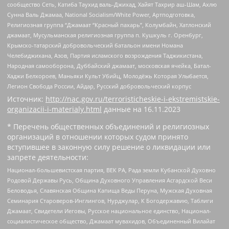
сообщество Сеть, Катиба Таухид валь-Джихад, Хайят Тахрир аш-Шам, Ахлю
Сунна Валь Джамаа, National Socialism/White Power, Артподготовка,
Религиозная группа “Джамаат “Красный пахарь”, Колумбайн, Хатлонский
джамаат, Мусульманская религиозная группа п. Кушкуль г. Оренбург,
Крымско-татарский добровольческий батальон имени Номана
Челебиджихана, Азов, Партия исламского возрождения Таджикистана,
Народная самооборона, Дуббайский джамаат, московская ячейка, Батал-
Хаджи Белхороев, Маньяки Культ Убийц, Молодёжь Которая Улыбается,
Легион Свобода России, Айдар, Русский добровольческий корпус
Источник:
http://nac.gov.ru/terroristicheskie-i-ekstremistskie-
organizacii-i-materialy.html
данные на
16.11.2023
* Перечень общественных объединений и религиозных
организаций в отношении которых судом принято
вступившее в законную силу решение о ликвидации или
запрете деятельности:
Национал-большевистская партия, ВЕК РА, Рада земли Кубанской Духовно
Родовой Державы Русь, Община Духовного Управления Асгардской Веси
Беловодья, Славянская Община Капища Веды Перуна, Мужская Духовная
Семинария Староверов-Инглингов, Нурджулар, К Богодержавию, Таблиги
Джамаат, Свидетели Иеговы, Русское национальное единство, Национал-
социалистическое общество, Джамаат мувахидов, Объединенный Вилайат