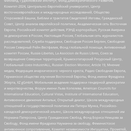
Финланд, Гудзоновский институт, Фонд Демократического Развития,
Комитет-2024, Центрально-Европейский университет, Центр
восточноевропейских и международных исследований, Общество
Сторожевой башни, Библии и трактатов Свидетелей Иеговы, Гражданский
Совет, Центр анализа европейской политики, Академическая сеть Восточная
Европа, Российский комитет действия, РЭНД корпорейшн, Русская Америка
за демократию в России, Настоящая Россия, Глобальная сеть журналистов-
расследователей, Служба поддержки, Свободная Россия Берлин, Свободная
Россия Северный Рейн-Вестфалия, Фонд глобальной помощи, Антивоенный
комитет России, Russie-Libertes, La Asocicion de Rusos Libres, Союз за
возвращение Северных территорий, Крымскотатарский Ресурсный Центр,
Глобальный союз IndustriALL, Russian Election Monitor, Article 19, Мнение
медиа, Федерация анархического черного креста, Радио Свободная Европа,
Германское общество изучения Восточной Европы, Фонд имени Фридриха
Эберта, XZ gGmbH, Мобильная академия поддержки гендерной демократии
и миротворчества, Форум имени Льва Копелева, American Councils for
International Education, Cultural Vistas, Institute of International Education,
Антивоенное движение Антальи, Открытый диалог, Школа международных
отношений и государственной политики им Питера Мунка, Российско-
канадский демократический альянс, Школа международных отношений им
Нормана Патерсона, Центр Гражданских Свобод, Фонд Бориса Немцова за
Свободу, Фонд имени Фридриха Науманна за свободу, Феминистское
антивоенное сопротивление, Комитет независимости Ингушетии, Прометей,