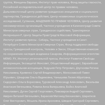
группа, Женщины Евразии, Институт прав человека, Фонд защиты гласности,
Российский исследовательский центр по правам человека,
Дальневосточный центр развития гражданских инициатив и социального
партнерства, Гражданское действие, Центр независимых социологических
исследований, Сутяжник, АКАДЕМИЯ ПО ПРАВАМ ЧЕЛОВЕКА, Центр развития
некоммерческих организаций, Частное учреждение в Калининграде Совета
Министров северных стран, Гражданское содействие, Трансперенси
Интернешнл-Р, Центр Защиты Прав Средств Массовой Информации,
Институт развития прессы - Сибирь, Частное учреждение в Санкт-
Петербурге Совета Министров Северных Стран, Фонд поддержки свободы
прессы, Гражданский контроль, Человек и Закон, Общественная комиссия
по сохранению наследия академика Сахарова, Информационное агентство
МЕМО. РУ, Институт региональной прессы, Институт Развития Свободы
Информации, Экозащита!-Женсовет, Общественный вердикт, Евразийская
антимонопольная ассоциация, Бедушев Петр Петрович, Дзугкоева Регина
Николаевна, Кривенко Сергей Владимирович, Милославский Павел
Юрьевич, Шнырова Ольга Вадимовна, Чанышева Лилия Айратовна,
Сидорович Ольга Борисовна, Туровский Александр Алексеевич, Васильева
Анастасия Евгеньевна, Ривина Анна Валерьевна, Бойко Анатолий
Николаевич, Дугин Сергей Георгиевич, Пивоваров Андрей Сергеевич,
Аверин Виталий Евгеньевич, Барахоев Магомед Бекханович, Шарипков
Олег Викторович, Мошель Ирина Ароновна, Шведов Григорий Сергеевич,