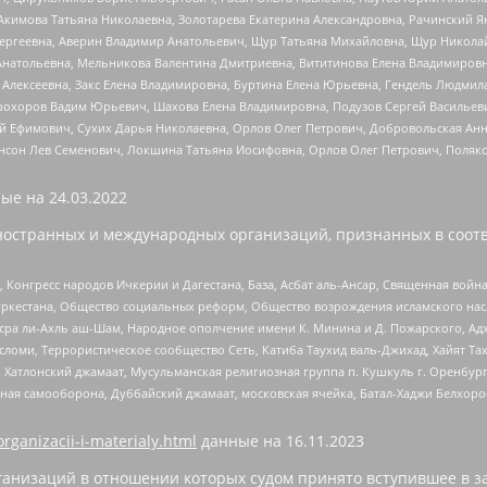
Акимова Татьяна Николаевна, Золотарева Екатерина Александровна, Рачинский Я
Сергеевна, Аверин Владимир Анатольевич, Щур Татьяна Михайловна, Щур Никола
Анатольевна, Мельникова Валентина Дмитриевна, Вититинова Елена Владимировн
 Алексеевна, Закс Елена Владимировна, Буртина Елена Юрьевна, Гендель Людмил
рохоров Вадим Юрьевич, Шахова Елена Владимировна, Подузов Сергей Васильеви
й Ефимович, Сухих Дарья Николаевна, Орлов Олег Петрович, Добровольская Анн
нсон Лев Семенович, Локшина Татьяна Иосифовна, Орлов Олег Петрович, Поляк
ые на
24.03.2022
ностранных и международных организаций, признанных в соотв
нгресс народов Ичкерии и Дагестана, База, Асбат аль-Ансар, Священная война,
уркестана, Общество социальных реформ, Общество возрождения исламского насл
Нусра ли-Ахль аш-Шам, Народное ополчение имени К. Минина и Д. Пожарского, Ад
сломи, Террористическое сообщество Сеть, Катиба Таухид валь-Джихад, Хайят Тах
, Хатлонский джамаат, Мусульманская религиозная группа п. Кушкуль г. Оренбу
ная самооборона, Дуббайский джамаат, московская ячейка, Батал-Хаджи Белхор
organizacii-i-materialy.html
данные на
16.11.2023
анизаций в отношении которых судом принято вступившее в з