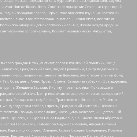
астоящая Россия, Глобальная сеть журналистов-расследователей, Служба
a Asocicion de Rusos Libres, Союз за возвращение Северных территорий,
еста, Радио Свободная Европа, Германское общество изучения Восточной
ouncils for International Education, Cultural Vistas, Institute of
, Российско-канадский демократический альянс, Школа международных
е антивоенное сопротивление, Комитет независимости Ингушетии,
ты прав граждан Штаб, Институт права и публичной политики, Фонд
инициатива, Гражданский Союз, Хасдей Ерушалаим, Центр поддержки и
социально-информационных инициатив Действие, Благотворительный фонд
Так, Сова, центр Анна, Проект Апрель, Самарская губерния, Эра здоровья,
я группа, Женщины Евразии, Институт прав человека, Фонд защиты
Гражданское действие, Центр независимых социологических исследований,
стран, Гражданское содействие, Трансперенси Интернешнл-Р, Центр
н, Фонд поддержки свободы прессы, Гражданский контроль, Человек и
тут Развития Свободы Информации, Экозащита!-Женсовет, Общественный
й Павел Юрьевич, Шнырова Ольга Вадимовна, Чанышева Лилия Айратовна,
ин Сергей Георгиевич, Пивоваров Андрей Сергеевич, Аверин Виталий
вич, Каргалицкий Борис Юльевич, Созаев Валерий Валерьевич, Исламов
льевич, Верховский Александр Маркович, Пислакова-Паркер Марина