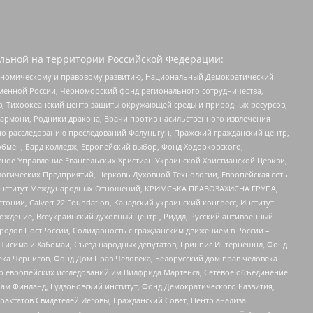
льной на территории Российской Федерации:
кономическому и правовому развитию, Национальный Демократический
менной России, Черноморский фонд регионального сотрудничества,
, Тихоокеанский центр защиты окружающей среды и природных ресурсов,
 Хармони, Родники дракона, Врачи против насильственного извлечения
по расследованию преследований Фалуньгун, Пражский гражданский центр,
бмен, Бард колледж, Европейский выбор, Фонд Ходорковского,
ное Управление Евангельских Христиан Украинской Христианской Церкви,
огических Предприятий, Церковь Духовной Технологии, Европейская сеть
ий Институт Международных Отношений, КРИМСЬКА ПРАВОЗАХИСНА ГРУПА,
стонии, Calvert 22 Foundation, Канадский украинский конгресс, Институт
ждение, Всеукраинский духовный центр , Риддл, Русский антивоенный
ародов ПостРоссии, Солидарность с гражданским движением в России –
в Тисима и Хабомаи, Съезд народных депутатов, Гринпис Интернешнл, Фонд
ека Чернигов, Фонд Дом Прав Человека, Белорусский дом прав человека
нтр европейских исследований им Вилфрида Мартенса, Сетевое объединение
Чам Финланд, Гудзоновский институт, Фонд Демократического Развития,
актатов Свидетелей Иеговы, Гражданский Совет, Центр анализа