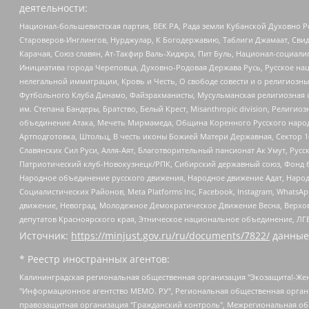
деятельности:
Национал-большевистская партия, ВЕК РА, Рада земли Кубанской Духовно
Староверов-Инглингов, Нурджулар, К Богодержавию, Таблиги Джамаат, Сви
Карачая, Союз славян, Ат-Такфир Валь-Хиджра, Пит Буль, Национал-социал
Инициатива города Череповца, Духовно-Родовая Держава Русь, Русское н
нелегальной иммиграции, Кровь и Честь, О свободе совести и о религиоз
Футбольного Клуба Динамо, Файзрахманисты, Мусульманская религиозная о
им. Степана Бандеры, Братство, Белый Крест, Misanthropic division, Рели
объединение Атака, Мечеть Мирмамеда, Община Коренного Русского народа
Артподготовка, Штольц, В честь иконы Божией Матери Державная, Сектор 1
Славянских Сил Руси, Алля-Аят, Благотворительный пансионат Ак Умут, Русск
Патриотический клуб-Новокузнецк/РПК, Сибирский державный союз, Фонд б
Народное объединение русского движения, Народное движение Адат, Народ
Социалистических Районов, Meta Platforms Inc, Facebook, Instagram, Wha
движение, Невоград, Молодежное Демократическое Движение Весна, Верхов
депутатов Красноярского края, Этническое национальное объединение, ЛГ
Источник:
https://minjust.gov.ru/ru/documents/7822/
данные
* Реестр иностранных агентов:
Калининградская региональная общественная организация "Экозащита!-Женсовет", Фонд содействия защите прав и свобод граждан "Общественный вердикт", Фонд "Институт Развития Свободы Информации", Частное учреждение "Информационное агентство МЕМО. РУ", Региональная общественная организация "Общественная комиссия по сохранению наследия академика Сахарова", Фонд поддержки свободы прессы, Санкт-Петербургская общественная правозащитная организация "Гражданский контроль", Межрегиональная общественная организация "Информационно-просветительский центр "Мемориал", Региональный Фонд "Центр Защиты Прав Средств Массовой Информации", с 05.12.2023 Фонд "Центр Защиты Прав Средств массовой информации", Региональная общественная благотворительная организация помощи беженцам и мигрантам "Гражданское содействие", Негосударственное образовательное учреждение дополнительного профессионального образования (повышение квалификации) специалистов "АКАДЕМИЯ ПО ПРАВАМ ЧЕЛОВЕКА", Свердловская региональная общественная организация "Сутяжник", Автономная некоммерческая организация "Центр независимых социологических исследований", Союз общественных объединений "Российский исследовательский центр по правам человека", Региональное общественное учреждение научно-информационный центр "МЕМОРИАЛ", Некоммерческая организация "Фонд защиты гласности", Автономная некоммерческая организация "Институт прав человека", Городская общественная организация "Екатеринбургское общество "МЕМОРИАЛ", Городская общественная организация "Рязанское историко-просветительское и правозащитное общество "Мемориал" (Рязанский Мемориал), Челябинский региональный орган общественной самодеятельности – женское общественное объединение "Женщины Евразии", Челябинский региональный орган общественной самодеятельности "Уральская правозащитная группа", Фонд содействия защите здоровья и социальной справедливости имени Андрея Рылькова, Автономная Некоммерческая Организация "Аналитический Центр Юрия Левады", Автономная некоммерческая организация социальной поддержки населения "Проект Апрель", Региональная общественная организация помощи женщинам и детям, находящимся в кризисной ситуации "Информационно-методический центр "Анна", Фонд содействия развитию массовых коммуникаций и правовому просвещению "Так-так-Так", Фонд содействия устойчивому развитию "Серебряная тайга", Свердловский региональный общественный фонд социальных проектов "Новое время", "Idel.Реалии", Кавказ.Реалии, Крым.Реалии, Телеканал Настоящее Время, Татаро-башкирская служба Радио Свобода (Azatliq Radiosi), Радио Свободная Европа/Радио Свобода (PCE/PC), "Сибирь.Реалии", "Фактограф", Благотворительный фонд помощи осужденным и их семьям, Автономная некоммерческая организация "Институт глобализации и социальных движений", Фонд "В защиту прав заключенных", Частное учреждение "Центр поддержки и содействия развитию средств массовой информации", Пензенский региональный общественный благотворительный фонд "Гражданский союз", "Север.Реалии", Некоммерческая организация Фонд "Правовая инициатива", Общество с ограниченной ответственностью "Радио Свободная Европа/Радио Свобода", Чешское информационное агентство "MEDIUM-ORIENT", Красноярская региональная общественная организация "Мы против СПИДа", Камалягин Денис Николаевич, Маркелов Сергей Евгеньевич, Пономарев Лев Александрович, Савицкая Людмила Алексеевна, Автоно