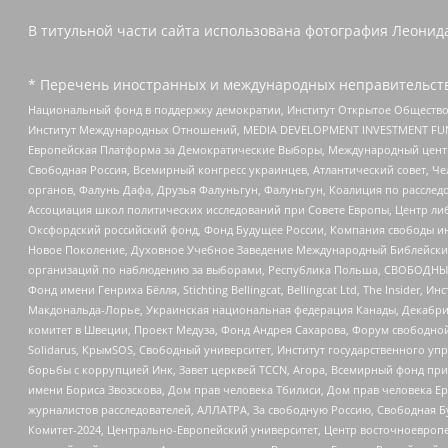
В титульной части сайта использована фотография Леонида
* Перечень иностранных и международных неправительств
Национальный фонд в поддержку демократии, Институт Открытое Общество
Институт Международных Отношений, MEDIA DEVELOPMENT INVESTMENT FUND,
Европейская Платформа за Демократические Выборы, Международный цент
Свободная Россия, Всемирный конгресс украинцев, Атлантический совет, Ч
органов, Фалунь Дафа, Друзья Фалуньгун, Фалуньгун, Коалиция по рассле
Ассоциация школ политических исследований при Совете Европы, Центр ли
Оксфордский российский фонд, Фонд Будущее России, Компания свободы ин
Новое Поколение, Духовное Учебное Заведение Международный Библейский
организаций по наблюдению за выборами, Республика Польша, СВОБОДНЫЙ
Фонд имени Генриха Бёлля, Stichting Bellingcat, Bellingcat Ltd, The Inside
Макдональда-Лорье, Украинская национальная федерация Канады, Декабрис
комитет в Швеции, Проект Медуза, Фонд Андрея Сахарова, Форум свободной 
Solidarus, КрымSOS, Свободный университет, Институт государственного у
борьбы с коррупцией Инк, Завет церквей TCCN, Агора, Всемирный фонд при
имени Бориса Звозскова, Дом прав человека Тбилиси, Дом прав человека Ер
журналистов расследователей, АЛЛАТРА, За свободную Россию, Свободная Б
Комитет-2024, Центрально-Европейский университет, Центр восточноевроп