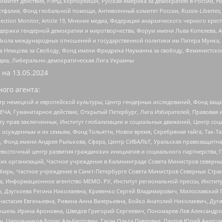
омитет действия, РЭНД корпорейшн, Русская Америка за демократию в России, Н
фалия, Фонд глобальной помощи, Антивоенный комитет России, Russie-Libertes, L
lection Monitor, Article 19, Мнение медиа, Федерация анархического черного кр
и гендерной демократии и миротворчества, Форум имени Льва Копелева, American C
г, Школа международных отношений и государственной политики им Питера Мунка
 Немцова за Свободу, Фонд имени Фридриха Науманна за свободу, Феминистско
медиа, Либерально-демократическая Лига Украины
 на
13.05.2024
ого агента:
р немецкой и европейской культуры, Центр гендерных исследований, Фонд защи
ЧА, Гуманитарное действие, Открытый Петербург, Лига Избирателей, Правовая 
иту прав заключенных, Институт глобализации и социальных движений, Центр 
ужденным и их семьям, Фонд Тольятти, Новое время, Серебряная тайга, Так-Так-
, Фонд имени Андрея Рылькова, Сфера, Центр СИБАЛЬТ, Уральская правозащитна
невосточный центр развития гражданских инициатив и социального партнерства, 
 организаций, Частное учреждение в Калининграде Совета Министров северных 
бирь, Частное учреждение в Санкт-Петербурге Совета Министров Северных Стра
а, Информационное агентство МЕМО. РУ, Институт региональной прессы, Инсти
ч, Дзугкоева Регина Николаевна, Кривенко Сергей Владимирович, Милославски
настасия Евгеньевна, Ривина Анна Валерьевна, Бойко Анатолий Николаевич, Дуг
ошель Ирина Ароновна, Шведов Григорий Сергеевич, Пономарев Лев Александро
ч, Цирульников Борис Альбертович, Гасан Ольга Павловна, Паутов Юрий Анато