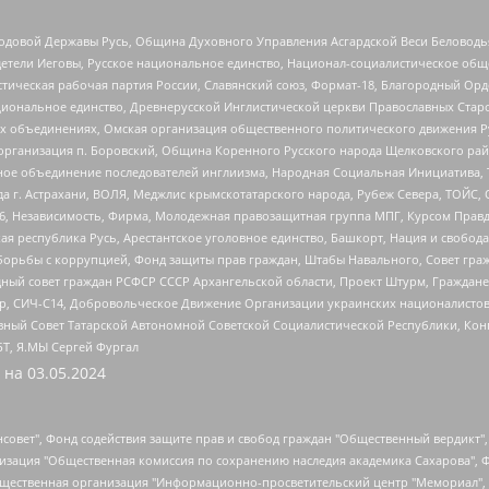
 Родовой Державы Русь, Община Духовного Управления Асгардской Веси Беловод
детели Иеговы, Русское национальное единство, Национал-социалистическое об
истическая рабочая партия России, Славянский союз, Формат-18, Благородный Ор
ациональное единство, Древнерусской Инглистической церкви Православных Ста
ных объединениях, Омская организация общественного политического движения Р
рганизация п. Боровский, Община Коренного Русского народа Щелковского район
гиозное объединение последователей инглиизма, Народная Социальная Инициатива,
 г. Астрахани, ВОЛЯ, Меджлис крымскотатарского народа, Рубеж Севера, ТОЙС, 
6, Независимость, Фирма, Молодежная правозащитная группа МПГ, Курсом Правд
ая республика Русь, Арестантское уголовное единство, Башкорт, Нация и свобода,
орьбы с коррупцией, Фонд защиты прав граждан, Штабы Навального, Совет гражд
ный совет граждан РСФСР СССР Архангельской области, Проект Штурм, Граждане 
tsApp, СИЧ-С14, Добровольческое Движение Организации украинских националисто
ный Совет Татарской Автономной Советской Социалистической Республики, Кон
БТ, Я.МЫ Сергей Фургал
 на
03.05.2024
мная некоммерческая организация "Центр по работе с проблемой насилия "НАСИЛИЮ.НЕТ", Межрегиональный профессиональный союз работников здравоохранения "Альянс врачей", Юридическое лицо, зарегистрированное в Латвийской Республике, SIA "Medusa Project" (регистрационный номер 40103797863, дата регистрации 10.06.2014), Некоммерческая организация "Фонд по борьбе с коррупцией", Автономная некоммерческая организация "Институт права и публичной политики", Баданин Роман Сергеевич, Гликин Максим Александрович, Железнова Мария Михайловна, Лукьянова Юлия Сергеевна, Маетная Елизавета Витальевна, Маняхин Петр Борисович, Чуракова Ольга Владимировна, Ярош Юлия Петровна, Юридическое лицо "The Insider SIA", зарегистрированное в Риге, Латвийская Республика (дата регистрации 26.06.2015), являющееся администратором доменного имени интернет-издания "The Insider SIA", https://theins.ru, Постернак Алексей Евгеньевич, Рубин Михаил Аркадьевич, Анин Роман Александрович, Юридическое лицо Istories fonds, зарегистрированное в Латвийской Республике (регистрационный номер 50008295751, дата регистрации 24.02.2020), Великовский Дмитрий Александрович, Долинина Ирина Николаевна, Мароховская Алеся Алексеевна, Шлейнов Роман Юрьевич, Шмагун Олеся Валентиновна, Общество с ограниченной ответственностью "Альтаир 2021", Общество с ограниченной ответственностью "Вега 2021", Общество с ограниченной ответственностью "Главный редактор 2021", Общество с ограниченной ответственностью "Ромашки монолит", Важенков Артем Валерьевич, Ивановская областная общественная организация "Центр гендерных исследований", Гурман Юрий Альбертович, Медиапроект "ОВД-Инфо", Егоров Владимир Владимирович, Жилинский Владимир Александрович, Общество с ограниченной ответственностью "ЗП", Иванова София Юрьевна, Карезина Инна Павловна, Кильтау Екатерина Викторовна, Петров Алексей Викторович, Пискунов Сергей Евгеньевич, Смирнов Сергей Сергеевич, Тихонов Михаил Сергеевич, Общество с ограниченной ответственностью "ЖУРНАЛИСТ-ИНОСТРАННЫЙ АГЕНТ", Арапова Галина Юрьевна, Вольтская Татьяна Анатольевна, Американская компания "Mason G.E.S. Anonymous Foundation" (США), являющаяся владельцем интернет-издания https://mnews.world/, Компания "Stichting Bellingcat", зарегистрированная в Нидерландах (дата регистрации 11.07.2018), Захаров Андрей Вячеславович, Клепиковская Екатерина Дмитриевна, Общество с ограниченной ответственностью "МЕМО", Перл Роман Александрович, Симонов Евгений Алексеевич, Соловьева Елена Анатольевна, Сотников Даниил Владимирович, Сурначева Елизавета Дмитриевна, Автономная некоммерческая организация по защите прав человека и информированию населения "Якутия – Наше Мнение", Общество с ограниченной ответственностью "Москоу диджитал медиа", с 26.01.2023 Общество с ограниченной ответственностью "Чайка Белые сады", Ветошкина Валерия Валерьевна, Заговора Максим Александрович, Межрегиональное общественное движение "Российская ЛГБТ - сеть", Оленичев Максим Владимирович, Павлов Иван Юрьевич, Скворцова Елена Сергеевна, Общество с ограниченной ответственностью "Как бы инагент", Кочетков Игорь Викторович, Общество с ограниченной ответственностью "Честные выборы", Еланчик Олег Александрович, Общество с ограниченной ответственностью "Нобелевский призыв", Гималова Регина Эмилевна, Григорьев Андрей Валерьевич, Григорьева Алина Александровна, Ассоциация по содействию защите прав призывников, альтернативнослужащих и военнослужащих "Правозащитная группа "Гражданин.Армия.Право", Хисамова Регина Фаритовна, Автономная некоммерческая организация по реализации социально-правовых программ "Лилит", Дальн