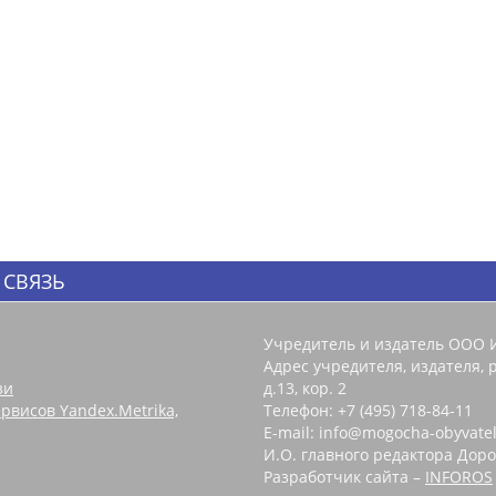
 СВЯЗЬ
Учредитель и издатель ООО 
Адрес учредителя, издателя, р
зи
д.13, кор. 2
рвисов Yandex.Metrika,
Телефон: +7 (495) 718-84-11
E-mail: info@mogocha-obyvatel
И.О. главного редактора Доро
Разработчик сайта –
INFOROS