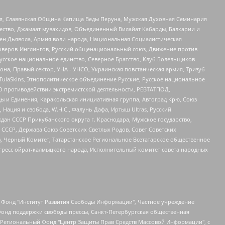
ья, Славянская Община Капища Веды Перуна, Мужская Духовная Семинария
щество, Джамаат мувахидов, Объединенный Вилайат Кабарды, Балкарии и
ден Дьявола, Армия воли народа, Национальная Социалистическая
роверов-Инглингов, Русский общенациональный союз, Движение против
усское национальное единство, Северное Братство, Клуб Болельщиков
а, Правый сектор, УНА - УНСО, Украинская повстанческая армия, Тризуб
 TulaSkins, Этнополитическое объединение Русские, Русское национальное
О противодействии экстремистской деятельности, РЕВТАТПОД,
ы и Единения, Каракольская инициативная группа, Автоград Крю, Союз
 Нация и свобода, W.H.С., Фалунь Дафа, Иртыш Ultras, Русский
ан СССР Прикубанского округа г. Краснодара, Мужское государство,
СССР, Держава Союз Советских Светлых Родов, Совет Советских
в, Черный Комитет, Татарстанское Региональное Всетатарское общественное
гресс ойрат-калмыцкого народа, Исполнительный комитет совета народных
евосточное общественное движение "Маяк", Санкт-Петербургская ЛГБТ-инициативная группа "Выход", Инициативная группа ЛГБТ+ "Реверс", Алексеев Андрей Викторович, Бекбулатова Таисия Львовна, Беляев Иван Михайлович, Владыкина Елена Сергеевна, Гельман Марат Александрович, Никульшина Вероника Юрьевна, Толоконникова Надежда Андреевна, Шендерович Виктор Анатольевич, Общество с ограниченной ответственностью "Данное сообщение", Общество с ограниченной ответственностью Издательский дом "Новая глава", Айнбиндер Александра Александровна, Московский комьюнити-центр для ЛГБТ+инициатив, Благотворительный фонд развития филантропии, Deutsche Welle (Германия, Kurt-Schumacher-Strasse 3, 53113 Bonn), Борзунова Мария Михайловна, Воробьев Виктор Викторович, Голубева Анна Львовна, Константинова Алла Михайловна, Малкова Ирина Владимировна, Мурадов Мурад Абдулгалимович, Осетинская Елизавета Николаевна, Понасенков Евгений Николаевич, Ганапольский Матвей Юрьевич, Киселев Евгений Алексеевич, Борухович Ирина Григорьевна, Дремин Иван Тимофеевич, Дубровский Дмитрий Викторович, Красноярская региональная общественная организация поддержки и развития альтернативных образовательных технологий и межкультурных коммуникаций "ИНТЕРРА", Маяковская Екатерина Алексеевна, Фейгин Марк Захарович, Филимонов Андрей Викторович, Дзугкоева Регина Николаевна, Доброхотов Роман Александрович, Дудь Юрий Александрович, Елкин Сергей Владимирович, Кругликов Кирилл Игоревич, Сабунаева Мария Леонидовна, Семенов Алексей Владимирович, Шаинян Карен Багратович, Шульман Екатерина Михайловна, Асафьев Артур Валерьевич, Вахштайн Виктор Семенович, Венедиктов Алексей Алексеевич, Лушникова Екатерина Евгеньевна, Волков Леонид Михайлович, Невзоров Александр Глебович, Пархоменко Сергей Борисович, Сироткин Ярослав Николаевич, Кара-Мурза Владимир Владимирович, Баранова Наталья Владимировна, Гозман Леонид Яковлевич, Кагарлицкий Борис Юльевич, Климарев Михаил Валерьевич, Милов Владимир Станиславович, Автономная некоммерческая организация Краснодарский центр современного искусства "Типография", Моргенштерн Алишер Тагирович, Соболь Любовь Эдуардовна, Общество с ограниченной ответственностью "ЛИЗА НОРМ", Каспаров Гарри Кимович, Ходорковский Михаил Борисович, Общество с ограниченной ответственностью "Апрельские тезисы", Данилович Ирина Брониславовна, Кашин Олег Владимирович, Петров Николай Владимирович, Пивоваров Алексей Владимирович, Соколов Михаил Владимирович, Цветкова Юлия Владимировна, Чичваркин Евгений Александрович, Комитет против пыток/Команда против пыток, Общество с ограниченной ответственностью "Первый научный", Общество с ограниченной ответственностью "Вертолет и ко", Белоцерковская Вероника Борисовна, Кац Максим Евгеньевич, Лазарева Татьяна Юрьевна, Шаведдинов Руслан Табризович, Яшин Илья Валерьевич, Общество с ограниченной ответственностью "Иноагент ААВ", Алешковский Дмитрий Петрович, Альбац Евгения Марковна, Быков Дмитрий Львович, Галямина Юлия Евгеньевна, Лойко Сергей Леонидович, Мартынов Кирилл Константинович, Медведев Сергей Александрович, Крашенинников Федор Геннадиевич, Гордеева Катерина Вл