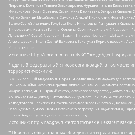
Петровна, Кочеткова Татьяна Владимировна, Чуркина Наталья Валерьевна, 
Илларионова Юлия Юрьевна, Саранг Анна Васильевна, Захарова Светлана 
Гефтер Валентин Михайлович, Симонов Алексей Кириллович, Флиге Ирина 
Беляев Сергей Иванович, Голубева Елена Николаевна, Ганнушкина Светлана
Вячеславович, Арапова Галина Юрьевна, Свечников Анатолий Мариевич, П
Лукашевский Сергей Маркович, Бахмин Вячеслав Иванович, Шабад Анатоли
Александрович, Вицин Сергей Ефимович, Золотухин Борис Андреевич, Леви
Константинович
Источник:
http://unro.minjust.ru/NKOForeignAgent.aspx
данн
* Единый федеральный список организаций, в том числе и
террористическими:
Высший военный Маджлисуль Шура Объединенных сил моджахедов Кавказа, Ко
Лашкар-И-Тайба, Исламская группа, Движение Талибан, Исламская партия Т
Имарат Кавказ, АБТО, Правый сектор, Исламское государство, Джабха аль-
Ат-Тавхида Валь-Джихад, Чистопольский Джамаат, Рохнамо ба суи давлати и
Артподготовка, Религиозная группа “Джамаат “Красный пахарь”, Колумбайн
Челебиджихана, Азов, Партия исламского возрождения Таджикистана, Народ
России, Айдар, Русский добровольческий корпус
Источник:
http://nac.gov.ru/terroristicheskie-i-ekstremistskie-
* Перечень общественных объединений и религиозных орг