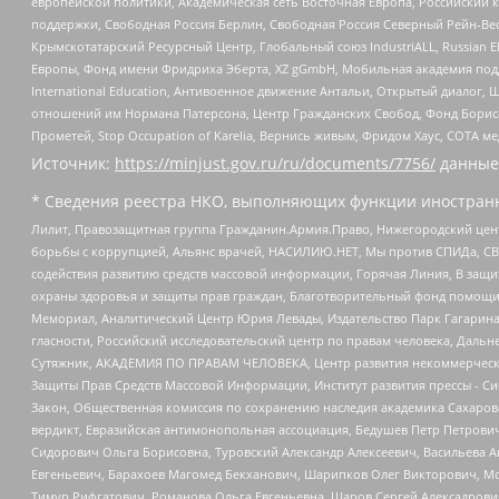
европейской политики, Академическая сеть Восточная Европа, Российский к
поддержки, Свободная Россия Берлин, Свободная Россия Северный Рейн-Вест
Крымскотатарский Ресурсный Центр, Глобальный союз IndustriALL, Russian E
Европы, Фонд имени Фридриха Эберта, XZ gGmbH, Мобильная академия поддержк
International Education, Антивоенное движение Антальи, Открытый диало
отношений им Нормана Патерсона, Центр Гражданских Свобод, Фонд Бориса
Прометей, Stop Occupation of Karelia, Вернись живым, Фридом Хаус, СОТА 
Источник:
https://minjust.gov.ru/ru/documents/7756/
данные
* Сведения реестра НКО, выполняющих функции иностранн
Лилит, Правозащитная группа Гражданин.Армия.Право, Нижегородский цент
борьбы с коррупцией, Альянс врачей, НАСИЛИЮ.НЕТ, Мы против СПИДа, СВЕ
содействия развитию средств массовой информации, Горячая Линия, В защ
охраны здоровья и защиты прав граждан, Благотворительный фонд помощи ос
Мемориал, Аналитический Центр Юрия Левады, Издательство Парк Гагарина
гласности, Российский исследовательский центр по правам человека, Даль
Сутяжник, АКАДЕМИЯ ПО ПРАВАМ ЧЕЛОВЕКА, Центр развития некоммерческих
Защиты Прав Средств Массовой Информации, Институт развития прессы - Си
Закон, Общественная комиссия по сохранению наследия академика Сахаров
вердикт, Евразийская антимонопольная ассоциация, Бедушев Петр Петрови
Сидорович Ольга Борисовна, Туровский Александр Алексеевич, Васильева А
Евгеньевич, Барахоев Магомед Бекханович, Шарипков Олег Викторович, М
Тимур Рифгатович, Романова Ольга Евгеньевна, Щаров Сергей Алексадрови