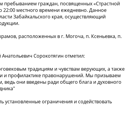
ым пребыванием граждан, посвященных «Страстной
 до 22:00 местного времени ежедневно. Данное
ласти Забайкальского края, осуществляющий
дукции.️
храмов, расположенных в г. Могоча, п. Ксеньевка, п.
 Анатольевич Сорокотягин отметил:
оговековым традициям и чувствам верующих, а также
ти и профилактике правонарушений. Мы призываем
, ведь они введены ради общего блага и духовного
дника"
ь установленные ограничения и содействовать