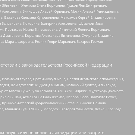
н Збигневич, Жемкова Елена Борисовна, Гудков Лев Дмитриевич,
й Алексеевич, Блинушов Андрей Юрьевич, Мосин Алексей Геннадьевич,
а, Баженова Светлана Куприяновна, Максимов Сергей Владимирович,
а Залмановна, Кокорина Екатерина Алексеевна, Шуманов Илья
ч, Протасова Ирина Вячеславовна, Литинский Леонид Борисович,
а Дмитриевна, Королева Александра Евгеньевна, Смирнов Владимир
ова Мара Федоровна, Резник Генри Маркович, Захаров Герман
етствии с законодательством Российской Федерации
 Исламская группа, Братья-мусульмане, Партия исламского освобождения,
едия, Дом двух святых, Джунд аш-Шам, Исламский джихад, Аль-Каида,
жр от Аллаха Субхану уа Тагьаля SHAM, АУМ Синрике, Муджахеды джамаата
рир аш-Шам, Ахлю Сунна Валь Джамаа, National Socialism/White Power,
рг, Крымско-татарский добровольческий батальон имени Номана
оев, Маньяки Культ Убийц, Молодёжь Которая Улыбается, Легион Свобода
аконную силу решение о ликвидации или запрете