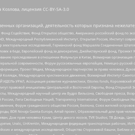
 Козлова, лицензия CC-BY-SA-3.0
енных организаций, деятельность которых признана нежелате
 Фонд Содействия, Фонд Открытое общество, Американо-российский фонд по э
 Международный Республиканский Институт, Открытая Россия, Институт совре
р электоральных исследований, Германский фонд Маршалла Соединенных Штатов
еловек в беде, Европейский фонд за демократию, Джеймстаунский фонд, Прожект
дованию преследования в отношении Фалуньгун в Китае, Всемирная организация 
беральной современности, Форум русскоязычных европейцев, Немецко-русский о
формации, Проект Медиа, Международное партнерство за права человека, Духов
 Колледж, Международное христианское движение, Всемирный Институт Саентол
 ИДЕЛЬ-УРАЛ, Ассоциация развития журналистики, IStories fonds, Королевск
r, Институт правовой инициативы Центральной и Восточной Европы, Фонд Открытой Э
ты, Международный научный центр им Вудро Вильсона, Свободная пресса, Возро
России, Лига Свободных Наций, Transparеncy International, Форум Свободных Н
правления, Форум гражданского общества Россия, Беллона, Союз жителей острово
роды, BDR Novaja Gazeta-Europe, Алтай проект, Образовательный дом прав челов
еван, Дом прав человека Крым, Центр дикого лосося, TVR Studios, ТВ Дождь, Це
урятия, Uralic, UnKremlin, Международная федерация транспортных рабочих, Ист
ейских и международных исследований, Общество Сторожевой башни, Библии и тр