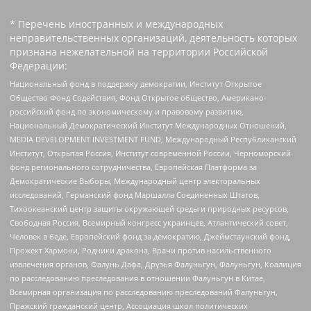
* Перечень иностранных и международных
неправительственных организаций, деятельность которых
признана нежелательной на территории Российской
Федерации:
Национальный фонд в поддержку демократии, Институт Открытое
Общество Фонд Содействия, Фонд Открытое общество, Американо-
российский фонд по экономическому и правовому развитию,
Национальный Демократический Институт Международных Отношений,
MEDIA DEVELOPMENT INVESTMENT FUND, Международный Республиканский
Институт, Открытая Россия, Институт современной России, Черноморский
фонд регионального сотрудничества, Европейская Платформа за
Демократические Выборы, Международный центр электоральных
исследований, Германский фонд Маршалла Соединенных Штатов,
Тихоокеанский центр защиты окружающей среды и природных ресурсов,
Свободная Россия, Всемирный конгресс украинцев, Атлантический совет,
Человек в беде, Европейский фонд за демократию, Джеймстаунский фонд,
Прожект Хармони, Родники дракона, Врачи против насильственного
извлечения органов, Фалунь Дафа, Друзья Фалуньгун, Фалуньгун, Коалиция
по расследованию преследования в отношении Фалуньгун в Китае,
Всемирная организация по расследованию преследований Фалуньгун,
Пражский гражданский центр, Ассоциация школ политических