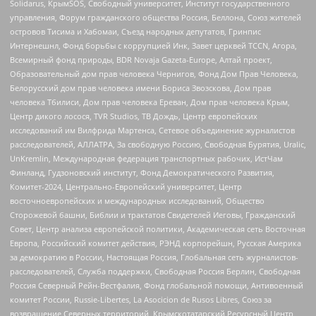
Solidarus, КрымSOS, Свободный университет, Институт государственного
управления, Форум гражданского общества Россия, Беллона, Союз жителей
островов Тисима и Хабомаи, Съезд народных депутатов, Гринпис
Интернешнл, Фонд борьбы с коррупцией Инк, Завет церквей TCCN, Агора,
Всемирный фонд природы, BDR Novaja Gazeta-Europe, Алтай проект,
Образовательный дом прав человека Чернигов, Фонд Дом Прав Человека,
Белорусский дом прав человека имени Бориса Звозскова, Дом прав
человека Тбилиси, Дом прав человека Ереван, Дом прав человека Крым,
Центр дикого лосося, TVR Studios, ТВ Дождь, Центр европейских
исследований им Вилфрида Мартенса, Сетевое объединение журналистов
расследователей, АЛЛАТРА, За свободную Россию, Свободная Бурятия, Uralic,
UnKremlin, Международная федерация транспортных рабочих, ИстЧам
Финланд, Гудзоновский институт, Фонд Демократического Развития,
Комитет-2024, Центрально-Европейский университет, Центр
восточноевропейских и международных исследований, Общество
Сторожевой башни, Библии и трактатов Свидетелей Иеговы, Гражданский
Совет, Центр анализа европейской политики, Академическая сеть Восточная
Европа, Российский комитет действия, РЭНД корпорейшн, Русская Америка
за демократию в России, Настоящая Россия, Глобальная сеть журналистов-
расследователей, Служба поддержки, Свободная Россия Берлин, Свободная
Россия Северный Рейн-Вестфалия, Фонд глобальной помощи, Антивоенный
комитет России, Russie-Libertes, La Asocicion de Rusos Libres, Союз за
возвращение Северных территорий, Крымскотатарский Ресурсный Центр,