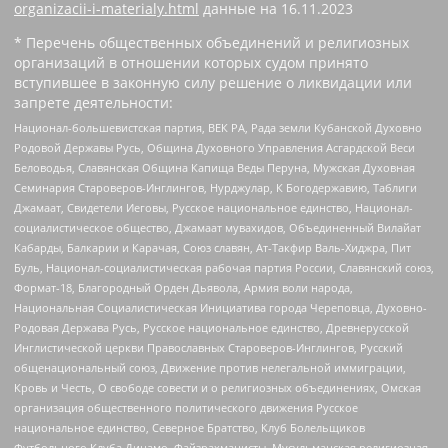
organizacii-i-materialy.html
данные на
16.11.2023
* Перечень общественных объединений и религиозных
организаций в отношении которых судом принято
вступившее в законную силу решение о ликвидации или
запрете деятельности:
Национал-большевистская партия, ВЕК РА, Рада земли Кубанской Духовно
Родовой Державы Русь, Община Духовного Управления Асгардской Веси
Беловодья, Славянская Община Капища Веды Перуна, Мужская Духовная
Семинария Староверов-Инглингов, Нурджулар, К Богодержавию, Таблиги
Джамаат, Свидетели Иеговы, Русское национальное единство, Национал-
социалистическое общество, Джамаат мувахидов, Объединенный Вилайат
Кабарды, Балкарии и Карачая, Союз славян, Ат-Такфир Валь-Хиджра, Пит
Буль, Национал-социалистическая рабочая партия России, Славянский союз,
Формат-18, Благородный Орден Дьявола, Армия воли народа,
Национальная Социалистическая Инициатива города Череповца, Духовно-
Родовая Держава Русь, Русское национальное единство, Древнерусской
Инглистической церкви Православных Староверов-Инглингов, Русский
общенациональный союз, Движение против нелегальной иммиграции,
Кровь и Честь, О свободе совести и о религиозных объединениях, Омская
организация общественного политического движения Русское
национальное единство, Северное Братство, Клуб Болельщиков
Футбольного Клуба Динамо, Файзрахманисты, Мусульманская религиозная