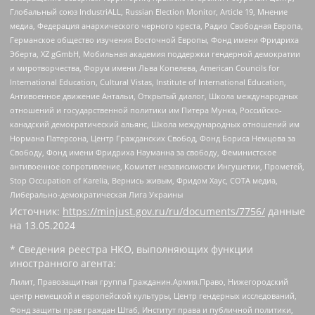
Глобальный союз IndustriALL, Russian Election Monitor, Article 19, Мнение
медиа, Федерация анархического черного креста, Радио Свободная Европа,
Германское общество изучения Восточной Европы, Фонд имени Фридриха
Эберта, XZ gGmbH, Мобильная академия поддержки гендерной демократии
и миротворчества, Форум имени Льва Копелева, American Councils for
International Education, Cultural Vistas, Institute of International Education,
Антивоенное движение Антальи, Открытый диалог, Школа международных
отношений и государственной политики им Питера Мунка, Российско-
канадский демократический альянс, Школа международных отношений им
Нормана Патерсона, Центр Гражданских Свобод, Фонд Бориса Немцова за
Свободу, Фонд имени Фридриха Науманна за свободу, Феминистское
антивоенное сопротивление, Комитет независимости Ингушетии, Прометей,
Stop Occupation of Karelia, Вернись живым, Фридом Хаус, СОТА медиа,
Либерально-демократическая Лига Украины
Источник:
https://minjust.gov.ru/ru/documents/7756/
данные
на
13.05.2024
* Сведения реестра НКО, выполняющих функции
иностранного агента:
Лилит, Правозащитная группа Гражданин.Армия.Право, Нижегородский
центр немецкой и европейской культуры, Центр гендерных исследований,
Фонд защиты прав граждан Штаб, Институт права и публичной политики,