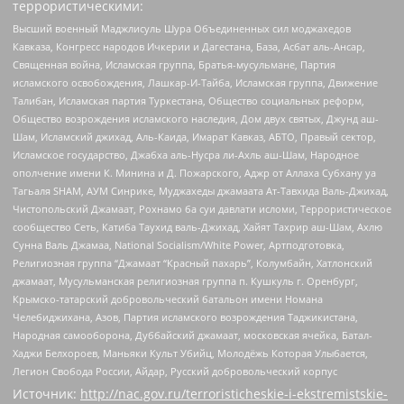
террористическими:
Высший военный Маджлисуль Шура Объединенных сил моджахедов
Кавказа, Конгресс народов Ичкерии и Дагестана, База, Асбат аль-Ансар,
Священная война, Исламская группа, Братья-мусульмане, Партия
исламского освобождения, Лашкар-И-Тайба, Исламская группа, Движение
Талибан, Исламская партия Туркестана, Общество социальных реформ,
Общество возрождения исламского наследия, Дом двух святых, Джунд аш-
Шам, Исламский джихад, Аль-Каида, Имарат Кавказ, АБТО, Правый сектор,
Исламское государство, Джабха аль-Нусра ли-Ахль аш-Шам, Народное
ополчение имени К. Минина и Д. Пожарского, Аджр от Аллаха Субхану уа
Тагьаля SHAM, АУМ Синрике, Муджахеды джамаата Ат-Тавхида Валь-Джихад,
Чистопольский Джамаат, Рохнамо ба суи давлати исломи, Террористическое
сообщество Сеть, Катиба Таухид валь-Джихад, Хайят Тахрир аш-Шам, Ахлю
Сунна Валь Джамаа, National Socialism/White Power, Артподготовка,
Религиозная группа “Джамаат “Красный пахарь”, Колумбайн, Хатлонский
джамаат, Мусульманская религиозная группа п. Кушкуль г. Оренбург,
Крымско-татарский добровольческий батальон имени Номана
Челебиджихана, Азов, Партия исламского возрождения Таджикистана,
Народная самооборона, Дуббайский джамаат, московская ячейка, Батал-
Хаджи Белхороев, Маньяки Культ Убийц, Молодёжь Которая Улыбается,
Легион Свобода России, Айдар, Русский добровольческий корпус
Источник:
http://nac.gov.ru/terroristicheskie-i-ekstremistskie-