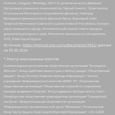
Facebook, Instagram, WhatsApp, СИЧ-С14, Добровольческое Движение
Организации украинских националистов, Черный Комитет, Татарстанское
Региональное Всетатарское общественное движение, Невоград,
Молодежное Демократическое Движение Весна, Верховный Совет
Татарской Автономной Советской Социалистической Республики, Конгресс
ойрат-калмыцкого народа, Исполнительный комитет совета народных
депутатов Красноярского края, Этническое национальное объединение,
ЛГБТ, Я.МЫ Сергей Фургал
Источник:
https://minjust.gov.ru/ru/documents/7822/
данные
на
03.05.2024
* Реестр иностранных агентов:
Калининградская региональная общественная организация "Экозащита!-Женсовет", Фонд содействия защите прав и свобод граждан "Общественный вердикт", Фонд "Институт Развития Свободы Информации", Частное учреждение "Информационное агентство МЕМО. РУ", Региональная общественная организация "Общественная комиссия по сохранению наследия академика Сахарова", Фонд поддержки свободы прессы, Санкт-Петербургская общественная правозащитная организация "Гражданский контроль", Межрегиональная общественная организация "Информационно-просветительский центр "Мемориал", Региональный Фонд "Центр Защиты Прав Средств Массовой Информации", с 05.12.2023 Фонд "Центр Защиты Прав Средств массовой информации", Региональная общественная благотворительная организация помощи беженцам и мигрантам "Гражданское содействие", Негосударственное образовательное учреждение дополнительного профессионального образования (повышение квалификации) специалистов "АКАДЕМИЯ ПО ПРАВАМ ЧЕЛОВЕКА", Свердловская региональная общественная организация "Сутяжник", Автономная некоммерческая организация "Центр независимых социологических исследований", Союз общественных объединений "Российский исследовательский центр по правам человека", Региональное общественное учреждение научно-информационный центр "МЕМОРИАЛ", Некоммерческая организация "Фонд защиты гласности", Автономная некоммерческая организация "Институт прав человека", Городская общественная организация "Екатеринбургское общество "МЕМОРИАЛ", Городская общественная организация "Рязанское историко-просветительское и правозащитное общество "Мемориал" (Рязанский Мемориал), Челябинский региональный орган общественной самодеятельности – женское общественное объединение "Женщины Евразии", Челябинский региональный орган общественной самодеятельности "Уральская правозащитная группа", Фонд содействия защите здоровья и социальной справедливости имени Андрея Рылькова, Автономная Некоммерческая Организация "Аналитический Центр Юрия Левады", Автономная некоммерческая организация социальной поддержки населения "Проект Апрель", Региональная общественная организация помощи женщинам и детям, находящимся в кризисной ситуации "Информационно-методический центр "Анна", Фонд содействия развитию массовых коммуникаций и правовому просвещению "Так-так-Так", Фонд содействия устойчивому развитию "Серебряная тайга", Свердловский региональный общественный фонд социальных проектов "Новое время", "Idel.Реалии", Кавказ.Реалии, Крым.Реалии, Телеканал Настоящее Время, Татаро-башкирская служба Радио Свобода (Azatliq Radiosi), Радио Свободная Европа/Радио Свобода (PCE/PC), "Сибирь.Реалии", "Фактограф", Благотворительный фонд помощи осужденным и их семьям, Автономная некоммерческая организация "Институт глобализации и социальных движений", Фонд "В защиту прав заключенных", Частное учреждение "Центр поддержки и содействия развитию средств массовой информации", Пензенский региональный общественный благотворительный фонд "Гражданский союз", "Север.Реалии", Некоммерческая организация Фонд "Правовая инициатива", Общество с ограниченной ответственностью "Радио Свободная Европа/Радио Свобода", Чешское информационное агентство "MEDIUM-ORIENT", Красноярская региональная общественная организация "Мы против СПИДа", Камалягин Денис Николаевич, Маркелов Сергей Евгеньевич, Пономарев Лев Александрович, Савицкая Людмила Алексеевна, Автономная некоммерческая организация "Центр по работе с проблемой насилия "НАСИЛИЮ.НЕТ", Межрегиональный профессиональный союз работников здравоохранения "Альянс врачей", Юридическое лицо, зарегистрированное в Латвийской Республике, SIA "Medusa Project" (регистрационный номер 40103797863, дата регистрации 10.06.2014), Некоммерческая организация "Фонд по борьбе с коррупцией", Автономная некоммерческая организация "Институт права и публичной политики", Баданин Роман Сергеевич, Гликин Максим Александрович, Железнова Мария Михайловна, Лукьянова Юлия Сергеевна, Маетная Елизавета Витальевна, Маняхин Петр Борисович, Чуракова Ольга Владимировна, Ярош Юлия Петровна, Юридическое лицо "The Insider SIA", зарегистрированное в Риге, Латвийская Республика (дата регистрации 26.06.2015), являющееся администратором доменного имени интернет-издания "The Insider SIA", https://theins.ru, Постернак Алексей Евгеньевич, Рубин Михаил Аркадьевич, Анин Роман Александрович, Юридическое лицо Istories fonds, зарегистрированное в Латвийской Республике (регистрационный номер 50008295751, дата регистрации 24.02.2020), Великовский Дмитрий Александрович, Долинина Ирина Николаевна, Мароховская Алеся Алексеевна, Шлейнов Роман Юрьевич, Шмагун Олеся Валентиновна, Общество с ограниченной ответственностью "Альтаир 2021", Общество с ограниченной ответственностью "Вега 2021", Общество с ограниченной ответственностью "Главный редактор 2021", Общество с ограниченной ответственностью "Ромашки монолит", Важенков Артем Валерьевич, Ивановская областная общественная организация "Центр гендерных исследований", Гурман Юрий Альбертович, Медиапроект "ОВД-Инфо", Егоров Владимир Владимирович, Жилинский Владимир Александрович, Общество с ограниченной ответственностью "ЗП", Иванова София Юрьевна, Карезина Инна Павловна, Кильтау Екатерина Викторовна, Петров Алексей Викторович, Пискунов Сергей Евгеньевич, Смирнов Сергей Сергеевич, Тихонов Михаил Сергеевич, Общество с ограниченной ответственностью "ЖУРНАЛИСТ-ИНОСТРАННЫЙ АГЕНТ", Арапова Галина Юрьевна, Вольтская Татьяна Анатольевна, Американская компания "Mason G.E.S. Anonymous Foundation" (США), являющаяся владельцем интернет-издания https://mnews.world/, Компания "Stichting Bellingcat", зарегистрированная в Нидерландах (дата регистрации 11.07.2018), Захаров Андрей Вячеславович, Клепиковская Екатерина Дмитриевна, Общество с ограниченной ответственностью "МЕМО", Перл Роман Александрович, Симонов Евгений Алексеевич, Соловьева Елена Анатольевна, Сотников Даниил Владимирович, Сурначева Елизавета Дмитриевна, Автономная некоммерческая организация по защите прав человека и информированию населения "Якутия – Наше Мнение", Общество с ограниченной ответственностью "Москоу диджитал медиа", с 26.01.2023 Общество с ограниченной ответственностью "Чайка Белые сады", Ветошкина Валерия Валерьевна, Заговора Максим Александрович, Межрегиональное общественное движение "Российская ЛГБТ - сеть", Оленичев Максим Владимирович, Павлов Иван Юрьевич, Скворцова Елена Сергеевна, Общество с ограниченной ответственностью "Как бы инагент", Кочетков Игорь Викторович, Общество с ограниченной ответственностью "Честные выборы", Еланчик Олег Александрович, Общество с ограниченной ответственностью "Нобелевский призыв", Гималова Регина Эмилевна, Григорьев Андрей Валерьевич, Григорьева Алина Александровна, Ассоциация по содействию защите прав призывников, альтернативнослужащих и военнослужащих "Правозащитная группа "Гражданин.Армия.Право", Хисамова Регина Фаритовна, Автономная некоммерческая организация по реализации социально-правовых программ "Лилит", Дальневосточное общественное движение "Маяк", Санкт-Петербургская ЛГБТ-инициативная группа "Выход", Инициативная группа ЛГБТ+ "Реверс", Алексеев Андрей Викторович, Бекбулатова Таисия Львовна, Беляев Иван Михайлович, Владыкина Елена Сергеевна, Гельман Марат Александрович, Никульшина Вероника Юрьевна, Толоконникова Надежда Андреевна, Шендерович Виктор Анатольевич, Общество с ограниченной ответственностью "Данное сообщение", Общество с ограниченной ответственностью Издательский дом "Новая глава", Айнбиндер Александра Александровна, Московский комьюнити-центр для ЛГБТ+инициатив, Благотворительный фонд развития филантропии, Deutsche Welle (Германия, Kurt-Schumacher-Strasse 3, 53113 Bonn), Борзунова Мария Михайловна, Воробьев Виктор Викторович, Голубева Анна Львовна, Константинова Алла Михайловна, Малкова Ирина Владимировна, Мурадов Мурад Абдулгалимович, Осетинская Елизавета Николаевна, Понасенков Евгений Николаевич, Ганапольский Матвей Юрьевич, Киселев Евгений Алексеевич, Борухович Ирина Григорьевна, Дремин Иван Тимофеевич, Дубровский Дмитрий Викторович, Красноярская региональная общественная организация поддержки и развития альтернативных образовательных технологий и межкультурных коммуникаций "ИНТЕРРА", Маяковская Екатерина Алексеевна, Фейгин Марк Захарович, Филимонов Андрей Викторович, Дзугкоева Регина Николаевна, Доброхотов Роман Александрович, Дудь Юрий Александрович, Елкин Сергей Владимирович, Кругликов Кирилл Игоревич, Сабунаева Мария Леонидовна, Семенов Алексей Владимирович, Шаинян Карен Багратович, Шульман Екатерина Михайловна, Асафьев Артур Валерьевич, Вахштайн Виктор Семенович, Венедиктов Алексей Алексеевич, Лушникова Екатерина Евгеньевна, Волков Леонид Михайлович, Невзоров Александр Глебович, Пархоменко Сергей Борисович, Сироткин Ярослав Николаевич, Кара-Мурза Владимир Владимирович, Баранова Наталья Владимировна, Гозман Леонид Яковлевич, Кагарлицкий Борис Юльевич, Климарев Михаил Валерьевич, Милов Владимир Станиславович, Автономная некоммерческая организация Краснодарский центр современного искусства "Типография", Моргенштерн Алишер Тагирович, Соболь Любовь Эдуардовна, Общество с ограниченной ответственностью "ЛИЗА НОРМ", Каспаров Гарри Кимович, Ходорковский Михаил Борисович, Общество с ограниченной ответственностью "Апрельские тезисы", Данилович Ирина Брониславовна, Кашин Олег Владимирович, Петров Николай Владимирович, Пивоваров Алексей Владимирович, Соколов Михаил Владимирович, Цветкова Юлия Владимировна, Чичваркин Евгений Александрович, Комитет против пыток/Команда против пыток, Общество с ограниченной ответственностью "Первый научный", Общество с ограниченной ответственностью "Вертолет и ко", Белоцерковская Вероника Борисовна, Кац Максим Евгеньевич, Лазарева Татьяна Юрьевна, Шаведдинов Руслан Табризович, Яшин Илья Валерьевич, Общество с ограниченной ответственностью "Иноагент ААВ", Алешковский Дмитрий Петрович, Альбац Евгения Марковна, Быков Дмитрий Львович, Галямина Юлия Евгеньевна, Лойко Сергей Леонидович, Мартынов Кирилл Константинович, Медведев Сергей Александрович, Крашенинников Федор Геннадиевич, Гордеева Катерина Вл