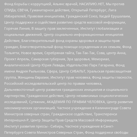
Фонд борьбы с коррупцией, Альянс врачей, НАСИЛИЮ.НЕТ, Мы против
СПИДа, СВЕЧА, Гуманитарное действие, Открытый Петербург, Лига
Избирателей, Правовая инициатива, Гражданский Союз, Хасдей Ерушалаим,
Центр поддержки и содействия развитию средств массовой информации,
Горячая Линия, В защиту прав заключенных, Институт глобализации и
социальных движений, Центр социально-информационных инициатив
Действие, Благотворительный фонд охраны здоровья и защиты прав
граждан, Благотворительный фонд помощи осужденным и их семьям, Фонд
Тольятти, Новое время, Серебряная тайга, Так-Так-Так, Сова, центр Анна,
Проект Апрель, Самарская губерния, Эра здоровья, Мемориал,
Аналитический Центр Юрия Левады, Издательство Парк Гагарина, Фонд
имени Андрея Рылькова, Сфера, Центр СИБАЛЬТ, Уральская правозащитная
группа, Женщины Евразии, Институт прав человека, Фонд защиты гласности,
Российский исследовательский центр по правам человека,
Дальневосточный центр развития гражданских инициатив и социального
партнерства, Гражданское действие, Центр независимых социологических
исследований, Сутяжник, АКАДЕМИЯ ПО ПРАВАМ ЧЕЛОВЕКА, Центр развития
некоммерческих организаций, Частное учреждение в Калининграде Совета
Министров северных стран, Гражданское содействие, Трансперенси
Интернешнл-Р, Центр Защиты Прав Средств Массовой Информации,
Институт развития прессы - Сибирь, Частное учреждение в Санкт-
Петербурге Совета Министров Северных Стран, Фонд поддержки свободы