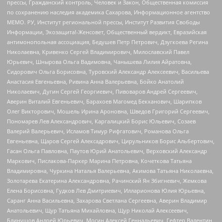
прессы, Гражданский контроль, Человек и Закон, Общественная комиссия
по сохранению наследия академика Сахарова, Информационное агентство
МЕМО. РУ, Институт региональной прессы, Институт Развития Свободы
Информации, Экозащита!-Женсовет, Общественный вердикт, Евразийская
антимонопольная ассоциация, Бедушев Петр Петрович, Дзугкоева Регина
Николаевна, Кривенко Сергей Владимирович, Милославский Павел
Юрьевич, Шнырова Ольга Вадимовна, Чанышева Лилия Айратовна,
Сидорович Ольга Борисовна, Туровский Александр Алексеевич, Васильева
Анастасия Евгеньевна, Ривина Анна Валерьевна, Бойко Анатолий
Николаевич, Дугин Сергей Георгиевич, Пивоваров Андрей Сергеевич,
Аверин Виталий Евгеньевич, Барахоев Магомед Бекханович, Шарипков
Олег Викторович, Мошель Ирина Ароновна, Шведов Григорий Сергеевич,
Пономарев Лев Александрович, Каргалицкий Борис Юльевич, Созаев
Валерий Валерьевич, Исламов Тимур Рифгатович, Романова Ольга
Евгеньевна, Щаров Сергей Алексадрович, Цирульников Борис Альбертович,
Гасан Ольга Павловна, Паутов Юрий Анатольевич, Верховский Александр
Маркович, Пислакова-Паркер Марина Петровна, Кочеткова Татьяна
Владимировна, Чуркина Наталья Валерьевна, Акимова Татьяна Николаевна,
Золотарева Екатерина Александровна, Рачинский Ян Збигневич, Жемкова
Елена Борисовна, Гудков Лев Дмитриевич, Илларионова Юлия Юрьевна,
Саранг Анна Васильевна, Захарова Светлана Сергеевна, Аверин Владимир
Анатольевич, Щур Татьяна Михайловна, Щур Николай Алексеевич,
Блинушов Андрей Юрьевич, Мосин Алексей Геннадьевич, Гефтер Валентин