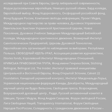
исследований при Совете Европы, Центр либеральной современности,
Форум русскоязычных европейцев, Немецко-русский обмен, Бард колледж,
Европейский выбор, Фонд Ходорковского, Оксфордский российский фонд,
Фонд Будущее России, Компания свободы информации, Проект Медиа,
Международное партнерство за права человека, Духовное Управление
Евангельских Христиан Украинской Христианской Церкви, Новое
Поколение, Духовное Учебное Заведение Международный Библейский
Колледж, Международное христианское движение, Всемирный Институт
Саентологических Предприятий, Церковь Духовной Технологии,
Европейская сеть организаций по наблюдению за выборами, Республика
Польша, СВОБОДНЫЙ ИДЕЛЬ-УРАЛ, Ассоциация развития журналистики,
IStories fonds, Королевский Институт Международных Отношений,
КРИМСЬКА ПРАВОЗАХИСНА ГРУПА, Фонд имени Генриха Бёлля, Stichting
Bellingcat, Bellingcat Ltd, The Insider, Институт правовой инициативы
Центральной и Восточной Европы, Фонд Открытой Эстонии, Calvert 22
Foundation, Канадский украинский конгресс, Институт Макдональда-Лорье,
Украинская национальная федерация Канады, Декабристы, Международный
научный центр им Вудро Вильсона, Свободная пресса, Возрождение,
Всеукраинский духовный центр , Риддл, Русский антивоенный комитет в
Швеции, Проект Медуза, Фонд Андрея Сахарова, Форум свободной России,
Лига Свободных Наций, Transparеncy International, Форум Свободных
Народов ПостРоссии, Солидарность с гражданским движением в России –