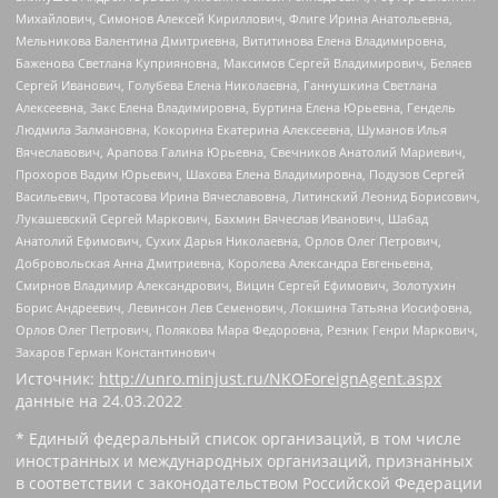
Михайлович, Симонов Алексей Кириллович, Флиге Ирина Анатольевна,
Мельникова Валентина Дмитриевна, Вититинова Елена Владимировна,
Баженова Светлана Куприяновна, Максимов Сергей Владимирович, Беляев
Сергей Иванович, Голубева Елена Николаевна, Ганнушкина Светлана
Алексеевна, Закс Елена Владимировна, Буртина Елена Юрьевна, Гендель
Людмила Залмановна, Кокорина Екатерина Алексеевна, Шуманов Илья
Вячеславович, Арапова Галина Юрьевна, Свечников Анатолий Мариевич,
Прохоров Вадим Юрьевич, Шахова Елена Владимировна, Подузов Сергей
Васильевич, Протасова Ирина Вячеславовна, Литинский Леонид Борисович,
Лукашевский Сергей Маркович, Бахмин Вячеслав Иванович, Шабад
Анатолий Ефимович, Сухих Дарья Николаевна, Орлов Олег Петрович,
Добровольская Анна Дмитриевна, Королева Александра Евгеньевна,
Смирнов Владимир Александрович, Вицин Сергей Ефимович, Золотухин
Борис Андреевич, Левинсон Лев Семенович, Локшина Татьяна Иосифовна,
Орлов Олег Петрович, Полякова Мара Федоровна, Резник Генри Маркович,
Захаров Герман Константинович
Источник:
http://unro.minjust.ru/NKOForeignAgent.aspx
данные на
24.03.2022
* Единый федеральный список организаций, в том числе
иностранных и международных организаций, признанных
в соответствии с законодательством Российской Федерации