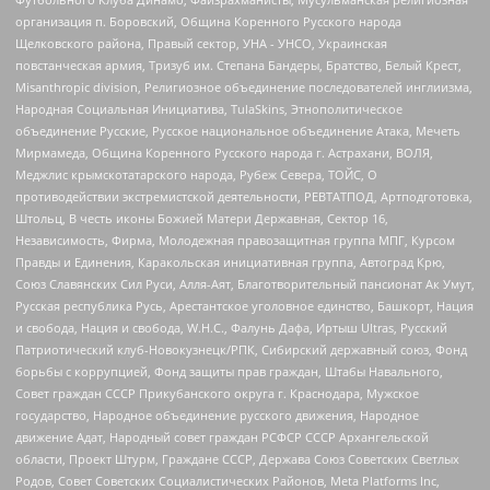
организация п. Боровский, Община Коренного Русского народа
Щелковского района, Правый сектор, УНА - УНСО, Украинская
повстанческая армия, Тризуб им. Степана Бандеры, Братство, Белый Крест,
Misanthropic division, Религиозное объединение последователей инглиизма,
Народная Социальная Инициатива, TulaSkins, Этнополитическое
объединение Русские, Русское национальное объединение Атака, Мечеть
Мирмамеда, Община Коренного Русского народа г. Астрахани, ВОЛЯ,
Меджлис крымскотатарского народа, Рубеж Севера, ТОЙС, О
противодействии экстремистской деятельности, РЕВТАТПОД, Артподготовка,
Штольц, В честь иконы Божией Матери Державная, Сектор 16,
Независимость, Фирма, Молодежная правозащитная группа МПГ, Курсом
Правды и Единения, Каракольская инициативная группа, Автоград Крю,
Союз Славянских Сил Руси, Алля-Аят, Благотворительный пансионат Ак Умут,
Русская республика Русь, Арестантское уголовное единство, Башкорт, Нация
и свобода, Нация и свобода, W.H.С., Фалунь Дафа, Иртыш Ultras, Русский
Патриотический клуб-Новокузнецк/РПК, Сибирский державный союз, Фонд
борьбы с коррупцией, Фонд защиты прав граждан, Штабы Навального,
Совет граждан СССР Прикубанского округа г. Краснодара, Мужское
государство, Народное объединение русского движения, Народное
движение Адат, Народный совет граждан РСФСР СССР Архангельской
области, Проект Штурм, Граждане СССР, Держава Союз Советских Светлых
Родов, Совет Советских Социалистических Районов, Meta Platforms Inc,