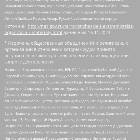
Народная самооборона, Дуббайский джамаат, московская ячейка, Батал-
Хаджи Белхороев, Маньяки Культ Убийц, Молодёжь Которая Улыбается,
Легион Свобода России, Айдар, Русский добровольческий корпус
Источник:
http://nac.gov.ru/terroristicheskie-i-ekstremistskie-
organizacii-i-materialy.html
данные на
16.11.2023
* Перечень общественных объединений и религиозных
организаций в отношении которых судом принято
вступившее в законную силу решение о ликвидации или
запрете деятельности:
Национал-большевистская партия, ВЕК РА, Рада земли Кубанской Духовно
Родовой Державы Русь, Община Духовного Управления Асгардской Веси
Беловодья, Славянская Община Капища Веды Перуна, Мужская Духовная
Семинария Староверов-Инглингов, Нурджулар, К Богодержавию, Таблиги
Джамаат, Свидетели Иеговы, Русское национальное единство, Национал-
социалистическое общество, Джамаат мувахидов, Объединенный Вилайат
Кабарды, Балкарии и Карачая, Союз славян, Ат-Такфир Валь-Хиджра, Пит
Буль, Национал-социалистическая рабочая партия России, Славянский союз,
Формат-18, Благородный Орден Дьявола, Армия воли народа,
Национальная Социалистическая Инициатива города Череповца, Духовно-
Родовая Держава Русь, Русское национальное единство, Древнерусской
Инглистической церкви Православных Староверов-Инглингов, Русский