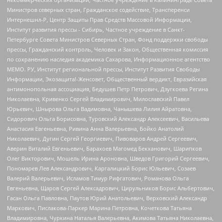
Министров северных стран, Гражданское содействие, Трансперенси
Интернешнл-Р, Центр Защиты Прав Средств Массовой Информации,
Институт развития прессы - Сибирь, Частное учреждение в Санкт-
Петербурге Совета Министров Северных Стран, Фонд поддержки свободы
прессы, Гражданский контроль, Человек и Закон, Общественная комиссия
по сохранению наследия академика Сахарова, Информационное агентство
МЕМО. РУ, Институт региональной прессы, Институт Развития Свободы
Информации, Экозащита!-Женсовет, Общественный вердикт, Евразийская
антимонопольная ассоциация, Бедушев Петр Петрович, Дзугкоева Регина
Николаевна, Кривенко Сергей Владимирович, Милославский Павел
Юрьевич, Шнырова Ольга Вадимовна, Чанышева Лилия Айратовна,
Сидорович Ольга Борисовна, Туровский Александр Алексеевич, Васильева
Анастасия Евгеньевна, Ривина Анна Валерьевна, Бойко Анатолий
Николаевич, Дугин Сергей Георгиевич, Пивоваров Андрей Сергеевич,
Аверин Виталий Евгеньевич, Барахоев Магомед Бекханович, Шарипков
Олег Викторович, Мошель Ирина Ароновна, Шведов Григорий Сергеевич,
Пономарев Лев Александрович, Каргалицкий Борис Юльевич, Созаев
Валерий Валерьевич, Исламов Тимур Рифгатович, Романова Ольга
Евгеньевна, Щаров Сергей Алексадрович, Цирульников Борис Альбертович,
Гасан Ольга Павловна, Паутов Юрий Анатольевич, Верховский Александр
Маркович, Пислакова-Паркер Марина Петровна, Кочеткова Татьяна
Владимировна, Чуркина Наталья Валерьевна, Акимова Татьяна Николаевна,