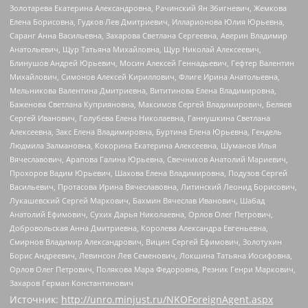
Золотарева Екатерина Александровна, Рачинский Ян Збигневич, Жемкова
Елена Борисовна, Гудков Лев Дмитриевич, Илларионова Юлия Юрьевна,
Саранг Анна Васильевна, Захарова Светлана Сергеевна, Аверин Владимир
Анатольевич, Щур Татьяна Михайловна, Щур Николай Алексеевич,
Блинушов Андрей Юрьевич, Мосин Алексей Геннадьевич, Гефтер Валентин
Михайлович, Симонов Алексей Кириллович, Флиге Ирина Анатольевна,
Мельникова Валентина Дмитриевна, Вититинова Елена Владимировна,
Баженова Светлана Куприяновна, Максимов Сергей Владимирович, Беляев
Сергей Иванович, Голубева Елена Николаевна, Ганнушкина Светлана
Алексеевна, Закс Елена Владимировна, Буртина Елена Юрьевна, Гендель
Людмила Залмановна, Кокорина Екатерина Алексеевна, Шуманов Илья
Вячеславович, Арапова Галина Юрьевна, Свечников Анатолий Мариевич,
Прохоров Вадим Юрьевич, Шахова Елена Владимировна, Подузов Сергей
Васильевич, Протасова Ирина Вячеславовна, Литинский Леонид Борисович,
Лукашевский Сергей Маркович, Бахмин Вячеслав Иванович, Шабад
Анатолий Ефимович, Сухих Дарья Николаевна, Орлов Олег Петрович,
Добровольская Анна Дмитриевна, Королева Александра Евгеньевна,
Смирнов Владимир Александрович, Вицин Сергей Ефимович, Золотухин
Борис Андреевич, Левинсон Лев Семенович, Локшина Татьяна Иосифовна,
Орлов Олег Петрович, Полякова Мара Федоровна, Резник Генри Маркович,
Захаров Герман Константинович
Источник:
http://unro.minjust.ru/NKOForeignAgent.aspx