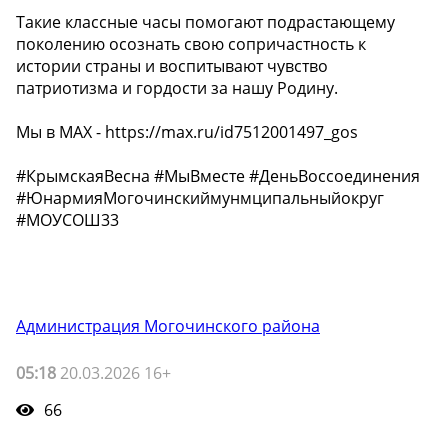
️Такие классные часы помогают подрастающему
поколению осознать свою сопричастность к
истории страны и воспитывают чувство
патриотизма и гордости за нашу Родину.
Мы в МАХ - https://max.ru/id7512001497_gos
#КрымскаяВесна #МыВместе #ДеньВоссоединения
#ЮнармияМогочинскиймунмципальныйокруг
#МОУСОШ33
Администрация Могочинского района
05:18
20.03.2026 16+
66