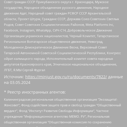
Совет граждан СССР Прикубанского округа г. Краснодара, Мужское
государство, Народное объединение русского движения, Народное
движение Адат, Народный совет граждан РСФСР СССР Архангельской
области, Проект Штурм, Граждане СССР, Держава Союз Советских Светлых
Родов, Совет Советских Социалистических Районов, Meta Platforms Inc,
Facebook, Instagram, WhatsApp, СИЧ-С14, Добровольческое Движение
Организации украинских националистов, Черный Комитет, Татарстанское
Региональное Всетатарское общественное движение, Невоград,
Молодежное Демократическое Движение Весна, Верховный Совет
Татарской Автономной Советской Социалистической Республики, Конгресс
ойрат-калмыцкого народа, Исполнительный комитет совета народных
депутатов Красноярского края, Этническое национальное объединение,
ЛГБТ, Я.МЫ Сергей Фургал
Источник:
https://minjust.gov.ru/ru/documents/7822/
данные
на
03.05.2024
* Реестр иностранных агентов:
Калининградская региональная общественная организация "Экозащита!-Женсовет", Фонд содействия защите прав и свобод граждан "Общественный вердикт", Фонд "Институт Развития Свободы Информации", Частное учреждение "Информационное агентство МЕМО. РУ", Региональная общественная организация "Общественная комиссия по сохранению наследия академика Сахарова", Фонд поддержки свободы прессы, Санкт-Петербургская общественная правозащитная организация "Гражданский контроль", Межрегиональная общественная организация "Информационно-просветительский центр "Мемориал", Региональный Фонд "Центр Защиты Прав Средств Массовой Информации", с 05.12.2023 Фонд "Центр Защиты Прав Средств массовой информации", Региональная общественная благотворительная организация помощи беженцам и мигрантам "Гражданское содействие", Негосударственное образовательное учреждение дополнительного профессионального образования (повышение квалификации) специалистов "АКАДЕМИЯ ПО ПРАВАМ ЧЕЛОВЕКА", Свердловская региональная общественная организация "Сутяжник", Автономная некоммерческая организация "Центр независимых социологических исследований", Союз общественных объединений "Российский исследовательский центр по правам человека", Региональное общественное учреждение научно-информационный центр "МЕМОРИАЛ", Некоммерческая организация "Фонд защиты гласности", Автономная некоммерческая организация "Институт прав человека", Городская общественная организация "Екатеринбургское общество "МЕМОРИАЛ", Городская общественная организация "Рязанское историко-просветительское и правозащитное общество "Мемориал" (Рязанский Мемориал), Челябинский региональный орган общественной самодеятельности – женское общественное объединение "Женщины Евразии", Челябинский региональный орган общественной самодеятельности "Уральская правозащитная группа", Фонд содействия защите здоровья и социальной справедливости имени Андрея Рылькова, Автономная Некоммерческая Организация "Аналитический Центр Юрия Левады", Автономная некоммерческая организация социальной поддержки населения "Проект Апрель", Региональная общественная организация помощи женщинам и детям, находящимся в кризисной ситуации "Информационно-методический центр "Анна", Фонд содействия развитию массовых коммуникаций и правовому просвещению "Так-так-Так", Фонд содействия устойчивому развитию "Серебряная тайга", Свердловский региональный общественный фонд социальных проектов "Новое время", "Idel.Реалии", Кавказ.Реалии, Крым.Реалии, Телеканал Настоящее Время, Татаро-башкирская служба Радио Свобода (Azatliq Radiosi), Радио Свободная Европа/Радио Свобода (PCE/PC), "Сибирь.Реалии", "Фактограф", Благотворительный фонд помощи осужденным и их семьям, Автономная некоммерческая организация "Институт глобализации и социальных движений", Фонд "В защиту прав заключенных", Частное учреждение "Центр поддержки и содействия развитию средств массовой информации", Пензенский региональный общественный благотворительный фонд "Гражданский союз", "Север.Реалии", Некоммерческая организация Фонд "Правовая инициатива", Общество с ограниченной ответственностью "Радио Свободная Европа/Радио Свобода", Чешское информационное агентство "MEDIUM-ORIENT", Красноярская региональная общественная организация "Мы против СПИДа", Камалягин Денис Николаевич, Маркелов Сергей Евгеньевич, Пономарев Лев Александрович, Савицкая Людмила Алексеевна, Автономная некоммерческая организация "Центр по работе с проблемой насилия "НАСИЛИЮ.НЕТ", Межрегиональный профессиональный союз работников здравоохранения "Альянс врачей", Юридическое лицо, зарегистрированное в Латвийской Республике, SIA "Medusa Project" (регистрационный номер 40103797863, дата регистрации 10.06.2014), Некоммерческая организация "Фонд по борьбе с коррупцией", Автономная некоммерческая организация "Институт права и публичной политики", Баданин Роман Сергеевич, Гликин Максим Александрович, Железнова Мария Михайловна, Лукьянова Юлия Сергеевна, Маетная Елизавета Витальевна, Маняхин Петр Борисович, Чуракова Ольга Владимировна, Ярош Юлия Петровна, Юридическое лицо "The Insider SIA", зарегистрированное в Риге, Латвийская Республика (дата регистрации 26.06.2015), являющееся администратором доменного имени интернет-издания "The Insider SIA", https://theins.ru, Постернак Алексей Евгеньевич, Рубин Михаил Аркадьевич, Анин Роман Александрович, Юридическое лицо Istories fonds, зарегистрированное в Латвийской Республике (регистрационный номер 50008295751, дата регистрации 24.02.2020), Великовский Дмитрий Александрович, Долинина Ирина Николаевна, Мароховская Алеся Алексеевна, Шлейнов Роман Юрьевич, Шмагун Олеся Валентиновна, Общество с ограниченной ответственностью "Альтаир 2021", Общество с ограниченной ответственностью "Вега 2021", Общество с ограниченной ответственностью "Главный редактор 2021", Общество с ограниченной ответственностью "Ромашки монолит", Важенков Артем Валерьевич, Ивановская областная общественная организация "Центр гендерных исследований", Гурман Юрий Альбертович, Медиапроект "ОВД-Инфо", Егоров Владимир Владимирович, Жилинский Владимир Александрович, Общество с ограниченной ответственностью "ЗП", Иванова София Юрьевна, Карезина Инна Павловна, Кильтау Екатерина Викторовна, Петров Алексей Викторович, Пискунов Сергей Евгеньевич, Смирнов Сергей Сергеевич, Тихонов Михаил Сергеевич, Общество с ограниченной ответственностью "ЖУРНАЛИСТ-ИНОСТРАННЫЙ АГЕНТ", Арапова Галина Юрьевна, Вольтская Татьяна Анатольевна, Американская компания "Mason G.E.S. Anonymous Foundation" (США), являющаяся владельцем интернет-издания https://mnews.world/, Компания "Stichting Bellingcat", зарегистрированная в Нидерландах (дата регистрации 11.07.2018), Захаров Андрей Вячеславович, Клепиковская Екатерина Дмитриевна, Общество с ограниченной ответственностью "МЕМО", Перл Роман Александрович, Симонов Евгений Алексеевич, Соловьева Елена Анатольевна, Сотников Даниил Владимирович, Сурначева Елизавета Дмитриевна, Автономная некоммерческая организация по защите прав человека и информированию населения "Якутия – Наше Мнение", Общество с ограниченной ответственностью "Москоу диджитал медиа", с 26.01.2023 Общество с ограниченной ответственностью "Чайка Белые сады", Ветошкина Валерия Валерьевна, Заговора Максим Александрович, Межрегиональное общественное движение "Российская ЛГБТ - сеть", Оленичев Максим Владимирович, Павлов Иван Юрьевич, Скворцова Елена Сергеевна, Общество с ограниченной ответственностью "Как бы инагент", Кочетков Игорь Викторович, Общество с ограниченной ответственностью "Честные выборы", Еланчик Олег Александрович, Общество с ограниченной ответственностью "Нобелевский призыв", Гималова Регина Эмилевна, Григорьев Андрей Валерьевич, Григорьева Алина Александровна, Ассоциация по содействию защите прав призывников, альтернативнослужащих и военнослужащих "Правозащитная группа "Гражданин.Армия.Право", Хисамова Регина Фаритовна, Автономная некоммерческая организация по реализации социально-правовых программ "Лилит", Дальневосточное общественное движение "Маяк", Санкт-Петербургская ЛГБТ-инициативная группа "Выход", Инициативная группа ЛГБТ+ "Реверс", Алексеев Андрей Викторович, Бекбулатова Таисия Львовна, Беляев Иван Михайлович, Владыкина Елена Сергеевна, Гельман Марат Александрович, Никульшина Вероника Юрьевна, Толоконникова Надежда Андреевна, Шендерович Виктор Анатольевич, Общество с ограниченной ответственностью "Данное сообщение", Общество с ограниченной ответственностью Издательский дом "Новая глава", Айнбиндер Александра Александровна, Московский комьюнити-центр для ЛГБТ+инициатив, Благотворительный фонд развития филантропии, Deutsche Welle (Германия, Kurt-Schumacher-Strasse 3, 53113 Bonn), Борзунова Мария Михайловна, Воробьев Виктор Викторович, Голубева Анна Львовна, Константинова Алла Михайловна, Малкова Ирина Владимировна, Мурадов Мурад Абдулгалимович, Осетинская Елизавета Николаевна, Понасенков Евгений Николаевич, Ганапольский Матвей Юрьевич, Киселев Евгений Алексеевич, Борухович Ирина Григорьевна, Дремин Иван Тимофеевич, Дубровский Дмитрий Викторович, Красноярская региональная общественная организация поддержки и развития альтернативных образовательных технологий и межкультурных коммуникаций "ИНТЕРРА", Маяковская Екатерина Алексеевна, Фейгин Марк Захарович, Филимонов Андрей Викторович, Дзугкоева Регина Николаевна, Доброхотов Роман Александрович, Дудь Юрий Александрович, Елкин Сергей Владимирович, Кругликов Кирилл Игоревич, Сабунаева Мария Леонидовна, Семенов Алексей Владимирович, Шаинян Карен Багратович, Шульман Екатерина Михайловна, Асафьев Артур Валерьевич, Вахштайн Виктор Семенович, Венедиктов Алексей Алексеевич, Лушникова Екатерина Евгеньевна, Волков Леонид Михайлович, Невзоров Александр Глебович, Пархоменко Сергей Борисович, Сироткин Ярослав Николаевич, Кара-Мурза Владимир Владимирович, Баранова Наталья Владимировна, Гозман Леонид Яковлевич, Кагарлицкий Борис Юльевич, Климарев Михаил Валерьевич, Милов Владимир Станиславович, Автономная некоммерческая организация Краснодарский центр современного искусства "Типография", Моргенштерн Алишер Тагирович, Соболь Любовь Эдуардовна, Общество с ограниченной ответственностью "ЛИЗА НОРМ", Каспаров Гарри Кимович, Ходорковский Михаил Борисович, Общество с ограниченной ответственностью "Апрельские тезисы", Данилович Ирина Брониславовна, Кашин Олег Владимирович, Петров Николай Владимирович, Пивоваров Алексей Владимирович, Соколов Михаил Владимирович, Цветкова Юлия Владимировна, Чичваркин Евгений Александрович, Комитет против пыток/Команда против пыток, Общество с ограниченной ответственностью "Первый научный", Общество с ограниченной ответственностью "Вертолет и ко", Белоцерковская Вероника Борисовна, Кац Максим Евгеньевич, Лазарева Татьяна Юрьевна, Шаведдинов Руслан Табризович, Яшин Илья Валерьевич, Общество с ограниченной ответственностью "Иноагент ААВ", Алешковский Дмитрий Петрович, Альбац Евгения Марковна, Быков Дмитрий Львович, Галямина Юлия Евгеньевна, Лойко Сергей Леонидович, Мартынов Кирилл Константинович, Медведев Сергей Александрович, Крашенинников Федор Геннадиевич, Гордеева Катерина Вл