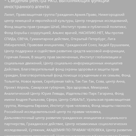
* Сведения реестра НКО, выполняющих функции
иностранного агента:
Лилит, Правозащитная группа Гражданин.Армия.Право, Нижегородский
центр немецкой и европейской культуры, Центр гендерных исследований,
Фонд защиты прав граждан Штаб, Институт права и публичной политики,
Фонд борьбы с коррупцией, Альянс врачей, НАСИЛИЮ.НЕТ, Мы против
СПИДа, СВЕЧА, Гуманитарное действие, Открытый Петербург, Лига
Избирателей, Правовая инициатива, Гражданский Союз, Хасдей Ерушалаим,
Центр поддержки и содействия развитию средств массовой информации,
Горячая Линия, В защиту прав заключенных, Институт глобализации и
социальных движений, Центр социально-информационных инициатив
Действие, Благотворительный фонд охраны здоровья и защиты прав
граждан, Благотворительный фонд помощи осужденным и их семьям, Фонд
Тольятти, Новое время, Серебряная тайга, Так-Так-Так, Сова, центр Анна,
Проект Апрель, Самарская губерния, Эра здоровья, Мемориал,
Аналитический Центр Юрия Левады, Издательство Парк Гагарина, Фонд
имени Андрея Рылькова, Сфера, Центр СИБАЛЬТ, Уральская правозащитная
группа, Женщины Евразии, Институт прав человека, Фонд защиты гласности,
Российский исследовательский центр по правам человека,
Дальневосточный центр развития гражданских инициатив и социального
партнерства, Гражданское действие, Центр независимых социологических
исследований, Сутяжник, АКАДЕМИЯ ПО ПРАВАМ ЧЕЛОВЕКА, Центр развития
некоммерческих организаций, Частное учреждение в Калининграде Совета