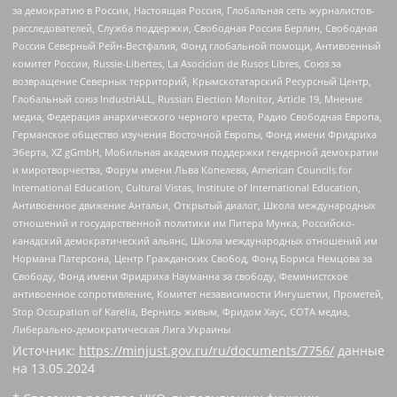
за демократию в России, Настоящая Россия, Глобальная сеть журналистов-
расследователей, Служба поддержки, Свободная Россия Берлин, Свободная
Россия Северный Рейн-Вестфалия, Фонд глобальной помощи, Антивоенный
комитет России, Russie-Libertes, La Asocicion de Rusos Libres, Союз за
возвращение Северных территорий, Крымскотатарский Ресурсный Центр,
Глобальный союз IndustriALL, Russian Election Monitor, Article 19, Мнение
медиа, Федерация анархического черного креста, Радио Свободная Европа,
Германское общество изучения Восточной Европы, Фонд имени Фридриха
Эберта, XZ gGmbH, Мобильная академия поддержки гендерной демократии
и миротворчества, Форум имени Льва Копелева, American Councils for
International Education, Cultural Vistas, Institute of International Education,
Антивоенное движение Антальи, Открытый диалог, Школа международных
отношений и государственной политики им Питера Мунка, Российско-
канадский демократический альянс, Школа международных отношений им
Нормана Патерсона, Центр Гражданских Свобод, Фонд Бориса Немцова за
Свободу, Фонд имени Фридриха Науманна за свободу, Феминистское
антивоенное сопротивление, Комитет независимости Ингушетии, Прометей,
Stop Occupation of Karelia, Вернись живым, Фридом Хаус, СОТА медиа,
Либерально-демократическая Лига Украины
Источник:
https://minjust.gov.ru/ru/documents/7756/
данные
на
13.05.2024