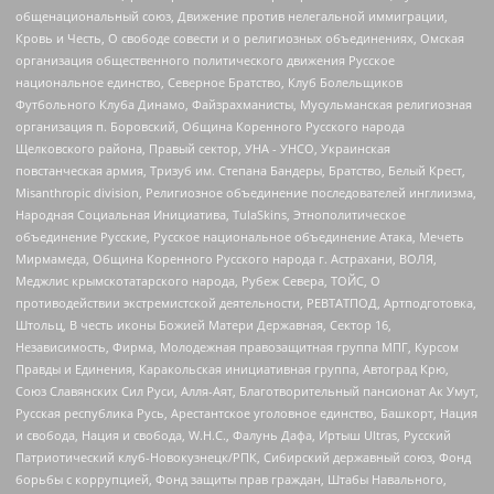
общенациональный союз, Движение против нелегальной иммиграции,
Кровь и Честь, О свободе совести и о религиозных объединениях, Омская
организация общественного политического движения Русское
национальное единство, Северное Братство, Клуб Болельщиков
Футбольного Клуба Динамо, Файзрахманисты, Мусульманская религиозная
организация п. Боровский, Община Коренного Русского народа
Щелковского района, Правый сектор, УНА - УНСО, Украинская
повстанческая армия, Тризуб им. Степана Бандеры, Братство, Белый Крест,
Misanthropic division, Религиозное объединение последователей инглиизма,
Народная Социальная Инициатива, TulaSkins, Этнополитическое
объединение Русские, Русское национальное объединение Атака, Мечеть
Мирмамеда, Община Коренного Русского народа г. Астрахани, ВОЛЯ,
Меджлис крымскотатарского народа, Рубеж Севера, ТОЙС, О
противодействии экстремистской деятельности, РЕВТАТПОД, Артподготовка,
Штольц, В честь иконы Божией Матери Державная, Сектор 16,
Независимость, Фирма, Молодежная правозащитная группа МПГ, Курсом
Правды и Единения, Каракольская инициативная группа, Автоград Крю,
Союз Славянских Сил Руси, Алля-Аят, Благотворительный пансионат Ак Умут,
Русская республика Русь, Арестантское уголовное единство, Башкорт, Нация
и свобода, Нация и свобода, W.H.С., Фалунь Дафа, Иртыш Ultras, Русский
Патриотический клуб-Новокузнецк/РПК, Сибирский державный союз, Фонд
борьбы с коррупцией, Фонд защиты прав граждан, Штабы Навального,