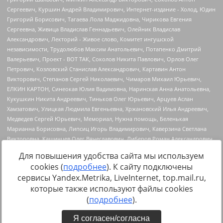
Для повышения удобства сайта мы используем
cookies (
подробнее
). К сайту подключены
сервисы Yandex.Metrika, LiveInternet, top.mail.ru,
Источник:
https://minjust.gov.ru/uploaded/files/reestr-
которые также используют файлы cookies
inostrannyih-agentov-22-03-2024.pdf
данные на
22.03.2024
(
подробнее
).
Я согласен/согласна