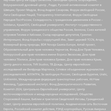
Всеукраинский духовный центр , Риддл, Русский антивоенный комитет в
Швеции, Проект Медуза, Фонд Андрея Сахарова, Форум свободной России,
Лига Свободных Наций, Transparеncy International, Форум Свободных
Народов ПостРоссии, Солидарность с гражданским движением в России –
Solidarus, КрымSOS, Свободный университет, Институт государственного
управления, Форум гражданского общества Россия, Беллона, Союз жителей
островов Тисима и Хабомаи, Съезд народных депутатов, Гринпис
Интернешнл, Фонд борьбы с коррупцией Инк, Завет церквей TCCN, Агора,
Всемирный фонд природы, BDR Novaja Gazeta-Europe, Алтай проект,
Образовательный дом прав человека Чернигов, Фонд Дом Прав Человека,
Белорусский дом прав человека имени Бориса Звозскова, Дом прав
человека Тбилиси, Дом прав человека Ереван, Дом прав человека Крым,
Центр дикого лосося, TVR Studios, ТВ Дождь, Центр европейских
исследований им Вилфрида Мартенса, Сетевое объединение журналистов
расследователей, АЛЛАТРА, За свободную Россию, Свободная Бурятия, Uralic,
UnKremlin, Международная федерация транспортных рабочих, ИстЧам
Финланд, Гудзоновский институт, Фонд Демократического Развития,
Комитет-2024, Центрально-Европейский университет, Центр
восточноевропейских и международных исследований, Общество
Сторожевой башни, Библии и трактатов Свидетелей Иеговы, Гражданский
Совет, Центр анализа европейской политики, Академическая сеть Восточная
Европа, Российский комитет действия, РЭНД корпорейшн, Русская Америка