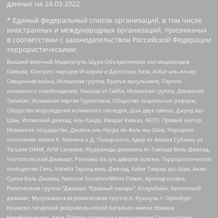
данные на
24.03.2022
* Единый федеральный список организаций, в том числе
иностранных и международных организаций, признанных
в соответствии с законодательством Российской Федерации
террористическими:
Высший военный Маджлисуль Шура Объединенных сил моджахедов
Кавказа, Конгресс народов Ичкерии и Дагестана, База, Асбат аль-Ансар,
Священная война, Исламская группа, Братья-мусульмане, Партия
исламского освобождения, Лашкар-И-Тайба, Исламская группа, Движение
Талибан, Исламская партия Туркестана, Общество социальных реформ,
Общество возрождения исламского наследия, Дом двух святых, Джунд аш-
Шам, Исламский джихад, Аль-Каида, Имарат Кавказ, АБТО, Правый сектор,
Исламское государство, Джабха аль-Нусра ли-Ахль аш-Шам, Народное
ополчение имени К. Минина и Д. Пожарского, Аджр от Аллаха Субхану уа
Тагьаля SHAM, АУМ Синрике, Муджахеды джамаата Ат-Тавхида Валь-Джихад,
Чистопольский Джамаат, Рохнамо ба суи давлати исломи, Террористическое
сообщество Сеть, Катиба Таухид валь-Джихад, Хайят Тахрир аш-Шам, Ахлю
Сунна Валь Джамаа, National Socialism/White Power, Артподготовка,
Религиозная группа “Джамаат “Красный пахарь”, Колумбайн, Хатлонский
джамаат, Мусульманская религиозная группа п. Кушкуль г. Оренбург,
Крымско-татарский добровольческий батальон имени Номана
Челебиджихана, Азов, Партия исламского возрождения Таджикистана,