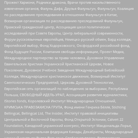
Прожект Хармони, Родники дракона, Врачи против насильственного
извлечения органов, Фалунь Дафа, Друзья Фалуньгун, Фалуньгун, Коалиция
по расследованию преследования в отношении Фалуньгун в Китае,
Всемирная организация по расследованию преследований Фалуньгун,
Пражский гражданский центр, Ассоциация школ политических
исследований при Совете Европы, Центр либеральной современности,
Форум русскоязычных европейцев, Немецко-русский обмен, Бард колледж,
Европейский выбор, Фонд Ходорковского, Оксфордский российский фонд,
Фонд Будущее России, Компания свободы информации, Проект Медиа,
Международное партнерство за права человека, Духовное Управление
Евангельских Христиан Украинской Христианской Церкви, Новое
Поколение, Духовное Учебное Заведение Международный Библейский
Колледж, Международное христианское движение, Всемирный Институт
Саентологических Предприятий, Церковь Духовной Технологии,
Европейская сеть организаций по наблюдению за выборами, Республика
Польша, СВОБОДНЫЙ ИДЕЛЬ-УРАЛ, Ассоциация развития журналистики,
IStories fonds, Королевский Институт Международных Отношений,
КРИМСЬКА ПРАВОЗАХИСНА ГРУПА, Фонд имени Генриха Бёлля, Stichting
Bellingcat, Bellingcat Ltd, The Insider, Институт правовой инициативы
Центральной и Восточной Европы, Фонд Открытой Эстонии, Calvert 22
Foundation, Канадский украинский конгресс, Институт Макдональда-Лорье,
Украинская национальная федерация Канады, Декабристы, Международный
научный центр им Вудро Вильсона, Свободная пресса, Возрождение,